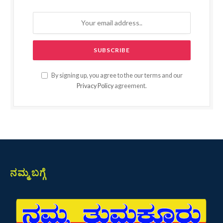
By signing up, you agree to the our terms and our
Privacy Policy
agreement.
ನಮ್ಮ ಬಗ್ಗೆ