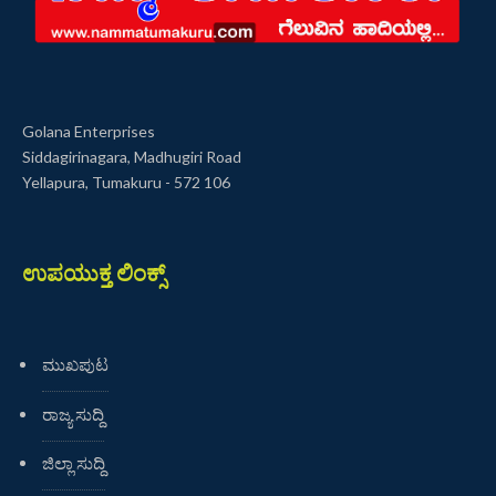
Golana Enterprises
Siddagirinagara, Madhugiri Road
Yellapura, Tumakuru - 572 106
ಉಪಯುಕ್ತ ಲಿಂಕ್ಸ್
ಮುಖಪುಟ
ರಾಜ್ಯ ಸುದ್ದಿ
ಜಿಲ್ಲಾ ಸುದ್ದಿ