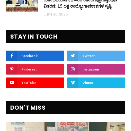
ವಿತರಣೆ: 15 ಲಕ್ಷ ಉದ್ಯೋಗಾವಕಾಶಗಳ ಸೃಷ್ಟಿ
June 20, 2026
STAY IN TOUCH
Facebook
Twitter
Pinterest
Instagram
YouTube
Vimeo
DON'T MISS