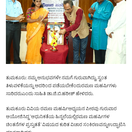
ತುಮಕೂರು: ನಮ್ಮ ಅನುಭವಗಳೇ ನಮಗೆ ಗುರುವಾಗಿದ್ದು, ಸ್ವಂತ
ತಿಳುವಳಿಕೆಯನ್ನು ಅದರಿಂದ ಪಡೆಯಬೇಕೆಂದುರಮಣ ಮಹರ್ಷಿಗಳು
ಸಾರಿದರುಎಂದು ಸಾಹಿತಿ ಡಾ.ಜಿ.ಬಿ.ಹರೀಶ್ ಹೇಳಿದರು.
ತುಮಕೂರು ವಿವಿಯ ರಮಣ ಮಹರ್ಷಿಅಧ್ಯಯನ ಪೀಠವು ಗುರುವಾರ
ಆಯೋಜಿಸಿದ್ದ ‘ಆಧುನಿಕತೆಯ ಹಿನ್ನಲೆಯಲ್ಲಿರಮಣ ಮಹರ್ಷಿಗಳ
ಚಿಂತನೆಗಳ ಪ್ರಸ್ತುತತೆ’ ವಿಷಯದ ಕುರಿತ ವಿಚಾರ ಸಂಕಿರಣವನ್ನುಉದ್ಘಾಟಿಸಿ