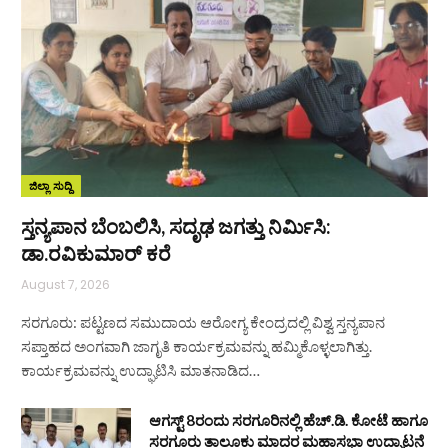
ಜಿಲ್ಲಾ ಸುದ್ದಿ
ಸ್ತನ್ಯಪಾನ ಬೆಂಬಲಿಸಿ, ಸದೃಢ ಜಗತ್ತು ನಿರ್ಮಿಸಿ:
ಡಾ.ರವಿಕುಮಾರ್ ಕರೆ
August 7, 2026
ಸರಗೂರು: ಪಟ್ಟಣದ ಸಮುದಾಯ ಆರೋಗ್ಯ ಕೇಂದ್ರದಲ್ಲಿ ವಿಶ್ವ ಸ್ತನ್ಯಪಾನ
ಸಪ್ತಾಹದ ಅಂಗವಾಗಿ ಜಾಗೃತಿ ಕಾರ್ಯಕ್ರಮವನ್ನು ಹಮ್ಮಿಕೊಳ್ಳಲಾಗಿತ್ತು.
ಕಾರ್ಯಕ್ರಮವನ್ನು ಉದ್ಘಾಟಿಸಿ ಮಾತನಾಡಿದ…
ಆಗಸ್ಟ್ 8ರಂದು ಸರಗೂರಿನಲ್ಲಿ ಹೆಚ್.ಡಿ. ಕೋಟೆ ಹಾಗೂ
ಸರಗೂರು ತಾಲೂಕು ಮಾದರ ಮಹಾಸಭಾ ಉದ್ಘಾಟನೆ