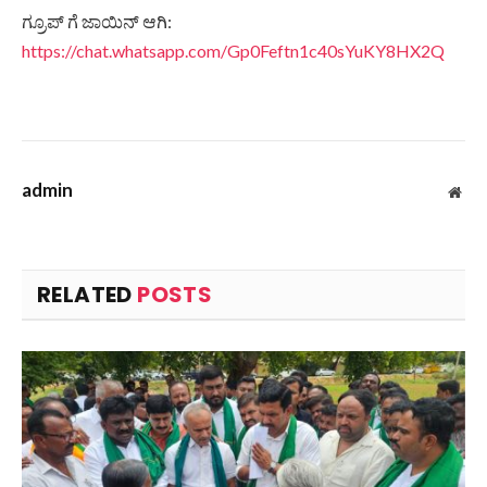
ಗ್ರೂಪ್ ಗೆ ಜಾಯಿನ್ ಆಗಿ:
https://chat.whatsapp.com/Gp0Feftn1c40sYuKY8HX2Q
admin
Web
RELATED
POSTS