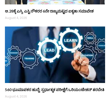
ಆ.28ಕ್ಕೆ ಎಸ್ಸಿ, ಎಸ್ಟಿ ನೌಕರರ 6ನೇ ರಾಜ್ಯಮಟ್ಟದ ಐಕ್ಯತಾ ಸಮಾವೇಶ
August 4, 2026
560 ಭೂಮಾಪಕರ ಹುದ್ದೆ: ಸ್ಪರ್ಧಾತ್ಮಕ ಪರೀಕ್ಷೆಗೆ ಒರಿಯಂಟೇಶನ್ ತರಬೇತಿ
August 4, 2026