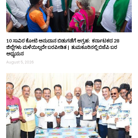
10 ಸಾವಿರ ಕೋಟಿ ಅನುದಾನ ಬಿಡುಗಡೆಗೆ ಆಗ್ರಹ: ಕರ್ನಾಟಕದ 28
ಜಿಲ್ಲೆಗಳು ಮಳೆಯಿಲ್ಲದೇ ಬರಪೀಡಿತ | ತುಮಕೂರಿನಲ್ಲಿ ಬಿಜೆಪಿ ಬರ
ಅಧ್ಯಯನ
August 5, 2026