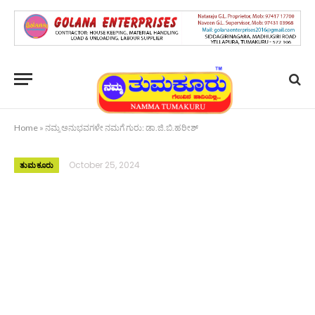
Home
»
ನಮ್ಮ ಅನುಭವಗಳೇ ನಮಗೆ ಗುರು: ಡಾ.ಜಿ.ಬಿ.ಹರೀಶ್
October 25, 2024
ತುಮಕೂರು