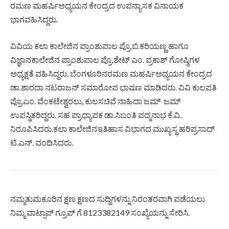
ರಮಣ ಮಹರ್ಷಿಅಧ್ಯಯನ ಕೇಂದ್ರದ ಉಪನ್ಯಾಸಕ ವಿನಾಯಕ
ಭಾಗವಹಿಸಿದ್ದರು.
ವಿವಿಯ ಕಲಾ ಕಾಲೇಜಿನ ಪ್ರಾಂಶುಪಾಲ ಪ್ರೊ.ಬಿ.ಕರಿಯಣ್ಣ ಹಾಗೂ
ವಿಜ್ಞಾನಕಾಲೇಜಿನ ಪ್ರಾಂಶುಪಾಲ ಪ್ರೊ.ಶೇಟ್ ಎಂ. ಪ್ರಕಾಶ್ ಗೋಷ್ಠಿಗಳ
ಅಧ್ಯಕ್ಷತೆ ವಹಿಸಿದ್ದರು. ಬೆಂಗಳೂರಿನರಮಣ ಮಹರ್ಷಿಅಧ್ಯಯನ ಕೇಂದ್ರದ
ಡಾ.ಶಾರದಾ ನಟರಾಜನ್‌ ಸಮಾರೋಪ ಭಾಷಣ ಮಾಡಿದರು. ವಿವಿ ಕುಲಪತಿ
ಪ್ರೊ.ಎಂ. ವೆಂಕಟೇಶ್ವರಲು, ಕುಲಸಚಿವೆ ನಾಹಿದಾ ಜಮ್ ಜಮ್
ಉಪಸ್ಥಿತರಿದ್ದರು. ಸಹ ಪ್ರಾಧ್ಯಾಪಕ ಡಾ.ಸಿಬಂತಿ ಪದ್ಮನಾಭ ಕೆ.ವಿ.
ನಿರೂಪಿಸಿದರು.ಕಲಾ ಕಾಲೇಜಿನಇತಿಹಾಸ ವಿಭಾಗದ ಮುಖ್ಯಸ್ಥ ಹರಿಪ್ರಸಾದ್
ಟಿ.ಎನ್. ವಂದಿಸಿದರು.
ನಮ್ಮತುಮಕೂರಿನ ಕ್ಷಣ ಕ್ಷಣದ ಸುದ್ದಿಗಳನ್ನು ನಿರಂತರವಾಗಿ ಪಡೆಯಲು
ನಿಮ್ಮ ವಾಟ್ಸಾಪ್ ಗ್ರೂಪ್ ಗೆ 8123382149 ಸಂಖ್ಯೆಯನ್ನು ಸೇರಿಸಿ.