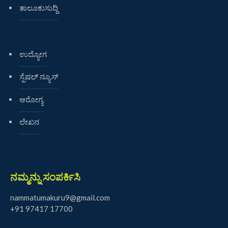
ತಾಲೂಕುಸುದ್ದಿ
ಉದ್ಯೋಗ
ಸ್ಪೆಷಲ್ ನ್ಯೂಸ್
ಆರೋಗ್ಯ
ಲೇಖನ
ನಮ್ಮನ್ನು ಸಂಪರ್ಕಿಸಿ
nammatumakuru9@gmail.com
+91 97417 17700