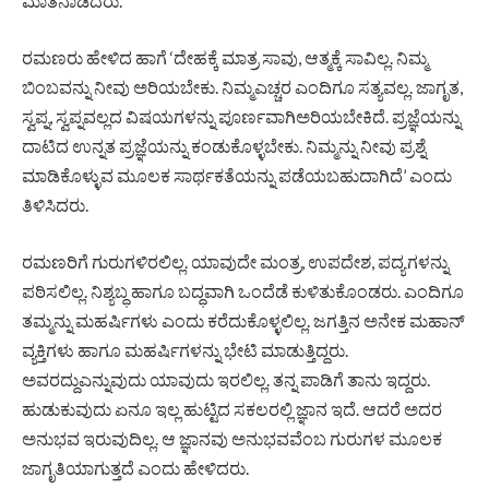
ಮಾತನಾಡಿದರು.
ರಮಣರು ಹೇಳಿದ ಹಾಗೆ ‘ದೇಹಕ್ಕೆ ಮಾತ್ರ ಸಾವು, ಆತ್ಮಕ್ಕೆ ಸಾವಿಲ್ಲ. ನಿಮ್ಮ
ಬಿಂಬವನ್ನು ನೀವು ಅರಿಯಬೇಕು. ನಿಮ್ಮಎಚ್ಚರ ಎಂದಿಗೂ ಸತ್ಯವಲ್ಲ. ಜಾಗೃತ,
ಸ್ವಪ್ನ, ಸ್ವಪ್ನವಲ್ಲದ ವಿಷಯಗಳನ್ನು ಪೂರ್ಣವಾಗಿಅರಿಯಬೇಕಿದೆ. ಪ್ರಜ್ಞೆಯನ್ನು
ದಾಟಿದ ಉನ್ನತ ಪ್ರಜ್ಞೆಯನ್ನು ಕಂಡುಕೊಳ್ಳಬೇಕು. ನಿಮ್ಮನ್ನು ನೀವು ಪ್ರಶ್ನೆ
ಮಾಡಿಕೊಳ್ಳುವ ಮೂಲಕ ಸಾರ್ಥಕತೆಯನ್ನು ಪಡೆಯಬಹುದಾಗಿದೆ’ ಎಂದು
ತಿಳಿಸಿದರು.
ರಮಣರಿಗೆ ಗುರುಗಳಿರಲಿಲ್ಲ. ಯಾವುದೇ ಮಂತ್ರ, ಉಪದೇಶ, ಪದ್ಯಗಳನ್ನು
ಪಠಿಸಲಿಲ್ಲ. ನಿಶ್ಯಬ್ಧ ಹಾಗೂ ಬದ್ಧವಾಗಿ ಒಂದೆಡೆ ಕುಳಿತುಕೊಂಡರು. ಎಂದಿಗೂ
ತಮ್ಮನ್ನು ಮಹರ್ಷಿಗಳು ಎಂದು ಕರೆದುಕೊಳ್ಳಲಿಲ್ಲ. ಜಗತ್ತಿನ ಅನೇಕ ಮಹಾನ್
ವ್ಯಕ್ತಿಗಳು ಹಾಗೂ ಮಹರ್ಷಿಗಳನ್ನು ಭೇಟಿ ಮಾಡುತ್ತಿದ್ದರು.
ಅವರದ್ದುಎನ್ನುವುದು ಯಾವುದು ಇರಲಿಲ್ಲ. ತನ್ನ ಪಾಡಿಗೆ ತಾನು ಇದ್ದರು.
ಹುಡುಕುವುದು ಏನೂ ಇಲ್ಲ ಹುಟ್ಟಿದ ಸಕಲರಲ್ಲಿ ಜ್ಞಾನ ಇದೆ. ಆದರೆ ಅದರ
ಅನುಭವ ಇರುವುದಿಲ್ಲ. ಆ ಜ್ಞಾನವು ಅನುಭವವೆಂಬ ಗುರುಗಳ ಮೂಲಕ
ಜಾಗೃತಿಯಾಗುತ್ತದೆ ಎಂದು ಹೇಳಿದರು.