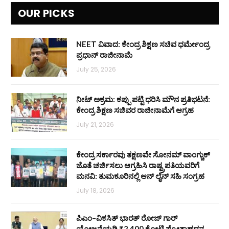
OUR PICKS
NEET ವಿವಾದ: ಕೇಂದ್ರ ಶಿಕ್ಷಣ ಸಚಿವ ಧರ್ಮೇಂದ್ರ
ಪ್ರಧಾನ್ ರಾಜೀನಾಮೆ
July 25, 2026
ನೀಟ್ ಅಕ್ರಮ: ಕಪ್ಪು ಪಟ್ಟಿ ಧರಿಸಿ ಮೌನ ಪ್ರತಿಭಟನೆ:
ಕೇಂದ್ರ ಶಿಕ್ಷಣ ಸಚಿವರ ರಾಜೀನಾಮೆಗೆ ಆಗ್ರಹ
July 21, 2026
ಕೇಂದ್ರ ಸರ್ಕಾರವು ತಕ್ಷಣವೇ ಸೋನಮ್ ವಾಂಗ್ಚುಕ್
ಜೊತೆ ಚರ್ಚಿಸಲು ಆಗ್ರಹಿಸಿ ರಾಷ್ಟ್ರಪತಿಯವರಿಗೆ
ಮನವಿ: ತುಮಕೂರಿನಲ್ಲಿ ಆನ್‌ ಲೈನ್ ಸಹಿ ಸಂಗ್ರಹ
July 18, 2026
ಪಿಎಂ–ವಿಕಸಿತ್ ಭಾರತ್ ರೋಜ್‌ ಗಾರ್
ಯೋಜನೆಯಡಿ ₹2,400 ಕೋಟಿ ಪ್ರೋತ್ಸಾಹಧನ