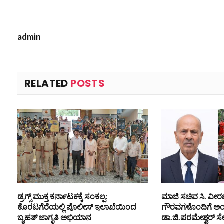
admin
RELATED
POSTS
ಡ್ರಗ್ಸ್ ಮುಕ್ತ ಕರ್ನಾಟಕಕ್ಕೆ ಸಂಕಲ್ಪ:
ಮಾಜಿ ಸಚಿವ ಸಿ. ವೀರಣ್ಣ
ಕೊರಟಗೆರೆಯಲ್ಲಿ ಪೊಲೀಸ್ ಇಲಾಖೆಯಿಂದ
ಗೌರವಗಳೊಂದಿಗೆ ಅಂತ್
ಬೃಹತ್ ಜಾಗೃತಿ ಅಭಿಯಾನ
ಡಾ.ಜಿ.ಪರಮೇಶ್ವರ್ ಸ