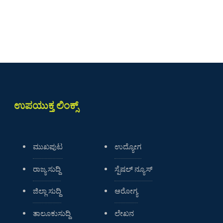
ಉಪಯುಕ್ತ ಲಿಂಕ್ಸ್
ಮುಖಪುಟ
ಉದ್ಯೋಗ
ರಾಜ್ಯ ಸುದ್ದಿ
ಸ್ಪೆಷಲ್ ನ್ಯೂಸ್
ಜಿಲ್ಲಾ ಸುದ್ದಿ
ಆರೋಗ್ಯ
ತಾಲೂಕುಸುದ್ದಿ
ಲೇಖನ