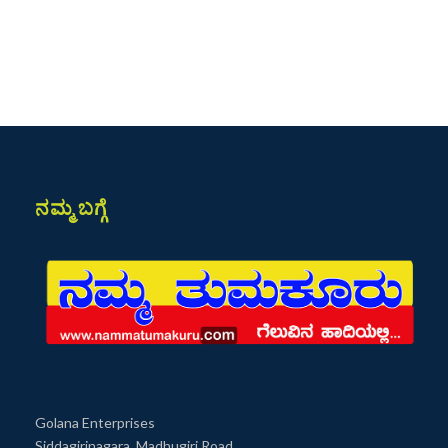
ನಮ್ಮ ಬಗ್ಗೆ
Golana Enterprises
Siddagirinagara, Madhugiri Road