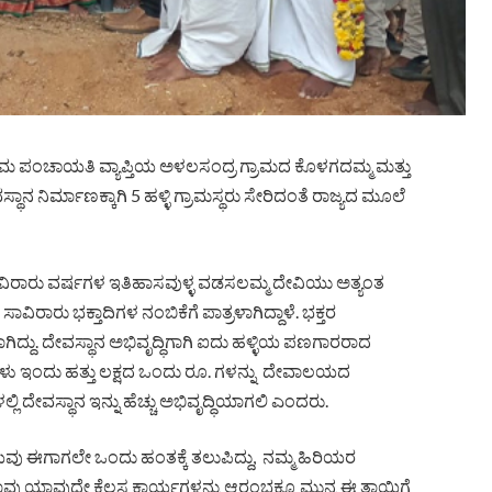
ಾಮ ಪಂಚಾಯತಿ ವ್ಯಾಪ್ತಿಯ ಅಳಲಸಂದ್ರ ಗ್ರಾಮದ ಕೊಳಗದಮ್ಮ ಮತ್ತು
ಾನ ನಿರ್ಮಾಣಕ್ಕಾಗಿ 5 ಹಳ್ಳಿ ಗ್ರಾಮಸ್ಥರು ಸೇರಿದಂತೆ ರಾಜ್ಯದ ಮೂಲೆ
ವಿರಾರು ವರ್ಷಗಳ ಇತಿಹಾಸವುಳ್ಳ ವಡಸಲಮ್ಮ ದೇವಿಯು ಅತ್ಯಂತ
ಸಾವಿರಾರು ಭಕ್ತಾದಿಗಳ ನಂಬಿಕೆಗೆ ಪಾತ್ರಳಾಗಿದ್ದಾಳೆ. ಭಕ್ತರ
ದು. ದೇವಸ್ಥಾನ ಅಭಿವೃದ್ಧಿಗಾಗಿ ಐದು ಹಳ್ಳಿಯ ಪಣಗಾರರಾದ
ು ಇಂದು ಹತ್ತು ಲಕ್ಷದ ಒಂದು ರೂ. ಗಳನ್ನು ದೇವಾಲಯದ
್ಲಿ ದೇವಸ್ಥಾನ ಇನ್ನು ಹೆಚ್ಚು ಅಭಿವೃದ್ಧಿಯಾಗಲಿ ಎಂದರು.
ಈಗಾಗಲೇ ಒಂದು ಹಂತಕ್ಕೆ ತಲುಪಿದ್ದು, ನಮ್ಮ ಹಿರಿಯರ
. ನಾವು ಯಾವುದೇ ಕೆಲಸ ಕಾರ್ಯಗಳನ್ನು ಆರಂಭಕ್ಕೂ ಮುನ್ನ ಈ ತಾಯಿಗೆ