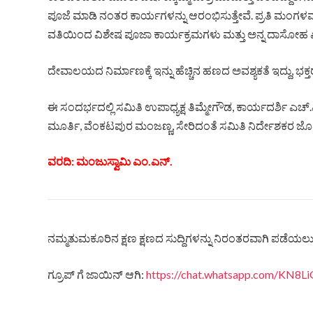
ಪೂಜೆ ಮಾಡಿ ನಂತರ ಕಾರ್ಯಗಳನ್ನು ಆರಂಭಿಸುತ್ತೇವೆ. ಪ್ರತಿ ಮಂಗ
ವತಿಯಿಂದ ವಿಶೇಷ ಪೂಜಾ ಕಾರ್ಯಕ್ರಮಗಳು ಮತ್ತು ಅನ್ನ ದಾಸೋಹ ಏರ
ದೇವಾಲಯದ ನಿರ್ಮಾಣಕ್ಕೆ ಇನ್ನು ಹೆಚ್ಚಿನ ಹಣದ ಅವಶ್ಯಕತೆ ಇದ್ದು,
ಈ ಸಂದರ್ಭದಲ್ಲಿ ಸಮಿತಿ ಉಪಾಧ್ಯಕ್ಷ ತಿಮ್ಮೇಗೌಡ, ಕಾರ್ಯದರ್ಶಿ ಎಚ್.
ಮೂರ್ತಿ, ವೆಂಕಟಪುರ ಮಂಜಣ್ಣ, ಸೇರಿದಂತೆ ಸಮಿತಿ ನಿರ್ದೇಶಕರ ಜೊತೆಗ
ವರದಿ: ಮಂಜುಸ್ವಾಮಿ ಎಂ.ಎನ್.
ನಮ್ಮತುಮಕೂರಿನ ಕ್ಷಣ ಕ್ಷಣದ ಸುದ್ದಿಗಳನ್ನು ನಿರಂತರವಾಗಿ ಪಡೆಯಲು ನ
ಗ್ರೂಪ್ ಗೆ ಜಾಯಿನ್ ಆಗಿ:
https://chat.whatsapp.com/KN