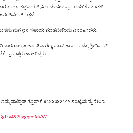
ಳವಾರ ಹಾಗೂ ಶುಕ್ರವಾರ ದಿನದಂದು ದೇವಸ್ಥಾನ ಆಡಳಿತ ಮಂಡಳಿ
್ಪಡಿಸಲಾಗಿರುತ್ತದೆ.
 ಭಕ್ತರು ತನು ಮನ ಧನ ಸಹಾಯ ಮಾಡಬೇಕೆಂದು ವಿನಂತಿಸಿದರು.
ವಿ.ನಾಗರಾಜು, ಖಜಾಂಚಿ ನಾಗಣ್ಣ, ಮಾಜಿ ತಾ.ಪಂ ಸದಸ್ಯ ಶ್ರೀನಿವಾಸ್
ೆ ಗ್ರಾಮಸ್ಥರು ಹಾಜರಿದ್ದರು.
ಿಮ್ಮ ವಾಟ್ಸಾಪ್ ಗ್ರೂಪ್ ಗೆ 8123382149 ಸಂಖ್ಯೆಯನ್ನು ಸೇರಿಸಿ.
8LiGgEw492Ijygqm0dVW