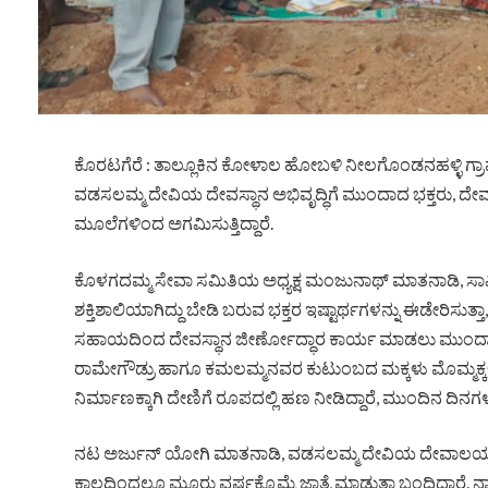
ಕೊರಟಗೆರೆ : ತಾಲ್ಲೂಕಿನ ಕೋಳಾಲ ಹೋಬಳಿ ನೀಲಗೊಂಡನಹಳ್ಳಿ ಗ್ರ
ವಡಸಲಮ್ಮ ದೇವಿಯ ದೇವಸ್ಥಾನ ಅಭಿವೃದ್ಧಿಗೆ ಮುಂದಾದ ಭಕ್ತರು, ದೇವಸ್ಥ
ಮೂಲೆಗಳಿಂದ ಅಗಮಿಸುತ್ತಿದ್ದಾರೆ.
ಕೊಳಗದಮ್ಮ ಸೇವಾ ಸಮಿತಿಯ ಅಧ್ಯಕ್ಷ ಮಂಜುನಾಥ್ ಮಾತನಾಡಿ, ಸಾ
ಶಕ್ತಿಶಾಲಿಯಾಗಿದ್ದು ಬೇಡಿ ಬರುವ ಭಕ್ತರ ಇಷ್ಟಾರ್ಥಗಳನ್ನು ಈಡೇರಿಸುತ್ತಾ, 
ಸಹಾಯದಿಂದ ದೇವಸ್ಥಾನ ಜೀರ್ಣೋದ್ಧಾರ ಕಾರ್ಯ ಮಾಡಲು ಮುಂದಾಗಿದ್
ರಾಮೇಗೌಡ್ರು ಹಾಗೂ ಕಮಲಮ್ಮನವರ ಕುಟುಂಬದ ಮಕ್ಕಳು ಮೊಮ್ಮಕ್ಕಳ
ನಿರ್ಮಾಣಕ್ಕಾಗಿ ದೇಣಿಗೆ ರೂಪದಲ್ಲಿ ಹಣ ನೀಡಿದ್ದಾರೆ, ಮುಂದಿನ ದಿನಗಳಲ
ನಟ ಅರ್ಜುನ್ ಯೋಗಿ ಮಾತನಾಡಿ, ವಡಸಲಮ್ಮ ದೇವಿಯ ದೇವಾಲಯವು 
ಕಾಲದಿಂದಲೂ ಮೂರು ವರ್ಷಕ್ಕೊಮ್ಮೆ ಜಾತ್ರೆ ಮಾಡುತ್ತಾ ಬಂದಿದ್ದಾರೆ