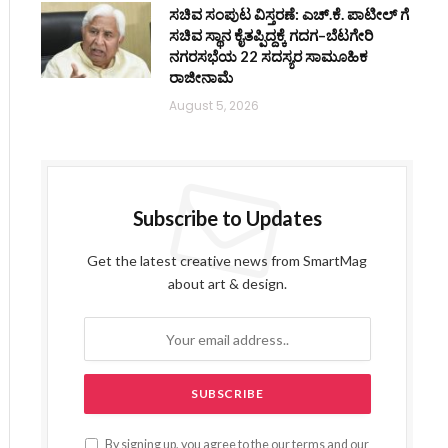
ಸಚಿವ ಸಂಪುಟ ವಿಸ್ತರಣೆ: ಎಚ್.ಕೆ. ಪಾಟೀಲ್ ಗೆ
ಸಚಿವ ಸ್ಥಾನ ಕೈತಪ್ಪಿದ್ದಕ್ಕೆ ಗದಗ–ಬೆಟಗೇರಿ
ನಗರಸಭೆಯ 22 ಸದಸ್ಯರ ಸಾಮೂಹಿಕ
ರಾಜೀನಾಮೆ
August 5, 2026
Subscribe to Updates
Get the latest creative news from SmartMag
about art & design.
By signing up, you agree to the our terms and our