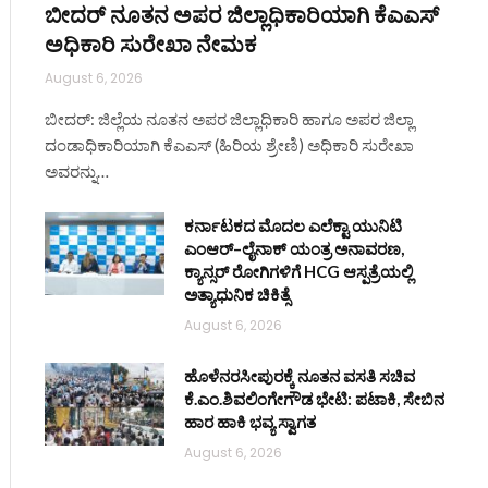
ಬೀದರ್ ನೂತನ ಅಪರ ಜಿಲ್ಲಾಧಿಕಾರಿಯಾಗಿ ಕೆಎಎಸ್
ಅಧಿಕಾರಿ ಸುರೇಖಾ ನೇಮಕ
August 6, 2026
ite
ಬೀದರ್: ಜಿಲ್ಲೆಯ ನೂತನ ಅಪರ ಜಿಲ್ಲಾಧಿಕಾರಿ ಹಾಗೂ ಅಪರ ಜಿಲ್ಲಾ
ದಂಡಾಧಿಕಾರಿಯಾಗಿ ಕೆಎಎಸ್ (ಹಿರಿಯ ಶ್ರೇಣಿ) ಅಧಿಕಾರಿ ಸುರೇಖಾ
ಅವರನ್ನು…
ಕರ್ನಾಟಕದ ಮೊದಲ ಎಲೆಕ್ಟಾ ಯುನಿಟಿ
ಎಂಆರ್–ಲೈನಾಕ್ ಯಂತ್ರ ಅನಾವರಣ,
ಕ್ಯಾನ್ಸರ್ ರೋಗಿಗಳಿಗೆ HCG ಆಸ್ಪತ್ರೆಯಲ್ಲಿ
ಅತ್ಯಾಧುನಿಕ ಚಿಕಿತ್ಸೆ
August 6, 2026
ಹೊಳೆನರಸೀಪುರಕ್ಕೆ ನೂತನ ವಸತಿ ಸಚಿವ
ಕೆ.ಎಂ.ಶಿವಲಿಂಗೇಗೌಡ ಭೇಟಿ: ಪಟಾಕಿ, ಸೇಬಿನ
ಹಾರ ಹಾಕಿ ಭವ್ಯ ಸ್ವಾಗತ
August 6, 2026