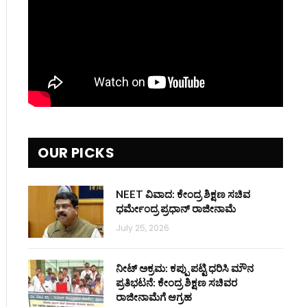
OUR PICKS
NEET ವಿವಾದ: ಕೇಂದ್ರ ಶಿಕ್ಷಣ ಸಚಿವ
ಧರ್ಮೇಂದ್ರ ಪ್ರಧಾನ್ ರಾಜೀನಾಮೆ
July 25, 2026
ನೀಟ್ ಅಕ್ರಮ: ಕಪ್ಪು ಪಟ್ಟಿ ಧರಿಸಿ ಮೌನ
ಪ್ರತಿಭಟನೆ: ಕೇಂದ್ರ ಶಿಕ್ಷಣ ಸಚಿವರ
ರಾಜೀನಾಮೆಗೆ ಆಗ್ರಹ