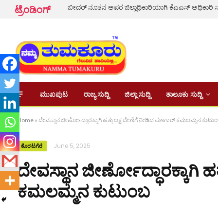
ಬೀದರ್ ನೂತನ ಅಪರ ಜಿಲ್ಲಾಧಿಕಾರಿಯಾಗಿ ಕೆಎಎಸ್ ಅಧಿಕಾರ
ಟ್ರೆಂಡಿಂಗ್
ಮುಖಪುಟ
ರಾಜ್ಯ ಸುದ್ದಿ
ಜಿಲ್ಲಾ ಸುದ್ದಿ
ತಾಲೂಕು ಸುದ್ದಿ
Home
»
ದೇವಸ್ಥಾನ ಜೀರ್ಣೋದ್ಧಾರಕ್ಕಾಗಿ ಹತ್ತು ಲಕ್ಷ ದೇಣಿಗೆ ನೀಡಿದ ಪಣಗಾರ್ ಕಮಲಮ್ಮನ ಕುಟು
June 5, 2025
ಕೊರಟಗೆರೆ
ದೇವಸ್ಥಾನ ಜೀರ್ಣೋದ್ಧಾರಕ್ಕಾಗಿ ಹ
ಕಮಲಮ್ಮನ ಕುಟುಂಬ