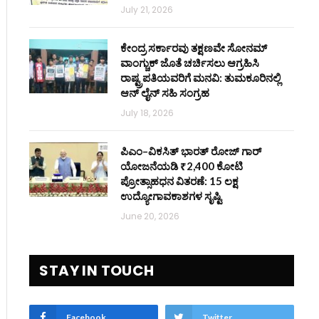
July 21, 2026
ಕೇಂದ್ರ ಸರ್ಕಾರವು ತಕ್ಷಣವೇ ಸೋನಮ್
ವಾಂಗ್ಚುಕ್ ಜೊತೆ ಚರ್ಚಿಸಲು ಆಗ್ರಹಿಸಿ
ರಾಷ್ಟ್ರಪತಿಯವರಿಗೆ ಮನವಿ: ತುಮಕೂರಿನಲ್ಲಿ
ಆನ್‌ ಲೈನ್ ಸಹಿ ಸಂಗ್ರಹ
July 18, 2026
ಪಿಎಂ–ವಿಕಸಿತ್ ಭಾರತ್ ರೋಜ್‌ ಗಾರ್
ಯೋಜನೆಯಡಿ ₹2,400 ಕೋಟಿ
ಪ್ರೋತ್ಸಾಹಧನ ವಿತರಣೆ: 15 ಲಕ್ಷ
ಉದ್ಯೋಗಾವಕಾಶಗಳ ಸೃಷ್ಟಿ
June 20, 2026
STAY IN TOUCH
Facebook
Twitter