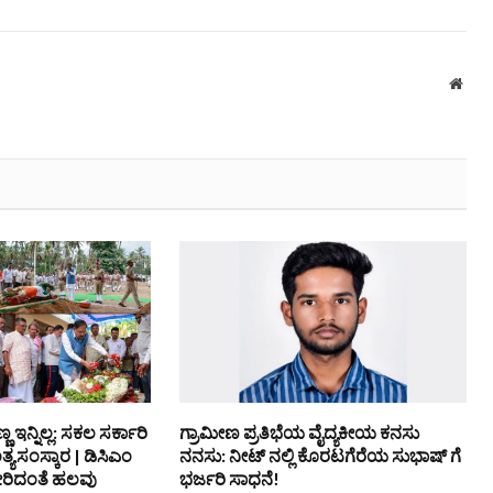
Webs
 ಇನ್ನಿಲ್ಲ: ಸಕಲ ಸರ್ಕಾರಿ
ಗ್ರಾಮೀಣ ಪ್ರತಿಭೆಯ ವೈದ್ಯಕೀಯ ಕನಸು
ಯಸಂಸ್ಕಾರ | ಡಿಸಿಎಂ
ನನಸು: ನೀಟ್ ನಲ್ಲಿ ಕೊರಟಗೆರೆಯ ಸುಭಾಷ್ ಗೆ
ೇರಿದಂತೆ ಹಲವು
ಭರ್ಜರಿ ಸಾಧನೆ!