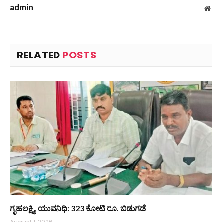
admin
Web
RELATED
POSTS
ಗೃಹಲಕ್ಷ್ಮಿ, ಯುವನಿಧಿ: 323 ಕೋಟಿ ರೂ. ಬಿಡುಗಡೆ
August 1, 2026