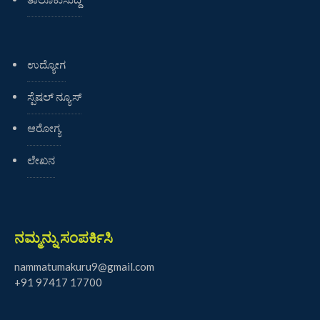
ಉದ್ಯೋಗ
ಸ್ಪೆಷಲ್ ನ್ಯೂಸ್
ಆರೋಗ್ಯ
ಲೇಖನ
ನಮ್ಮನ್ನು ಸಂಪರ್ಕಿಸಿ
nammatumakuru9@gmail.com
+91 97417 17700