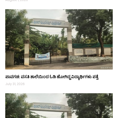
ಪಾವಗಡ: ವಸತಿ ಶಾಲೆಯಿಂದ ಓಡಿ ಹೋಗಿದ್ದ ವಿದ್ಯಾರ್ಥಿಗಳು ಪತ್ತೆ
July 31, 2026