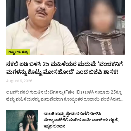
ರಾಷ್ಟ್ರೀಯ ಸುದ್ದಿ
ನಕಲಿ ಐಡಿ ಬಳಸಿ 25 ಮಹಿಳೆಯರ ಮದುವೆ: ‘ವಂಚಕನಿಗೆ
ಮಗಳನ್ನು ಕೊಟ್ಟು ಮೋಸಹೋದೆ’ ಎಂದ ಬಿಜೆಪಿ ಶಾಸಕ!
August 9, 2026
ಲಖನೌ: ನಕಲಿ ಗುರುತಿನ ಚೀಟಿಗಳನ್ನು (Fake IDs) ಬಳಸಿ ಸುಮಾರು 25ಕ್ಕೂ
ಹೆಚ್ಚು ಮಹಿಳೆಯರನ್ನು ಮದುವೆಯಾಗಿ ಕೋಟ್ಯಂತರ ರೂಪಾಯಿ ವಂಚಿಸಿರುವ…
ಬಾಲಕಿಯನ್ನು ಪ್ರೇಮದ ಬಲೆಗೆ ಬೀಳಿಸಿ
ವೇಶ್ಯಾವಾಟಿಕೆಗೆ ಮಾರಿದ ಪಾಪಿ: ಬಾಲಕಿಯ ರಕ್ಷಣೆ,
ಇಬ್ಬರ ಬಂಧನ