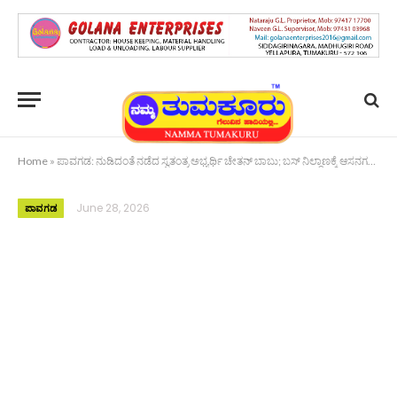
Home
»
ಪಾವಗಡ: ನುಡಿದಂತೆ ನಡೆದ ಸ್ವತಂತ್ರ ಅಭ್ಯರ್ಥಿ ಚೇತನ್ ಬಾಬು; ಬಸ್ ನಿಲ್ದಾಣಕ್ಕೆ ಆಸನಗಳ ಕೊಡುಗೆ!
June 28, 2026
ಪಾವಗಡ