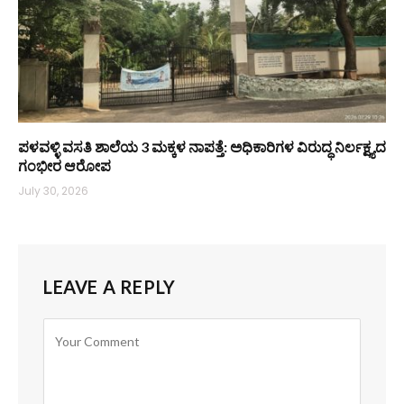
ಪಳವಳ್ಳಿ ವಸತಿ ಶಾಲೆಯ 3 ಮಕ್ಕಳ ನಾಪತ್ತೆ: ಅಧಿಕಾರಿಗಳ ವಿರುದ್ಧ ನಿರ್ಲಕ್ಷ್ಯದ
ಗಂಭೀರ ಆರೋಪ
July 30, 2026
LEAVE A REPLY