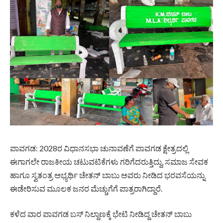
ಪಾವಗಡ: 2028ರ ವಿಧಾನಸಭಾ ಚುನಾವಣೆಗೆ ಪಾವಗಡ ಕ್ಷೇತ್ರದಲ್ಲಿ
ಈಗಾಗಲೇ ರಾಜಕೀಯ ಚಟುವಟಿಕೆಗಳು ಗರಿಗೆದರುತ್ತಿದ್ದು, ಸಮಾಜ ಸೇವಕ
ಹಾಗೂ ಸ್ವತಂತ್ರ ಅಭ್ಯರ್ಥಿ ಚೇತನ್ ಬಾಬು ಅವರು ನೀಡಿದ ಭರವಸೆಯನ್ನು
ಈಡೇರಿಸುವ ಮೂಲಕ ಜನರ ಮೆಚ್ಚುಗೆಗೆ ಪಾತ್ರರಾಗಿದ್ದಾರೆ.
ಕಳೆದ ವಾರ ಪಾವಗಡ ಬಸ್ ನಿಲ್ದಾಣಕ್ಕೆ ಭೇಟಿ ನೀಡಿದ್ದ ಚೇತನ್ ಬಾಬು