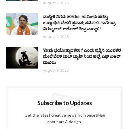
August 9, 2026
ವಾಲ್ಮೀಕಿ ನಿಗಮ ಹಗರಣ: ಜಾಮೀನು ಷರತ್ತು
ಉಲ್ಲಂಘಿಸಿ ದೆಹಲಿ ಪ್ರವಾಸ; ಸಚಿವ ಬಿ. ನಾಗೇಂದ್ರ
ವಿರುದ್ಧ ಆರ್. ಅಶೋಕ್ ತೀವ್ರ ವಾಗ್ದಾಳಿ!
August 9, 2026
‘ನೀವು ಭಯೋತ್ಪಾದಕರಾ?’ ಎಂದು ಪ್ರಶ್ನಿಸಿ ಯುವಕರ
ಮೇಲೆ ಬೇಸ್‌ ಬಾಲ್ ಬ್ಯಾಟ್‌ ನಿಂದ ಹಲ್ಲೆ; ಎಫ್‌ ಐಆರ್
ದಾಖಲು
August 9, 2026
Subscribe to Updates
Get the latest creative news from SmartMag
about art & design.