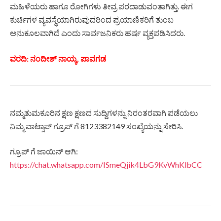
ಮಹಿಳೆಯರು ಹಾಗೂ ರೋಗಿಗಳು ತೀವ್ರ ಪರದಾಡುವಂತಾಗಿತ್ತು. ಈಗ
ಕುರ್ಚಿಗಳ ವ್ಯವಸ್ಥೆಯಾಗಿರುವುದರಿಂದ ಪ್ರಯಾಣಿಕರಿಗೆ ತುಂಬ
ಅನುಕೂಲವಾಗಿದೆ ಎಂದು ಸಾರ್ವಜನಿಕರು ಹರ್ಷ ವ್ಯಕ್ತಪಡಿಸಿದರು.
ವರದಿ: ನಂದೀಶ್ ನಾಯ್ಕ, ಪಾವಗಡ
ನಮ್ಮತುಮಕೂರಿನ ಕ್ಷಣ ಕ್ಷಣದ ಸುದ್ದಿಗಳನ್ನು ನಿರಂತರವಾಗಿ ಪಡೆಯಲು
ನಿಮ್ಮ ವಾಟ್ಸಾಪ್ ಗ್ರೂಪ್ ಗೆ 8123382149 ಸಂಖ್ಯೆಯನ್ನು ಸೇರಿಸಿ.
ಗ್ರೂಪ್ ಗೆ ಜಾಯಿನ್ ಆಗಿ:
https://chat.whatsapp.com/ISmeQjik4LbG9KvWhKlbCC