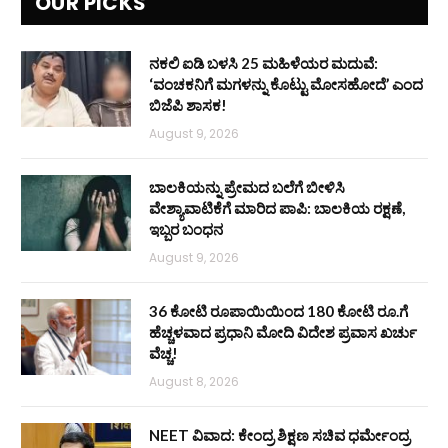
OUR PICKS
ನಕಲಿ ಐಡಿ ಬಳಸಿ 25 ಮಹಿಳೆಯರ ಮದುವೆ:
‘ವಂಚಕನಿಗೆ ಮಗಳನ್ನು ಕೊಟ್ಟು ಮೋಸಹೋದೆ’ ಎಂದ
ಬಿಜೆಪಿ ಶಾಸಕ!
August 9, 2026
ಬಾಲಕಿಯನ್ನು ಪ್ರೇಮದ ಬಲೆಗೆ ಬೀಳಿಸಿ
ವೇಶ್ಯಾವಾಟಿಕೆಗೆ ಮಾರಿದ ಪಾಪಿ: ಬಾಲಕಿಯ ರಕ್ಷಣೆ,
ಇಬ್ಬರ ಬಂಧನ
August 9, 2026
36 ಕೋಟಿ ರೂಪಾಯಿಯಿಂದ 180 ಕೋಟಿ ರೂ.ಗೆ
ಹೆಚ್ಚಳವಾದ ಪ್ರಧಾನಿ ಮೋದಿ ವಿದೇಶ ಪ್ರವಾಸ ಖರ್ಚು
ವೆಚ್ಚ!
August 8, 2026
NEET ವಿವಾದ: ಕೇಂದ್ರ ಶಿಕ್ಷಣ ಸಚಿವ ಧರ್ಮೇಂದ್ರ