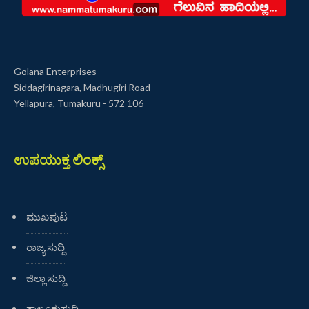
Golana Enterprises
Siddagirinagara, Madhugiri Road
Yellapura, Tumakuru - 572 106
ಉಪಯುಕ್ತ ಲಿಂಕ್ಸ್
ಮುಖಪುಟ
ರಾಜ್ಯ ಸುದ್ದಿ
ಜಿಲ್ಲಾ ಸುದ್ದಿ
ತಾಲೂಕುಸುದ್ದಿ