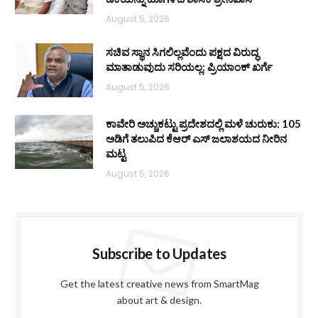
August 5, 2026
ಸಚಿವ ಸ್ಥಾನ ಸಿಗಲಿಲ್ಲವೆಂದು ಪಕ್ಷದ ವಿರುದ್ಧ
ಮಾತಾಡುವುದು ಸರಿಯಲ್ಲ: ಪ್ರಿಯಾಂಕ್ ಖರ್ಗೆ
August 5, 2026
ಕಾವೇರಿ ಅಚ್ಚುಕಟ್ಟು ಪ್ರದೇಶದಲ್ಲಿ ಮಳೆ ಚುರುಕು: 105
ಅಡಿಗೆ ತಲುಪಿದ ಕೆಆರ್ ಎಸ್ ಜಲಾಶಯದ ನೀರಿನ
ಮಟ್ಟ
August 5, 2026
Subscribe to Updates
Get the latest creative news from SmartMag
about art & design.