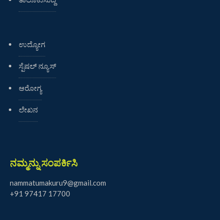
ಉದ್ಯೋಗ
ಸ್ಪೆಷಲ್ ನ್ಯೂಸ್
ಆರೋಗ್ಯ
ಲೇಖನ
ನಮ್ಮನ್ನು ಸಂಪರ್ಕಿಸಿ
nammatumakuru9@gmail.com
+91 97417 17700