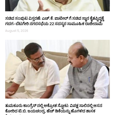
ಸಚಿವ ಸಂಪುಟ ವಿಸ್ತರಣೆ: ಎಚ್.ಕೆ. ಪಾಟೀಲ್ ಗೆ ಸಚಿವ ಸ್ಥಾನ ಕೈತಪ್ಪಿದ್ದಕ್ಕೆ
ಗದಗ–ಬೆಟಗೇರಿ ನಗರಸಭೆಯ 22 ಸದಸ್ಯರ ಸಾಮೂಹಿಕ ರಾಜೀನಾಮೆ
August 5, 2026
ತುಮಕೂರು ಕಾಂಗ್ರೆಸ್ ನಲ್ಲಿ ಆಕ್ರೋಶ ಸ್ಫೋಟ: ವಿಪಕ್ಷ ಸಾಲಿನಲ್ಲಿ ಆಸನ
ಕೋರಿದ ಟಿ.ಬಿ. ಜಯಚಂದ್ರ, ಹೆಚ್ ಡಿಕೆಯನ್ನು ಹೊಗಳಿದ ಶಾಸಕ