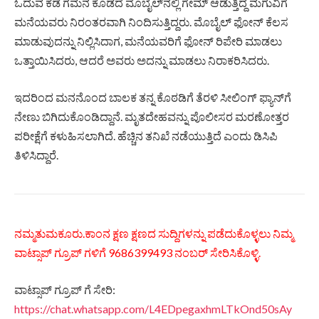
ಓದುವ ಕಡೆ ಗಮನ ಕೊಡದೆ ಮೊಬೈಲ್‌ನಲ್ಲಿ ಗೇಮ್‌ ಆಡುತ್ತಿದ್ದ ಮಗುವಿಗೆ
ಮನೆಯವರು ನಿರಂತರವಾಗಿ ನಿಂದಿಸುತ್ತಿದ್ದರು. ಮೊಬೈಲ್ ಫೋನ್ ಕೆಲಸ
ಮಾಡುವುದನ್ನು ನಿಲ್ಲಿಸಿದಾಗ, ಮನೆಯವರಿಗೆ ಫೋನ್ ರಿಪೇರಿ ಮಾಡಲು
ಒತ್ತಾಯಿಸಿದರು, ಆದರೆ ಅವರು ಅದನ್ನು ಮಾಡಲು ನಿರಾಕರಿಸಿದರು.
ಇದರಿಂದ ಮನನೊಂದ ಬಾಲಕ ತನ್ನ ಕೊಠಡಿಗೆ ತೆರಳಿ ಸೀಲಿಂಗ್ ಫ್ಯಾನ್‌ಗೆ
ನೇಣು ಬಿಗಿದುಕೊಂಡಿದ್ದಾನೆ. ಮೃತದೇಹವನ್ನು ಪೊಲೀಸರ ಮರಣೋತ್ತರ
ಪರೀಕ್ಷೆಗೆ ಕಳುಹಿಸಲಾಗಿದೆ. ಹೆಚ್ಚಿನ ತನಿಖೆ ನಡೆಯುತ್ತಿದೆ ಎಂದು ಡಿಸಿಪಿ
ತಿಳಿಸಿದ್ದಾರೆ.
ನಮ್ಮತುಮಕೂರು.ಕಾಂನ ಕ್ಷಣ ಕ್ಷಣದ ಸುದ್ದಿಗಳನ್ನು ಪಡೆದುಕೊಳ್ಳಲು ನಿಮ್ಮ
ವಾಟ್ಸಾಪ್ ಗ್ರೂಪ್ ಗಳಿಗೆ 9686399493 ನಂಬರ್ ಸೇರಿಸಿಕೊಳ್ಳಿ.
ವಾಟ್ಸಾಪ್ ಗ್ರೂಪ್ ಗೆ ಸೇರಿ:
https://chat.whatsapp.com/L4EDpegaxhmLTkOnd50sAy