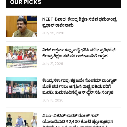
OUR PICKS
NEET ವಿವಾದ: ಕೇಂದ್ರ ಶಿಕ್ಷಣ ಸಚಿವ ಧರ್ಮೇಂದ್ರ
ಪ್ರಧಾನ್ ರಾಜೀನಾಮೆ
July 25, 2026
ನೀಟ್ ಅಕ್ರಮ: ಕಪ್ಪು ಪಟ್ಟಿ ಧರಿಸಿ ಮೌನ ಪ್ರತಿಭಟನೆ:
ಕೇಂದ್ರ ಶಿಕ್ಷಣ ಸಚಿವರ ರಾಜೀನಾಮೆಗೆ ಆಗ್ರಹ
July 21, 2026
ಕೇಂದ್ರ ಸರ್ಕಾರವು ತಕ್ಷಣವೇ ಸೋನಮ್ ವಾಂಗ್ಚುಕ್
ಜೊತೆ ಚರ್ಚಿಸಲು ಆಗ್ರಹಿಸಿ ರಾಷ್ಟ್ರಪತಿಯವರಿಗೆ
ಮನವಿ: ತುಮಕೂರಿನಲ್ಲಿ ಆನ್‌ ಲೈನ್ ಸಹಿ ಸಂಗ್ರಹ
July 18, 2026
ಪಿಎಂ–ವಿಕಸಿತ್ ಭಾರತ್ ರೋಜ್‌ ಗಾರ್
ಯೋಜನೆಯಡಿ ₹2,400 ಕೋಟಿ ಪ್ರೋತ್ಸಾಹಧನ