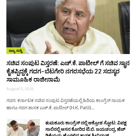
ರಾಜ್ಯ ಸುದ್ದಿ
ಸಚಿವ ಸಂಪುಟ ವಿಸ್ತರಣೆ: ಎಚ್.ಕೆ. ಪಾಟೀಲ್ ಗೆ ಸಚಿವ ಸ್ಥಾನ
ಕೈತಪ್ಪಿದ್ದಕ್ಕೆ ಗದಗ–ಬೆಟಗೇರಿ ನಗರಸಭೆಯ 22 ಸದಸ್ಯರ
ಸಾಮೂಹಿಕ ರಾಜೀನಾಮೆ
August 5, 2026
ಗದಗ: ಕರ್ನಾಟಕ ಸಚಿವ ಸಂಪುಟ ವಿಸ್ತರಣೆಯಲ್ಲಿ ಹಿರಿಯ ಕಾಂಗ್ರೆಸ್ ನಾಯಕ
ಹಾಗೂ ಗದಗ ಶಾಸಕ ಎಚ್.ಕೆ. ಪಾಟೀಲ್ (H.K. Patil)…
ತುಮಕೂರು ಕಾಂಗ್ರೆಸ್ ನಲ್ಲಿ ಆಕ್ರೋಶ ಸ್ಫೋಟ: ವಿಪಕ್ಷ
ಸಾಲಿನಲ್ಲಿ ಆಸನ ಕೋರಿದ ಟಿ.ಬಿ. ಜಯಚಂದ್ರ, ಹೆಚ್
ಡಿಕೆಯನ್ನು ಹೊಗಳಿದ ಶಾಸಕ ಶ್ರೀನಿವಾಸ್