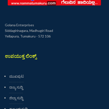
Golana Enterprises
Siddagirinagara, Madhugiri Road
Yellapura, Tumakuru - 572 106
ಉಪಯುಕ್ತ ಲಿಂಕ್ಸ್
ಮುಖಪುಟ
ರಾಜ್ಯ ಸುದ್ದಿ
ಜಿಲ್ಲಾ ಸುದ್ದಿ
ತಾಲೂಕುಸುದ್ದಿ