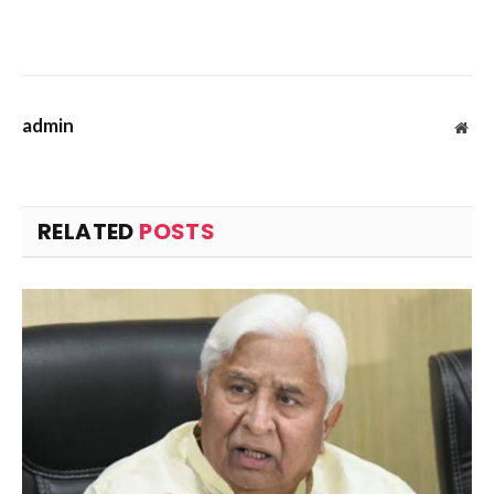
admin
Web
RELATED
POSTS