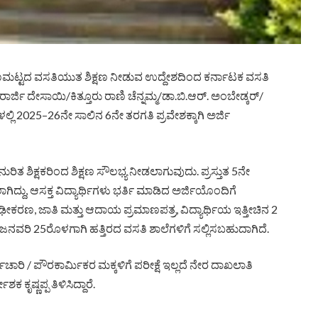
ಗುಣಮಟ್ಟದ ವಸತಿಯುತ ಶಿಕ್ಷಣ ನೀಡುವ ಉದ್ದೇಶದಿಂದ ಕರ್ನಾಟಕ ವಸತಿ
ಾರ್ಜಿ ದೇಸಾಯಿ/ಕಿತ್ತೂರು ರಾಣಿ ಚೆನ್ನಮ್ಮ/ಡಾ.ಬಿ.ಆರ್. ಅಂಬೇಡ್ಕರ್/
ಲಿ 2025–26ನೇ ಸಾಲಿನ 6ನೇ ತರಗತಿ ಪ್ರವೇಶಕ್ಕಾಗಿ ಅರ್ಜಿ
ನುರಿತ ಶಿಕ್ಷಕರಿಂದ ಶಿಕ್ಷಣ ಸೌಲಭ್ಯ ನೀಡಲಾಗುವುದು. ಪ್ರಸ್ತುತ 5ನೇ
ಾಗಿದ್ದು, ಆಸಕ್ತ ವಿದ್ಯಾರ್ಥಿಗಳು ಭರ್ತಿ ಮಾಡಿದ ಅರ್ಜಿಯೊಂದಿಗೆ
ೃಢೀಕರಣ, ಜಾತಿ ಮತ್ತು ಆದಾಯ ಪ್ರಮಾಣಪತ್ರ, ವಿದ್ಯಾರ್ಥಿಯ ಇತ್ತೀಚಿನ 2
ಸಿ ಜನವರಿ 25ರೊಳಗಾಗಿ ಹತ್ತಿರದ ವಸತಿ ಶಾಲೆಗಳಿಗೆ ಸಲ್ಲಿಸಬಹುದಾಗಿದೆ.
ಮಚಾರಿ / ಪೌರಕಾರ್ಮಿಕರ ಮಕ್ಕಳಿಗೆ ಪರೀಕ್ಷೆ ಇಲ್ಲದೆ ನೇರ ದಾಖಲಾತಿ
ೃಷ್ಣಪ್ಪ ತಿಳಿಸಿದ್ದಾರೆ.