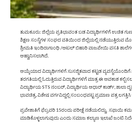
ತುಮಕೂರು: ಜಿಲ್ಲೆಯ ಪ್ರತಿಭಾವಂತ ಬಡ ವಿದ್ಯಾರ್ಥಿಗಳಿಗೆ ಉಚಿತ 
ಶಿಕ್ಷಣ ಸಂಸ್ಥೆಗಳ ಸಂಘದ ವತಿಯಿಂದ ಜಿಲ್ಲೆಯಲ್ಲಿ ನಡೆಯುತ್ತಿರುವ ಮೊರ
ಶ್ರೀಮತಿ ಇಂದಿರಾಗಾಂಧಿ /ಅಟಲ್ ಬಿಹಾರಿ ವಾಜಪೇಯಿ ವಸತಿ ಶಾಲೆಗಳಲ್
ಆಹ್ವಾನಿಸಲಾಗಿದೆ.
ಆಯ್ಕೆಯಾದ ವಿದ್ಯಾರ್ಥಿಗಳಿಗೆ ಸುಸಜ್ಜಿತವಾದ ಕಟ್ಟಡ ವ್ಯವಸ್ಥೆಯೊಂದಿಗೆ 
ತರಗತಿಯಲ್ಲಿ ಓದುತ್ತಿರುವ ವಿದ್ಯಾರ್ಥಿಗಳಿಗೆ ಮಾತ್ರ ಈ ಅವಕಾಶ ಕಲ್ಪಿಸಲ
ವಿದ್ಯಾರ್ಥಿಯ STS ನಂಬರ್, ವಿದ್ಯಾರ್ಥಿಯ ಆಧಾರ್ ಕಾರ್ಡ್, ಶಾಲಾ ದ
ಭಾವಚಿತ್ರ, ವಿಶೇಷ ವರ್ಗವಿದ್ದಲ್ಲಿ ಸಂಬಂಧಪಟ್ಟ ಪ್ರಮಾಣ ಪತ್ರ ಲಗತ್ತಿ
ಪ್ರವೇಶಾತಿಗೆ ಫೆಬ್ರವರಿ 15ರಂದು ಪರೀಕ್ಷೆ ನಡೆಯಲಿದ್ದು, ಸಫಾಯಿ ಕರ್
ಮಾಡಿಕೊಳ್ಳಲಾಗುವುದು ಎಂದು ಸಮಾಜ ಕಲ್ಯಾಣ ಇಲಾಖೆ ಜಂಟಿ ನಿರ್ದೇಶಕ ಕ