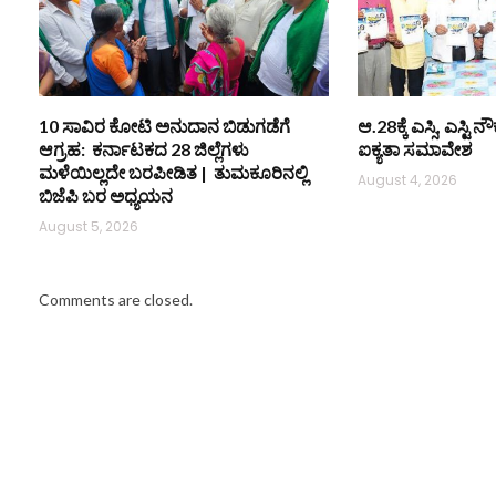
10 ಸಾವಿರ ಕೋಟಿ ಅನುದಾನ ಬಿಡುಗಡೆಗೆ
ಆ.28ಕ್ಕೆ ಎಸ್ಸಿ, ಎಸ್ಟ
ಆಗ್ರಹ: ಕರ್ನಾಟಕದ 28 ಜಿಲ್ಲೆಗಳು
ಐಕ್ಯತಾ ಸಮಾವೇಶ
ಮಳೆಯಿಲ್ಲದೇ ಬರಪೀಡಿತ | ತುಮಕೂರಿನಲ್ಲಿ
August 4, 2026
ಬಿಜೆಪಿ ಬರ ಅಧ್ಯಯನ
August 5, 2026
Comments are closed.