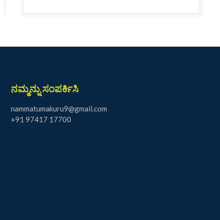
ನಮ್ಮನ್ನು ಸಂಪರ್ಕಿಸಿ
nammatumakuru9@gmail.com
+91 97417 17700