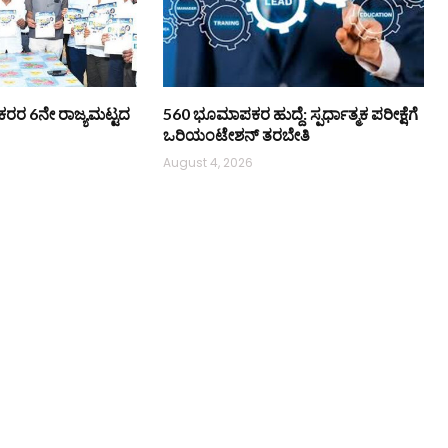
ಿ ನೌಕರರ 6ನೇ ರಾಜ್ಯಮಟ್ಟದ
560 ಭೂಮಾಪಕರ ಹುದ್ದೆ: ಸ್ಪರ್ಧಾತ್ಮಕ ಪರೀಕ್ಷೆಗೆ
ಒರಿಯಂಟೇಶನ್ ತರಬೇತಿ
August 4, 2026