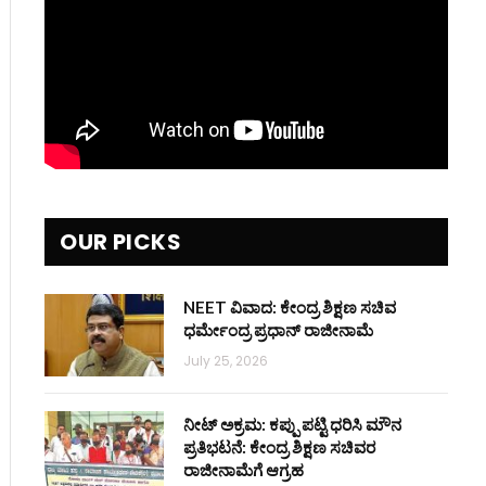
OUR PICKS
NEET ವಿವಾದ: ಕೇಂದ್ರ ಶಿಕ್ಷಣ ಸಚಿವ
ಧರ್ಮೇಂದ್ರ ಪ್ರಧಾನ್ ರಾಜೀನಾಮೆ
July 25, 2026
ನೀಟ್ ಅಕ್ರಮ: ಕಪ್ಪು ಪಟ್ಟಿ ಧರಿಸಿ ಮೌನ
ಪ್ರತಿಭಟನೆ: ಕೇಂದ್ರ ಶಿಕ್ಷಣ ಸಚಿವರ
ರಾಜೀನಾಮೆಗೆ ಆಗ್ರಹ