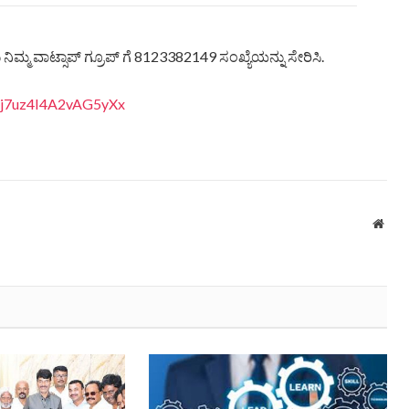
ಿಮ್ಮ ವಾಟ್ಸಾಪ್ ಗ್ರೂಪ್ ಗೆ 8123382149 ಸಂಖ್ಯೆಯನ್ನು ಸೇರಿಸಿ.
anj7uz4I4A2vAG5yXx
Webs