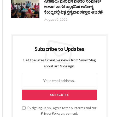
ಎದೆಹಾಲು ಮಗುವಿನ ಮೊದಲ ಸಂಪೂರ್ಣ
ಆಹಾರ: ಸಾಗರೆ ಪ್ರಾಥಮಿಕ ಆರೋಗ್ಯ
ಕೇಂದ್ರದಲ್ಲಿ ವಿಶ್ವ ಸ್ತನ್ಯಪಾನ ಸಪ್ತಾಹ ಆಚರಣೆ
August 6, 2026
Subscribe to Updates
Get the latest creative news from SmartMag
about art & design.
By signing up, you agree to the our terms and our
Privacy Policy
agreement.