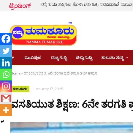
ಟ್ರೆಂಡಿಂಗ್
ಮುಖಪುಟ
ರಾಜ್ಯ ಸುದ್ದಿ
ಜಿಲ್ಲಾ ಸುದ್ದಿ
ತಾಲೂಕು ಸುದ್ದಿ
Home
»
ವಸತಿಯುತ ಶಿಕ್ಷಣ: 6ನೇ ತರಗತಿ ಪ್ರವೇಶಕ್ಕಾಗಿ ಅರ್ಜಿ ಆಹ್ವಾನ
January 17, 2025
ತುಮಕೂರು
ವಸತಿಯುತ ಶಿಕ್ಷಣ: 6ನೇ ತರಗತಿ ಪ್ರ