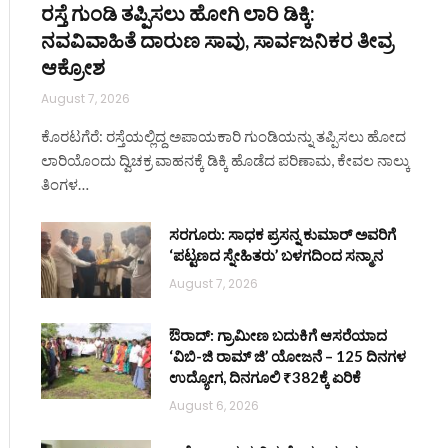
ರಸ್ತೆ ಗುಂಡಿ ತಪ್ಪಿಸಲು ಹೋಗಿ ಲಾರಿ ಡಿಕ್ಕಿ:
ನವವಿವಾಹಿತೆ ದಾರುಣ ಸಾವು, ಸಾರ್ವಜನಿಕರ ತೀವ್ರ
ಆಕ್ರೋಶ
August 7, 2026
ಕೊರಟಗೆರೆ: ರಸ್ತೆಯಲ್ಲಿದ್ದ ಅಪಾಯಕಾರಿ ಗುಂಡಿಯನ್ನು ತಪ್ಪಿಸಲು ಹೋದ
ಲಾರಿಯೊಂದು ದ್ವಿಚಕ್ರ ವಾಹನಕ್ಕೆ ಡಿಕ್ಕಿ ಹೊಡೆದ ಪರಿಣಾಮ, ಕೇವಲ ನಾಲ್ಕು
ತಿಂಗಳ…
ಸರಗೂರು: ಸಾಧಕ ಪ್ರಸನ್ನ ಕುಮಾರ್ ಅವರಿಗೆ
‘ಪಟ್ಟಣದ ಸ್ನೇಹಿತರು’ ಬಳಗದಿಂದ ಸನ್ಮಾನ
August 7, 2026
ಔರಾದ್: ಗ್ರಾಮೀಣ ಬದುಕಿಗೆ ಆಸರೆಯಾದ
‘ವಿಬಿ-ಜಿ ರಾಮ್ ಜಿ’ ಯೋಜನೆ – 125 ದಿನಗಳ
ಉದ್ಯೋಗ, ದಿನಗೂಲಿ ₹382ಕ್ಕೆ ಏರಿಕೆ
August 6, 2026