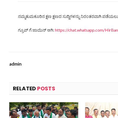
ನಮ್ಮತುಮಕೂರಿನ ಕ್ಷಣ ಕ್ಷಣದ ಸುದ್ದಿಗಳನ್ನು ನಿರಂತರವಾಗಿ ಪಡೆಯಲು ನ
ಗ್ರೂಪ್ ಗೆ ಜಾಯಿನ್ ಆಗಿ:
https://chat.whatsapp.com/HirB
admin
RELATED
POSTS