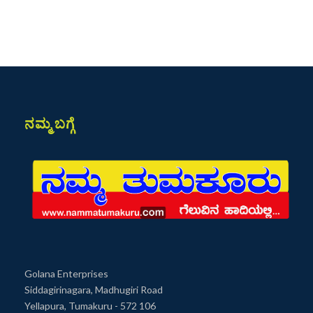
ನಮ್ಮ ಬಗ್ಗೆ
Golana Enterprises
Siddagirinagara, Madhugiri Road
Yellapura, Tumakuru - 572 106