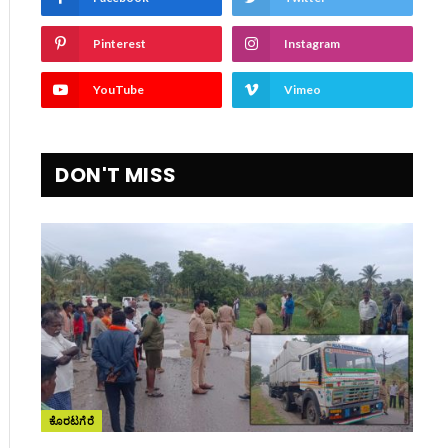
Pinterest
Instagram
YouTube
Vimeo
DON'T MISS
ite
ಕೊರಟಗೆರೆ