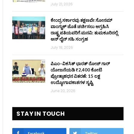
July 21, 2026
ಕೇಂದ್ರ ಸರ್ಕಾರವು ತಕ್ಷಣವೇ ಸೋನಮ್
ವಾಂಗ್ಚುಕ್ ಜೊತೆ ಚರ್ಚಿಸಲು ಆಗ್ರಹಿಸಿ
ರಾಷ್ಟ್ರಪತಿಯವರಿಗೆ ಮನವಿ: ತುಮಕೂರಿನಲ್ಲಿ
ಆನ್‌ ಲೈನ್ ಸಹಿ ಸಂಗ್ರಹ
July 18, 2026
ಪಿಎಂ–ವಿಕಸಿತ್ ಭಾರತ್ ರೋಜ್‌ ಗಾರ್
ಯೋಜನೆಯಡಿ ₹2,400 ಕೋಟಿ
ಪ್ರೋತ್ಸಾಹಧನ ವಿತರಣೆ: 15 ಲಕ್ಷ
ಉದ್ಯೋಗಾವಕಾಶಗಳ ಸೃಷ್ಟಿ
June 20, 2026
STAY IN TOUCH
Facebook
Twitter