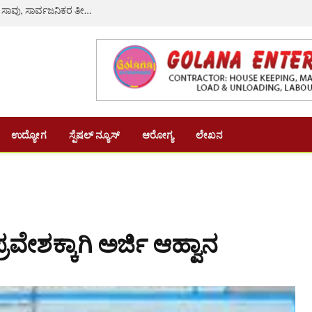
ರಸ್ತೆ ಗುಂಡಿ ತಪ್ಪಿಸಲು ಹೋಗಿ ಲಾರಿ ಡಿಕ್ಕಿ: ನವವಿವಾಹಿತೆ ದಾರುಣ ಸಾವು, ಸಾರ್ವಜನಿಕರ ತೀವ್ರ ಆಕ್ರೋಶ
ಉದ್ಯೋಗ
ಸ್ಪೆಷಲ್ ನ್ಯೂಸ್
ಆರೋಗ್ಯ
ಲೇಖನ
ವೇಶಕ್ಕಾಗಿ ಅರ್ಜಿ ಆಹ್ವಾನ