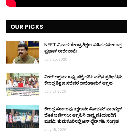
OUR PICKS
NEET ವಿವಾದ: ಕೇಂದ್ರ ಶಿಕ್ಷಣ ಸಚಿವ ಧರ್ಮೇಂದ್ರ
ಪ್ರಧಾನ್ ರಾಜೀನಾಮೆ
July 25, 2026
ನೀಟ್ ಅಕ್ರಮ: ಕಪ್ಪು ಪಟ್ಟಿ ಧರಿಸಿ ಮೌನ ಪ್ರತಿಭಟನೆ:
ಕೇಂದ್ರ ಶಿಕ್ಷಣ ಸಚಿವರ ರಾಜೀನಾಮೆಗೆ ಆಗ್ರಹ
July 21, 2026
ಕೇಂದ್ರ ಸರ್ಕಾರವು ತಕ್ಷಣವೇ ಸೋನಮ್ ವಾಂಗ್ಚುಕ್
ಜೊತೆ ಚರ್ಚಿಸಲು ಆಗ್ರಹಿಸಿ ರಾಷ್ಟ್ರಪತಿಯವರಿಗೆ
ಮನವಿ: ತುಮಕೂರಿನಲ್ಲಿ ಆನ್‌ ಲೈನ್ ಸಹಿ ಸಂಗ್ರಹ
July 18, 2026