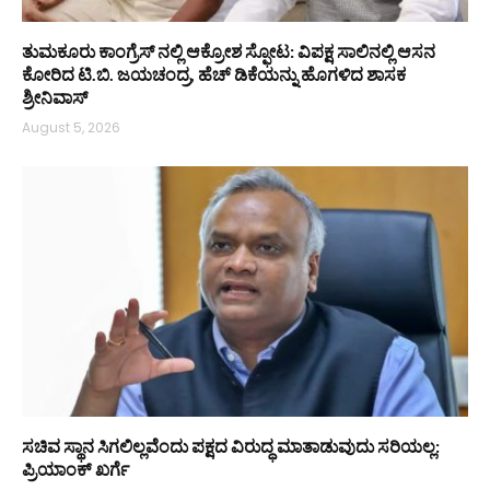
ತುಮಕೂರು ಕಾಂಗ್ರೆಸ್ ನಲ್ಲಿ ಆಕ್ರೋಶ ಸ್ಫೋಟ: ವಿಪಕ್ಷ ಸಾಲಿನಲ್ಲಿ ಆಸನ
ಕೋರಿದ ಟಿ.ಬಿ. ಜಯಚಂದ್ರ, ಹೆಚ್ ಡಿಕೆಯನ್ನು ಹೊಗಳಿದ ಶಾಸಕ
ಶ್ರೀನಿವಾಸ್
August 5, 2026
ಸಚಿವ ಸ್ಥಾನ ಸಿಗಲಿಲ್ಲವೆಂದು ಪಕ್ಷದ ವಿರುದ್ಧ ಮಾತಾಡುವುದು ಸರಿಯಲ್ಲ:
ಪ್ರಿಯಾಂಕ್ ಖರ್ಗೆ