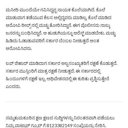
ಮಸೀದಿ ಮುಂದೆಯೇ ಗವಿಸಿದ್ದಪ್ಪ ನಾಯಕ ಕೊಲೆಯಾಗಿದೆ. ಕೊಲೆ
ಮಾಡುವಾಗ ತಡೆಯುವ ಕೆಲಸ ಅಲ್ಲಿದ್ದವರು ಮಾಡಿಲ್ಲ. ಕೊಲೆ ಮಾಡಿದ
ಆರೋಪಿ ರೀಲ್ಸ್‌ ನಲ್ಲಿ ಮಚ್ಚು ತೋರಿಸಿದ್ದಾನೆ. ಈಗ ಪೊಲೀಸರು ನಾಲ್ಕು
ಜನರನ್ನು ಬಂಧಿಸಿದ್ದಾರೆ. ಆ ಹುಡುಗಿಯನ್ನೂ ಅರೆಸ್ಟ್‌ ಮಾಡಬೇಕು. ಮಚ್ಚು
ಹಿಡಿದು ಓಡಾಡುವವರಿಗೆ ಸರ್ಕಾರ ಬೆಂಬಲ ನೀಡುತ್ತದೆ ಅಂತ
ಆರೋಪಿಸಿದರು.
ಲವ್ ಜಿಹಾದ್ ಮಾಡಿದಾಗ ಸರ್ಕಾರ ಅಲ್ಪಸಂಖ್ಯಾತರಿಗೆ ರಕ್ಷಣೆ ಕೊಡುತ್ತದೆ.
ಸರ್ಕಾರ ಮುಸ್ಲಿಂರಿಗೆ ಮಾತ್ರ ರಕ್ಷಣೆ ನೀಡುತ್ತದೆ. ಈ ಸರ್ಕಾರದಲ್ಲಿ
ಹಿಂದೂಗಳಿಗೆ ರಕ್ಷಣೆ ಇಲ್ಲ. ಅಧಿವೇಶನದಲ್ಲಿ ಈ ಕುರಿತು ಪ್ರಶ್ನಿಸುತ್ತೇನೆ
ಎಂದರು.
ನಮ್ಮತುಮಕೂರಿನ ಕ್ಷಣ ಕ್ಷಣದ ಸುದ್ದಿಗಳನ್ನು ನಿರಂತರವಾಗಿ ಪಡೆಯಲು
ನಿಮ್ಮ ವಾಟ್ಸಾಪ್ ಗ್ರೂಪ್ ಗೆ 8123382149 ಸಂಖ್ಯೆಯನ್ನು ಸೇರಿಸಿ.