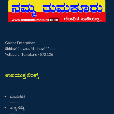
Golana Enterprises
Siddagirinagara, Madhugiri Road
Yellapura, Tumakuru - 572 106
ಉಪಯುಕ್ತ ಲಿಂಕ್ಸ್
ಮುಖಪುಟ
ರಾಜ್ಯ ಸುದ್ದಿ