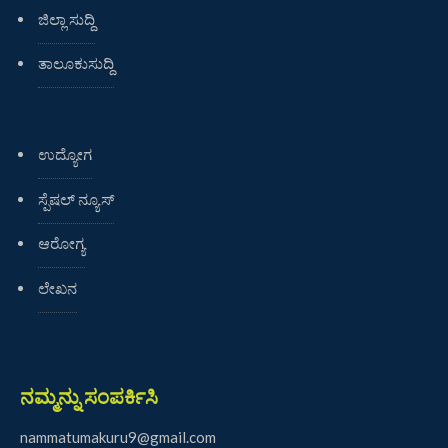
ಜಿಲ್ಲಾ ಸುದ್ದಿ
ತಾಲೂಕುಸುದ್ದಿ
ಉದ್ಯೋಗ
ಸ್ಪೆಷಲ್ ನ್ಯೂಸ್
ಆರೋಗ್ಯ
ಲೇಖನ
ನಮ್ಮನ್ನು ಸಂಪರ್ಕಿಸಿ
nammatumakuru9@gmail.com