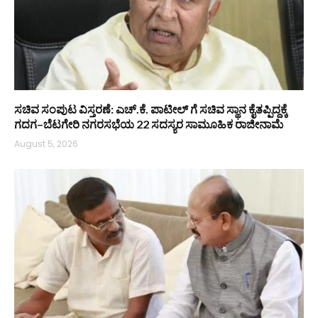
ಸಚಿವ ಸಂಪುಟ ವಿಸ್ತರಣೆ: ಎಚ್.ಕೆ. ಪಾಟೀಲ್ ಗೆ ಸಚಿವ ಸ್ಥಾನ ಕೈತಪ್ಪಿದ್ದಕ್ಕೆ
ಗದಗ–ಬೆಟಗೇರಿ ನಗರಸಭೆಯ 22 ಸದಸ್ಯರ ಸಾಮೂಹಿಕ ರಾಜೀನಾಮೆ
August 5, 2026