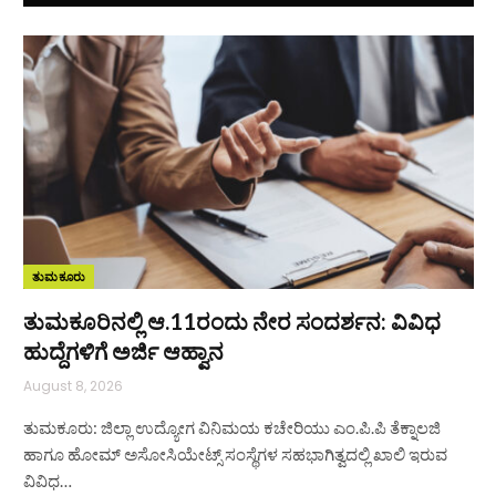
ತುಮಕೂರು
ತುಮಕೂರಿನಲ್ಲಿ ಆ.11ರಂದು ನೇರ ಸಂದರ್ಶನ: ವಿವಿಧ
ಹುದ್ದೆಗಳಿಗೆ ಅರ್ಜಿ ಆಹ್ವಾನ
August 8, 2026
ತುಮಕೂರು: ಜಿಲ್ಲಾ ಉದ್ಯೋಗ ವಿನಿಮಯ ಕಚೇರಿಯು ಎಂ.ಪಿ.ಪಿ ತೆಕ್ನಾಲಜಿ
ಹಾಗೂ ಹೋಮ್ ಅಸೋಸಿಯೇಟ್ಸ್ ಸಂಸ್ಥೆಗಳ ಸಹಭಾಗಿತ್ವದಲ್ಲಿ ಖಾಲಿ ಇರುವ
ವಿವಿಧ…