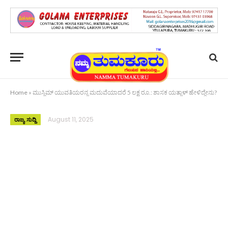
Home
»
ಮುಸ್ಲಿಮ್ ಯುವತಿಯರನ್ನ ಮದುವೆಯಾದರೆ 5 ಲಕ್ಷ ರೂ.: ಶಾಸಕ ಯತ್ನಾಳ್‌ ಹೇಳಿದ್ದೇನು?
August 11, 2025
ರಾಜ್ಯ ಸುದ್ದಿ