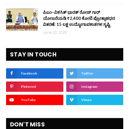
ಪಿಎಂ–ವಿಕಸಿತ್ ಭಾರತ್ ರೋಜ್‌ ಗಾರ್
ಯೋಜನೆಯಡಿ ₹2,400 ಕೋಟಿ ಪ್ರೋತ್ಸಾಹಧನ
ವಿತರಣೆ: 15 ಲಕ್ಷ ಉದ್ಯೋಗಾವಕಾಶಗಳ ಸೃಷ್ಟಿ
June 20, 2026
STAY IN TOUCH
Facebook
Twitter
Pinterest
Instagram
YouTube
Vimeo
DON'T MISS