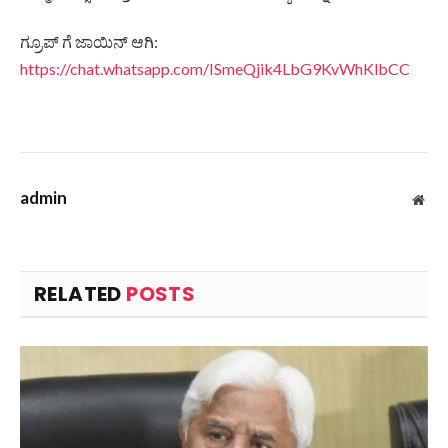
ಗ್ರೂಪ್ ಗೆ ಜಾಯಿನ್ ಆಗಿ:
https://chat.whatsapp.com/ISmeQjik4LbG9KvWhKlbCC
admin
Web
RELATED
POSTS