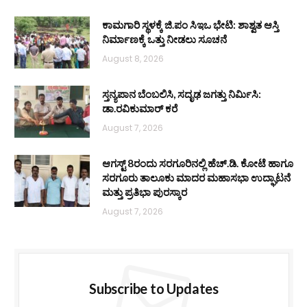
ಕಾಮಗಾರಿ ಸ್ಥಳಕ್ಕೆ ಜಿ.ಪಂ ಸಿಇಒ ಭೇಟಿ: ಶಾಶ್ವತ ಆಸ್ತಿ
ನಿರ್ಮಾಣಕ್ಕೆ ಒತ್ತು ನೀಡಲು ಸೂಚನೆ
August 8, 2026
ಸ್ತನ್ಯಪಾನ ಬೆಂಬಲಿಸಿ, ಸದೃಢ ಜಗತ್ತು ನಿರ್ಮಿಸಿ:
ಡಾ.ರವಿಕುಮಾರ್ ಕರೆ
August 7, 2026
ಆಗಸ್ಟ್ 8ರಂದು ಸರಗೂರಿನಲ್ಲಿ ಹೆಚ್.ಡಿ. ಕೋಟೆ ಹಾಗೂ
ಸರಗೂರು ತಾಲೂಕು ಮಾದರ ಮಹಾಸಭಾ ಉದ್ಘಾಟನೆ
ಮತ್ತು ಪ್ರತಿಭಾ ಪುರಸ್ಕಾರ
August 7, 2026
Subscribe to Updates