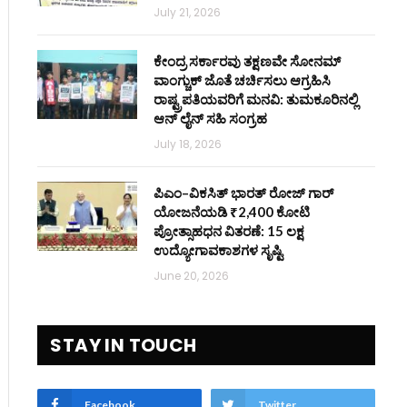
July 21, 2026
ಕೇಂದ್ರ ಸರ್ಕಾರವು ತಕ್ಷಣವೇ ಸೋನಮ್
ವಾಂಗ್ಚುಕ್ ಜೊತೆ ಚರ್ಚಿಸಲು ಆಗ್ರಹಿಸಿ
ರಾಷ್ಟ್ರಪತಿಯವರಿಗೆ ಮನವಿ: ತುಮಕೂರಿನಲ್ಲಿ
ಆನ್‌ ಲೈನ್ ಸಹಿ ಸಂಗ್ರಹ
July 18, 2026
ಪಿಎಂ–ವಿಕಸಿತ್ ಭಾರತ್ ರೋಜ್‌ ಗಾರ್
ಯೋಜನೆಯಡಿ ₹2,400 ಕೋಟಿ
ಪ್ರೋತ್ಸಾಹಧನ ವಿತರಣೆ: 15 ಲಕ್ಷ
ಉದ್ಯೋಗಾವಕಾಶಗಳ ಸೃಷ್ಟಿ
June 20, 2026
STAY IN TOUCH
Facebook
Twitter