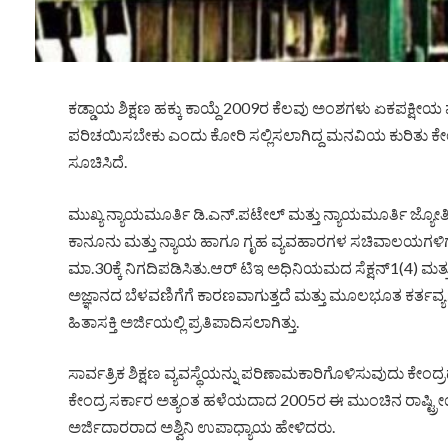
ಕಡ್ಡಾಯ ಶಿಕ್ಷಣ ಹಕ್ಕು ಕಾಯ್ದೆ 2009ರ ಕೆಲವು ಅಂಶಗಳು ಏಕಪಕ್ಷೀಯ ಮ
ಪರಿಚಯಿಸಬೇಕು ಎಂದು ಕೋರಿ ಸಲ್ಲಿಸಲಾಗಿದ್ದ ಮನವಿಯ ಕುರಿತು ಕೇ
ಸೂಚಿಸಿದೆ.
ಮುಖ್ಯ ನ್ಯಾಯಮೂರ್ತಿ ಡಿ.ಎನ್.ಪಟೇಲ್ ಮತ್ತು ನ್ಯಾಯಮೂರ್ತಿ ಜ್ಯೋತ
ಕಾನೂನು ಮತ್ತು ನ್ಯಾಯ ಹಾಗೂ ಗೃಹ ವ್ಯವಹಾರಗಳ ಸಚಿವಾಲಯಗಳಿಗೆ 
ಮಾ.30ಕ್ಕೆ ನಿಗದಿಪಡಿಸಿತು.ಆರ್‌ ಟಿಇ ಅಧಿನಿಯಮದ ಸೆಕ್ಷನ್1(4) ಮತ
ಅಜ್ಞಾನದ ಬೆಳವಣಿಗೆಗೆ ಕಾರಣವಾಗುತ್ತದೆ ಮತ್ತು ಮೂಲಭೂತ ಕರ್ತವ್
ಹಿತಾಸಕ್ತಿ ಅರ್ಜಿಯಲ್ಲಿ ಪ್ರತಿಪಾದಿಸಲಾಗಿತ್ತು.
ಸಾರ್ವತ್ರಿಕ ಶಿಕ್ಷಣ ವ್ಯವಸ್ಥೆಯನ್ನು ಪರಿಣಾಮಕಾರಿಗೊಳಿಸುವುದು ಕ
ಕೇಂದ್ರ ಸರ್ಕಾರ ಅತ್ಯಂತ ಹಳೆಯದಾದ 2005ರ ಈ ಮುಂಚಿನ ರಾಷ್ಟ್ರೀಯ
ಅರ್ಜಿದಾರರಾದ ಅಶ್ವಿನಿ ಉಪಾಧ್ಯಾಯ ಹೇಳಿದರು.