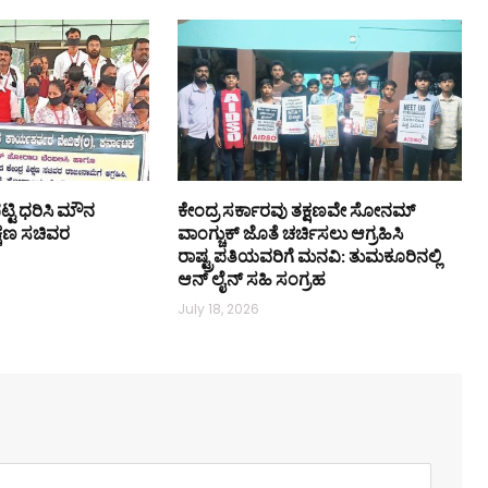
ಟ್ಟಿ ಧರಿಸಿ ಮೌನ
ಕೇಂದ್ರ ಸರ್ಕಾರವು ತಕ್ಷಣವೇ ಸೋನಮ್
ಿಕ್ಷಣ ಸಚಿವರ
ವಾಂಗ್ಚುಕ್ ಜೊತೆ ಚರ್ಚಿಸಲು ಆಗ್ರಹಿಸಿ
ರಾಷ್ಟ್ರಪತಿಯವರಿಗೆ ಮನವಿ: ತುಮಕೂರಿನಲ್ಲಿ
ಆನ್‌ ಲೈನ್ ಸಹಿ ಸಂಗ್ರಹ
July 18, 2026