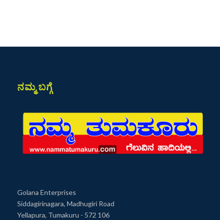
ನಮ್ಮ ಬಗ್ಗೆ
Golana Enterprises
Siddagirinagara, Madhugiri Road
Yellapura, Tumakuru - 572 106