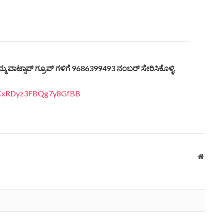
್ಮ ವಾಟ್ಸಾಪ್ ಗ್ರೂಪ್ ಗಳಿಗೆ 9686399493 ನಂಬರ್ ಸೇರಿಸಿಕೊಳ್ಳಿ.
3qCxRDyz3FBQg7y8GfBB
Webs