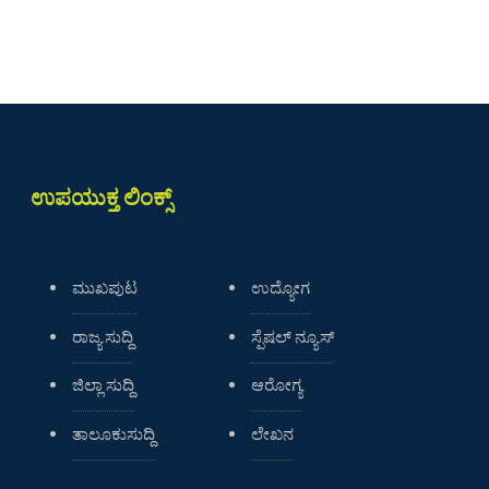
ಉಪಯುಕ್ತ ಲಿಂಕ್ಸ್
ಮುಖಪುಟ
ಉದ್ಯೋಗ
ರಾಜ್ಯ ಸುದ್ದಿ
ಸ್ಪೆಷಲ್ ನ್ಯೂಸ್
ಜಿಲ್ಲಾ ಸುದ್ದಿ
ಆರೋಗ್ಯ
ತಾಲೂಕುಸುದ್ದಿ
ಲೇಖನ