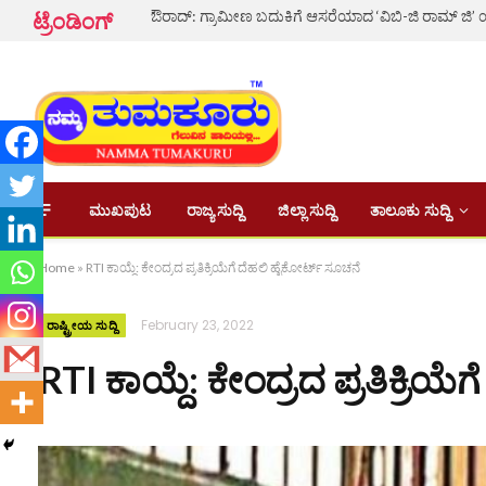
ಟ್ರೆಂಡಿಂಗ್
ಮುಖಪುಟ
ರಾಜ್ಯ ಸುದ್ದಿ
ಜಿಲ್ಲಾ ಸುದ್ದಿ
ತಾಲೂಕು ಸುದ್ದಿ
Home
»
RTI ಕಾಯ್ದೆ: ಕೇಂದ್ರದ ಪ್ರತಿಕ್ರಿಯೆಗೆ ದೆಹಲಿ ಹೈಕೋರ್ಟ್ ಸೂಚನೆ
February 23, 2022
ರಾಷ್ಟ್ರೀಯ ಸುದ್ದಿ
RTI ಕಾಯ್ದೆ: ಕೇಂದ್ರದ ಪ್ರತಿಕ್ರಿ