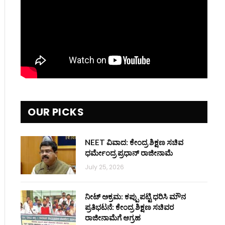
OUR PICKS
NEET ವಿವಾದ: ಕೇಂದ್ರ ಶಿಕ್ಷಣ ಸಚಿವ
ಧರ್ಮೇಂದ್ರ ಪ್ರಧಾನ್ ರಾಜೀನಾಮೆ
July 25, 2026
ನೀಟ್ ಅಕ್ರಮ: ಕಪ್ಪು ಪಟ್ಟಿ ಧರಿಸಿ ಮೌನ
ಪ್ರತಿಭಟನೆ: ಕೇಂದ್ರ ಶಿಕ್ಷಣ ಸಚಿವರ
ರಾಜೀನಾಮೆಗೆ ಆಗ್ರಹ