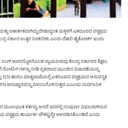
ತ್ತು ಅತಾರ್ಕಿಕವಾಗಿದ್ದು ದೇಶಾದ್ಯಂತ ಮಕ್ಕಳಿಗೆ ಏಕರೂಪದ ಪಠ್ಯಕ್ರಮ
ಂದ್ರ ಸರ್ಕಾರ ಉತ್ತರ ನೀಡಬೇಕು ಎಂದು ದೆಹಲಿ ಹೈಕೋರ್ಟ್ ಇಂದು
ಿ ಸಿಂಗ್ ಅವರನ್ನೊಳಗೊಂಡ ನ್ಯಾಯಪೀಠವು ಕೇಂದ್ರ ಸರ್ಕಾರದ ಶಿಕ್ಷಣ,
ನೋಟಿಸ್‍ ಗಳನ್ನು ನೀಡಿ ಪ್ರಕರಣದ ಮುಂದಿನ ವಿಚಾರಣೆಯನ್ನು
್ತು 1(5) ಹಾಗೂ ಮಾತೃಭಾಷೆಯಲ್ಲಿ ಏಕರೂಪದ ಪಠ್ಯಕ್ರಮದ ಅನುಪಸ್ಥಿತಿ
ಯಗ¼ ಅನುಷ್ಠಾನವನ್ನು ವಿಳಂಬಗೊಳಿಸುತ್ತದ ಎಎಂದು ಸಾರ್ವಜನಿಕ
ೇಂದ್ರದ ಮೂಲಭೂತ ಕರ್ತವ್ಯ. ಆದರೆ ಇದರಲ್ಲಿ ಸಂಪುರ್ಣ ವಿಫಲವಾಗಿರುವ
 ಪಠ್ಯಕ್ರಮ ಕಾರ್ಯರ್ಕ ಚೌಕಟ್ಟನ್ನೇ ಅಳವಡಿಸಿಕೊಂಡಿದೆ ಎಂದು