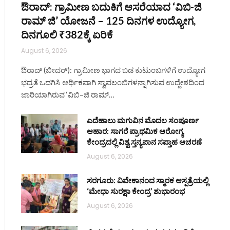
ಔರಾದ್: ಗ್ರಾಮೀಣ ಬದುಕಿಗೆ ಆಸರೆಯಾದ ‘ವಿಬಿ-ಜಿ
ರಾಮ್ ಜಿ’ ಯೋಜನೆ – 125 ದಿನಗಳ ಉದ್ಯೋಗ,
ದಿನಗೂಲಿ ₹382ಕ್ಕೆ ಏರಿಕೆ
August 6, 2026
ಔರಾದ್ (ಬೀದರ್): ಗ್ರಾಮೀಣ ಭಾಗದ ಬಡ ಕುಟುಂಬಗಳಿಗೆ ಉದ್ಯೋಗ
ಭದ್ರತೆ ಒದಗಿಸಿ ಆರ್ಥಿಕವಾಗಿ ಸ್ವಾವಲಂಬಿಗಳನ್ನಾಗಿಸುವ ಉದ್ದೇಶದಿಂದ
ಜಾರಿಯಾಗಿರುವ ‘ವಿಬಿ–ಜಿ ರಾಮ್…
ಎದೆಹಾಲು ಮಗುವಿನ ಮೊದಲ ಸಂಪೂರ್ಣ
ಆಹಾರ: ಸಾಗರೆ ಪ್ರಾಥಮಿಕ ಆರೋಗ್ಯ
ಕೇಂದ್ರದಲ್ಲಿ ವಿಶ್ವ ಸ್ತನ್ಯಪಾನ ಸಪ್ತಾಹ ಆಚರಣೆ
August 6, 2026
ಸರಗೂರು: ವಿವೇಕಾನಂದ ಸ್ಮಾರಕ ಆಸ್ಪತ್ರೆಯಲ್ಲಿ
‘ಮೇಧಾ ಸುರಕ್ಷಾ ಕೇಂದ್ರ’ ಶುಭಾರಂಭ
August 6, 2026