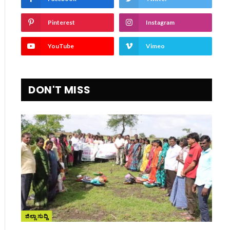
Pinterest
Instagram
YouTube
Vimeo
DON'T MISS
ite
ಜಿಲ್ಲಾ ಸುದ್ದಿ