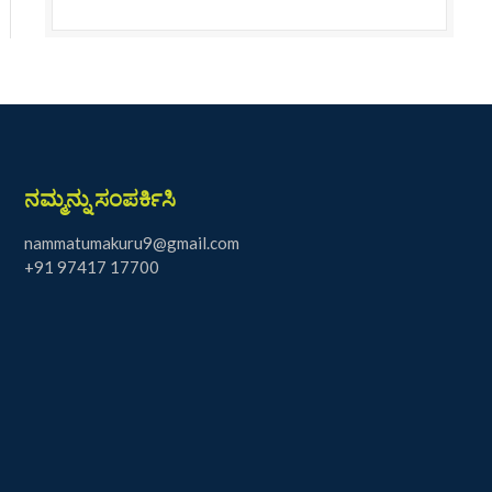
ನಮ್ಮನ್ನು ಸಂಪರ್ಕಿಸಿ
nammatumakuru9@gmail.com
+91 97417 17700