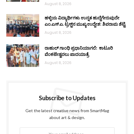
August 8, 2026
ಹಳ್ಳಿಯ ವಿದ್ಯಾರ್ಥಿಗಳು ಉನ್ನತ ಹುದ್ದೆಗೇರುವುದೇ
ಎಂ.ಎಸ್.ಎ. ಟ್ರಸ್ಟ್‌ನ ಮುಖ್ಯ ಉದ್ದೇಶ: ಶಿವರಾಮ ಶೆಟ್ಟಿ
August 8, 2026
ರಾಹುಲ್ ಗಾಂಧಿ ಪ್ರಧಾನಿಯಾಗಲಿ: ಕಾಟೂರಿ
ವೆಂಕಟೇಶ್ವರಲು ಪಾದಯಾತ್ರೆ
August 8, 2026
Subscribe to Updates
Get the latest creative news from SmartMag
about art & design.