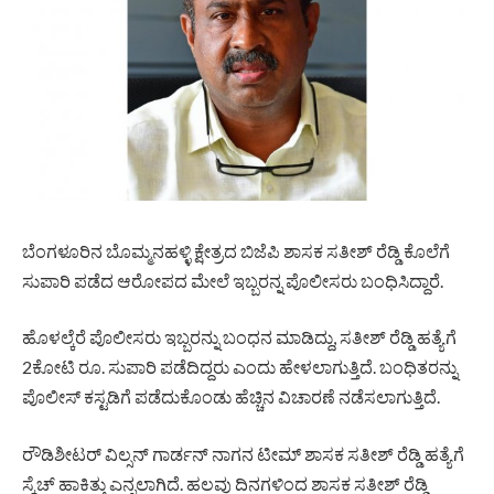
ಬೆಂಗಳೂರಿನ ಬೊಮ್ಮನಹಳ್ಳಿ ಕ್ಷೇತ್ರದ ಬಿಜೆಪಿ ಶಾಸಕ ಸತೀಶ್ ರೆಡ್ಡಿ ಕೊಲೆಗೆ
ಸುಪಾರಿ ಪಡೆದ ಆರೋಪದ ಮೇಲೆ ಇಬ್ಬರನ್ನ ಪೊಲೀಸರು ಬಂಧಿಸಿದ್ದಾರೆ.
ಹೊಳಲ್ಕೆರೆ ಪೊಲೀಸರು ಇಬ್ಬರನ್ನು ಬಂಧನ ಮಾಡಿದ್ದು, ಸತೀಶ್ ರೆಡ್ಡಿ ಹತ್ಯೆಗೆ
2ಕೋಟಿ ರೂ. ಸುಪಾರಿ ಪಡೆದಿದ್ದರು ಎಂದು ಹೇಳಲಾಗುತ್ತಿದೆ. ಬಂಧಿತರನ್ನು
ಪೊಲೀಸ್ ಕಸ್ಟಡಿಗೆ ಪಡೆದುಕೊಂಡು ಹೆಚ್ಚಿನ ವಿಚಾರಣೆ ನಡೆಸಲಾಗುತ್ತಿದೆ.
ರೌಡಿಶೀಟರ್ ವಿಲ್ಸನ್ ಗಾರ್ಡನ್ ನಾಗನ ಟೀಮ್ ಶಾಸಕ ಸತೀಶ್ ರೆಡ್ಡಿ ಹತ್ಯೆಗೆ
ಸ್ಕೆಚ್ ಹಾಕಿತ್ತು ಎನ್ನಲಾಗಿದೆ. ಹಲವು ದಿನಗಳಿಂದ ಶಾಸಕ ಸತೀಶ್ ರೆಡ್ಡಿ