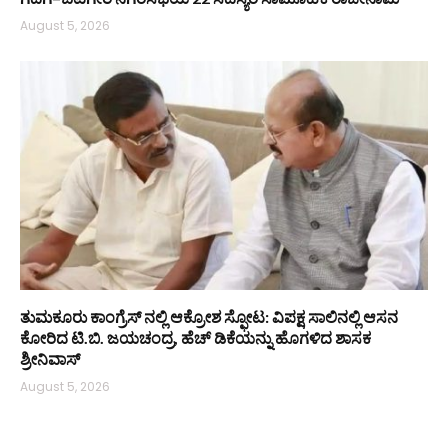
August 5, 2026
ತುಮಕೂರು ಕಾಂಗ್ರೆಸ್ ನಲ್ಲಿ ಆಕ್ರೋಶ ಸ್ಫೋಟ: ವಿಪಕ್ಷ ಸಾಲಿನಲ್ಲಿ ಆಸನ
ಕೋರಿದ ಟಿ.ಬಿ. ಜಯಚಂದ್ರ, ಹೆಚ್ ಡಿಕೆಯನ್ನು ಹೊಗಳಿದ ಶಾಸಕ
ಶ್ರೀನಿವಾಸ್
August 5, 2026