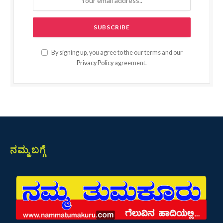
By signing up, you agree to the our terms and our
Privacy Policy
agreement.
ನಮ್ಮ ಬಗ್ಗೆ