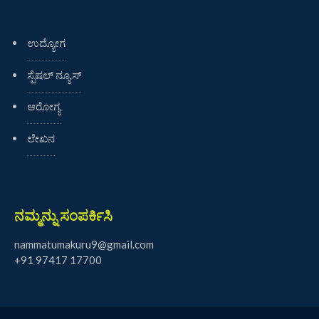
ಉದ್ಯೋಗ
ಸ್ಪೆಷಲ್ ನ್ಯೂಸ್
ಆರೋಗ್ಯ
ಲೇಖನ
ನಮ್ಮನ್ನು ಸಂಪರ್ಕಿಸಿ
nammatumakuru9@gmail.com
+91 97417 17700