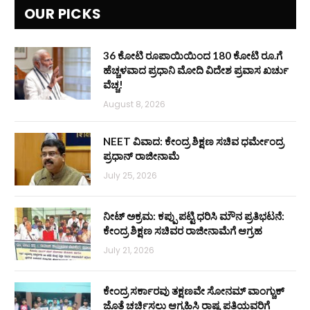
OUR PICKS
36 ಕೋಟಿ ರೂಪಾಯಿಯಿಂದ 180 ಕೋಟಿ ರೂ.ಗೆ
ಹೆಚ್ಚಳವಾದ ಪ್ರಧಾನಿ ಮೋದಿ ವಿದೇಶ ಪ್ರವಾಸ ಖರ್ಚು
ವೆಚ್ಚ!
August 8, 2026
NEET ವಿವಾದ: ಕೇಂದ್ರ ಶಿಕ್ಷಣ ಸಚಿವ ಧರ್ಮೇಂದ್ರ
ಪ್ರಧಾನ್ ರಾಜೀನಾಮೆ
July 25, 2026
ನೀಟ್ ಅಕ್ರಮ: ಕಪ್ಪು ಪಟ್ಟಿ ಧರಿಸಿ ಮೌನ ಪ್ರತಿಭಟನೆ:
ಕೇಂದ್ರ ಶಿಕ್ಷಣ ಸಚಿವರ ರಾಜೀನಾಮೆಗೆ ಆಗ್ರಹ
July 21, 2026
ಕೇಂದ್ರ ಸರ್ಕಾರವು ತಕ್ಷಣವೇ ಸೋನಮ್ ವಾಂಗ್ಚುಕ್
ಜೊತೆ ಚರ್ಚಿಸಲು ಆಗ್ರಹಿಸಿ ರಾಷ್ಟ್ರಪತಿಯವರಿಗೆ