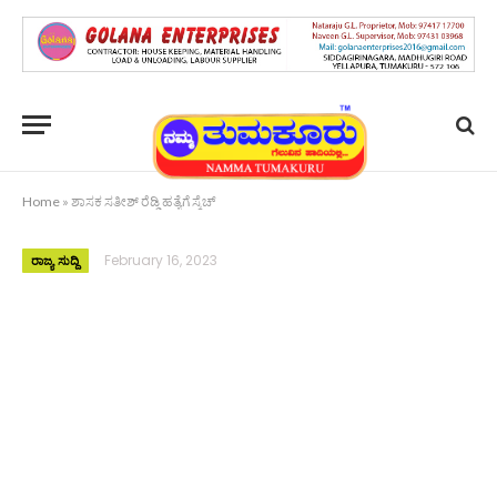
Home
»
ಶಾಸಕ ಸತೀಶ್ ರೆಡ್ಡಿ ಹತ್ಯೆಗೆ ಸ್ಕೆಚ್
February 16, 2023
ರಾಜ್ಯ ಸುದ್ದಿ