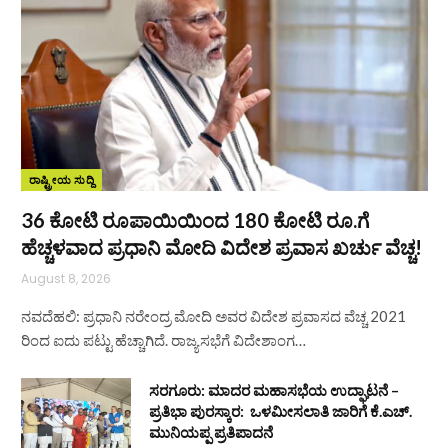
ರಾಷ್ಟ್ರೀಯ ಸುದ್ದಿ
36 ಕೋಟಿ ರೂಪಾಯಿಯಿಂದ 180 ಕೋಟಿ ರೂ.ಗೆ
ಹೆಚ್ಚಳವಾದ ಪ್ರಧಾನಿ ಮೋದಿ ವಿದೇಶ ಪ್ರವಾಸ ಖರ್ಚು ವೆಚ್ಚ!
August 8, 2026
ನವದೆಹಲಿ: ಪ್ರಧಾನಿ ನರೇಂದ್ರ ಮೋದಿ ಅವರ ವಿದೇಶ ಪ್ರವಾಸದ ವೆಚ್ಚ 2021
ರಿಂದ ಐದು ಪಟ್ಟು ಹೆಚ್ಚಾಗಿದೆ. ರಾಜ್ಯಸಭೆಗೆ ವಿದೇಶಾಂಗ…
ಸರಗೂರು: ಮಾದರ ಮಹಾಸಭೆಯ ಉದ್ಘಾಟನೆ –
ಪ್ರತಿಭಾ ಪುರಸ್ಕಾರ: ಒಳಮೀಸಲಾತಿ ಜಾರಿಗೆ ಕೆ.ಎಚ್.
ಮುನಿಯಪ್ಪ ಪ್ರತಿಪಾದನೆ