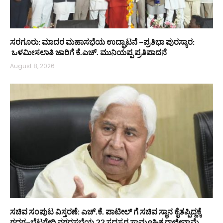
ಸರಗೂರು: ಮಾದರ ಮಹಾಸಭೆಯ ಉದ್ಘಾಟನೆ –ಪ್ರತಿಭಾ ಪುರಸ್ಕಾರ:
ಒಳಮೀಸಲಾತಿ ಜಾರಿಗೆ ಕೆ.ಎಚ್. ಮುನಿಯಪ್ಪ ಪ್ರತಿಪಾದನೆ
August 8, 2026
ಸಚಿವ ಸಂಪುಟ ವಿಸ್ತರಣೆ: ಎಚ್.ಕೆ. ಪಾಟೀಲ್ ಗೆ ಸಚಿವ ಸ್ಥಾನ ಕೈತಪ್ಪಿದ್ದಕ್ಕೆ
ಗದಗ–ಬೆಟಗೇರಿ ನಗರಸಭೆಯ 22 ಸದಸ್ಯರ ಸಾಮೂಹಿಕ ರಾಜೀನಾಮೆ