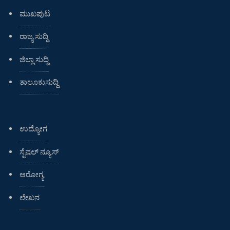
ಮುಖಪುಟ
ರಾಜ್ಯ ಸುದ್ದಿ
ಜಿಲ್ಲಾ ಸುದ್ದಿ
ತಾಲೂಕುಸುದ್ದಿ
ಉದ್ಯೋಗ
ಸ್ಪೆಷಲ್ ನ್ಯೂಸ್
ಆರೋಗ್ಯ
ಲೇಖನ