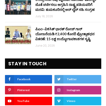
ಜೊತೆ ಚರ್ಚಿಸಲು ಆಗ್ರಹಿಸಿ ರಾಷ್ಟ್ರಪತಿಯವರಿಗೆ
ಮನವಿ: ತುಮಕೂರಿನಲ್ಲಿ ಆನ್‌ ಲೈನ್ ಸಹಿ ಸಂಗ್ರಹ
July 18, 2026
ಪಿಎಂ–ವಿಕಸಿತ್ ಭಾರತ್ ರೋಜ್‌ ಗಾರ್
ಯೋಜನೆಯಡಿ ₹2,400 ಕೋಟಿ ಪ್ರೋತ್ಸಾಹಧನ
ವಿತರಣೆ: 15 ಲಕ್ಷ ಉದ್ಯೋಗಾವಕಾಶಗಳ ಸೃಷ್ಟಿ
June 20, 2026
STAY IN TOUCH
Facebook
Twitter
Pinterest
Instagram
YouTube
Vimeo