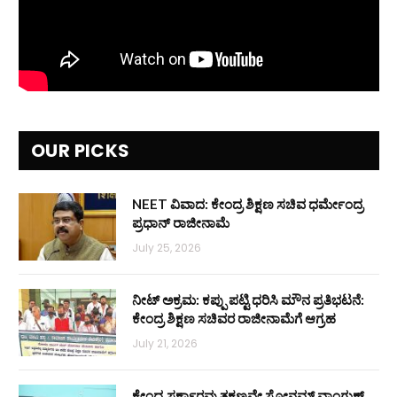
OUR PICKS
NEET ವಿವಾದ: ಕೇಂದ್ರ ಶಿಕ್ಷಣ ಸಚಿವ ಧರ್ಮೇಂದ್ರ
ಪ್ರಧಾನ್ ರಾಜೀನಾಮೆ
July 25, 2026
ನೀಟ್ ಅಕ್ರಮ: ಕಪ್ಪು ಪಟ್ಟಿ ಧರಿಸಿ ಮೌನ ಪ್ರತಿಭಟನೆ:
ಕೇಂದ್ರ ಶಿಕ್ಷಣ ಸಚಿವರ ರಾಜೀನಾಮೆಗೆ ಆಗ್ರಹ
July 21, 2026
ಕೇಂದ್ರ ಸರ್ಕಾರವು ತಕ್ಷಣವೇ ಸೋನಮ್ ವಾಂಗ್ಚುಕ್