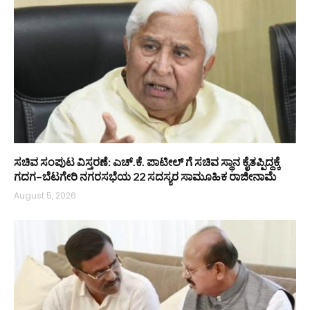
ಸಚಿವ ಸಂಪುಟ ವಿಸ್ತರಣೆ: ಎಚ್.ಕೆ. ಪಾಟೀಲ್ ಗೆ ಸಚಿವ ಸ್ಥಾನ ಕೈತಪ್ಪಿದ್ದಕ್ಕೆ
ಗದಗ–ಬೆಟಗೇರಿ ನಗರಸಭೆಯ 22 ಸದಸ್ಯರ ಸಾಮೂಹಿಕ ರಾಜೀನಾಮೆ
August 5, 2026