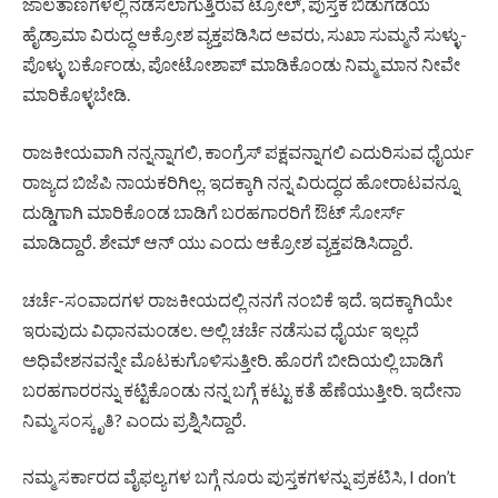
ಜಾಲತಾಣಗಳಲ್ಲಿ ನಡೆಸಲಾಗುತ್ತಿರುವ ಟ್ರೋಲ್, ಪುಸ್ತಕ ಬಿಡುಗಡೆಯ
ಹೈಡ್ರಾಮಾ ವಿರುದ್ಧ ಆಕ್ರೋಶ ವ್ಯಕ್ತಪಡಿಸಿದ ಅವರು, ಸುಖಾ ಸುಮ್ಮನೆ ಸುಳ್ಳು-
ಪೊಳ್ಳು ಬರ್ಕೊಂಡು, ಪೋಟೋಶಾಪ್ ಮಾಡಿಕೊಂಡು ನಿಮ್ಮ ಮಾನ ನೀವೇ
ಮಾರಿಕೊಳ್ಳಬೇಡಿ.
ರಾಜಕೀಯವಾಗಿ ನನ್ನನ್ನಾಗಲಿ, ಕಾಂಗ್ರೆಸ್ ಪಕ್ಷವನ್ನಾಗಲಿ ಎದುರಿಸುವ ಧೈರ್ಯ
ರಾಜ್ಯದ ಬಿಜೆಪಿ ನಾಯಕರಿಗಿಲ್ಲ. ಇದಕ್ಕಾಗಿ ನನ್ನ ವಿರುದ್ಧದ ಹೋರಾಟವನ್ನೂ
ದುಡ್ಡಿಗಾಗಿ ಮಾರಿಕೊಂಡ ಬಾಡಿಗೆ ಬರಹಗಾರರಿಗೆ ಔಟ್ ಸೋರ್ಸ್
ಮಾಡಿದ್ದಾರೆ. ಶೇಮ್ ಆನ್ ಯು ಎಂದು ಆಕ್ರೋಶ ವ್ಯಕ್ತಪಡಿಸಿದ್ದಾರೆ.
ಚರ್ಚೆ-ಸಂವಾದಗಳ ರಾಜಕೀಯದಲ್ಲಿ ನನಗೆ ನಂಬಿಕೆ ಇದೆ. ಇದಕ್ಕಾಗಿಯೇ
ಇರುವುದು ವಿಧಾನಮಂಡಲ. ಅಲ್ಲಿ ಚರ್ಚೆ ನಡೆಸುವ ಧೈರ್ಯ ಇಲ್ಲದೆ
ಅಧಿವೇಶನವನ್ನೇ ಮೊಟಕುಗೊಳಿಸುತ್ತೀರಿ. ಹೊರಗೆ ಬೀದಿಯಲ್ಲಿ ಬಾಡಿಗೆ
ಬರಹಗಾರರನ್ನು ಕಟ್ಟಿಕೊಂಡು ನನ್ನ ಬಗ್ಗೆ ಕಟ್ಟು ಕತೆ ಹೆಣೆಯುತ್ತೀರಿ. ಇದೇನಾ
ನಿಮ್ಮ ಸಂಸ್ಕೃತಿ? ಎಂದು ಪ್ರಶ್ನಿಸಿದ್ದಾರೆ.
ನಮ್ಮ ಸರ್ಕಾರದ ವೈಫಲ್ಯಗಳ ಬಗ್ಗೆ ನೂರು ಪುಸ್ತಕಗಳನ್ನು ಪ್ರಕಟಿಸಿ, I don’t