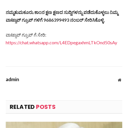
ನಮ್ಮತುಮಕೂರು.ಕಾಂನ ಕ್ಷಣ ಕ್ಷಣದ ಸುದ್ದಿಗಳನ್ನು ಪಡೆದುಕೊಳ್ಳಲು ನಿಮ್ಮ
ವಾಟ್ಸಾಪ್ ಗ್ರೂಪ್ ಗಳಿಗೆ 9686399493 ನಂಬರ್ ಸೇರಿಸಿಕೊಳ್ಳಿ.
ವಾಟ್ಸಾಪ್ ಗ್ರೂಪ್ ಗೆ ಸೇರಿ:
https://chat.whatsapp.com/L4EDpegaxhmLTkOnd50sAy
admin
Web
RELATED
POSTS