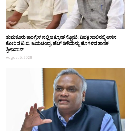
ತುಮಕೂರು ಕಾಂಗ್ರೆಸ್ ನಲ್ಲಿ ಆಕ್ರೋಶ ಸ್ಫೋಟ: ವಿಪಕ್ಷ ಸಾಲಿನಲ್ಲಿ ಆಸನ
ಕೋರಿದ ಟಿ.ಬಿ. ಜಯಚಂದ್ರ, ಹೆಚ್ ಡಿಕೆಯನ್ನು ಹೊಗಳಿದ ಶಾಸಕ
ಶ್ರೀನಿವಾಸ್
August 5, 2026