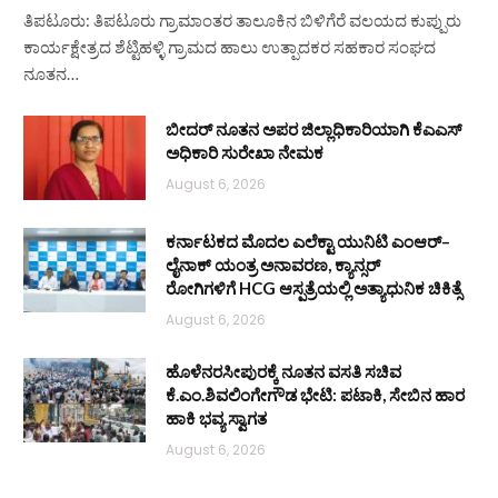
ತಿಪಟೂರು: ತಿಪಟೂರು ಗ್ರಾಮಾಂತರ ತಾಲೂಕಿನ ಬಿಳಿಗೆರೆ ವಲಯದ ಕುಪ್ಪುರು
ಕಾರ್ಯಕ್ಷೇತ್ರದ ಶೆಟ್ಟಿಹಳ್ಳಿ ಗ್ರಾಮದ ಹಾಲು ಉತ್ಪಾದಕರ ಸಹಕಾರ ಸಂಘದ
ನೂತನ…
ಬೀದರ್ ನೂತನ ಅಪರ ಜಿಲ್ಲಾಧಿಕಾರಿಯಾಗಿ ಕೆಎಎಸ್
ಅಧಿಕಾರಿ ಸುರೇಖಾ ನೇಮಕ
August 6, 2026
ಕರ್ನಾಟಕದ ಮೊದಲ ಎಲೆಕ್ಟಾ ಯುನಿಟಿ ಎಂಆರ್–
ಲೈನಾಕ್ ಯಂತ್ರ ಅನಾವರಣ, ಕ್ಯಾನ್ಸರ್
ರೋಗಿಗಳಿಗೆ HCG ಆಸ್ಪತ್ರೆಯಲ್ಲಿ ಅತ್ಯಾಧುನಿಕ ಚಿಕಿತ್ಸೆ
August 6, 2026
ಹೊಳೆನರಸೀಪುರಕ್ಕೆ ನೂತನ ವಸತಿ ಸಚಿವ
ಕೆ.ಎಂ.ಶಿವಲಿಂಗೇಗೌಡ ಭೇಟಿ: ಪಟಾಕಿ, ಸೇಬಿನ ಹಾರ
ಹಾಕಿ ಭವ್ಯ ಸ್ವಾಗತ
August 6, 2026