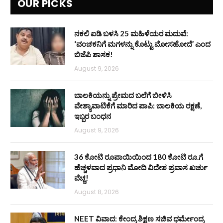
OUR PICKS
ನಕಲಿ ಐಡಿ ಬಳಸಿ 25 ಮಹಿಳೆಯರ ಮದುವೆ:
‘ವಂಚಕನಿಗೆ ಮಗಳನ್ನು ಕೊಟ್ಟು ಮೋಸಹೋದೆ’ ಎಂದ
ಬಿಜೆಪಿ ಶಾಸಕ!
August 9, 2026
ಬಾಲಕಿಯನ್ನು ಪ್ರೇಮದ ಬಲೆಗೆ ಬೀಳಿಸಿ
ವೇಶ್ಯಾವಾಟಿಕೆಗೆ ಮಾರಿದ ಪಾಪಿ: ಬಾಲಕಿಯ ರಕ್ಷಣೆ,
ಇಬ್ಬರ ಬಂಧನ
August 9, 2026
36 ಕೋಟಿ ರೂಪಾಯಿಯಿಂದ 180 ಕೋಟಿ ರೂ.ಗೆ
ಹೆಚ್ಚಳವಾದ ಪ್ರಧಾನಿ ಮೋದಿ ವಿದೇಶ ಪ್ರವಾಸ ಖರ್ಚು
ವೆಚ್ಚ!
August 8, 2026
NEET ವಿವಾದ: ಕೇಂದ್ರ ಶಿಕ್ಷಣ ಸಚಿವ ಧರ್ಮೇಂದ್ರ