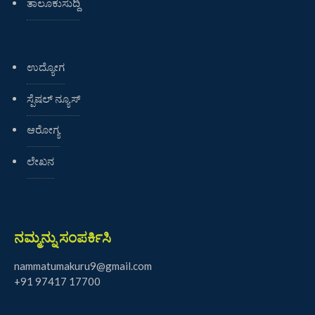
ತಾಲೂಕುಸುದ್ದಿ
ಉದ್ಯೋಗ
ಸ್ಪೆಷಲ್ ನ್ಯೂಸ್
ಆರೋಗ್ಯ
ಲೇಖನ
ನಮ್ಮನ್ನು ಸಂಪರ್ಕಿಸಿ
nammatumakuru9@gmail.com
+91 97417 17700