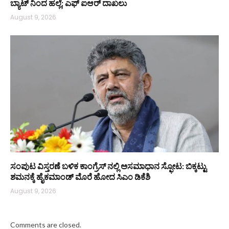
ಬ್ಯಾಟ್‌ ನಿಂದ ಹಲ್ಲೆ; ಎಫ್‌ ಐಆರ್ ದಾಖಲು
August 9, 2026
ಸಂಪುಟ ವಿಸ್ತರಣೆ ಬಳಿಕ ಕಾಂಗ್ರೆಸ್‌ ನಲ್ಲಿ ಅಸಮಾಧಾನ ಸ್ಫೋಟ: ಬಿಕ್ಕಟ್ಟು
ಶಮನಕ್ಕೆ ಹೈಕಮಾಂಡ್‌ ಮೊರೆ ಹೋದ ಸಿಎಂ ಡಿಕೆಶಿ
August 9, 2026
Comments are closed.