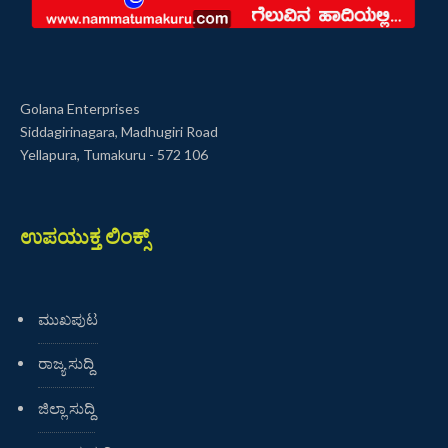
Golana Enterprises
Siddagirinagara, Madhugiri Road
Yellapura, Tumakuru - 572 106
ಉಪಯುಕ್ತ ಲಿಂಕ್ಸ್
ಮುಖಪುಟ
ರಾಜ್ಯ ಸುದ್ದಿ
ಜಿಲ್ಲಾ ಸುದ್ದಿ