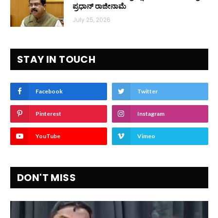
ಪ್ರಧಾನ್ ರಾಜೀನಾಮೆ
July 25, 2026
STAY IN TOUCH
Facebook
Twitter
Pinterest
Instagram
YouTube
Vimeo
DON'T MISS