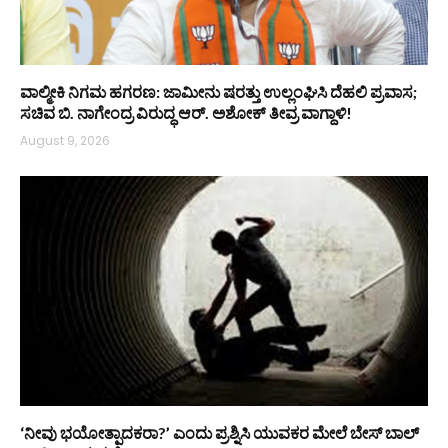
ವಾಲ್ಮೀಕಿ ನಿಗಮ ಹಗರಣ: ಜಾಮೀನು ಷರತ್ತು ಉಲ್ಲಂಘಿಸಿ ದೆಹಲಿ ಪ್ರವಾಸ;
ಸಚಿವ ಬಿ. ನಾಗೇಂದ್ರ ವಿರುದ್ಧ ಆರ್. ಅಶೋಕ್ ತೀವ್ರ ವಾಗ್ದಾಳಿ!
August 9, 2026
‘ನೀವು ಭಯೋತ್ಪಾದಕರಾ?’ ಎಂದು ಪ್ರಶ್ನಿಸಿ ಯುವಕರ ಮೇಲೆ ಬೇಸ್‌ ಬಾಲ್