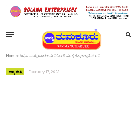
Home
»
ಸಿದ್ದರಾಮಯ್ಯ ರಾಜಕೀಯ ವಿರೋಧಿ ಮಾತ್ರ ಶತ್ರು ಅಲ್ಲ:ಸಿ.ಟಿ ರವಿ
February 17, 2023
ರಾಜ್ಯ ಸುದ್ದಿ