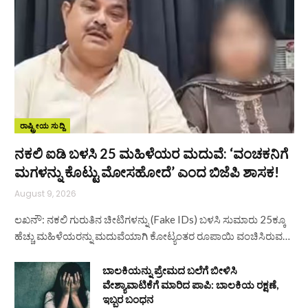
ರಾಷ್ಟ್ರೀಯ ಸುದ್ದಿ
ನಕಲಿ ಐಡಿ ಬಳಸಿ 25 ಮಹಿಳೆಯರ ಮದುವೆ: ‘ವಂಚಕನಿಗೆ
ಮಗಳನ್ನು ಕೊಟ್ಟು ಮೋಸಹೋದೆ’ ಎಂದ ಬಿಜೆಪಿ ಶಾಸಕ!
August 9, 2026
ಲಖನೌ: ನಕಲಿ ಗುರುತಿನ ಚೀಟಿಗಳನ್ನು (Fake IDs) ಬಳಸಿ ಸುಮಾರು 25ಕ್ಕೂ
ಹೆಚ್ಚು ಮಹಿಳೆಯರನ್ನು ಮದುವೆಯಾಗಿ ಕೋಟ್ಯಂತರ ರೂಪಾಯಿ ವಂಚಿಸಿರುವ…
ಬಾಲಕಿಯನ್ನು ಪ್ರೇಮದ ಬಲೆಗೆ ಬೀಳಿಸಿ
ವೇಶ್ಯಾವಾಟಿಕೆಗೆ ಮಾರಿದ ಪಾಪಿ: ಬಾಲಕಿಯ ರಕ್ಷಣೆ,
ಇಬ್ಬರ ಬಂಧನ