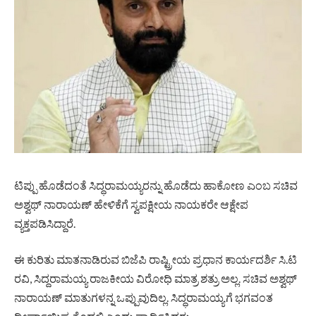
ಟಿಪ್ಪು ಹೊಡೆದಂತೆ ಸಿದ್ಧರಾಮಯ್ಯರನ್ನು ಹೊಡೆದು ಹಾಕೋಣ ಎಂಬ ಸಚಿವ
ಅಶ್ವಥ್ ನಾರಾಯಣ್ ಹೇಳಿಕೆಗೆ ಸ್ವಪಕ್ಷೀಯ ನಾಯಕರೇ ಆಕ್ಷೇಪ
ವ್ಯಕ್ತಪಡಿಸಿದ್ದಾರೆ.
ಈ ಕುರಿತು ಮಾತನಾಡಿರುವ ಬಿಜೆಪಿ ರಾಷ್ಟ್ರೀಯ ಪ್ರಧಾನ ಕಾರ್ಯದರ್ಶಿ ಸಿ.ಟಿ
ರವಿ, ಸಿದ್ದರಾಮಯ್ಯ ರಾಜಕೀಯ ವಿರೋಧಿ ಮಾತ್ರ ಶತ್ರು ಅಲ್ಲ. ಸಚಿವ ಅಶ್ವಥ್
ನಾರಾಯಣ್ ಮಾತುಗಳನ್ನ ಒಪ್ಪುವುದಿಲ್ಲ. ಸಿದ್ಧರಾಮಯ್ಯಗೆ ಭಗವಂತ