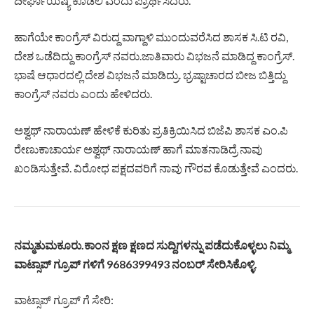
ದೀರ್ಘಾಯಿಷ್ಯ ಕೊಡಲಿ ಎಂದು ಪ್ರಾರ್ಥಿಸಿದರು.
ಹಾಗೆಯೇ ಕಾಂಗ್ರೆಸ್ ವಿರುದ್ದ ವಾಗ್ದಾಳಿ ಮುಂದುವರೆಸಿದ ಶಾಸಕ ಸಿ.ಟಿ ರವಿ,
ದೇಶ ಒಡೆದಿದ್ದು ಕಾಂಗ್ರೆಸ್ ನವರು.ಜಾತಿವಾರು ವಿಭಜನೆ ಮಾಡಿದ್ದ ಕಾಂಗ್ರೆಸ್.
ಭಾಷೆ ಆಧಾರದಲ್ಲಿ ದೇಶ ವಿಭಜನೆ ಮಾಡಿದ್ರು. ಭ‍್ರಷ್ಟಾಚಾರದ ಬೀಜ ಬಿತ್ತಿದ್ದು
ಕಾಂಗ್ರೆಸ್ ನವರು ಎಂದು ಹೇಳಿದರು.
ಅಶ್ವಥ್ ನಾರಾಯಣ್ ಹೇಳಿಕೆ ಕುರಿತು ಪ್ರತಿಕ್ರಿಯಿಸಿದ ಬಿಜೆಪಿ ಶಾಸಕ ಎಂ.ಪಿ
ರೇಣುಕಾಚಾರ್ಯ ಅಶ್ವಥ್ ನಾರಾಯಣ್ ಹಾಗೆ ಮಾತನಾಡಿದ್ರೆ ನಾವು
ಖಂಡಿಸುತ್ತೇವೆ. ವಿರೋಧ ಪಕ್ಷದವರಿಗೆ ನಾವು ಗೌರವ ಕೊಡುತ್ತೇವೆ ಎಂದರು.
ನಮ್ಮತುಮಕೂರು.ಕಾಂನ ಕ್ಷಣ ಕ್ಷಣದ ಸುದ್ದಿಗಳನ್ನು ಪಡೆದುಕೊಳ್ಳಲು ನಿಮ್ಮ
ವಾಟ್ಸಾಪ್ ಗ್ರೂಪ್ ಗಳಿಗೆ 9686399493 ನಂಬರ್ ಸೇರಿಸಿಕೊಳ್ಳಿ.
ವಾಟ್ಸಾಪ್ ಗ್ರೂಪ್ ಗೆ ಸೇರಿ: