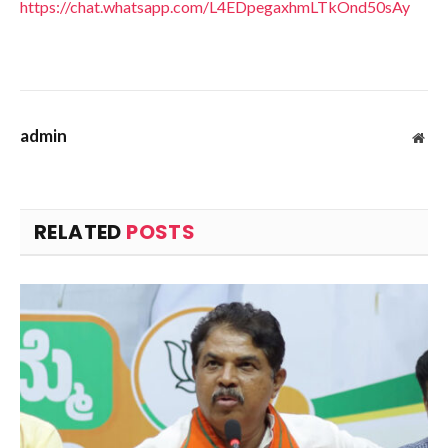
https://chat.whatsapp.com/L4EDpegaxhmLTkOnd50sAy
admin
Web
RELATED
POSTS