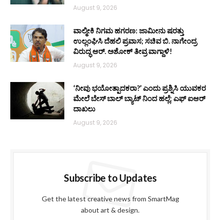
August 9, 2026
ವಾಲ್ಮೀಕಿ ನಿಗಮ ಹಗರಣ: ಜಾಮೀನು ಷರತ್ತು
ಉಲ್ಲಂಘಿಸಿ ದೆಹಲಿ ಪ್ರವಾಸ; ಸಚಿವ ಬಿ. ನಾಗೇಂದ್ರ
ವಿರುದ್ಧ ಆರ್. ಅಶೋಕ್ ತೀವ್ರ ವಾಗ್ದಾಳಿ!
August 9, 2026
‘ನೀವು ಭಯೋತ್ಪಾದಕರಾ?’ ಎಂದು ಪ್ರಶ್ನಿಸಿ ಯುವಕರ
ಮೇಲೆ ಬೇಸ್‌ ಬಾಲ್ ಬ್ಯಾಟ್‌ ನಿಂದ ಹಲ್ಲೆ; ಎಫ್‌ ಐಆರ್
ದಾಖಲು
August 9, 2026
Subscribe to Updates
Get the latest creative news from SmartMag
about art & design.