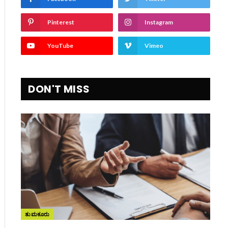
Pinterest
Instagram
YouTube
Vimeo
ite
DON'T MISS
ತುಮಕೂರು