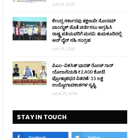
July 21, 2026
ಕೇಂದ್ರ ಸರ್ಕಾರವು ತಕ್ಷಣವೇ ಸೋನಮ್
ವಾಂಗ್ಚುಕ್ ಜೊತೆ ಚರ್ಚಿಸಲು ಆಗ್ರಹಿಸಿ
ರಾಷ್ಟ್ರಪತಿಯವರಿಗೆ ಮನವಿ: ತುಮಕೂರಿನಲ್ಲಿ
ಆನ್‌ ಲೈನ್ ಸಹಿ ಸಂಗ್ರಹ
July 18, 2026
ಪಿಎಂ–ವಿಕಸಿತ್ ಭಾರತ್ ರೋಜ್‌ ಗಾರ್
ಯೋಜನೆಯಡಿ ₹2,400 ಕೋಟಿ
ಪ್ರೋತ್ಸಾಹಧನ ವಿತರಣೆ: 15 ಲಕ್ಷ
ಉದ್ಯೋಗಾವಕಾಶಗಳ ಸೃಷ್ಟಿ
June 20, 2026
STAY IN TOUCH
Facebook
Twitter