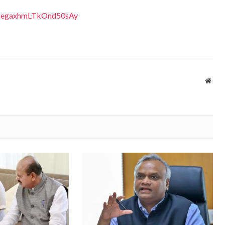
EDpegaxhmLTkOnd50sAy
Webs