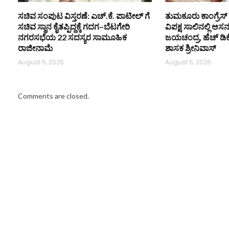
ಸಚಿವ ಸಂಪುಟ ವಿಸ್ತರಣೆ: ಎಚ್.ಕೆ. ಪಾಟೀಲ್ ಗೆ
ತುಮಕೂರು ಕಾಂಗ್ರೆಸ್ 
ಸಚಿವ ಸ್ಥಾನ ಕೈತಪ್ಪಿದ್ದಕ್ಕೆ ಗದಗ–ಬೆಟಗೇರಿ
ವಿಪಕ್ಷ ಸಾಲಿನಲ್ಲಿ ಆಸ
ನಗರಸಭೆಯ 22 ಸದಸ್ಯರ ಸಾಮೂಹಿಕ
ಜಯಚಂದ್ರ, ಹೆಚ್ ಡಿ
ರಾಜೀನಾಮೆ
ಶಾಸಕ ಶ್ರೀನಿವಾಸ್
August 5, 2026
August 5, 2026
Comments are closed.