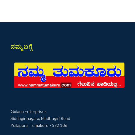
ನಮ್ಮ ಬಗ್ಗೆ
Golana Enterprises
Siddagirinagara, Madhugiri Road
Yellapura, Tumakuru - 572 106