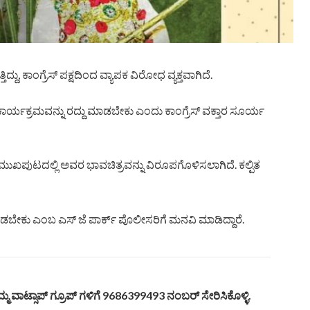
್ದು, ಕಾಂಗ್ರೆಸ್‌ ಪಕ್ಷದಿಂದ ವ್ಯಾಪಕ ವಿರೋಧ ವ್ಯಕ್ತವಾಗಿದೆ.
ಾರ್ಯಕ್ರಮವನ್ನು ರದ್ದು ಮಾಡಬೇಕು ಎಂದು ಕಾಂಗ್ರೆಸ್ ವಕ್ತಾರ ಸೂರ್ಯ
ಮುಖಪುಟದಲ್ಲಿ ಅವರ ಭಾವಚಿತ್ರವನ್ನು ವಿರೂಪಗೊಳಿಸಲಾಗಿದೆ. ಕಲ್ಪಿತ
ಡಬೇಕು ಎಂಬ ಎಸ್ ಜೆ ಪಾರ್ಕ್ ಪೊಲೀಸರಿಗೆ ಮನವಿ‌ ಮಾಡಿದ್ದಾರೆ.
್ಮ ವಾಟ್ಸಾಪ್ ಗ್ರೂಪ್ ಗಳಿಗೆ 9686399493 ನಂಬರ್ ಸೇರಿಸಿಕೊಳ್ಳಿ.