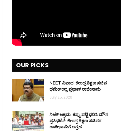
OUR PICKS
NEET ವಿವಾದ: ಕೇಂದ್ರ ಶಿಕ್ಷಣ ಸಚಿವ
ಧರ್ಮೇಂದ್ರ ಪ್ರಧಾನ್ ರಾಜೀನಾಮೆ
July 25, 2026
ನೀಟ್ ಅಕ್ರಮ: ಕಪ್ಪು ಪಟ್ಟಿ ಧರಿಸಿ ಮೌನ
ಪ್ರತಿಭಟನೆ: ಕೇಂದ್ರ ಶಿಕ್ಷಣ ಸಚಿವರ
ರಾಜೀನಾಮೆಗೆ ಆಗ್ರಹ