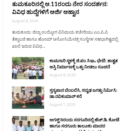
ತುಮಕೂರಿನಲ್ಲಿ ಆ.11ರಂದು ನೇರ ಸಂದರ್ಶನ:
ವಿವಿಧ ಹುದ್ದೆಗಳಿಗೆ ಅರ್ಜಿ ಆಹ್ವಾನ
August 8, 2026
ತುಮಕೂರು: ಜಿಲ್ಲಾ ಉದ್ಯೋಗ ವಿನಿಮಯ ಕಚೇರಿಯು ಎಂ.ಪಿ.ಪಿ
ತೆಕ್ನಾಲಜಿ ಹಾಗೂ ಹೋಮ್ ಅಸೋಸಿಯೇಟ್ಸ್ ಸಂಸ್ಥೆಗಳ ಸಹಭಾಗಿತ್ವದಲ್ಲಿ
ಖಾಲಿ ಇರುವ ವಿವಿಧ…
ಕಾಮಗಾರಿ ಸ್ಥಳಕ್ಕೆ ಜಿ.ಪಂ ಸಿಇಒ ಭೇಟಿ: ಶಾಶ್ವತ
ಆಸ್ತಿ ನಿರ್ಮಾಣಕ್ಕೆ ಒತ್ತು ನೀಡಲು ಸೂಚನೆ
August 8, 2026
ಸ್ತನ್ಯಪಾನ ಬೆಂಬಲಿಸಿ, ಸದೃಢ ಜಗತ್ತು ನಿರ್ಮಿಸಿ:
ಡಾ.ರವಿಕುಮಾರ್ ಕರೆ
August 7, 2026
ಆಗಸ್ಟ್ 8ರಂದು ಸರಗೂರಿನಲ್ಲಿ ಹೆಚ್.ಡಿ. ಕೋಟೆ
ಹಾಗೂ ಸರಗೂರು ತಾಲೂಕು ಮಾದರ