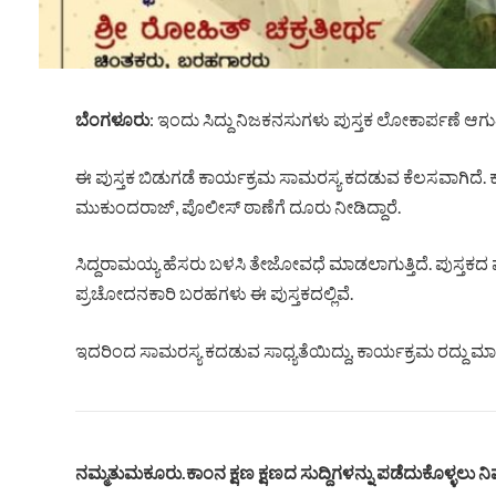
ಬೆಂಗಳೂರು
: ಇಂದು ಸಿದ್ದು ನಿಜಕನಸುಗಳು ಪುಸ್ತಕ ಲೋಕಾರ್ಪಣೆ ಆಗುತ್ತಿದ
ಈ ಪುಸ್ತಕ ಬಿಡುಗಡೆ ಕಾರ್ಯಕ್ರಮ ಸಾಮರಸ್ಯ ಕದಡುವ ಕೆಲಸವಾಗಿದೆ. ಕ
ಮುಕುಂದರಾಜ್, ಪೊಲೀಸ್ ಠಾಣೆಗೆ ದೂರು ನೀಡಿದ್ದಾರೆ.
ಸಿದ್ದರಾಮಯ್ಯ ಹೆಸರು ಬಳಸಿ ತೇಜೋವಧೆ ಮಾಡಲಾಗುತ್ತಿದೆ. ಪುಸ್ತಕದ 
ಪ್ರಚೋದನಕಾರಿ ಬರಹಗಳು ಈ ಪುಸ್ತಕದಲ್ಲಿವೆ.
ಇದರಿಂದ ಸಾಮರಸ್ಯ ಕದಡುವ ಸಾಧ್ಯತೆಯಿದ್ದು, ಕಾರ್ಯಕ್ರಮ ರದ್ದು ಮಾ
ನಮ್ಮತುಮಕೂರು.ಕಾಂನ ಕ್ಷಣ ಕ್ಷಣದ ಸುದ್ದಿಗಳನ್ನು ಪಡೆದುಕೊಳ್ಳಲು ನಿಮ