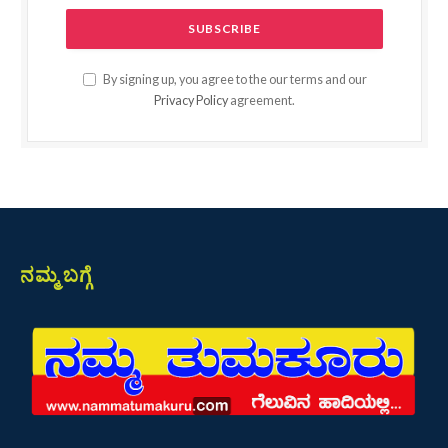
By signing up, you agree to the our terms and our
Privacy Policy
agreement.
ನಮ್ಮ ಬಗ್ಗೆ