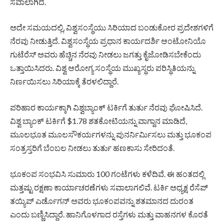
ಸವಾಲಾಗಿದೆ.
ಅದೇ ಸಮಯದಲ್ಲಿ, ವಿಶ್ವಸಂಸ್ಥೆಯು ಸಿರಿಯಾದ ಬಂಡುಕೋರ ಪ್ರದೇಶಗಳಿಗೆ
ನೆರವು ನೀಡುತ್ತಿದೆ. ವಿಶ್ವಸಂಸ್ಥೆಯ ಪ್ರಧಾನ ಕಾರ್ಯದರ್ಶಿ ಆಂಟೋನಿಯೊ
ಗುಟೆರೆಸ್ ಅವರು ಹೆಚ್ಚಿನ ನೆರವು ನೀಡಲು ಜಗತ್ತು ಕೈಜೋಡಿಸಬೇಕೆಂದು
ಒತ್ತಾಯಿಸಿದರು. ವಿಶ್ವ ಆರೋಗ್ಯ ಸಂಸ್ಥೆಯ ಮುಖ್ಯಸ್ಥರು ಪರಿಸ್ಥಿತಿಯನ್ನು
ನಿರ್ಣಯಿಸಲು ಸಿರಿಯಾಕ್ಕೆ ತೆರಳಲಿದ್ದಾರೆ.
ಪರಿಹಾರ ಕಾರ್ಯಕ್ಕಾಗಿ ವಿಶ್ವಬ್ಯಾಂಕ್ ಟರ್ಕಿಗೆ ತುರ್ತು ನೆರವು ಘೋಷಿಸಿದೆ.
ವಿಶ್ವ ಬ್ಯಾಂಕ್ ಟರ್ಕಿಗೆ $1.78 ಶತಕೋಟಿಯನ್ನು ವಾಗ್ದಾನ ಮಾಡಿದೆ,
ಮೂಲಭೂತ ಮೂಲಸೌಕರ್ಯಗಳನ್ನು ಪುನರ್ನಿರ್ಮಿಸಲು ಮತ್ತು ಭೂಕಂಪ
ಸಂತ್ರಸ್ತರಿಗೆ ಬೆಂಬಲ ನೀಡಲು ತುರ್ತು ಹಣಕಾಸು ಸೇರಿದಂತೆ.
ಭೂಕಂಪ ಸಂಭವಿಸಿ ಸುಮಾರು 100 ಗಂಟೆಗಳು ಕಳೆದಿವೆ. ಈ ಹಂತದಲ್ಲಿ
ಮತ್ತಷ್ಟು ರಕ್ಷಣಾ ಕಾರ್ಯಾಚರಣೆಗಳು ಸವಾಲಾಗಲಿವೆ. ಟರ್ಕಿ ಅಧ್ಯಕ್ಷ ರೆಸೆಪ್
ತಯ್ಯಿಪ್ ಎರ್ಡೊಗನ್ ಅವರು ಭೂಕಂಪವನ್ನು ಶತಮಾನದ ದುರಂತ
ಎಂದು ಬಣ್ಣಿಸಿದ್ದಾರೆ. ಹಾನಿಗೊಳಗಾದ ರಸ್ತೆಗಳು ಮತ್ತು ವಾಹನಗಳ ಕೊರತೆ