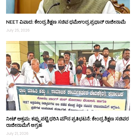
NEET ವಿವಾದ: ಕೇಂದ್ರ ಶಿಕ್ಷಣ ಸಚಿವ ಧರ್ಮೇಂದ್ರ ಪ್ರಧಾನ್ ರಾಜೀನಾಮೆ
July 25, 2026
ನೀಟ್ ಅಕ್ರಮ: ಕಪ್ಪು ಪಟ್ಟಿ ಧರಿಸಿ ಮೌನ ಪ್ರತಿಭಟನೆ: ಕೇಂದ್ರ ಶಿಕ್ಷಣ ಸಚಿವರ
ರಾಜೀನಾಮೆಗೆ ಆಗ್ರಹ
July 21, 2026