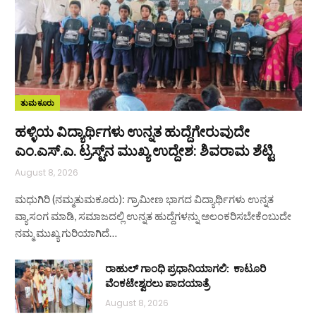
ತುಮಕೂರು
ಹಳ್ಳಿಯ ವಿದ್ಯಾರ್ಥಿಗಳು ಉನ್ನತ ಹುದ್ದೆಗೇರುವುದೇ
ಎಂ.ಎಸ್.ಎ. ಟ್ರಸ್ಟ್‌ನ ಮುಖ್ಯ ಉದ್ದೇಶ: ಶಿವರಾಮ ಶೆಟ್ಟಿ
August 8, 2026
ಮಧುಗಿರಿ (ನಮ್ಮತುಮಕೂರು): ಗ್ರಾಮೀಣ ಭಾಗದ ವಿದ್ಯಾರ್ಥಿಗಳು ಉನ್ನತ
ವ್ಯಾಸಂಗ ಮಾಡಿ, ಸಮಾಜದಲ್ಲಿ ಉನ್ನತ ಹುದ್ದೆಗಳನ್ನು ಅಲಂಕರಿಸಬೇಕೆಂಬುದೇ
ನಮ್ಮ ಮುಖ್ಯ ಗುರಿಯಾಗಿದೆ…
ರಾಹುಲ್ ಗಾಂಧಿ ಪ್ರಧಾನಿಯಾಗಲಿ: ಕಾಟೂರಿ
ವೆಂಕಟೇಶ್ವರಲು ಪಾದಯಾತ್ರೆ
August 8, 2026