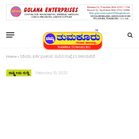
Home
»
ಸಿರಿಯಾ, ಟರ್ಕಿ ಭೂಕಂಪ; ಸಾವಿನ ಸಂಖ್ಯೆ 21,000 ದಾಟಿದೆ
February 10, 2023
ರಾಷ್ಟ್ರೀಯ ಸುದ್ದಿ