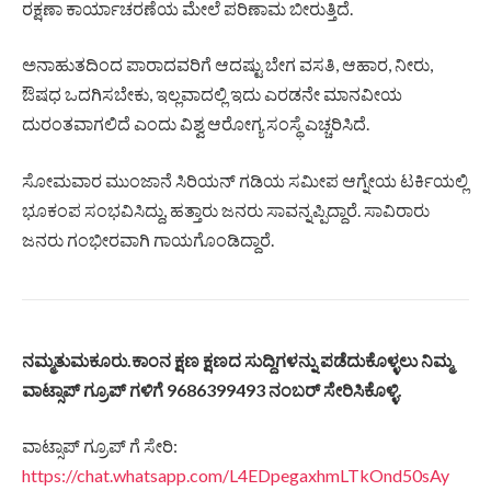
ರಕ್ಷಣಾ ಕಾರ್ಯಾಚರಣೆಯ ಮೇಲೆ ಪರಿಣಾಮ ಬೀರುತ್ತಿದೆ.
ಅನಾಹುತದಿಂದ ಪಾರಾದವರಿಗೆ ಆದಷ್ಟು ಬೇಗ ವಸತಿ, ಆಹಾರ, ನೀರು,
ಔಷಧ ಒದಗಿಸಬೇಕು, ಇಲ್ಲವಾದಲ್ಲಿ ಇದು ಎರಡನೇ ಮಾನವೀಯ
ದುರಂತವಾಗಲಿದೆ ಎಂದು ವಿಶ್ವ ಆರೋಗ್ಯ ಸಂಸ್ಥೆ ಎಚ್ಚರಿಸಿದೆ.
ಸೋಮವಾರ ಮುಂಜಾನೆ ಸಿರಿಯನ್ ಗಡಿಯ ಸಮೀಪ ಆಗ್ನೇಯ ಟರ್ಕಿಯಲ್ಲಿ
ಭೂಕಂಪ ಸಂಭವಿಸಿದ್ದು, ಹತ್ತಾರು ಜನರು ಸಾವನ್ನಪ್ಪಿದ್ದಾರೆ. ಸಾವಿರಾರು
ಜನರು ಗಂಭೀರವಾಗಿ ಗಾಯಗೊಂಡಿದ್ದಾರೆ.
ನಮ್ಮತುಮಕೂರು.ಕಾಂನ ಕ್ಷಣ ಕ್ಷಣದ ಸುದ್ದಿಗಳನ್ನು ಪಡೆದುಕೊಳ್ಳಲು ನಿಮ್ಮ
ವಾಟ್ಸಾಪ್ ಗ್ರೂಪ್ ಗಳಿಗೆ 9686399493 ನಂಬರ್ ಸೇರಿಸಿಕೊಳ್ಳಿ.
ವಾಟ್ಸಾಪ್ ಗ್ರೂಪ್ ಗೆ ಸೇರಿ:
https://chat.whatsapp.com/L4EDpegaxhmLTkOnd50sAy