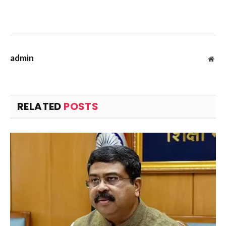
admin
Web
RELATED
POSTS