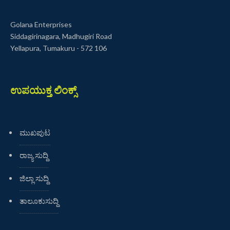
Golana Enterprises
Siddagirinagara, Madhugiri Road
Yellapura, Tumakuru - 572 106
ಉಪಯುಕ್ತ ಲಿಂಕ್ಸ್
ಮುಖಪುಟ
ರಾಜ್ಯ ಸುದ್ದಿ
ಜಿಲ್ಲಾ ಸುದ್ದಿ
ತಾಲೂಕುಸುದ್ದಿ