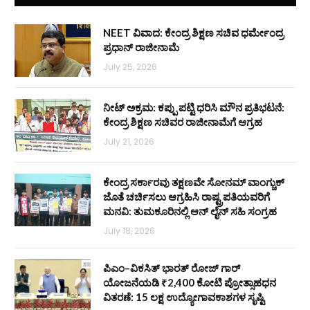
NEET ವಿವಾದ: ಕೇಂದ್ರ ಶಿಕ್ಷಣ ಸಚಿವ ಧರ್ಮೇಂದ್ರ
ಪ್ರಧಾನ್ ರಾಜೀನಾಮೆ
July 25, 2026
ನೀಟ್ ಅಕ್ರಮ: ಕಪ್ಪು ಪಟ್ಟಿ ಧರಿಸಿ ಮೌನ ಪ್ರತಿಭಟನೆ:
ಕೇಂದ್ರ ಶಿಕ್ಷಣ ಸಚಿವರ ರಾಜೀನಾಮೆಗೆ ಆಗ್ರಹ
July 21, 2026
ಕೇಂದ್ರ ಸರ್ಕಾರವು ತಕ್ಷಣವೇ ಸೋನಮ್ ವಾಂಗ್ಚುಕ್
ಜೊತೆ ಚರ್ಚಿಸಲು ಆಗ್ರಹಿಸಿ ರಾಷ್ಟ್ರಪತಿಯವರಿಗೆ
ಮನವಿ: ತುಮಕೂರಿನಲ್ಲಿ ಆನ್‌ ಲೈನ್ ಸಹಿ ಸಂಗ್ರಹ
July 18, 2026
ಪಿಎಂ–ವಿಕಸಿತ್ ಭಾರತ್ ರೋಜ್‌ ಗಾರ್
ಯೋಜನೆಯಡಿ ₹2,400 ಕೋಟಿ ಪ್ರೋತ್ಸಾಹಧನ
ವಿತರಣೆ: 15 ಲಕ್ಷ ಉದ್ಯೋಗಾವಕಾಶಗಳ ಸೃಷ್ಟಿ