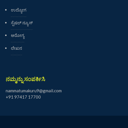
ಉದ್ಯೋಗ
ಸ್ಪೆಷಲ್ ನ್ಯೂಸ್
ಆರೋಗ್ಯ
ಲೇಖನ
ನಮ್ಮನ್ನು ಸಂಪರ್ಕಿಸಿ
nammatumakuru9@gmail.com
+91 97417 17700