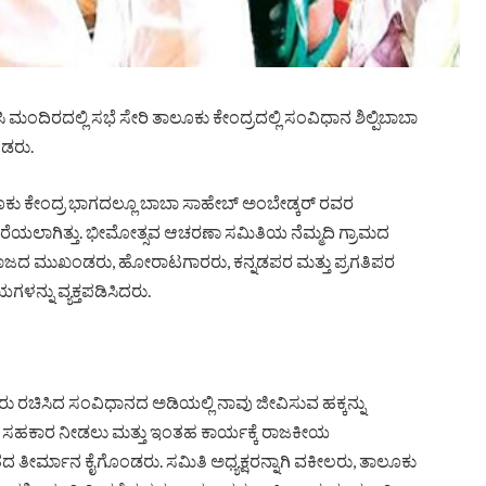
ಂದಿರದಲ್ಲಿ ಸಭೆ ಸೇರಿ ತಾಲೂಕು ಕೇಂದ್ರದಲ್ಲಿ ಸಂವಿಧಾನ ಶಿಲ್ಪಿಬಾಬಾ
ಂಡರು.
ಾಲೂಕು ಕೇಂದ್ರ ಭಾಗದಲ್ಲೂ ಬಾಬಾ ಸಾಹೇಬ್ ಅಂಬೇಡ್ಕರ್ ರವರ
ಸಭೆ ಕರೆಯಲಾಗಿತ್ತು. ಭೀಮೋತ್ಸವ ಆಚರಣಾ ಸಮಿತಿಯ ನೆಮ್ಮದಿ ಗ್ರಾಮದ
ಮಾಜದ ಮುಖಂಡರು, ಹೋರಾಟಗಾರರು, ಕನ್ನಡಪರ ಮತ್ತು ಪ್ರಗತಿಪರ
ನ್ನು ವ್ಯಕ್ತಪಡಿಸಿದರು.
 ರಚಿಸಿದ ಸಂವಿಧಾನದ ಅಡಿಯಲ್ಲಿ ನಾವು ಜೀವಿಸುವ ಹಕ್ಕನ್ನು
್ಲರೂ ಸಹಕಾರ ನೀಡಲು ಮತ್ತು ಇಂತಹ ಕಾರ್ಯಕ್ಕೆ ರಾಜಕೀಯ
ತೀರ್ಮಾನ ಕೈಗೊಂಡರು. ಸಮಿತಿ ಅಧ್ಯಕ್ಷರನ್ನಾಗಿ ವಕೀಲರು, ತಾಲೂಕು