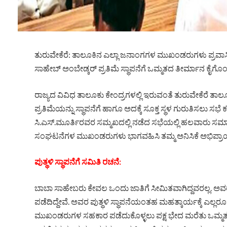
ತುರುವೇಕೆರೆ: ತಾಲೂಕಿನ ಎಲ್ಲಾ ಜನಾಂಗಗಳ ಮುಖಂಡರುಗಳು ಪ್ರವಾಸಿ ಮ
ಸಾಹೇಬ್ ಅಂಬೇಡ್ಕರ್ ಪ್ರತಿಮೆ ಸ್ಥಾಪನೆಗೆ ಒಮ್ಮತದ ತೀರ್ಮಾನ ಕೈಗೊ
ರಾಜ್ಯದ ವಿವಿಧ ತಾಲೂಕು ಕೇಂದ್ರಗಳಲ್ಲಿ ಇರುವಂತೆ ತುರುವೇಕೆರೆ ತ
ಪ್ರತಿಮೆಯನ್ನು ಸ್ಥಾಪನೆಗೆ ಹಾಗೂ ಅದಕ್ಕೆ ಸೂಕ್ತ ಸ್ಥಳ ಗುರುತಿಸಲು 
ಸಿ.ಎಸ್.ಮೂರ್ತಿರವರ ಸಮ್ಮಖದಲ್ಲಿ ನಡೆದ ಸಭೆಯಲ್ಲಿ ಹಲವಾರು ಸ
ಸಂಘಟನೆಗಳ ಮುಖಂಡರುಗಳು ಭಾಗವಹಿಸಿ ತಮ್ಮ ಅನಿಸಿಕೆ ಅಭಿಪ್ರಾಯಗಳ
ಪುತ್ಥಳಿ ಸ್ಥಾಪನೆಗೆ ಸಮಿತಿ ರಚನೆ:
ಬಾಬಾ ಸಾಹೇಬರು ಕೇವಲ ಒಂದು ಜಾತಿಗೆ ಸೀಮಿತವಾಗಿದ್ದವರಲ್ಲ. ಅವರು
ಪಡೆದಿದ್ದೇವೆ. ಅವರ ಪುತ್ಥಳಿ ಸ್ಥಾಪನೆಯಂತಹ ಮಹತ್ಕಾರ್ಯಕ್ಕೆ ಎಲ
ಮುಖಂಡರುಗಳ ಸಹಕಾರ ಪಡೆದುಕೊಳ್ಳಲು ಪಕ್ಷ ಭೇದ ಮರೆತು ಒಮ್ಮತದ 