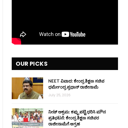
OUR PICKS
NEET ವಿವಾದ: ಕೇಂದ್ರ ಶಿಕ್ಷಣ ಸಚಿವ
ಧರ್ಮೇಂದ್ರ ಪ್ರಧಾನ್ ರಾಜೀನಾಮೆ
July 25, 2026
ನೀಟ್ ಅಕ್ರಮ: ಕಪ್ಪು ಪಟ್ಟಿ ಧರಿಸಿ ಮೌನ
ಪ್ರತಿಭಟನೆ: ಕೇಂದ್ರ ಶಿಕ್ಷಣ ಸಚಿವರ
ರಾಜೀನಾಮೆಗೆ ಆಗ್ರಹ