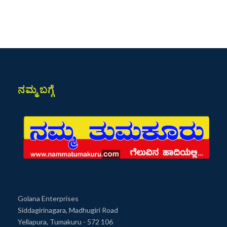
ನಮ್ಮ ಬಗ್ಗೆ
Golana Enterprises
Siddagirinagara, Madhugiri Road
Yellapura, Tumakuru - 572 106