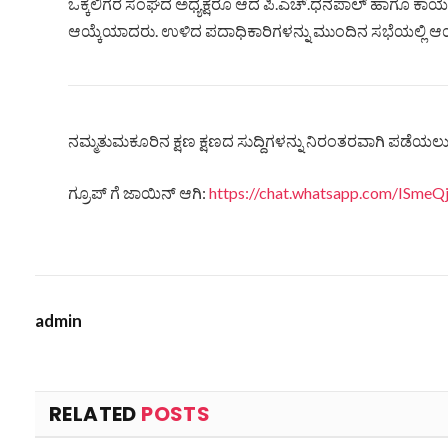
ಒಕ್ಕಲಿಗರ ಸಂಘದ ಅಧ್ಯಕ್ಷರೂ ಆದ ಪಿ.ಎಚ್.ಧನಪಾಲ್ ಹಾಗೂ ಕಾರ್ಯ
ಆಯ್ಕೆಯಾದರು. ಉಳಿದ ಪದಾಧಿಕಾರಿಗಳನ್ನು ಮುಂದಿನ ಸಭೆಯಲ್ಲಿ ಆ
ನಮ್ಮತುಮಕೂರಿನ ಕ್ಷಣ ಕ್ಷಣದ ಸುದ್ದಿಗಳನ್ನು ನಿರಂತರವಾಗಿ ಪಡೆಯಲು ನ
ಗ್ರೂಪ್ ಗೆ ಜಾಯಿನ್ ಆಗಿ:
https://chat.whatsapp.com/ISm
admin
RELATED
POSTS