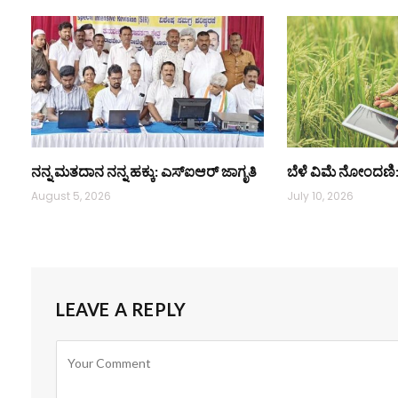
ನನ್ನ ಮತದಾನ ನನ್ನ ಹಕ್ಕು: ಎಸ್ಐಆರ್ ಜಾಗೃತಿ
ಬೆಳೆ ವಿಮೆ ನೋಂದಣಿ:
August 5, 2026
July 10, 2026
LEAVE A REPLY