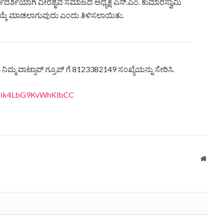
ದರ್ಶಿಯಾಗಿ ವೀರಶೈವ ಸಮಾಜದ ಅಧ್ಯಕ್ಷ ಎಸ್.ಎಂ. ಕುಮಾರಸ್ವಾಮಿ
ಯ್ಕೆ ಮಾಡಲಾಗುವುದು ಎಂದು ತಿಳಿಸಲಾಯಿತು.
ಿಮ್ಮ ವಾಟ್ಸಾಪ್ ಗ್ರೂಪ್ ಗೆ 8123382149 ಸಂಖ್ಯೆಯನ್ನು ಸೇರಿಸಿ.
eQjik4LbG9KvWhKlbCC
Webs