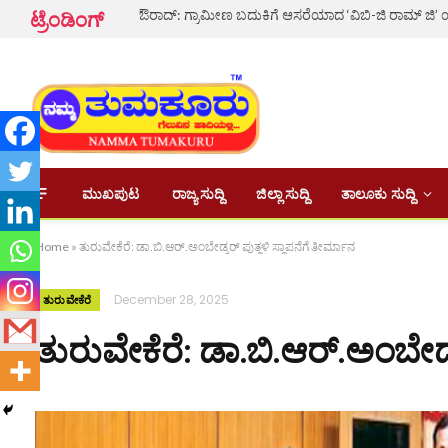
ಟ್ರೆಂಡಿಂಗ್
ಮುಖಪುಟ
ರಾಜ್ಯ ಸುದ್ದಿ
ಜಿಲ್ಲಾ ಸುದ್ದಿ
ತಾಲೂಕು ಸುದ್ದಿ
Home
»
ತುರುವೇಕೆರೆ: ಡಾ.ಬಿ.ಆರ್.ಅಂಬೇಡ್ಕರ್‌ ಪುತ್ಥಳಿ ಸ್ಥಾಪನೆಗೆ ತೀರ್ಮಾನ
December 28, 2025
ತುರುವೇಕೆರೆ
ತುರುವೇಕೆರೆ: ಡಾ.ಬಿ.ಆರ್.ಅಂಬೇಡ್ಕರ