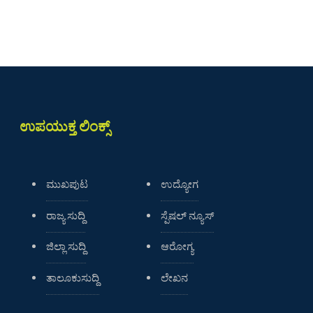
ಉಪಯುಕ್ತ ಲಿಂಕ್ಸ್
ಮುಖಪುಟ
ಉದ್ಯೋಗ
ರಾಜ್ಯ ಸುದ್ದಿ
ಸ್ಪೆಷಲ್ ನ್ಯೂಸ್
ಜಿಲ್ಲಾ ಸುದ್ದಿ
ಆರೋಗ್ಯ
ತಾಲೂಕುಸುದ್ದಿ
ಲೇಖನ