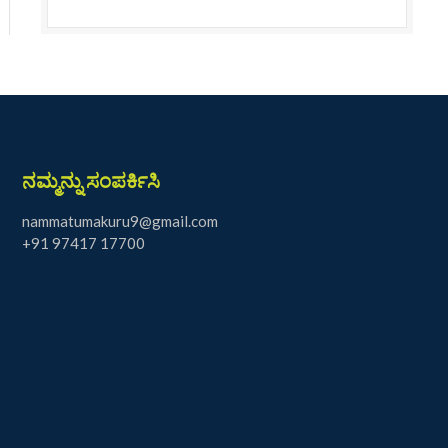
ನಮ್ಮನ್ನು ಸಂಪರ್ಕಿಸಿ
nammatumakuru9@gmail.com
+91 97417 17700