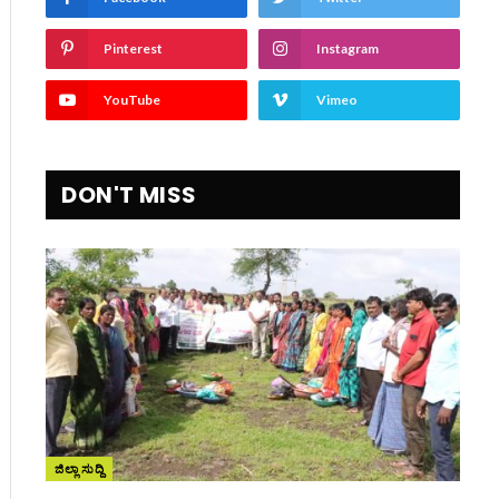
Pinterest
Instagram
YouTube
Vimeo
DON'T MISS
ite
ಜಿಲ್ಲಾ ಸುದ್ದಿ