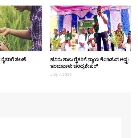
 ರೈತರಿಗೆ ಸಲಹೆ
ಹಸಿರು ಶಾಲು ರೈತರಿಗೆ ನ್ಯಾಯ ಕೊಡಿಸುವ ಅಸ್ತ್ರ:
ಇಂದುವಾಳು ಚಂದ್ರಶೇಖರ್
July 7, 2026