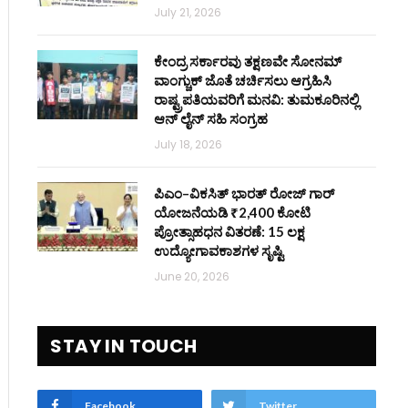
July 21, 2026
ಕೇಂದ್ರ ಸರ್ಕಾರವು ತಕ್ಷಣವೇ ಸೋನಮ್
ವಾಂಗ್ಚುಕ್ ಜೊತೆ ಚರ್ಚಿಸಲು ಆಗ್ರಹಿಸಿ
ರಾಷ್ಟ್ರಪತಿಯವರಿಗೆ ಮನವಿ: ತುಮಕೂರಿನಲ್ಲಿ
ಆನ್‌ ಲೈನ್ ಸಹಿ ಸಂಗ್ರಹ
July 18, 2026
ಪಿಎಂ–ವಿಕಸಿತ್ ಭಾರತ್ ರೋಜ್‌ ಗಾರ್
ಯೋಜನೆಯಡಿ ₹2,400 ಕೋಟಿ
ಪ್ರೋತ್ಸಾಹಧನ ವಿತರಣೆ: 15 ಲಕ್ಷ
ಉದ್ಯೋಗಾವಕಾಶಗಳ ಸೃಷ್ಟಿ
June 20, 2026
STAY IN TOUCH
Facebook
Twitter