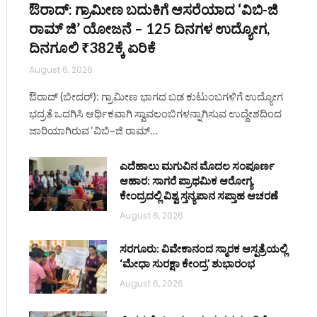
ಔರಾದ್: ಗ್ರಾಮೀಣ ಬದುಕಿಗೆ ಆಸರೆಯಾದ ‘ವಿಬಿ-ಜಿ
ರಾಮ್ ಜಿ’ ಯೋಜನೆ – 125 ದಿನಗಳ ಉದ್ಯೋಗ,
ದಿನಗೂಲಿ ₹382ಕ್ಕೆ ಏರಿಕೆ
August 6, 2026
ಔರಾದ್ (ಬೀದರ್): ಗ್ರಾಮೀಣ ಭಾಗದ ಬಡ ಕುಟುಂಬಗಳಿಗೆ ಉದ್ಯೋಗ
ಭದ್ರತೆ ಒದಗಿಸಿ ಆರ್ಥಿಕವಾಗಿ ಸ್ವಾವಲಂಬಿಗಳನ್ನಾಗಿಸುವ ಉದ್ದೇಶದಿಂದ
ಜಾರಿಯಾಗಿರುವ ‘ವಿಬಿ–ಜಿ ರಾಮ್…
ಎದೆಹಾಲು ಮಗುವಿನ ಮೊದಲ ಸಂಪೂರ್ಣ
ಆಹಾರ: ಸಾಗರೆ ಪ್ರಾಥಮಿಕ ಆರೋಗ್ಯ
ಕೇಂದ್ರದಲ್ಲಿ ವಿಶ್ವ ಸ್ತನ್ಯಪಾನ ಸಪ್ತಾಹ ಆಚರಣೆ
August 6, 2026
ಸರಗೂರು: ವಿವೇಕಾನಂದ ಸ್ಮಾರಕ ಆಸ್ಪತ್ರೆಯಲ್ಲಿ
‘ಮೇಧಾ ಸುರಕ್ಷಾ ಕೇಂದ್ರ’ ಶುಭಾರಂಭ
August 6, 2026