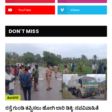
YouTube
Vimeo
DON'T MISS
ಕೊರಟಗೆರೆ
ರಸ್ತೆ ಗುಂಡಿ ತಪ್ಪಿಸಲು ಹೋಗಿ ಲಾರಿ ಡಿಕ್ಕಿ: ನವವಿವಾಹಿತೆ