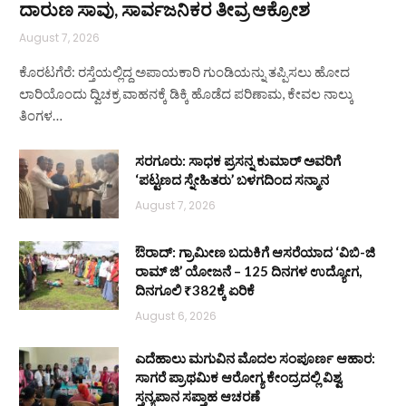
ದಾರುಣ ಸಾವು, ಸಾರ್ವಜನಿಕರ ತೀವ್ರ ಆಕ್ರೋಶ
August 7, 2026
ಕೊರಟಗೆರೆ: ರಸ್ತೆಯಲ್ಲಿದ್ದ ಅಪಾಯಕಾರಿ ಗುಂಡಿಯನ್ನು ತಪ್ಪಿಸಲು ಹೋದ
ಲಾರಿಯೊಂದು ದ್ವಿಚಕ್ರ ವಾಹನಕ್ಕೆ ಡಿಕ್ಕಿ ಹೊಡೆದ ಪರಿಣಾಮ, ಕೇವಲ ನಾಲ್ಕು
ತಿಂಗಳ…
ಸರಗೂರು: ಸಾಧಕ ಪ್ರಸನ್ನ ಕುಮಾರ್ ಅವರಿಗೆ
‘ಪಟ್ಟಣದ ಸ್ನೇಹಿತರು’ ಬಳಗದಿಂದ ಸನ್ಮಾನ
August 7, 2026
ಔರಾದ್: ಗ್ರಾಮೀಣ ಬದುಕಿಗೆ ಆಸರೆಯಾದ ‘ವಿಬಿ-ಜಿ
ರಾಮ್ ಜಿ’ ಯೋಜನೆ – 125 ದಿನಗಳ ಉದ್ಯೋಗ,
ದಿನಗೂಲಿ ₹382ಕ್ಕೆ ಏರಿಕೆ
August 6, 2026
ಎದೆಹಾಲು ಮಗುವಿನ ಮೊದಲ ಸಂಪೂರ್ಣ ಆಹಾರ:
ಸಾಗರೆ ಪ್ರಾಥಮಿಕ ಆರೋಗ್ಯ ಕೇಂದ್ರದಲ್ಲಿ ವಿಶ್ವ
ಸ್ತನ್ಯಪಾನ ಸಪ್ತಾಹ ಆಚರಣೆ