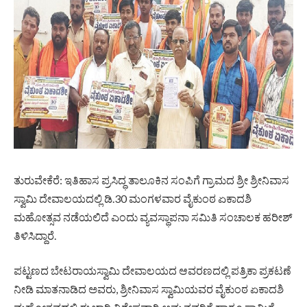
ತುರುವೇಕೆರೆ: ಇತಿಹಾಸ ಪ್ರಸಿದ್ಧ ತಾಲೂಕಿನ ಸಂಪಿಗೆ ಗ್ರಾಮದ ಶ್ರೀ ಶ್ರೀನಿವಾಸ
ಸ್ವಾಮಿ ದೇವಾಲಯದಲ್ಲಿ ಡಿ.30 ಮಂಗಳವಾರ ವೈಕುಂಠ ಏಕಾದಶಿ
ಮಹೋತ್ಸವ ನಡೆಯಲಿದೆ ಎಂದು ವ್ಯವಸ್ಥಾಪನಾ ಸಮಿತಿ ಸಂಚಾಲಕ ಹರೀಶ್
ತಿಳಿಸಿದ್ದಾರೆ.
ಪಟ್ಟಣದ ಬೇಟರಾಯಸ್ವಾಮಿ ದೇವಾಲಯದ ಆವರಣದಲ್ಲಿ ಪತ್ರಿಕಾ ಪ್ರಕಟಣೆ
ನೀಡಿ ಮಾತನಾಡಿದ ಅವರು, ಶ್ರೀನಿವಾಸ ಸ್ವಾಮಿಯವರ ವೈಕುಂಠ ಏಕಾದಶಿ