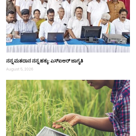
ನನ್ನ ಮತದಾನ ನನ್ನ ಹಕ್ಕು: ಎಸ್ಐಆರ್ ಜಾಗೃತಿ
August 5, 2026