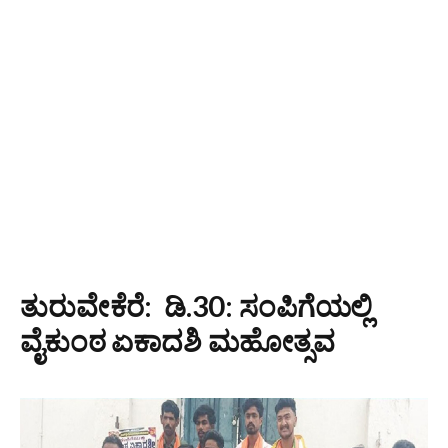
ತುರುವೇಕೆರೆ: ಡಿ.30: ಸಂಪಿಗೆಯಲ್ಲಿ
ವೈಕುಂಠ ಏಕಾದಶಿ ಮಹೋತ್ಸವ