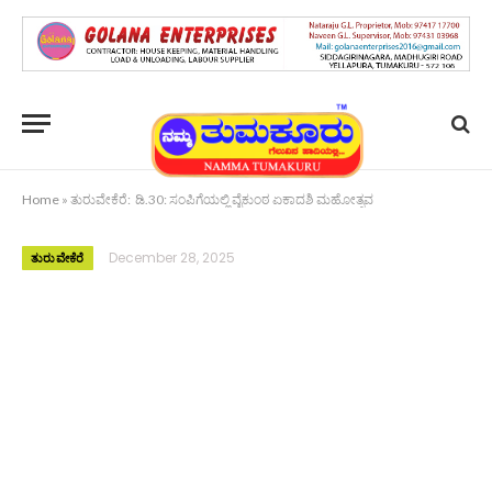
Home
»
ತುರುವೇಕೆರೆ: ಡಿ.30: ಸಂಪಿಗೆಯಲ್ಲಿ ವೈಕುಂಠ ಏಕಾದಶಿ ಮಹೋತ್ಸವ
December 28, 2025
ತುರುವೇಕೆರೆ