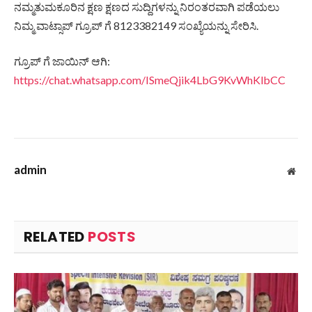
ನಮ್ಮತುಮಕೂರಿನ ಕ್ಷಣ ಕ್ಷಣದ ಸುದ್ದಿಗಳನ್ನು ನಿರಂತರವಾಗಿ ಪಡೆಯಲು
ನಿಮ್ಮ ವಾಟ್ಸಾಪ್ ಗ್ರೂಪ್ ಗೆ 8123382149 ಸಂಖ್ಯೆಯನ್ನು ಸೇರಿಸಿ.
ಗ್ರೂಪ್ ಗೆ ಜಾಯಿನ್ ಆಗಿ:
https://chat.whatsapp.com/ISmeQjik4LbG9KvWhKlbCC
admin
Web
RELATED
POSTS