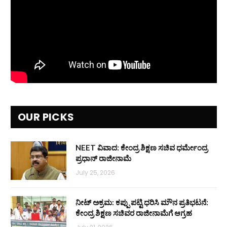
OUR PICKS
NEET ವಿವಾದ: ಕೇಂದ್ರ ಶಿಕ್ಷಣ ಸಚಿವ ಧರ್ಮೇಂದ್ರ
ಪ್ರಧಾನ್ ರಾಜೀನಾಮೆ
July 25, 2026
ನೀಟ್ ಅಕ್ರಮ: ಕಪ್ಪು ಪಟ್ಟಿ ಧರಿಸಿ ಮೌನ ಪ್ರತಿಭಟನೆ:
ಕೇಂದ್ರ ಶಿಕ್ಷಣ ಸಚಿವರ ರಾಜೀನಾಮೆಗೆ ಆಗ್ರಹ