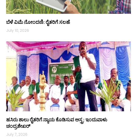
ಬೆಳೆ ವಿಮೆ ನೋಂದಣಿ: ರೈತರಿಗೆ ಸಲಹೆ
July 10, 2026
ಹಸಿರು ಶಾಲು ರೈತರಿಗೆ ನ್ಯಾಯ ಕೊಡಿಸುವ ಅಸ್ತ್ರ: ಇಂದುವಾಳು
ಚಂದ್ರಶೇಖರ್
July 7, 2026