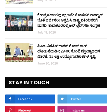
July 21, 2026
ಕೇಂದ್ರ ಸರ್ಕಾರವು ತಕ್ಷಣವೇ ಸೋನಮ್ ವಾಂಗ್ಚುಕ್
ಜೊತೆ ಚರ್ಚಿಸಲು ಆಗ್ರಹಿಸಿ ರಾಷ್ಟ್ರಪತಿಯವರಿಗೆ
ಮನವಿ: ತುಮಕೂರಿನಲ್ಲಿ ಆನ್‌ ಲೈನ್ ಸಹಿ ಸಂಗ್ರಹ
July 18, 2026
ಪಿಎಂ–ವಿಕಸಿತ್ ಭಾರತ್ ರೋಜ್‌ ಗಾರ್
ಯೋಜನೆಯಡಿ ₹2,400 ಕೋಟಿ ಪ್ರೋತ್ಸಾಹಧನ
ವಿತರಣೆ: 15 ಲಕ್ಷ ಉದ್ಯೋಗಾವಕಾಶಗಳ ಸೃಷ್ಟಿ
June 20, 2026
STAY IN TOUCH
Facebook
Twitter
Pinterest
Instagram