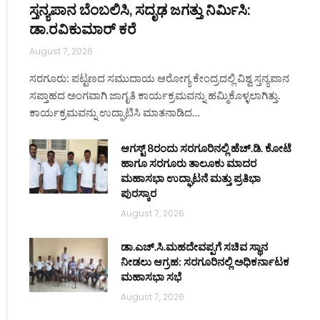
ಸ್ತನ್ಯಪಾನ ಬೆಂಬಲಿಸಿ, ಸದೃಢ ಜಗತ್ತು ನಿರ್ಮಿಸಿ:
ಡಾ.ರವಿಕುಮಾರ್ ಕರೆ
August 7, 2026
ಸರಗೂರು: ಪಟ್ಟಣದ ಸಮುದಾಯ ಆರೋಗ್ಯ ಕೇಂದ್ರದಲ್ಲಿ ವಿಶ್ವ ಸ್ತನ್ಯಪಾನ
ಸಪ್ತಾಹದ ಅಂಗವಾಗಿ ಜಾಗೃತಿ ಕಾರ್ಯಕ್ರಮವನ್ನು ಹಮ್ಮಿಕೊಳ್ಳಲಾಗಿತ್ತು.
ಕಾರ್ಯಕ್ರಮವನ್ನು ಉದ್ಘಾಟಿಸಿ ಮಾತನಾಡಿದ…
ಆಗಸ್ಟ್ 8ರಂದು ಸರಗೂರಿನಲ್ಲಿ ಹೆಚ್.ಡಿ. ಕೋಟೆ
ಹಾಗೂ ಸರಗೂರು ತಾಲೂಕು ಮಾದರ
ಮಹಾಸಭಾ ಉದ್ಘಾಟನೆ ಮತ್ತು ಪ್ರತಿಭಾ
ಪುರಸ್ಕಾರ
August 7, 2026
ಡಾ.ಎಚ್.ಸಿ.ಮಹದೇವಪ್ಪಗೆ ಸಚಿವ ಸ್ಥಾನ
ನೀಡಲು ಆಗ್ರಹ: ಸರಗೂರಿನಲ್ಲಿ ಅಧಿಕರ್ನಾಟಕ
ಮಹಾಸಭಾ ಸಭೆ
August 7, 2026