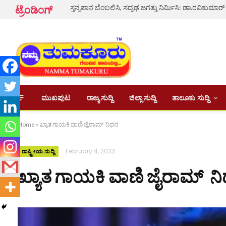
ಸ್ತನ್ಯಪಾನ ಬೆಂಬಲಿಸಿ, ಸದೃಢ ಜಗತ್ತು ನಿರ್ಮಿಸಿ: ಡಾ.ರವಿಕುಮಾರ್
ಟ್ರೆಂಡಿಂಗ್
ಮುಖಪುಟ
ರಾಜ್ಯ ಸುದ್ದಿ
ಜಿಲ್ಲಾ ಸುದ್ದಿ
ತಾಲೂಕು ಸುದ್ದಿ
Home
»
ಖ್ಯಾತ ಗಾಯಕಿ ವಾಣಿ ಜೈರಾಮ್ ನಿಧನ
February 4, 2023
ರಾಷ್ಟ್ರೀಯ ಸುದ್ದಿ
ಖ್ಯಾತ ಗಾಯಕಿ ವಾಣಿ ಜೈರಾಮ್ ನ