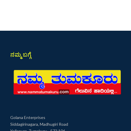
ನಮ್ಮ ಬಗ್ಗೆ
Golana Enterprises
Siddagirinagara, Madhugiri Road
Yellapura, Tumakuru - 572 106