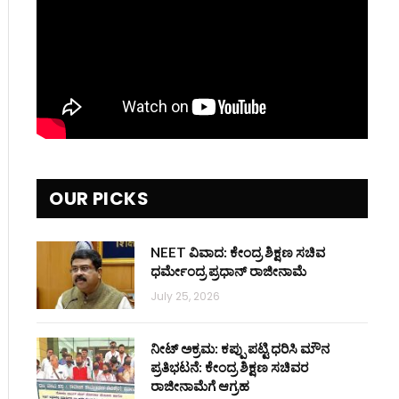
OUR PICKS
NEET ವಿವಾದ: ಕೇಂದ್ರ ಶಿಕ್ಷಣ ಸಚಿವ
ಧರ್ಮೇಂದ್ರ ಪ್ರಧಾನ್ ರಾಜೀನಾಮೆ
July 25, 2026
ನೀಟ್ ಅಕ್ರಮ: ಕಪ್ಪು ಪಟ್ಟಿ ಧರಿಸಿ ಮೌನ
ಪ್ರತಿಭಟನೆ: ಕೇಂದ್ರ ಶಿಕ್ಷಣ ಸಚಿವರ
ರಾಜೀನಾಮೆಗೆ ಆಗ್ರಹ