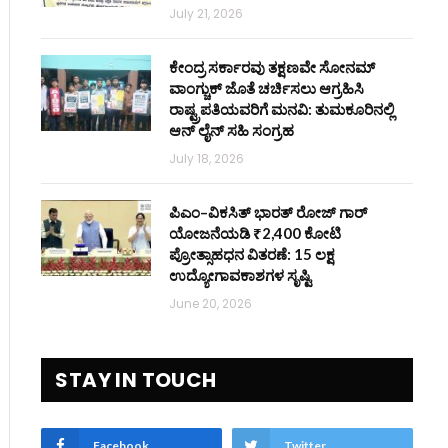
July 21, 2026
ಕೇಂದ್ರ ಸರ್ಕಾರವು ತಕ್ಷಣವೇ ಸೋನಮ್
ವಾಂಗ್ಚುಕ್ ಜೊತೆ ಚರ್ಚಿಸಲು ಆಗ್ರಹಿಸಿ
ರಾಷ್ಟ್ರಪತಿಯವರಿಗೆ ಮನವಿ: ತುಮಕೂರಿನಲ್ಲಿ
ಆನ್‌ ಲೈನ್ ಸಹಿ ಸಂಗ್ರಹ
July 18, 2026
ಪಿಎಂ–ವಿಕಸಿತ್ ಭಾರತ್ ರೋಜ್‌ ಗಾರ್
ಯೋಜನೆಯಡಿ ₹2,400 ಕೋಟಿ
ಪ್ರೋತ್ಸಾಹಧನ ವಿತರಣೆ: 15 ಲಕ್ಷ
ಉದ್ಯೋಗಾವಕಾಶಗಳ ಸೃಷ್ಟಿ
June 20, 2026
STAY IN TOUCH
Facebook
Twitter