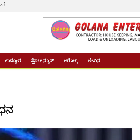
 ಕರೆ
ಉದ್ಯೋಗ
ಸ್ಪೆಷಲ್ ನ್ಯೂಸ್
ಆರೋಗ್ಯ
ಲೇಖನ
ಿಧನ