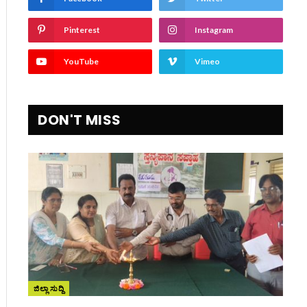
Pinterest
Instagram
YouTube
Vimeo
ite
DON'T MISS
ಜಿಲ್ಲಾ ಸುದ್ದಿ