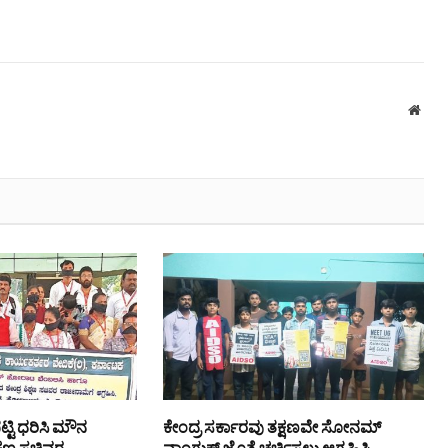
Webs
ಟ್ಟಿ ಧರಿಸಿ ಮೌನ
ಕೇಂದ್ರ ಸರ್ಕಾರವು ತಕ್ಷಣವೇ ಸೋನಮ್
ಿಕ್ಷಣ ಸಚಿವರ
ವಾಂಗ್ಚುಕ್ ಜೊತೆ ಚರ್ಚಿಸಲು ಆಗ್ರಹಿಸಿ