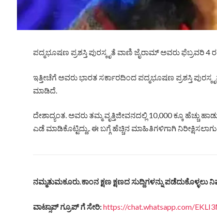
ಪದ್ಮಭೂಷಣ ಪ್ರಶಸ್ತಿ ಪುರಸ್ಕೃತೆ ವಾಣಿ ಜೈರಾಮ್ ಅವರು ಫೆಬ್ರವರಿ 4 ರಂದ
ಇತ್ತೀಚೆಗೆ ಅವರು ಭಾರತ ಸರ್ಕಾರದಿಂದ ಪದ್ಮಭೂಷಣ ಪ್ರಶಸ್ತಿ ಪುರಸ್
ಮಾಡಿದೆ.
ದೇಶಾದ್ಯಂತ. ಅವರು ತಮ್ಮ ವೃತ್ತಿಜೀವನದಲ್ಲಿ 10,000 ಕ್ಕೂ ಹೆಚ್ಚ
ಎಡೆ ಮಾಡಿಕೊಟ್ಟಿದ್ದು,. ಈ ಬಗ್ಗೆ ಹೆಚ್ಚಿನ ಮಾಹಿತಿಗಳಿಗಾಗಿ ನಿರೀಕ್ಷಿಸಲಾಗುತ್
ನಮ್ಮತುಮಕೂರು
.
ಕಾಂನ
ಕ್ಷಣ
ಕ್ಷಣದ
ಸುದ್ದಿಗಳನ್ನು
ಪಡೆದುಕೊಳ್ಳಲು
ನಿ
ವಾಟ್ಸಾಪ್
ಗ್ರೂಪ್
ಗೆ
ಸೇರಿ
:
https://chat.whatsapp.com/EK