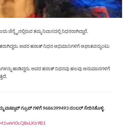
ು ಚೆನ್ನೈನಲ್ಲಿರುವ ತಮ್ಮ ನಿವಾಸದಲ್ಲಿ ನಿಧನರಾಗಿದ್ದಾರೆ.
ಕೃತರಾಗಿದ್ದರು. ಅವರ ಹಠಾತ್ ನಿಧನ ಅಭಿಮಾನಿಗಳಿಗೆ ಆಘಾತವನ್ನುಂಟು
ು ಹಾಡುಗಳನ್ನು ಹಾಡಿದ್ದರು. ಅವರ ಹಠಾತ್ ನಿಧನವು ಹಲವು ಅನುಮಾನಗಳಿಗೆ
ತಿದೆ.
ಮ್ಮ
ವಾಟ್ಸಾಪ್
ಗ್ರೂಪ್
ಗಳಿಗೆ
9686399493
ನಂಬರ್
ಸೇರಿಸಿಕೊಳ್ಳಿ
.
LI3M1veVt0cQ8xLKb9B1