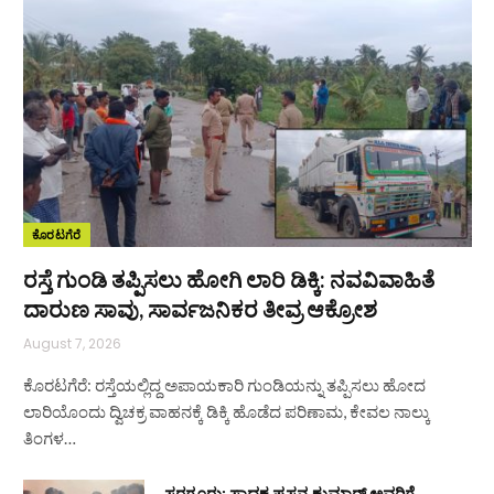
ಕೊರಟಗೆರೆ
ರಸ್ತೆ ಗುಂಡಿ ತಪ್ಪಿಸಲು ಹೋಗಿ ಲಾರಿ ಡಿಕ್ಕಿ: ನವವಿವಾಹಿತೆ
ದಾರುಣ ಸಾವು, ಸಾರ್ವಜನಿಕರ ತೀವ್ರ ಆಕ್ರೋಶ
August 7, 2026
ಕೊರಟಗೆರೆ: ರಸ್ತೆಯಲ್ಲಿದ್ದ ಅಪಾಯಕಾರಿ ಗುಂಡಿಯನ್ನು ತಪ್ಪಿಸಲು ಹೋದ
ಲಾರಿಯೊಂದು ದ್ವಿಚಕ್ರ ವಾಹನಕ್ಕೆ ಡಿಕ್ಕಿ ಹೊಡೆದ ಪರಿಣಾಮ, ಕೇವಲ ನಾಲ್ಕು
ತಿಂಗಳ…
ಸರಗೂರು: ಸಾಧಕ ಪ್ರಸನ್ನ ಕುಮಾರ್ ಅವರಿಗೆ