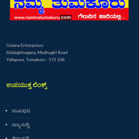
Golana Enterprises
Siddagirinagara, Madhugiri Road
Yellapura, Tumakuru - 572 106
ಉಪಯುಕ್ತ ಲಿಂಕ್ಸ್
ಮುಖಪುಟ
ರಾಜ್ಯ ಸುದ್ದಿ
ಜಿಲ್ಲಾ ಸುದ್ದಿ