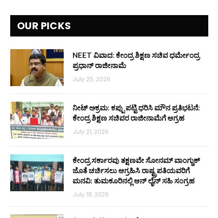
OUR PICKS
NEET ವಿವಾದ: ಕೇಂದ್ರ ಶಿಕ್ಷಣ ಸಚಿವ ಧರ್ಮೇಂದ್ರ
ಪ್ರಧಾನ್ ರಾಜೀನಾಮೆ
July 25, 2026
ನೀಟ್ ಅಕ್ರಮ: ಕಪ್ಪು ಪಟ್ಟಿ ಧರಿಸಿ ಮೌನ ಪ್ರತಿಭಟನೆ:
ಕೇಂದ್ರ ಶಿಕ್ಷಣ ಸಚಿವರ ರಾಜೀನಾಮೆಗೆ ಆಗ್ರಹ
July 21, 2026
ಕೇಂದ್ರ ಸರ್ಕಾರವು ತಕ್ಷಣವೇ ಸೋನಮ್ ವಾಂಗ್ಚುಕ್
ಜೊತೆ ಚರ್ಚಿಸಲು ಆಗ್ರಹಿಸಿ ರಾಷ್ಟ್ರಪತಿಯವರಿಗೆ
ಮನವಿ: ತುಮಕೂರಿನಲ್ಲಿ ಆನ್‌ ಲೈನ್ ಸಹಿ ಸಂಗ್ರಹ
July 18, 2026