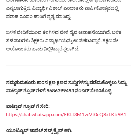
ಎನ್ನಲಾಗುತ್ತಿದೆ. ವಿದ್ಯಾರ್ಥಿ ವಿಶಾಲ್ ಎಂಬಾತನು ವಾರ್ಷಿಕೋತ್ಸವದಲ್ಲಿ
ವರಾಹ ರೂಪಂ ಹಾಡಿಗೆ ನೃತ್ಯ ಮಾಡಿದ್ದ.
ಬಳಿಕ ವೇದಿಕೆಯಿಂದ ಕೆಳಗಿಳಿದ ವೇಳೆ ದೈವ ಆವಾಹನೆಯಾಗಿದೆ. ಬಳಿಕ
ಸಹಪಾಠಿಗಳು ಶಿಕ್ಷಕರು ವಿದ್ಯಾರ್ಥಿಯನ್ನು ಉಪಚರಿಸಿದ್ದಾರೆ. ತಕ್ಷಣವೇ
ಆಯೋಜಕರು ಹಾಡು ನಿಲ್ಲಿಸಿದ್ದಾರೆನ್ನಲಾಗಿದೆ.
ನಮ್ಮತುಮಕೂರು
.
ಕಾಂನ
ಕ್ಷಣ
ಕ್ಷಣದ
ಸುದ್ದಿಗಳನ್ನು
ಪಡೆದುಕೊಳ್ಳಲು
ನಿಮ್ಮ
ವಾಟ್ಸಾಪ್
ಗ್ರೂಪ್
ಗಳಿಗೆ
9686399493
ನಂಬರ್
ಸೇರಿಸಿಕೊಳ್ಳಿ
.
ವಾಟ್ಸಾಪ್
ಗ್ರೂಪ್
ಗೆ
ಸೇರಿ
:
https://chat.whatsapp.com/EKLI3M1veVt0cQ8xLKb9B1
ಯೂಟ್ಯೂಬ್ ಚಾನೆಲ್ ಸಬ್ಸ್ ಕ್ರೈಬ್ ಆಗಿ: