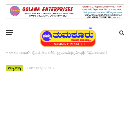
Home
»
ಪಂಜುರ್ಲಿ ದೈವದ ವೇಷ ಧರಿಸಿ ನೃತ್ಯ ಮಾಡುತ್ತಿದ್ದ ವಿದ್ಯಾರ್ಥಿಗೆ ದೈವ ಆವಾಹನೆ
February 12, 2023
ರಾಜ್ಯ ಸುದ್ದಿ