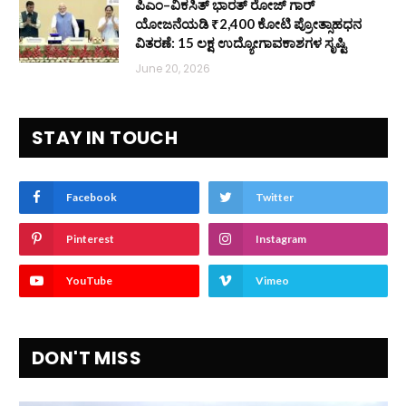
ಪಿಎಂ–ವಿಕಸಿತ್ ಭಾರತ್ ರೋಜ್‌ ಗಾರ್
ಯೋಜನೆಯಡಿ ₹2,400 ಕೋಟಿ ಪ್ರೋತ್ಸಾಹಧನ
ವಿತರಣೆ: 15 ಲಕ್ಷ ಉದ್ಯೋಗಾವಕಾಶಗಳ ಸೃಷ್ಟಿ
June 20, 2026
STAY IN TOUCH
Facebook
Twitter
Pinterest
Instagram
YouTube
Vimeo
DON'T MISS