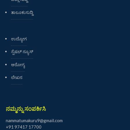
ತಾಲೂಕುಸುದ್ದಿ
ಉದ್ಯೋಗ
ಸ್ಪೆಷಲ್ ನ್ಯೂಸ್
ಆರೋಗ್ಯ
ಲೇಖನ
ನಮ್ಮನ್ನು ಸಂಪರ್ಕಿಸಿ
nammatumakuru9@gmail.com
+91 97417 17700