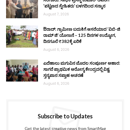
‘ಪಟ್ಟಣದ ಸ್ನೇಹಿತರು’ ಬಳಗದಿಂದ ಸನ್ಮಾನ
August 7, 2026
ಔರಾದ್: ಗ್ರಾಮೀಣ ಬದುಕಿಗೆ ಆಸರೆಯಾದ ‘ವಿಬಿ-ಜಿ
ರಾಮ್ ಜಿ’ ಯೋಜನೆ – 125 ದಿನಗಳ ಉದ್ಯೋಗ,
ದಿನಗೂಲಿ ₹382ಕ್ಕೆ ಏರಿಕೆ
August 6, 2026
ಎದೆಹಾಲು ಮಗುವಿನ ಮೊದಲ ಸಂಪೂರ್ಣ ಆಹಾರ:
ಸಾಗರೆ ಪ್ರಾಥಮಿಕ ಆರೋಗ್ಯ ಕೇಂದ್ರದಲ್ಲಿ ವಿಶ್ವ
ಸ್ತನ್ಯಪಾನ ಸಪ್ತಾಹ ಆಚರಣೆ
August 6, 2026
Subscribe to Updates
Get the latest creative news from SmartMag