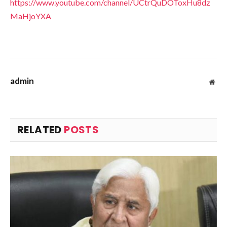
https://www.youtube.com/channel/UCtrQuDOToxHu8dz
MaHjoYXA
admin
Web
RELATED
POSTS