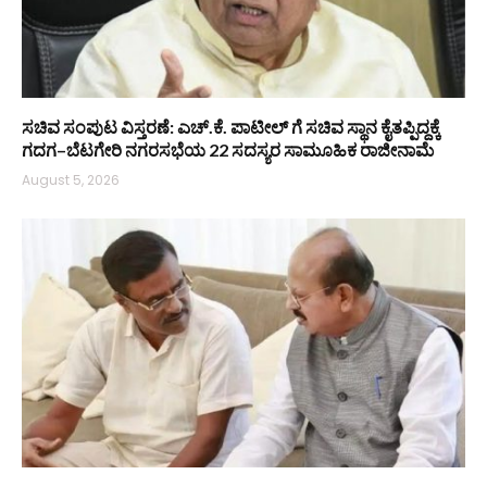
ಸಚಿವ ಸಂಪುಟ ವಿಸ್ತರಣೆ: ಎಚ್.ಕೆ. ಪಾಟೀಲ್ ಗೆ ಸಚಿವ ಸ್ಥಾನ ಕೈತಪ್ಪಿದ್ದಕ್ಕೆ
ಗದಗ–ಬೆಟಗೇರಿ ನಗರಸಭೆಯ 22 ಸದಸ್ಯರ ಸಾಮೂಹಿಕ ರಾಜೀನಾಮೆ
August 5, 2026