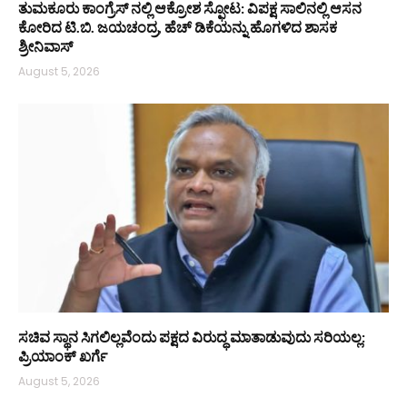
ತುಮಕೂರು ಕಾಂಗ್ರೆಸ್ ನಲ್ಲಿ ಆಕ್ರೋಶ ಸ್ಫೋಟ: ವಿಪಕ್ಷ ಸಾಲಿನಲ್ಲಿ ಆಸನ
ಕೋರಿದ ಟಿ.ಬಿ. ಜಯಚಂದ್ರ, ಹೆಚ್ ಡಿಕೆಯನ್ನು ಹೊಗಳಿದ ಶಾಸಕ
ಶ್ರೀನಿವಾಸ್
August 5, 2026
ಸಚಿವ ಸ್ಥಾನ ಸಿಗಲಿಲ್ಲವೆಂದು ಪಕ್ಷದ ವಿರುದ್ಧ ಮಾತಾಡುವುದು ಸರಿಯಲ್ಲ:
ಪ್ರಿಯಾಂಕ್ ಖರ್ಗೆ
August 5, 2026