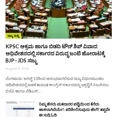
ರಾಜ್ಯ ಸುದ್ದಿ
KPSC ಅಕ್ರಮ ಹಾಗೂ ಬಿಡದಿ ಟೌನ್‌ ಶಿಪ್ ವಿವಾದ:
ಅಧಿವೇಶನದಲ್ಲಿ ಸರ್ಕಾರದ ವಿರುದ್ಧ ಜಂಟಿ ಹೋರಾಟಕ್ಕೆ
BJP–JDS ಸಜ್ಜು
August 9, 2026
ಬೆಂಗಳೂರು: ಆಗಸ್ಟ್ 13ರಿಂದ ಆರಂಭವಾಗಲಿರುವ ರಾಜ್ಯ ವಿಧಾನಮಂಡಲ
ಅಧಿವೇಶನದಲ್ಲಿ ಆಡಳಿತಾರೂಢ ಕಾಂಗ್ರೆಸ್ ಸರ್ಕಾರವನ್ನು ಇಕ್ಕಟ್ಟಿಗೆ ಸಿಲುಕಿಸಲು
ಬಿಜೆಪಿ ಹಾಗೂ ಜೆಡಿಎಸ್…
ನಿಮ್ಮ ಹೆಸರು ಮತದಾರರ ಪಟ್ಟಿಯಿಂದ ತೆಗೆದು
ಹಾಕಲಾಗಿದೆಯೇ?: ಪರಿಶೀಲಿಸುವುದು ಹೇಗೆ? ತಪ್ಪದೇ
ಈ ಸುದ್ದಿ ಓದಿ