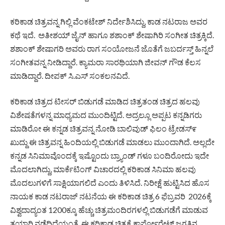
ಕರಿಕಾಡ ಚಿತ್ರವನ್ನ ಗಿಲ್ಲಿ ವೆಂಕಟೇಶ್ ನಿರ್ದೇಶಿಸಿದ್ದು, ಕಾಡ ನಟರಾಜ ಅವರ
ಕಥೆ ಇದೆ. ಅತೀಶಯ್ ಜೈನ್ ಹಾಗೂ ಶಶಾಂಕ್ ಶೇಷಾಗಿರಿ ಸಂಗೀತ ಚಿತ್ರಕ್ಕಿದೆ.
ಶಶಾಂಕ್ ಶೇಷಾಗರಿ ಅವರು ರಾಗ ಸಂಯೋಜನೆ ಜೊತೆಗೆ ಜಬರ್ದಸ್ತ್ ಹಿನ್ನಲೆ
ಸಂಗೀತವನ್ನ ನೀಡಿದ್ದಾರೆ. ಕ್ಯಾಮರಾ ಸಾರಥಿಯಾಗಿ ಜೀವನ್ ಗೌಡ ಕೆಲಸ
ಮಾಡಿದ್ದಾರೆ. ದೀಪಕ್ ಸಿ.ಎಸ್ ಸಂಕಲನವಿದೆ.
ಕರಿಕಾಡ ಚಿತ್ರದ ಟೀಸರ್ ಬಿಡುಗಡೆ ಮಾಡಿದ ಚಿತ್ರತಂಡ ಚಿತ್ರದ ಹಲವು
ವಿಶೇಷತೆಗಳನ್ನ ಮಾಧ್ಯಮದ ಮುಂದಿಟ್ಟಿದೆ. ಅದ್ರಲ್ಲೂ ಅಪ್ಪಟ ಕನ್ನಡಿಗರು
ಮಾಡಿರೋ ಈ ಕನ್ನಡ ಚಿತ್ರವನ್ನ ನೋಡಿ ಬಾಲಿವುಡ್ ಫಿಲಂ ಟ್ರೇಡಸ್೯
ಖುದ್ದು ಈ ಚಿತ್ರವನ್ನ ಹಿಂದಿಯಲ್ಲಿ ಬಿಡುಗಡೆ ಮಾಡಲು ಮುಂದಾಗಿದೆ. ಅಲ್ಲದೇ
ಕನ್ನಡ ಸಿನಿಮಾವೊಂದಕ್ಕೆ ಇಷ್ಟೊಂದು ಬ್ರ್ಯಾಂಡ್ ಗಳೂ ಬಂದಿರೋದು ಇದೇ
ಮೊದಲಾಗಿದ್ದು, ಮಾರ್ಕೆಟಿಂಗ್ ವಿಚಾರದಲ್ಲಿ ಕರಿಕಾಡ ಸಿನಿಮಾ ಹಲವು
ಮೊದಲುಗಳಿಗೆ ಸಾಕ್ಷಿಯಾಗಲಿದೆ ಎಂದು ತಿಳಿಸಿದೆ. ನಿರೀಕ್ಷೆ ಹುಟ್ಟಿಸಿದ ಹೊಸ
ನಾಯಕ ಕಾಡ ನಟರಾಜ್ ನಟನೆಯ ಈ ಕರಿಕಾಡ ಚಿತ್ರ 6 ಫೆಬ್ರವರಿ 2026ಕ್ಕೆ
ವಿಶ್ವದಾದ್ಯಂತ 1200ಕ್ಕೂ ಹೆಚ್ಚು ಚಿತ್ರಮಂದಿರಗಳಲ್ಲಿ ಬಿಡುಗಡೆಗೆ ಮಾಡುವ
ತಯಾರಿ ನಡೆದಿದೆಯಂತೆ. ಈ ಕರಿಕಾಡ ಚಿತ್ರಕ್ಕೆ ಕಾರ್ಪೋರೇಟ್ ಜಗತ್ತಿನ