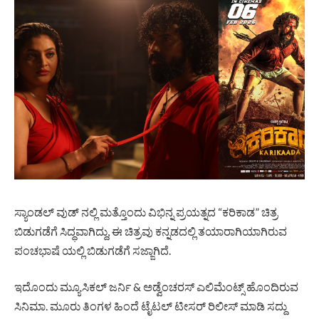
ಸ್ಯಾಂಡಲ್ ವುಡ್ ನಲ್ಲಿ ಮತ್ತೊಂದು ವಿಭಿನ್ನ ಪ್ರಯತ್ನದ “ಕರಿಕಾಡ” ಚಿತ್ರ
ಬಿಡುಗಡೆಗೆ ಸಿದ್ಧವಾಗಿದ್ದು, ಈ ಚಿತ್ರವು ಕನ್ನಡದಲ್ಲಿ ತಯಾರಾಗಿಯಾಗಿರುವ
ಪಂಚಭಾಷೆ ಯಲ್ಲಿ ಬಿಡುಗಡೆಗೆ ಸಜ್ಜಾಗಿದೆ.
ಇದೊಂದು ಮ್ಯೂಸಿಕಲ್ ಜರ್ನಿ & ಅಡ್ವೆಂಚರಸ್ ಎಲಿಮೆಂಟ್ಸ್ ಹೊಂದಿರುವ
ಸಿನಿಮಾ. ಮೂರು ತಿಂಗಳ ಹಿಂದೆ ಟೈಟಲ್ ಟೀಸರ್ ರಿಲೀಸ್ ಮಾಡಿ ಸದ್ದು