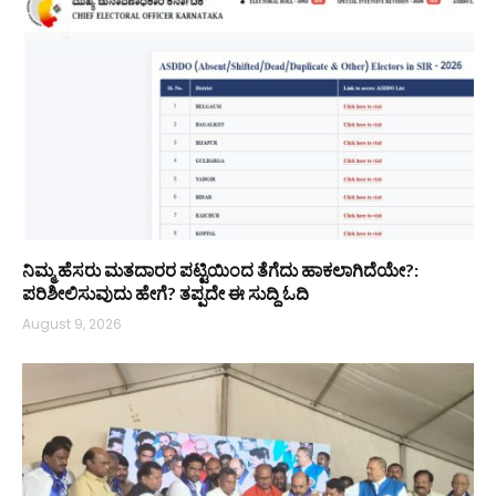
ನಿಮ್ಮ ಹೆಸರು ಮತದಾರರ ಪಟ್ಟಿಯಿಂದ ತೆಗೆದು ಹಾಕಲಾಗಿದೆಯೇ?:
ಪರಿಶೀಲಿಸುವುದು ಹೇಗೆ? ತಪ್ಪದೇ ಈ ಸುದ್ದಿ ಓದಿ
August 9, 2026