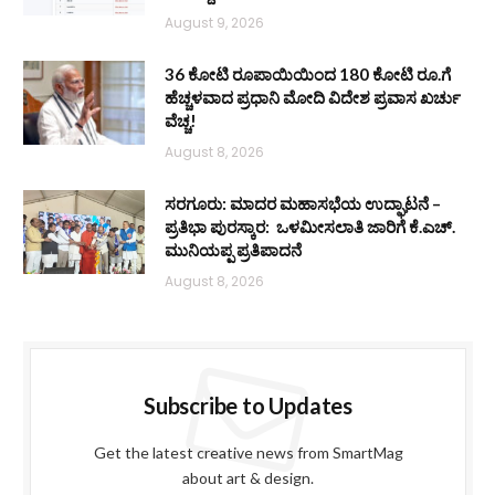
August 9, 2026
36 ಕೋಟಿ ರೂಪಾಯಿಯಿಂದ 180 ಕೋಟಿ ರೂ.ಗೆ
ಹೆಚ್ಚಳವಾದ ಪ್ರಧಾನಿ ಮೋದಿ ವಿದೇಶ ಪ್ರವಾಸ ಖರ್ಚು
ವೆಚ್ಚ!
August 8, 2026
ಸರಗೂರು: ಮಾದರ ಮಹಾಸಭೆಯ ಉದ್ಘಾಟನೆ –
ಪ್ರತಿಭಾ ಪುರಸ್ಕಾರ: ಒಳಮೀಸಲಾತಿ ಜಾರಿಗೆ ಕೆ.ಎಚ್.
ಮುನಿಯಪ್ಪ ಪ್ರತಿಪಾದನೆ
August 8, 2026
Subscribe to Updates
Get the latest creative news from SmartMag
about art & design.