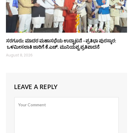
ಸರಗೂರು: ಮಾದರ ಮಹಾಸಭೆಯ ಉದ್ಘಾಟನೆ –ಪ್ರತಿಭಾ ಪುರಸ್ಕಾರ:
ಒಳಮೀಸಲಾತಿ ಜಾರಿಗೆ ಕೆ.ಎಚ್. ಮುನಿಯಪ್ಪ ಪ್ರತಿಪಾದನೆ
August 8, 2026
LEAVE A REPLY