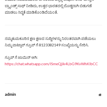
ಬ್ರ್ಯಾಂಡ್ಸ್ ಸಾಥ್ ನೀಡಿದು, ಉತ್ತರ ಭಾರತದಲ್ಲಿ ದೊಡ್ಡದಾಗಿ ಬಿಡುಗಡೆ
ಮಾಡಲು ಸಿದ್ಧತೆ ಮಾಡಿಕೊಂಡಿದೆಯಂತೆ.
ನಮ್ಮತುಮಕೂರಿನ ಕ್ಷಣ ಕ್ಷಣದ ಸುದ್ದಿಗಳನ್ನು ನಿರಂತರವಾಗಿ ಪಡೆಯಲು
ನಿಮ್ಮ ವಾಟ್ಸಾಪ್ ಗ್ರೂಪ್ ಗೆ 8123382149 ಸಂಖ್ಯೆಯನ್ನು ಸೇರಿಸಿ.
ಗ್ರೂಪ್ ಗೆ ಜಾಯಿನ್ ಆಗಿ:
https://chat.whatsapp.com/ISmeQjik4LbG9KvWhKlbCC
admin
Web