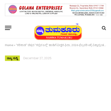
Home
»
“ಕರಿಕಾಡ” ಚಿತ್ರದ “ಕಬ್ಬಿನ ಜಲ್ಲೆ” ಹಾಡಿಗೆ ವೀಕ್ಷಕ ಫಿದಾ, 2026 ಫೆಬ್ರವರಿ 6ಕ್ಕೆ ವಿಶ್ವಾದ್ಯಂತ ರಿಲೀಸ್
December 27, 2025
ರಾಜ್ಯ ಸುದ್ದಿ