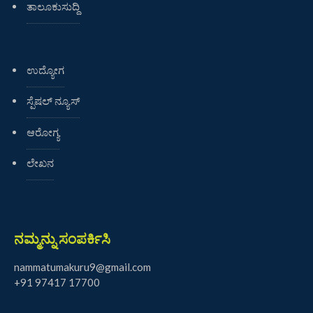
ತಾಲೂಕುಸುದ್ದಿ
ಉದ್ಯೋಗ
ಸ್ಪೆಷಲ್ ನ್ಯೂಸ್
ಆರೋಗ್ಯ
ಲೇಖನ
ನಮ್ಮನ್ನು ಸಂಪರ್ಕಿಸಿ
nammatumakuru9@gmail.com
+91 97417 17700