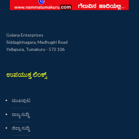
Golana Enterprises
Siddagirinagara, Madhugiri Road
Yellapura, Tumakuru - 572 106
ಉಪಯುಕ್ತ ಲಿಂಕ್ಸ್
ಮುಖಪುಟ
ರಾಜ್ಯ ಸುದ್ದಿ
ಜಿಲ್ಲಾ ಸುದ್ದಿ