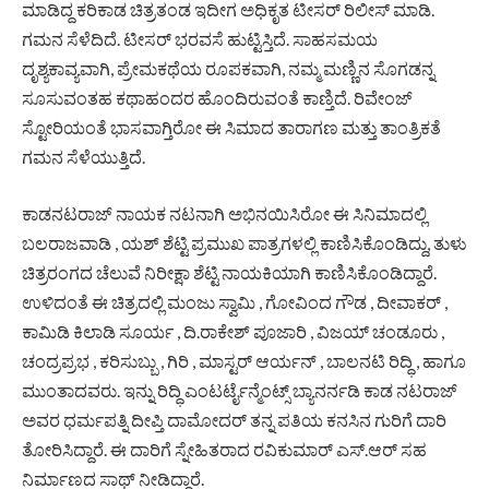
ಮಾಡಿದ್ದ ಕರಿಕಾಡ ಚಿತ್ರತಂಡ ಇದೀಗ ಅಧಿಕೃತ ಟೀಸರ್ ರಿಲೀಸ್ ಮಾಡಿ.
ಗಮನ ಸೆಳೆದಿದೆ. ಟೀಸರ್ ಭರವಸೆ ಹುಟ್ಟಿಸ್ತಿದೆ. ಸಾಹಸಮಯ
ದೃಶ್ಯಕಾವ್ಯವಾಗಿ, ಪ್ರೇಮಕಥೆಯ ರೂಪಕವಾಗಿ, ನಮ್ಮ ಮಣ್ಣಿನ ಸೊಗಡನ್ನ
ಸೂಸುವಂತಹ ಕಥಾಹಂದರ ಹೊಂದಿರುವಂತೆ ಕಾಣ್ತಿದೆ. ರಿವೇಂಜ್
ಸ್ಟೋರಿಯಂತೆ ಭಾಸವಾಗ್ತಿರೋ ಈ ಸಿಮಾದ ತಾರಾಗಣ ಮತ್ತು ತಾಂತ್ರಿಕತೆ
ಗಮನ ಸೆಳೆಯುತ್ತಿದೆ.
ಕಾಡನಟರಾಜ್ ನಾಯಕ ನಟನಾಗಿ ಅಭಿನಯಿಸಿರೋ ಈ ಸಿನಿಮಾದಲ್ಲಿ
ಬಲರಾಜವಾಡಿ , ಯಶ್ ಶೆಟ್ಟಿ ಪ್ರಮುಖ ಪಾತ್ರಗಳಲ್ಲಿ ಕಾಣಿಸಿಕೊಂಡಿದ್ದು, ತುಳು
ಚಿತ್ರರಂಗದ ಚೆಲುವೆ ನಿರೀಕ್ಷಾ ಶೆಟ್ಟಿ ನಾಯಕಿಯಾಗಿ ಕಾಣಿಸಿಕೊಂಡಿದ್ದಾರೆ.
ಉಳಿದಂತೆ ಈ ಚಿತ್ರದಲ್ಲಿ ಮಂಜು ಸ್ವಾಮಿ , ಗೋವಿಂದ ಗೌಡ , ದೀವಾಕರ್ ,
ಕಾಮಿಡಿ ಕಿಲಾಡಿ ಸೂರ್ಯ , ದಿ.ರಾಕೇಶ್ ಪೂಜಾರಿ , ವಿಜಯ್ ಚಂಡೂರು ,
ಚಂದ್ರಪ್ರಭ , ಕರಿಸುಬ್ಬು , ಗಿರಿ , ಮಾಸ್ಟರ್ ಆರ್ಯನ್ , ಬಾಲನಟಿ ರಿದ್ಧಿ , ಹಾಗೂ
ಮುಂತಾದವರು. ಇನ್ನು ರಿದ್ಧಿ ಎಂಟರ್ಟೈನ್ಮೆಂಟ್ಸ್ ಬ್ಯಾನರ್ನಡಿ ಕಾಡ ನಟರಾಜ್
ಅವರ ಧರ್ಮಪತ್ನಿ ದೀಪ್ತಿ ದಾಮೋದರ್ ತನ್ನ ಪತಿಯ ಕನಸಿನ ಗುರಿಗೆ ದಾರಿ
ತೋರಿಸಿದ್ದಾರೆ. ಈ ದಾರಿಗೆ ಸ್ನೇಹಿತರಾದ ರವಿಕುಮಾರ್ ಎಸ್.ಆರ್ ಸಹ
ನಿರ್ಮಾಣದ ಸಾಥ್ ನೀಡಿದ್ದಾರೆ.