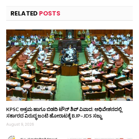
RELATED
POSTS
KPSC ಅಕ್ರಮ ಹಾಗೂ ಬಿಡದಿ ಟೌನ್‌ ಶಿಪ್ ವಿವಾದ: ಅಧಿವೇಶನದಲ್ಲಿ
ಸರ್ಕಾರದ ವಿರುದ್ಧ ಜಂಟಿ ಹೋರಾಟಕ್ಕೆ BJP–JDS ಸಜ್ಜು
August 9, 2026