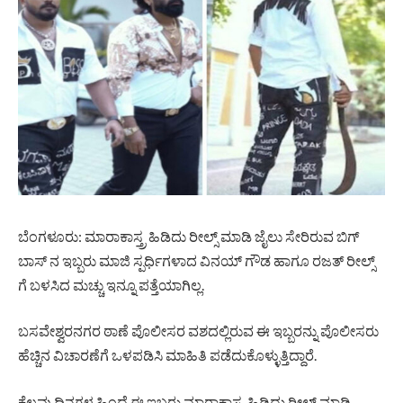
ಬೆಂಗಳೂರು: ಮಾರಾಕಾಸ್ತ್ರ ಹಿಡಿದು ರೀಲ್ಸ್ ಮಾಡಿ ಜೈಲು ಸೇರಿರುವ ಬಿಗ್
ಬಾಸ್ ನ ಇಬ್ಬರು ಮಾಜಿ ಸ್ಪರ್ಧಿಗಳಾದ ವಿನಯ್ ಗೌಡ ಹಾಗೂ ರಜತ್ ರೀಲ್ಸ್
ಗೆ ಬಳಸಿದ ಮಚ್ಚು ಇನ್ನೂ ಪತ್ತೆಯಾಗಿಲ್ಲ.
ಬಸವೇಶ್ವರನಗರ ಠಾಣೆ ಪೊಲೀಸರ ವಶದಲ್ಲಿರುವ ಈ ಇಬ್ಬರನ್ನು ಪೊಲೀಸರು
ಹೆಚ್ಚಿನ ವಿಚಾರಣೆಗೆ ಒಳಪಡಿಸಿ ಮಾಹಿತಿ ಪಡೆದುಕೊಳ್ಳುತ್ತಿದ್ದಾರೆ.
ಕೆಲವು ದಿನಗಳ ಹಿಂದೆ ಈ ಇಬ್ಬರು ಮಾರಾಕಾಸ್ತ್ರ ಹಿಡಿದು ರೀಲ್ಸ್ ಮಾಡಿ