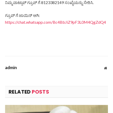
ನಿಮ್ಮ ವಾಟ್ಸಾಪ್ ಗ್ರೂಪ್ ಗೆ 8123382149 ಸಂಖ್ಯೆಯನ್ನು ಸೇರಿಸಿ.
ಗ್ರೂಪ್ ಗೆ ಜಾಯಿನ್ ಆಗಿ:
https://chat.whatsapp.com/Bc4BbJiZ9pF3L0M4QgZdQ4
admin
Web
RELATED
POSTS