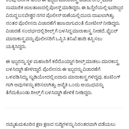
ಸಾಮಾಜಿಕ ಜಾಲತಾಣದಲ್ಲಿ ಪೋಸ್ಟ್ ಮಾಡಿದ್ದರು. ಈ ಹಿನ್ನೆಲೆಯಲ್ಲಿ ಇವರಿಬ್ಬರ
ವಿರುದ್ಧ ಬಸವೇಶ್ವರ ನಗರ ಪೊಲೀಸ್ ಠಾಣೆಯಲ್ಲಿ ದೂರು ದಾಖಲಾಗಿತ್ತು.
ನಂತರ ಪೊಲೀಸರು ವಿಚಾರಣೆಗೆ ಹಾಜರಾಗುವಂತೆ ನೋಟೀಸ್ ನೀಡಿದ್ದರು.
ವಿಚಾರಣೆ ಸಂದರ್ಭದಲ್ಲಿ ರೀಲ್ಸ್ ಗೆ ಬಳಸಿದ್ದ ಮಾರಾಕಾಸ್ತ್ರ ನೀಡದೆ, ಫೈಬರ್
ಮಾರಾಕಾಸ್ತ್ರವನ್ನು ಪೊಲೀಸರಿಗೆ ಒಪ್ಪಿಸಿ ತನಿಖೆ ಹಾದಿ ತಪ್ಪಿಸಲು
ಯತ್ನಿಸಿದ್ದರು.
ಈ ಇಬ್ಬರನ್ನು ಸ್ಥಳ ಮಹಜರಿಗೆ ಕರೆದೊಯ್ದಾಗ ರೀಲ್ಸ್ ಮಾಡಲು ಮಾರಕಾಸ್ತ್ರ
ಬಳಸಿದ್ದಾಗಿ ಹೇಳಿದ್ದಾರೆ. ಪೊಲೀಸರು ಈ ಇಬ್ಬರನ್ನು ವಿಚಾರಣೆಗೆ
ಒಳಪಡಿಸಿದ್ದು, ಸ್ಟುಡಿಯೋದಲ್ಲಿ ಐದಾರು ಮಾರಾಕಾಸ್ತ್ರಗಳಿದ್ದವು. ಶೂಟಿಂಗ್
ಗಾಗಿ ಅವುಗಳನ್ನು ತರಿಸಲಾಗಿತ್ತು. ಆಪೈಕಿ ಒಂದು ಆಯುಧವನ್ನು
ತೆಗೆದುಕೊಂಡು ರೀಲ್ಸ್ ಗೆ ಬಳಸಿದ್ದಾಗಿ ಹೇಳಿಕೆ ನೀಡಿದ್ದರು.
ನಮ್ಮತುಮಕೂರಿನ ಕ್ಷಣ ಕ್ಷಣದ ಸುದ್ದಿಗಳನ್ನು ನಿರಂತರವಾಗಿ ಪಡೆಯಲು