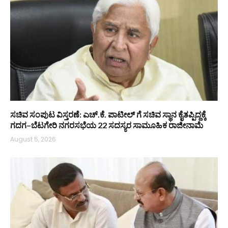
ಸಚಿವ ಸಂಪುಟ ವಿಸ್ತರಣೆ: ಎಚ್.ಕೆ. ಪಾಟೀಲ್ ಗೆ ಸಚಿವ ಸ್ಥಾನ ಕೈತಪ್ಪಿದ್ದಕ್ಕೆ
ಗದಗ–ಬೆಟಗೇರಿ ನಗರಸಭೆಯ 22 ಸದಸ್ಯರ ಸಾಮೂಹಿಕ ರಾಜೀನಾಮೆ
August 5, 2026