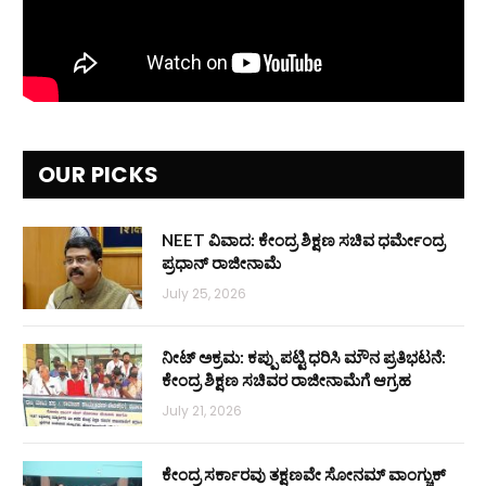
OUR PICKS
NEET ವಿವಾದ: ಕೇಂದ್ರ ಶಿಕ್ಷಣ ಸಚಿವ ಧರ್ಮೇಂದ್ರ
ಪ್ರಧಾನ್ ರಾಜೀನಾಮೆ
July 25, 2026
ನೀಟ್ ಅಕ್ರಮ: ಕಪ್ಪು ಪಟ್ಟಿ ಧರಿಸಿ ಮೌನ ಪ್ರತಿಭಟನೆ:
ಕೇಂದ್ರ ಶಿಕ್ಷಣ ಸಚಿವರ ರಾಜೀನಾಮೆಗೆ ಆಗ್ರಹ
July 21, 2026
ಕೇಂದ್ರ ಸರ್ಕಾರವು ತಕ್ಷಣವೇ ಸೋನಮ್ ವಾಂಗ್ಚುಕ್