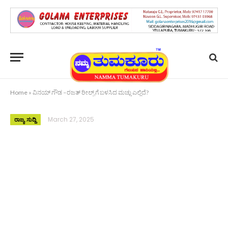
Home
»
ವಿನಯ್ ಗೌಡ –ರಜತ್ ರೀಲ್ಸ್ ಗೆ ಬಳಸಿದ ಮಚ್ಚು ಎಲ್ಲಿದೆ?
March 27, 2025
ರಾಜ್ಯ ಸುದ್ದಿ