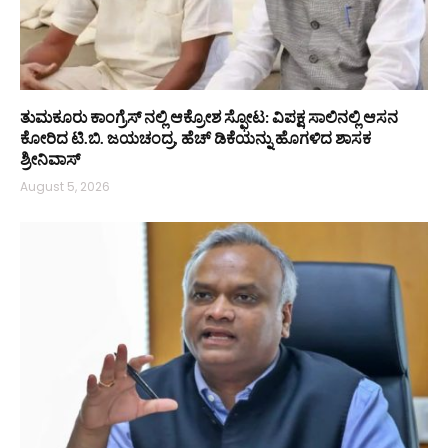
ತುಮಕೂರು ಕಾಂಗ್ರೆಸ್ ನಲ್ಲಿ ಆಕ್ರೋಶ ಸ್ಫೋಟ: ವಿಪಕ್ಷ ಸಾಲಿನಲ್ಲಿ ಆಸನ
ಕೋರಿದ ಟಿ.ಬಿ. ಜಯಚಂದ್ರ, ಹೆಚ್ ಡಿಕೆಯನ್ನು ಹೊಗಳಿದ ಶಾಸಕ
ಶ್ರೀನಿವಾಸ್
August 5, 2026