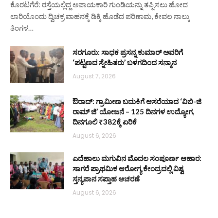
ಕೊರಟಗೆರೆ: ರಸ್ತೆಯಲ್ಲಿದ್ದ ಅಪಾಯಕಾರಿ ಗುಂಡಿಯನ್ನು ತಪ್ಪಿಸಲು ಹೋದ
ಲಾರಿಯೊಂದು ದ್ವಿಚಕ್ರ ವಾಹನಕ್ಕೆ ಡಿಕ್ಕಿ ಹೊಡೆದ ಪರಿಣಾಮ, ಕೇವಲ ನಾಲ್ಕು
ತಿಂಗಳ…
ಸರಗೂರು: ಸಾಧಕ ಪ್ರಸನ್ನ ಕುಮಾರ್ ಅವರಿಗೆ
‘ಪಟ್ಟಣದ ಸ್ನೇಹಿತರು’ ಬಳಗದಿಂದ ಸನ್ಮಾನ
August 7, 2026
ಔರಾದ್: ಗ್ರಾಮೀಣ ಬದುಕಿಗೆ ಆಸರೆಯಾದ ‘ವಿಬಿ-ಜಿ
ರಾಮ್ ಜಿ’ ಯೋಜನೆ – 125 ದಿನಗಳ ಉದ್ಯೋಗ,
ದಿನಗೂಲಿ ₹382ಕ್ಕೆ ಏರಿಕೆ
August 6, 2026
ಎದೆಹಾಲು ಮಗುವಿನ ಮೊದಲ ಸಂಪೂರ್ಣ ಆಹಾರ:
ಸಾಗರೆ ಪ್ರಾಥಮಿಕ ಆರೋಗ್ಯ ಕೇಂದ್ರದಲ್ಲಿ ವಿಶ್ವ
ಸ್ತನ್ಯಪಾನ ಸಪ್ತಾಹ ಆಚರಣೆ
August 6, 2026