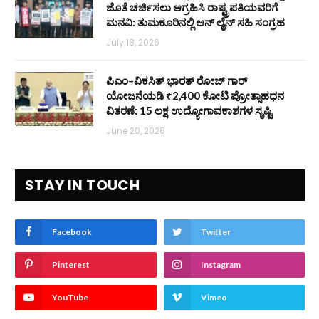
ಜೊತೆ ಚರ್ಚಿಸಲು ಆಗ್ರಹಿಸಿ ರಾಷ್ಟ್ರಪತಿಯವರಿಗೆ
ಮನವಿ: ತುಮಕೂರಿನಲ್ಲಿ ಆನ್‌ ಲೈನ್ ಸಹಿ ಸಂಗ್ರಹ
July 18, 2026
ಪಿಎಂ–ವಿಕಸಿತ್ ಭಾರತ್ ರೋಜ್‌ ಗಾರ್
ಯೋಜನೆಯಡಿ ₹2,400 ಕೋಟಿ ಪ್ರೋತ್ಸಾಹಧನ
ವಿತರಣೆ: 15 ಲಕ್ಷ ಉದ್ಯೋಗಾವಕಾಶಗಳ ಸೃಷ್ಟಿ
June 20, 2026
STAY IN TOUCH
Facebook
Twitter
Pinterest
Instagram
YouTube
Vimeo