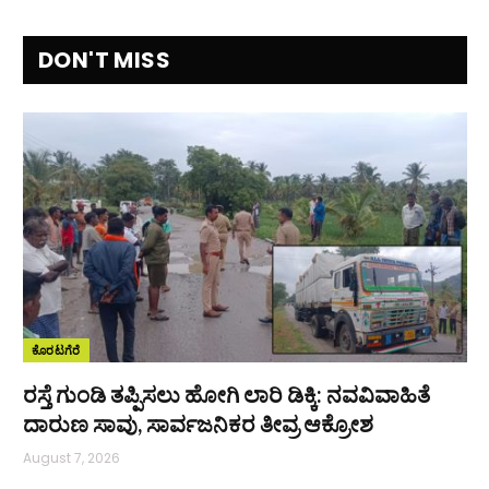
DON'T MISS
ಕೊರಟಗೆರೆ
ರಸ್ತೆ ಗುಂಡಿ ತಪ್ಪಿಸಲು ಹೋಗಿ ಲಾರಿ ಡಿಕ್ಕಿ: ನವವಿವಾಹಿತೆ
ದಾರುಣ ಸಾವು, ಸಾರ್ವಜನಿಕರ ತೀವ್ರ ಆಕ್ರೋಶ
August 7, 2026