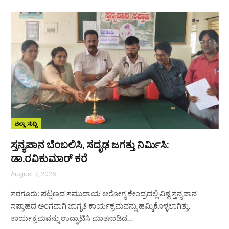
ಜಿಲ್ಲಾ ಸುದ್ದಿ
ಸ್ತನ್ಯಪಾನ ಬೆಂಬಲಿಸಿ, ಸದೃಢ ಜಗತ್ತು ನಿರ್ಮಿಸಿ:
ಡಾ.ರವಿಕುಮಾರ್ ಕರೆ
August 7, 2026
ಸರಗೂರು: ಪಟ್ಟಣದ ಸಮುದಾಯ ಆರೋಗ್ಯ ಕೇಂದ್ರದಲ್ಲಿ ವಿಶ್ವ ಸ್ತನ್ಯಪಾನ
ಸಪ್ತಾಹದ ಅಂಗವಾಗಿ ಜಾಗೃತಿ ಕಾರ್ಯಕ್ರಮವನ್ನು ಹಮ್ಮಿಕೊಳ್ಳಲಾಗಿತ್ತು.
ಕಾರ್ಯಕ್ರಮವನ್ನು ಉದ್ಘಾಟಿಸಿ ಮಾತನಾಡಿದ…