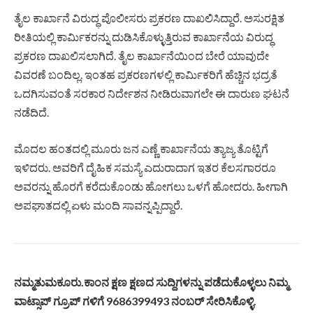
ತೈಲ ಕಾರ್ಖಾನೆ ವಿರುದ್ಧ ಪೊಲೀಸರು ಪ್ರಕರಣ ದಾಖಲಿಸಿದ್ದಾರೆ. ಅಸುರಕ್ಷಿತ
ರೀತಿಯಲ್ಲಿ ಕಾರ್ಮಿಕರನ್ನು ದುಡಿಸಿಕೊಳ್ಳುತ್ತಿರುವ ಕಾರ್ಖಾನೆಯ ವಿರುದ್ಧ
ಪ್ರಕರಣ ದಾಖಲಿಸಲಾಗಿದೆ. ತೈಲ ಕಾರ್ಖಾನೆಯಿಂದ ಬೇರೆ ಯಾವುದೇ
ವಿವರಣೆ ಬಂದಿಲ್ಲ. ಇಂತಹ ಪ್ರಕರಣಗಳಲ್ಲಿ ಕಾರ್ಮಿಕರಿಗೆ ಹೆಚ್ಚಿನ ಭದ್ರತೆ
ಒದಗಿಸುವಂತೆ ಸರಕಾರ ನಿರ್ದೇಶನ ನೀಡಿರುವಾಗಲೇ ಈ ದಾರುಣ ಘಟನೆ
ನಡೆದಿದೆ.
ಮೊದಲ ಹಂತದಲ್ಲಿ ಮೂರು ಜನ ಎಣ್ಣೆ ಕಾರ್ಖಾನೆಯ ತ್ಯಾಜ್ಯ ತೊಟ್ಟಿಗೆ
ಇಳಿದರು. ಅವರಿಗೆ ದೈಹಿಕ ಸಮಸ್ಯೆ ಎದುರಾದಾಗ ಇತರ ಕೆಲಸಗಾರರೂ
ಅವರನ್ನು ಹೊರಗೆ ಕರೆದುಕೊಂಡು ಹೋಗಲು ಒಳಗೆ ಹೋದರು. ಹೀಗಾಗಿ
ಅಪಘಾತದಲ್ಲಿ ಏಳು ಮಂದಿ ಸಾವನ್ನಪ್ಪಿದ್ದಾರೆ.
ನಮ್ಮತುಮಕೂರು.ಕಾಂನ ಕ್ಷಣ ಕ್ಷಣದ ಸುದ್ದಿಗಳನ್ನು ಪಡೆದುಕೊಳ್ಳಲು ನಿಮ್ಮ
ವಾಟ್ಸಾಪ್ ಗ್ರೂಪ್ ಗಳಿಗೆ 9686399493 ನಂಬರ್ ಸೇರಿಸಿಕೊಳ್ಳಿ.