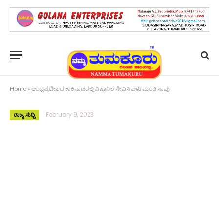
Home
»
ಆಂಧ್ರಪ್ರದೇಶದ ಕಾಕಿನಾಡದಲ್ಲಿ ವಿಷಾನಿಲ ಸೇವಿಸಿ ಏಳು ಮಂದಿ ಸಾವು
February 9, 2023
ರಾಜ್ಯ ಸುದ್ದಿ