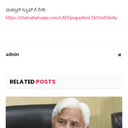
ವಾಟ್ಸಾಪ್ ಗ್ರೂಪ್ ಗೆ ಸೇರಿ:
https://chat.whatsapp.com/L4EDpegaxhmLTkOnd50sAy
admin
Web
RELATED
POSTS