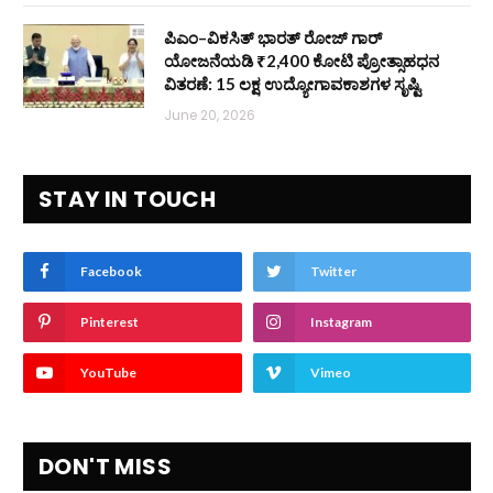
ಪಿಎಂ–ವಿಕಸಿತ್ ಭಾರತ್ ರೋಜ್‌ ಗಾರ್
ಯೋಜನೆಯಡಿ ₹2,400 ಕೋಟಿ ಪ್ರೋತ್ಸಾಹಧನ
ವಿತರಣೆ: 15 ಲಕ್ಷ ಉದ್ಯೋಗಾವಕಾಶಗಳ ಸೃಷ್ಟಿ
June 20, 2026
STAY IN TOUCH
Facebook
Twitter
Pinterest
Instagram
YouTube
Vimeo
DON'T MISS