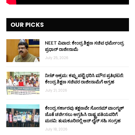
OUR PICKS
NEET ವಿವಾದ: ಕೇಂದ್ರ ಶಿಕ್ಷಣ ಸಚಿವ ಧರ್ಮೇಂದ್ರ
ಪ್ರಧಾನ್ ರಾಜೀನಾಮೆ
July 25, 2026
ನೀಟ್ ಅಕ್ರಮ: ಕಪ್ಪು ಪಟ್ಟಿ ಧರಿಸಿ ಮೌನ ಪ್ರತಿಭಟನೆ:
ಕೇಂದ್ರ ಶಿಕ್ಷಣ ಸಚಿವರ ರಾಜೀನಾಮೆಗೆ ಆಗ್ರಹ
July 21, 2026
ಕೇಂದ್ರ ಸರ್ಕಾರವು ತಕ್ಷಣವೇ ಸೋನಮ್ ವಾಂಗ್ಚುಕ್
ಜೊತೆ ಚರ್ಚಿಸಲು ಆಗ್ರಹಿಸಿ ರಾಷ್ಟ್ರಪತಿಯವರಿಗೆ
ಮನವಿ: ತುಮಕೂರಿನಲ್ಲಿ ಆನ್‌ ಲೈನ್ ಸಹಿ ಸಂಗ್ರಹ
July 18, 2026