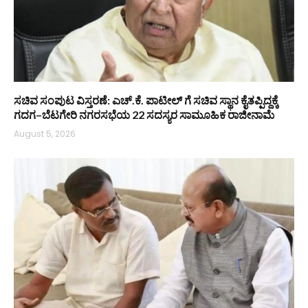
ಸಚಿವ ಸಂಪುಟ ವಿಸ್ತರಣೆ: ಎಚ್.ಕೆ. ಪಾಟೀಲ್ ಗೆ ಸಚಿವ ಸ್ಥಾನ ಕೈತಪ್ಪಿದ್ದಕ್ಕೆ
ಗದಗ–ಬೆಟಗೇರಿ ನಗರಸಭೆಯ 22 ಸದಸ್ಯರ ಸಾಮೂಹಿಕ ರಾಜೀನಾಮೆ
August 5, 2026