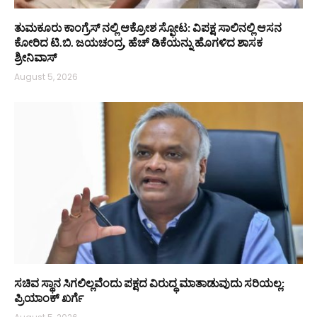
ತುಮಕೂರು ಕಾಂಗ್ರೆಸ್ ನಲ್ಲಿ ಆಕ್ರೋಶ ಸ್ಫೋಟ: ವಿಪಕ್ಷ ಸಾಲಿನಲ್ಲಿ ಆಸನ
ಕೋರಿದ ಟಿ.ಬಿ. ಜಯಚಂದ್ರ, ಹೆಚ್ ಡಿಕೆಯನ್ನು ಹೊಗಳಿದ ಶಾಸಕ
ಶ್ರೀನಿವಾಸ್
August 5, 2026
ಸಚಿವ ಸ್ಥಾನ ಸಿಗಲಿಲ್ಲವೆಂದು ಪಕ್ಷದ ವಿರುದ್ಧ ಮಾತಾಡುವುದು ಸರಿಯಲ್ಲ:
ಪ್ರಿಯಾಂಕ್ ಖರ್ಗೆ