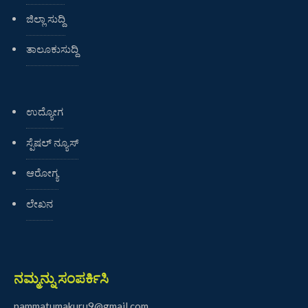
ಜಿಲ್ಲಾ ಸುದ್ದಿ
ತಾಲೂಕುಸುದ್ದಿ
ಉದ್ಯೋಗ
ಸ್ಪೆಷಲ್ ನ್ಯೂಸ್
ಆರೋಗ್ಯ
ಲೇಖನ
ನಮ್ಮನ್ನು ಸಂಪರ್ಕಿಸಿ
nammatumakuru9@gmail.com