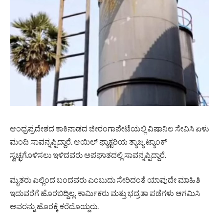
ಆಂಧ್ರಪ್ರದೇಶದ ಕಾಕಿನಾಡದ ಜೀರಂಗಾಪೇಟೆಯಲ್ಲಿ ವಿಷಾನಿಲ ಸೇವಿಸಿ ಏಳು
ಮಂದಿ ಸಾವನ್ನಪ್ಪಿದ್ದಾರೆ. ಆಯಿಲ್ ಫ್ಯಾಕ್ಟರಿಯ ತ್ಯಾಜ್ಯ ಟ್ಯಾಂಕ್
ಸ್ವಚ್ಛಗೊಳಿಸಲು ಇಳಿದವರು ಅಪಘಾತದಲ್ಲಿ ಸಾವನ್ನಪ್ಪಿದ್ದಾರೆ.
ಮೃತರು ಎಲ್ಲಿಂದ ಬಂದವರು ಎಂಬುದು ಸೇರಿದಂತೆ ಯಾವುದೇ ಮಾಹಿತಿ
ಇದುವರೆಗೆ ಹೊರಬಿದ್ದಿಲ್ಲ. ಕಾರ್ಮಿಕರು ಮತ್ತು ಭದ್ರತಾ ಪಡೆಗಳು ಆಗಮಿಸಿ
ಅವರನ್ನು ಹೊರಕ್ಕೆ ಕರೆದೊಯ್ದರು.