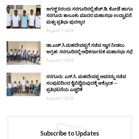
ಆಗಸ್ಟ್ 8ರಂದು ಸರಗೂರಿನಲ್ಲಿ ಹೆಚ್.ಡಿ. ಕೋಟೆ ಹಾಗೂ
ಸರಗೂರು ತಾಲೂಕು ಮಾದರ ಮಹಾಸಭಾ ಉದ್ಘಾಟನೆ
ಮತ್ತು ಪ್ರತಿಭಾ ಪುರಸ್ಕಾರ
August 7, 2026
ಡಾ.ಎಚ್.ಸಿ.ಮಹದೇವಪ್ಪಗೆ ಸಚಿವ ಸ್ಥಾನ ನೀಡಲು
ಆಗ್ರಹ: ಸರಗೂರಿನಲ್ಲಿ ಅಧಿಕರ್ನಾಟಕ ಮಹಾಸಭಾ ಸಭೆ
August 7, 2026
ಸರಗೂರು: ಎಸ್.ಸಿ. ಮಹದೇವಪ್ಪ ಅವರನ್ನು ಸಚಿವ
ಸಂಪುಟದಿಂದ ಕೈಬಿಟ್ಟಿರುವುದಕ್ಕೆ ಆಕ್ರೋಶ —
ಪ್ರತಿಭಟನೆಯ ಎಚ್ಚರಿಕೆ
August 7, 2026
Subscribe to Updates