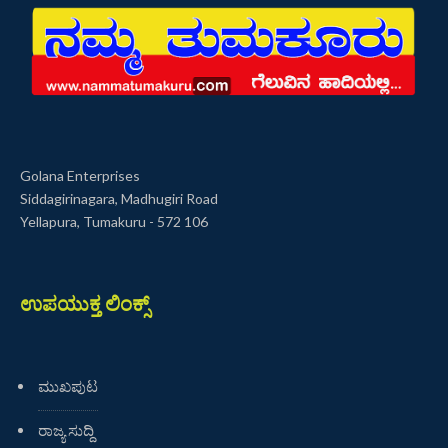
Golana Enterprises
Siddagirinagara, Madhugiri Road
Yellapura, Tumakuru - 572 106
ಉಪಯುಕ್ತ ಲಿಂಕ್ಸ್
ಮುಖಪುಟ
ರಾಜ್ಯ ಸುದ್ದಿ