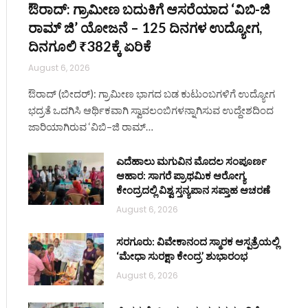
ಔರಾದ್: ಗ್ರಾಮೀಣ ಬದುಕಿಗೆ ಆಸರೆಯಾದ ‘ವಿಬಿ-ಜಿ
ರಾಮ್ ಜಿ’ ಯೋಜನೆ – 125 ದಿನಗಳ ಉದ್ಯೋಗ,
ದಿನಗೂಲಿ ₹382ಕ್ಕೆ ಏರಿಕೆ
August 6, 2026
ಔರಾದ್ (ಬೀದರ್): ಗ್ರಾಮೀಣ ಭಾಗದ ಬಡ ಕುಟುಂಬಗಳಿಗೆ ಉದ್ಯೋಗ
ಭದ್ರತೆ ಒದಗಿಸಿ ಆರ್ಥಿಕವಾಗಿ ಸ್ವಾವಲಂಬಿಗಳನ್ನಾಗಿಸುವ ಉದ್ದೇಶದಿಂದ
ಜಾರಿಯಾಗಿರುವ ‘ವಿಬಿ–ಜಿ ರಾಮ್…
ಎದೆಹಾಲು ಮಗುವಿನ ಮೊದಲ ಸಂಪೂರ್ಣ
ಆಹಾರ: ಸಾಗರೆ ಪ್ರಾಥಮಿಕ ಆರೋಗ್ಯ
ಕೇಂದ್ರದಲ್ಲಿ ವಿಶ್ವ ಸ್ತನ್ಯಪಾನ ಸಪ್ತಾಹ ಆಚರಣೆ
August 6, 2026
ಸರಗೂರು: ವಿವೇಕಾನಂದ ಸ್ಮಾರಕ ಆಸ್ಪತ್ರೆಯಲ್ಲಿ
‘ಮೇಧಾ ಸುರಕ್ಷಾ ಕೇಂದ್ರ’ ಶುಭಾರಂಭ
August 6, 2026