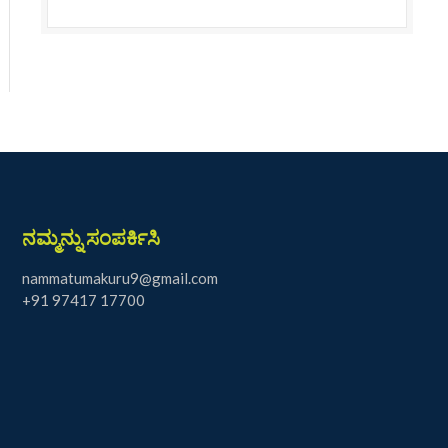
ನಮ್ಮನ್ನು ಸಂಪರ್ಕಿಸಿ
nammatumakuru9@gmail.com
+91 97417 17700