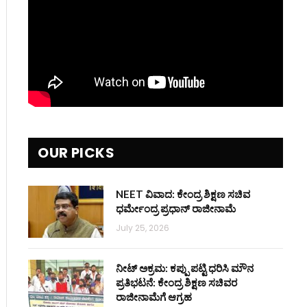
OUR PICKS
NEET ವಿವಾದ: ಕೇಂದ್ರ ಶಿಕ್ಷಣ ಸಚಿವ
ಧರ್ಮೇಂದ್ರ ಪ್ರಧಾನ್ ರಾಜೀನಾಮೆ
July 25, 2026
ನೀಟ್ ಅಕ್ರಮ: ಕಪ್ಪು ಪಟ್ಟಿ ಧರಿಸಿ ಮೌನ
ಪ್ರತಿಭಟನೆ: ಕೇಂದ್ರ ಶಿಕ್ಷಣ ಸಚಿವರ
ರಾಜೀನಾಮೆಗೆ ಆಗ್ರಹ