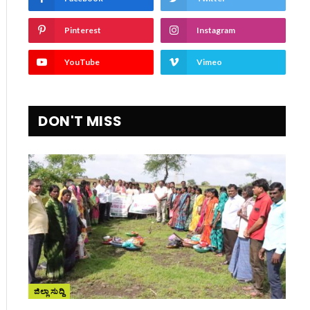
Pinterest
Instagram
YouTube
Vimeo
DON'T MISS
ಜಿಲ್ಲಾ ಸುದ್ದಿ