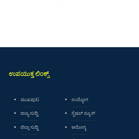
ಉಪಯುಕ್ತ ಲಿಂಕ್ಸ್
ಮುಖಪುಟ
ಉದ್ಯೋಗ
ರಾಜ್ಯ ಸುದ್ದಿ
ಸ್ಪೆಷಲ್ ನ್ಯೂಸ್
ಜಿಲ್ಲಾ ಸುದ್ದಿ
ಆರೋಗ್ಯ