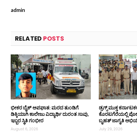
admin
RELATED
POSTS
ಭೀಕರ ಬೈಕ್ ಅಪಘಾತ: ಮರದ ತುಂಡಿಗೆ
ಡ್ರಗ್ಸ್ ಮುಕ್ತ ಕರ್ನಾಟಕಕ
ಡಿಕ್ಕಿಯಾಗಿ ಕಾಲೇಜು ವಿದ್ಯಾರ್ಥಿ ದುರಂತ ಸಾವು,
ಕೊರಟಗೆರೆಯಲ್ಲಿ ಪ
ಇಬ್ಬರ ಸ್ಥಿತಿ ಗಂಭೀರ
ಬೃಹತ್ ಜಾಗೃತಿ ಅಭಿ
August 6, 2026
July 29, 2026