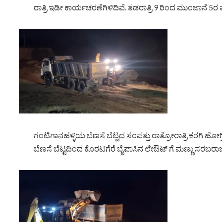
ರಾತ್ರಿ ಇಡೀ ಕಾರ್ಯಚರಣೆಗಿಳಿದಿವೆ. ತಡರಾತ್ರಿ 9 ರಿಂದ ಮುಂಜಾನೆ 5ರ
ಗಂಟಿಗಾನಹಳ್ಳಿಯ ಬೆಣಸೆ ಬೆಟ್ಟದ ಸಂಪತ್ತು ರಾತ್ರೋರಾತ್ರಿ ಕರಗಿ 
ಬೆಣಸೆ ಬೆಟ್ಟದಿಂದ ಕೊರಟಗೆರೆ ಬೈಪಾಸಿನ ಲೇಔಟ್ ಗೆ ಮಣ್ಣು ಸರಬರಾಜ