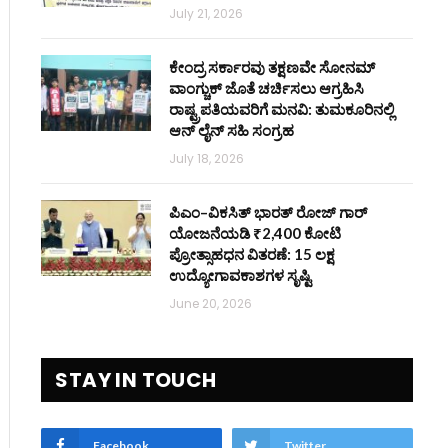
July 21, 2026
ಕೇಂದ್ರ ಸರ್ಕಾರವು ತಕ್ಷಣವೇ ಸೋನಮ್
ವಾಂಗ್ಚುಕ್ ಜೊತೆ ಚರ್ಚಿಸಲು ಆಗ್ರಹಿಸಿ
ರಾಷ್ಟ್ರಪತಿಯವರಿಗೆ ಮನವಿ: ತುಮಕೂರಿನಲ್ಲಿ
ಆನ್‌ ಲೈನ್ ಸಹಿ ಸಂಗ್ರಹ
July 18, 2026
ಪಿಎಂ–ವಿಕಸಿತ್ ಭಾರತ್ ರೋಜ್‌ ಗಾರ್
ಯೋಜನೆಯಡಿ ₹2,400 ಕೋಟಿ
ಪ್ರೋತ್ಸಾಹಧನ ವಿತರಣೆ: 15 ಲಕ್ಷ
ಉದ್ಯೋಗಾವಕಾಶಗಳ ಸೃಷ್ಟಿ
June 20, 2026
STAY IN TOUCH
Facebook
Twitter