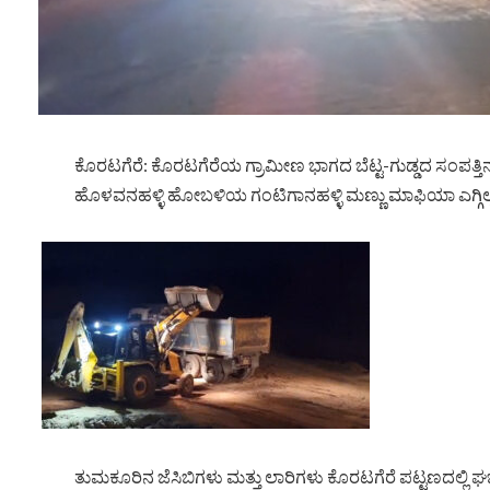
ಕೊರಟಗೆರೆ: ಕೊರಟಗೆರೆಯ ಗ್ರಾಮೀಣ ಭಾಗದ ಬೆಟ್ಟ-ಗುಡ್ಡದ ಸಂಪತ್ತಿನ
ಹೊಳವನಹಳ್ಳಿ ಹೋಬಳಿಯ ಗಂಟಿಗಾನಹಳ್ಳಿ ಮಣ್ಣು ಮಾಫಿಯಾ ಎಗ್ಗಿಲ್ಲದ
ತುಮಕೂರಿನ ಜೆಸಿಬಿಗಳು ಮತ್ತು ಲಾರಿಗಳು ಕೊರಟಗೆರೆ ಪಟ್ಟಣದಲ್ಲಿ ಘರ್ಜ