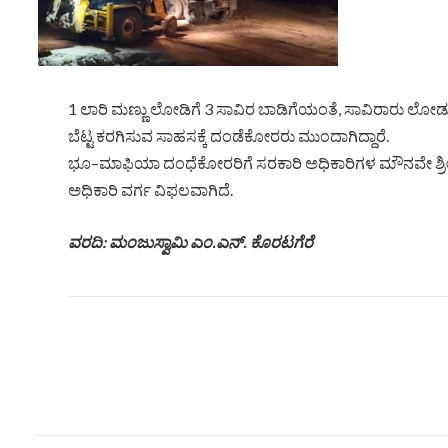
1 ಲಾರಿ ಮಣ್ಣು ಲೋಡಿಗೆ 3 ಸಾವಿರ ಬಾಡಿಗೆಯಂತೆ, ಸಾವಿರಾರು ಲೋಡು ಮಣ
ಬೆಟ್ಟ ಕರಗಿಸುವ ಸಾಹಸಕ್ಕೆ ದಂಡೆಕೋರರು ಮುಂದಾಗಿದ್ದಾರೆ.
ಭೂ–ಮಾಫಿಯಾ ದಂಧೆಕೋರರಿಗೆ ಸರಕಾರಿ ಅಧಿಕಾರಿಗಳ ಮೌನವೇ ಶ್ರೀರಕ್ಷೆಯ
ಅಧಿಕಾರಿ ವರ್ಗ ವಿಫಲವಾಗಿದೆ.
ವರದಿ: ಮಂಜುಸ್ವಾಮಿ ಎಂ.ಎನ್. ಕೊರಟಗೆರೆ