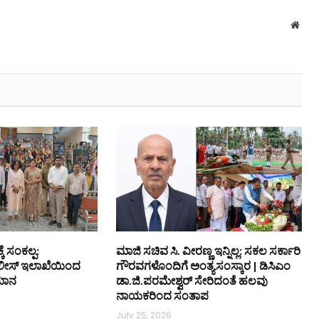
Webs
್ಕೆ ಸಂಕಲ್ಪ:
ಮಾಜಿ ಸಚಿವ ಸಿ. ವೀರಣ್ಣ ಇನ್ನಿಲ್ಲ: ಸಕಲ ಸರ್ಕಾರಿ
ೊಲೀಸ್ ಇಲಾಖೆಯಿಂದ
ಗೌರವಗಳೊಂದಿಗೆ ಅಂತ್ಯಸಂಸ್ಕಾರ | ಡಿಸಿಎಂ
ಯಾನ
ಡಾ.ಜಿ.ಪರಮೇಶ್ವರ್ ಸೇರಿದಂತೆ ಹಲವು
ನಾಯಕರಿಂದ ಸಂತಾಪ
July 25, 2026