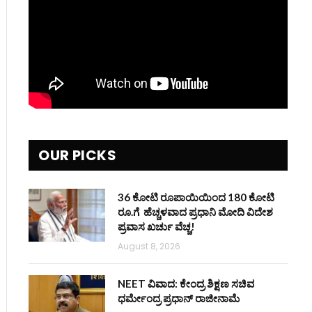
OUR PICKS
36 ಕೋಟಿ ರೂಪಾಯಿಯಿಂದ 180 ಕೋಟಿ
ರೂ.ಗೆ ಹೆಚ್ಚಳವಾದ ಪ್ರಧಾನಿ ಮೋದಿ ವಿದೇಶ
ಪ್ರವಾಸ ಖರ್ಚು ವೆಚ್ಚ!
August 8, 2026
NEET ವಿವಾದ: ಕೇಂದ್ರ ಶಿಕ್ಷಣ ಸಚಿವ
ಧರ್ಮೇಂದ್ರ ಪ್ರಧಾನ್ ರಾಜೀನಾಮೆ