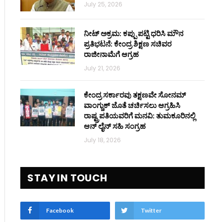
July 25, 2026
ನೀಟ್ ಅಕ್ರಮ: ಕಪ್ಪು ಪಟ್ಟಿ ಧರಿಸಿ ಮೌನ
ಪ್ರತಿಭಟನೆ: ಕೇಂದ್ರ ಶಿಕ್ಷಣ ಸಚಿವರ
ರಾಜೀನಾಮೆಗೆ ಆಗ್ರಹ
July 21, 2026
ಕೇಂದ್ರ ಸರ್ಕಾರವು ತಕ್ಷಣವೇ ಸೋನಮ್
ವಾಂಗ್ಚುಕ್ ಜೊತೆ ಚರ್ಚಿಸಲು ಆಗ್ರಹಿಸಿ
ರಾಷ್ಟ್ರಪತಿಯವರಿಗೆ ಮನವಿ: ತುಮಕೂರಿನಲ್ಲಿ
ಆನ್‌ ಲೈನ್ ಸಹಿ ಸಂಗ್ರಹ
July 18, 2026
STAY IN TOUCH
Facebook
Twitter