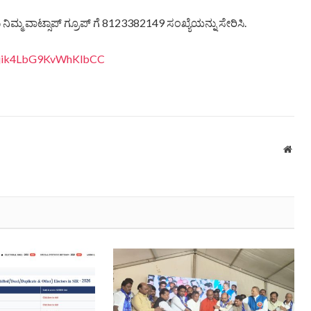
ಿಮ್ಮ ವಾಟ್ಸಾಪ್ ಗ್ರೂಪ್ ಗೆ 8123382149 ಸಂಖ್ಯೆಯನ್ನು ಸೇರಿಸಿ.
eQjik4LbG9KvWhKlbCC
Webs