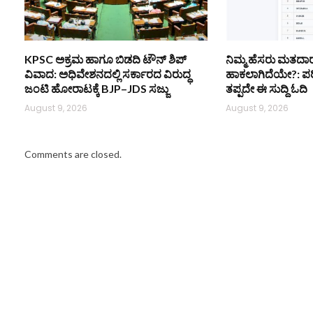
KPSC ಅಕ್ರಮ ಹಾಗೂ ಬಿಡದಿ ಟೌನ್‌ ಶಿಪ್
ನಿಮ್ಮ ಹೆಸರು ಮತದಾರ
ವಿವಾದ: ಅಧಿವೇಶನದಲ್ಲಿ ಸರ್ಕಾರದ ವಿರುದ್ಧ
ಹಾಕಲಾಗಿದೆಯೇ?: ಪರ
ಜಂಟಿ ಹೋರಾಟಕ್ಕೆ BJP–JDS ಸಜ್ಜು
ತಪ್ಪದೇ ಈ ಸುದ್ದಿ ಓದಿ
August 9, 2026
August 9, 2026
Comments are closed.