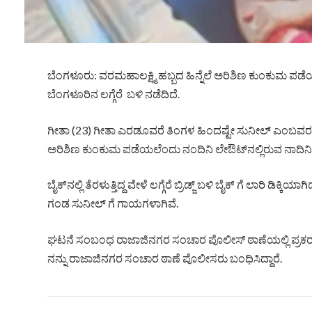
ಬೆಂಗಳೂರು: ವರಮಹಾಲಕ್ಷ್ಮಿ ಹಬ್ಬದ ಹಿನ್ನೆಲೆ ಅರಿಶಿಣ ಕುಂಕುಮ ಪ
ಬೆಂಗಳೂರಿನ ಲಗ್ಗೆರೆ ಬಳಿ ನಡೆದಿದೆ.
ಗೀತಾ (23) ಗೀತಾ ಎರಡೂವರೆ ತಿಂಗಳ ಹಿಂದಷ್ಟೇ ಸುನೀಲ್ ಎಂಬವರನ್ನು ವ
ಅರಿಶಿಣ ಕುಂಕುಮ ಪಡೆಯಲೆಂದು ನಂದಿನಿ ಲೇಔಟ್‌ನಲ್ಲಿರುವ ನಾದಿನಿ 
ಬೈಕ್‌ನಲ್ಲಿ ತೆರಳುತ್ತಿದ್ದ ವೇಳೆ ಲಗ್ಗೆರೆ ಬ್ರಿಡ್ಜ್ ಬಳಿ ಬೈಕ್‌ ಗೆ ಲಾರಿ ಡಿಕ್ಕಿಯ
ಗಂಡ ಸುನೀಲ್‌ ಗೆ ಗಾಯಗಳಾಗಿವೆ.
ಘಟನೆ ಸಂಬಂಧ ರಾಜಾಜಿನಗರ ಸಂಚಾರ ಪೊಲೀಸ್ ಠಾಣೆಯಲ್ಲಿ ಪ್ರಕರ
ನನ್ನು ರಾಜಾಜಿನಗರ ಸಂಚಾರ ಠಾಣೆ ಪೊಲೀಸರು ಬಂಧಿಸಿದ್ದಾರೆ.