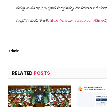
ನಮ್ಮತುಮಕೂರಿನ ಕ್ಷಣ ಕ್ಷಣದ ಸುದ್ದಿಗಳನ್ನು ನಿರಂತರವಾಗಿ ಪಡೆಯಲು ನ
ಗ್ರೂಪ್ ಗೆ ಜಾಯಿನ್ ಆಗಿ:
https://chat.whatsapp.com/ISm
admin
RELATED
POSTS