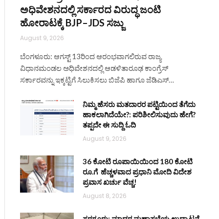
ಅಧಿವೇಶನದಲ್ಲಿ ಸರ್ಕಾರದ ವಿರುದ್ಧ ಜಂಟಿ
ಹೋರಾಟಕ್ಕೆ BJP–JDS ಸಜ್ಜು
August 9, 2026
ಬೆಂಗಳೂರು: ಆಗಸ್ಟ್ 13ರಿಂದ ಆರಂಭವಾಗಲಿರುವ ರಾಜ್ಯ
ವಿಧಾನಮಂಡಲ ಅಧಿವೇಶನದಲ್ಲಿ ಆಡಳಿತಾರೂಢ ಕಾಂಗ್ರೆಸ್
ಸರ್ಕಾರವನ್ನು ಇಕ್ಕಟ್ಟಿಗೆ ಸಿಲುಕಿಸಲು ಬಿಜೆಪಿ ಹಾಗೂ ಜೆಡಿಎಸ್…
ನಿಮ್ಮ ಹೆಸರು ಮತದಾರರ ಪಟ್ಟಿಯಿಂದ ತೆಗೆದು
ಹಾಕಲಾಗಿದೆಯೇ?: ಪರಿಶೀಲಿಸುವುದು ಹೇಗೆ?
ತಪ್ಪದೇ ಈ ಸುದ್ದಿ ಓದಿ
August 9, 2026
36 ಕೋಟಿ ರೂಪಾಯಿಯಿಂದ 180 ಕೋಟಿ
ರೂ.ಗೆ ಹೆಚ್ಚಳವಾದ ಪ್ರಧಾನಿ ಮೋದಿ ವಿದೇಶ
ಪ್ರವಾಸ ಖರ್ಚು ವೆಚ್ಚ!
August 8, 2026
ಸರಗೂರು: ಮಾದರ ಮಹಾಸಭೆಯ ಉದ್ಘಾಟನೆ