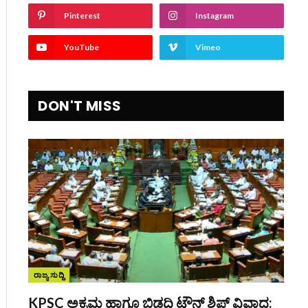
Pinterest
Instagram
YouTube
Vimeo
DON'T MISS
ite
ರಾಜ್ಯ ಸುದ್ದಿ
KPSC ಅಕ್ರಮ ಹಾಗೂ ಬಿಡದಿ ಟೌನ್‌ ಶಿಪ್ ವಿವಾದ: