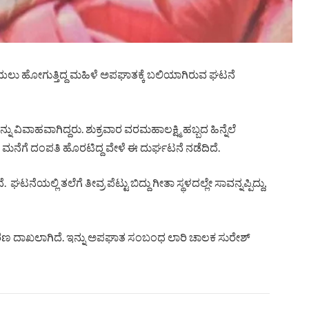
ಡೆಯಲು ಹೋಗುತ್ತಿದ್ದ ಮಹಿಳೆ ಅಪಘಾತಕ್ಕೆ ಬಲಿಯಾಗಿರುವ ಘಟನೆ
ಿವಾಹವಾಗಿದ್ದರು. ಶುಕ್ರವಾರ ವರಮಹಾಲಕ್ಷ್ಮಿ ಹಬ್ಬದ ಹಿನ್ನೆಲೆ
ಮನೆಗೆ ದಂಪತಿ ಹೊರಟಿದ್ದ ವೇಳೆ ಈ ದುರ್ಘಟನೆ ನಡೆದಿದೆ.
ಾಗಿದೆ. ಘಟನೆಯಲ್ಲಿ ತಲೆಗೆ ತೀವ್ರ ಪೆಟ್ಟು ಬಿದ್ದು ಗೀತಾ ಸ್ಥಳದಲ್ಲೇ ಸಾವನ್ನಪ್ಪಿದ್ದು,
ಣ ದಾಖಲಾಗಿದೆ. ಇನ್ನು ಅಪಘಾತ ಸಂಬಂಧ ಲಾರಿ ಚಾಲಕ ಸುರೇಶ್‌