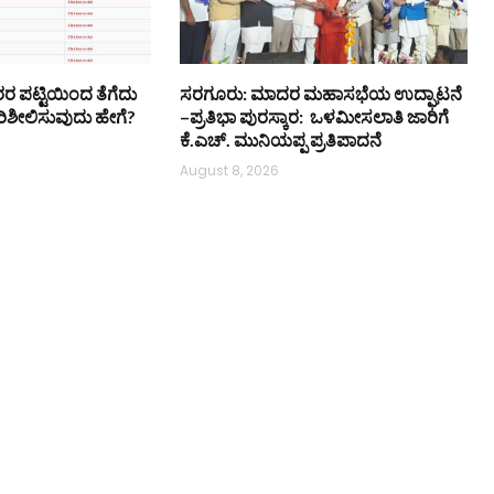
ರ ಪಟ್ಟಿಯಿಂದ ತೆಗೆದು
ಸರಗೂರು: ಮಾದರ ಮಹಾಸಭೆಯ ಉದ್ಘಾಟನೆ
ಿಶೀಲಿಸುವುದು ಹೇಗೆ?
–ಪ್ರತಿಭಾ ಪುರಸ್ಕಾರ: ಒಳಮೀಸಲಾತಿ ಜಾರಿಗೆ
ಕೆ.ಎಚ್. ಮುನಿಯಪ್ಪ ಪ್ರತಿಪಾದನೆ
August 8, 2026