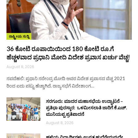
ರಾಷ್ಟ್ರೀಯ ಸುದ್ದಿ
36 ಕೋಟಿ ರೂಪಾಯಿಯಿಂದ 180 ಕೋಟಿ ರೂ.ಗೆ
ಹೆಚ್ಚಳವಾದ ಪ್ರಧಾನಿ ಮೋದಿ ವಿದೇಶ ಪ್ರವಾಸ ಖರ್ಚು ವೆಚ್ಚ!
August 8, 2026
ನವದೆಹಲಿ: ಪ್ರಧಾನಿ ನರೇಂದ್ರ ಮೋದಿ ಅವರ ವಿದೇಶ ಪ್ರವಾಸದ ವೆಚ್ಚ 2021
ರಿಂದ ಐದು ಪಟ್ಟು ಹೆಚ್ಚಾಗಿದೆ. ರಾಜ್ಯಸಭೆಗೆ ವಿದೇಶಾಂಗ…
ಸರಗೂರು: ಮಾದರ ಮಹಾಸಭೆಯ ಉದ್ಘಾಟನೆ –
ಪ್ರತಿಭಾ ಪುರಸ್ಕಾರ: ಒಳಮೀಸಲಾತಿ ಜಾರಿಗೆ ಕೆ.ಎಚ್.
ಮುನಿಯಪ್ಪ ಪ್ರತಿಪಾದನೆ
August 8, 2026
ಹಳ್ಳಿಯ ವಿದ್ಯಾರ್ಥಿಗಳು ಉನ್ನತ ಹುದ್ದೆಗೇರುವುದೇ