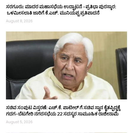
ಸರಗೂರು: ಮಾದರ ಮಹಾಸಭೆಯ ಉದ್ಘಾಟನೆ –ಪ್ರತಿಭಾ ಪುರಸ್ಕಾರ:
ಒಳಮೀಸಲಾತಿ ಜಾರಿಗೆ ಕೆ.ಎಚ್. ಮುನಿಯಪ್ಪ ಪ್ರತಿಪಾದನೆ
August 8, 2026
ಸಚಿವ ಸಂಪುಟ ವಿಸ್ತರಣೆ: ಎಚ್.ಕೆ. ಪಾಟೀಲ್ ಗೆ ಸಚಿವ ಸ್ಥಾನ ಕೈತಪ್ಪಿದ್ದಕ್ಕೆ
ಗದಗ–ಬೆಟಗೇರಿ ನಗರಸಭೆಯ 22 ಸದಸ್ಯರ ಸಾಮೂಹಿಕ ರಾಜೀನಾಮೆ
August 5, 2026