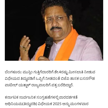
ಬೆಂಗಳೂರು: ಮುಸ್ಲಿಂ ಗುತ್ತಿಗೆದಾರರಿಗೆ ಶೇ.4ರಷ್ಟು ಮೀಸಲಾತಿ ನೀಡುವ
ವಿಧೇಯದ ತಿದ್ದುಪಡಿಗೆ ಒಪ್ಪಿಗೆ ನೀಡದಂತೆ ಬಿಜೆಪಿ ಶಾಸಕ ಬಸನಗೌಡ
ಪಾಟೀಲ್ ಯತ್ನಾಳ್ ರಾಜ್ಯಪಾಲರಿಗೆ ಪತ್ರ ಬರೆದಿದ್ದಾರೆ.
ಕರ್ನಾಟಕ ಸಾರ್ವಜನಿಕ ಸಂಗ್ರಹಣೆಗಳಲ್ಲಿ ಪಾರದರ್ಶಕತೆ
ಅಧಿನಿಯಮ(ತಿದ್ದುಪಡಿ) ವಿಧೇಯಕ 2025 ಅನ್ನು ಮಂಗಳವಾರ