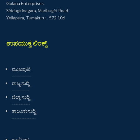
Golana Enterprises
Siddagirinagara, Madhugiri Road
Yellapura, Tumakuru - 572 106
ಉಪಯುಕ್ತ ಲಿಂಕ್ಸ್
ಮುಖಪುಟ
ರಾಜ್ಯ ಸುದ್ದಿ
ಜಿಲ್ಲಾ ಸುದ್ದಿ
ತಾಲೂಕುಸುದ್ದಿ
ಉದ್ಯೋಗ