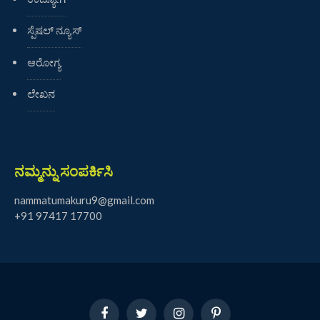
ಸ್ಪೆಷಲ್ ನ್ಯೂಸ್
ಆರೋಗ್ಯ
ಲೇಖನ
ನಮ್ಮನ್ನು ಸಂಪರ್ಕಿಸಿ
nammatumakuru9@gmail.com
+91 97417 17700
Facebook
Twitter
Instagram
Pinterest