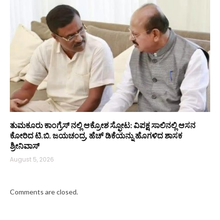
ತುಮಕೂರು ಕಾಂಗ್ರೆಸ್ ನಲ್ಲಿ ಆಕ್ರೋಶ ಸ್ಫೋಟ: ವಿಪಕ್ಷ ಸಾಲಿನಲ್ಲಿ ಆಸನ
ಕೋರಿದ ಟಿ.ಬಿ. ಜಯಚಂದ್ರ, ಹೆಚ್ ಡಿಕೆಯನ್ನು ಹೊಗಳಿದ ಶಾಸಕ
ಶ್ರೀನಿವಾಸ್
August 5, 2026
Comments are closed.