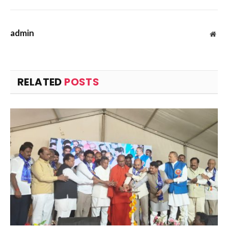
admin
Web
RELATED
POSTS