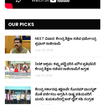
OUR PICKS
NEET ವಿವಾದ: ಕೇಂದ್ರ ಶಿಕ್ಷಣ ಸಚಿವ ಧರ್ಮೇಂದ್ರ
ಪ್ರಧಾನ್ ರಾಜೀನಾಮೆ
July 25, 2026
ನೀಟ್ ಅಕ್ರಮ: ಕಪ್ಪು ಪಟ್ಟಿ ಧರಿಸಿ ಮೌನ ಪ್ರತಿಭಟನೆ:
ಕೇಂದ್ರ ಶಿಕ್ಷಣ ಸಚಿವರ ರಾಜೀನಾಮೆಗೆ ಆಗ್ರಹ
July 21, 2026
ಕೇಂದ್ರ ಸರ್ಕಾರವು ತಕ್ಷಣವೇ ಸೋನಮ್ ವಾಂಗ್ಚುಕ್
ಜೊತೆ ಚರ್ಚಿಸಲು ಆಗ್ರಹಿಸಿ ರಾಷ್ಟ್ರಪತಿಯವರಿಗೆ
ಮನವಿ: ತುಮಕೂರಿನಲ್ಲಿ ಆನ್‌ ಲೈನ್ ಸಹಿ ಸಂಗ್ರಹ