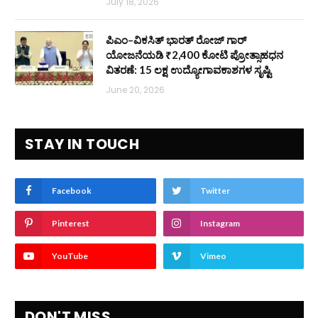
July 18, 2026
ಪಿಎಂ–ವಿಕಸಿತ್ ಭಾರತ್ ರೋಜ್‌ ಗಾರ್
ಯೋಜನೆಯಡಿ ₹2,400 ಕೋಟಿ ಪ್ರೋತ್ಸಾಹಧನ
ವಿತರಣೆ: 15 ಲಕ್ಷ ಉದ್ಯೋಗಾವಕಾಶಗಳ ಸೃಷ್ಟಿ
June 20, 2026
STAY IN TOUCH
Facebook
Twitter
Pinterest
Instagram
YouTube
Vimeo
DON'T MISS