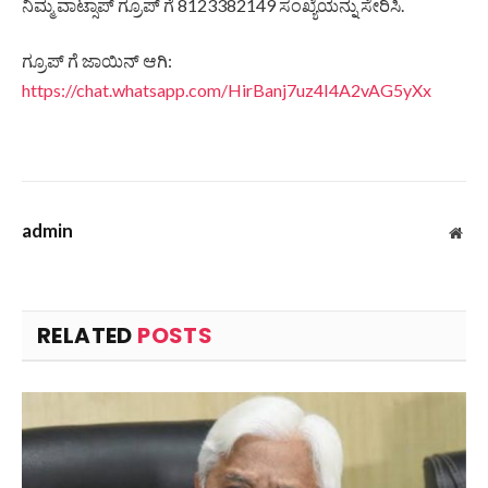
ನಿಮ್ಮ ವಾಟ್ಸಾಪ್ ಗ್ರೂಪ್ ಗೆ 8123382149 ಸಂಖ್ಯೆಯನ್ನು ಸೇರಿಸಿ.
ಗ್ರೂಪ್ ಗೆ ಜಾಯಿನ್ ಆಗಿ:
https://chat.whatsapp.com/HirBanj7uz4I4A2vAG5yXx
admin
Web
RELATED
POSTS