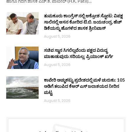
ಹಾಗೂ ಗದಗ ಶಾಸಕ ಎಚ್.ಕೆ. ಪಾಟೀಲ್ (H.K. Patil)…
ತುಮಕೂರು ಕಾಂಗ್ರೆಸ್ ನಲ್ಲಿ ಆಕ್ರೋಶ ಸ್ಫೋಟ: ವಿಪಕ್ಷ
ಸಾಲಿನಲ್ಲಿ ಆಸನ ಕೋರಿದ ಟಿ.ಬಿ. ಜಯಚಂದ್ರ, ಹೆಚ್
ಡಿಕೆಯನ್ನು ಹೊಗಳಿದ ಶಾಸಕ ಶ್ರೀನಿವಾಸ್
August 5, 2026
ಸಚಿವ ಸ್ಥಾನ ಸಿಗಲಿಲ್ಲವೆಂದು ಪಕ್ಷದ ವಿರುದ್ಧ
ಮಾತಾಡುವುದು ಸರಿಯಲ್ಲ: ಪ್ರಿಯಾಂಕ್ ಖರ್ಗೆ
August 5, 2026
ಕಾವೇರಿ ಅಚ್ಚುಕಟ್ಟು ಪ್ರದೇಶದಲ್ಲಿ ಮಳೆ ಚುರುಕು: 105
ಅಡಿಗೆ ತಲುಪಿದ ಕೆಆರ್ ಎಸ್ ಜಲಾಶಯದ ನೀರಿನ
ಮಟ್ಟ
August 5, 2026