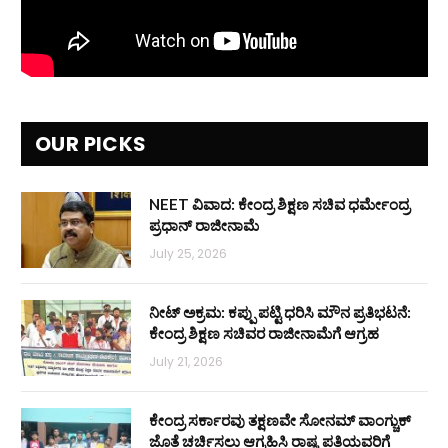
OUR PICKS
NEET ವಿವಾದ: ಕೇಂದ್ರ ಶಿಕ್ಷಣ ಸಚಿವ ಧರ್ಮೇಂದ್ರ
ಪ್ರಧಾನ್ ರಾಜೀನಾಮೆ
July 25, 2026
ನೀಟ್ ಅಕ್ರಮ: ಕಪ್ಪು ಪಟ್ಟಿ ಧರಿಸಿ ಮೌನ ಪ್ರತಿಭಟನೆ:
ಕೇಂದ್ರ ಶಿಕ್ಷಣ ಸಚಿವರ ರಾಜೀನಾಮೆಗೆ ಆಗ್ರಹ
July 21, 2026
ಕೇಂದ್ರ ಸರ್ಕಾರವು ತಕ್ಷಣವೇ ಸೋನಮ್ ವಾಂಗ್ಚುಕ್
ಜೊತೆ ಚರ್ಚಿಸಲು ಆಗ್ರಹಿಸಿ ರಾಷ್ಟ್ರಪತಿಯವರಿಗೆ