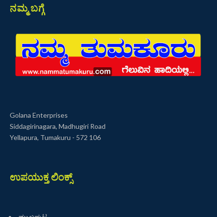
ನಮ್ಮ ಬಗ್ಗೆ
Golana Enterprises
Siddagirinagara, Madhugiri Road
Yellapura, Tumakuru - 572 106
ಉಪಯುಕ್ತ ಲಿಂಕ್ಸ್
ಮುಖಪುಟ