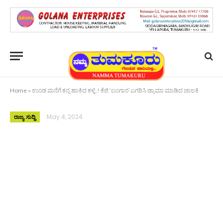
Home
»
ಉಂಡ ಮನೆಗೆ ಕನ್ನ ಹಾಕಿದ ಕಳ್ಳಿ.! ಕೆಜಿ ‘ಬಂಗಾರ’ಎಗರಿಸಿ ಡ್ರಾಮಾ ಮಾಡಿದ ಚಾಲಕಿ
May 4, 2024
ರಾಜ್ಯ ಸುದ್ದಿ