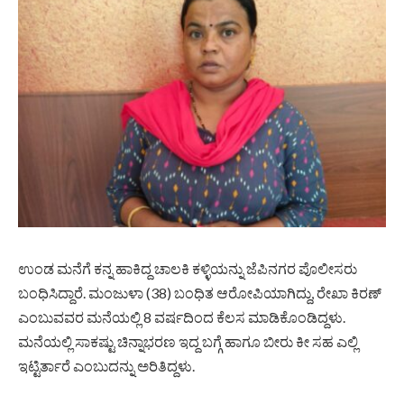
ಉಂಡ ಮನೆಗೆ ಕನ್ನ ಹಾಕಿದ್ದ ಚಾಲಕಿ ಕಳ್ಳಿಯನ್ನು ಜೆಪಿನಗರ ಪೊಲೀಸರು
ಬಂಧಿಸಿದ್ದಾರೆ. ಮಂಜುಳಾ (38) ಬಂಧಿತ ಆರೋಪಿಯಾಗಿದ್ದು, ರೇಖಾ ಕಿರಣ್
ಎಂಬುವವರ ಮನೆಯಲ್ಲಿ 8 ವರ್ಷದಿಂದ ಕೆಲಸ ಮಾಡಿಕೊಂಡಿದ್ದಳು.
ಮನೆಯಲ್ಲಿ ಸಾಕಷ್ಟು ಚಿನ್ನಾಭರಣ ಇದ್ದ ಬಗ್ಗೆ ಹಾಗೂ ಬೀರು ಕೀ ಸಹ ಎಲ್ಲಿ
ಇಟ್ಟಿರ್ತಾರೆ ಎಂಬುದನ್ನು ಅರಿತಿದ್ದಳು.