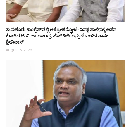
ತುಮಕೂರು ಕಾಂಗ್ರೆಸ್ ನಲ್ಲಿ ಆಕ್ರೋಶ ಸ್ಫೋಟ: ವಿಪಕ್ಷ ಸಾಲಿನಲ್ಲಿ ಆಸನ
ಕೋರಿದ ಟಿ.ಬಿ. ಜಯಚಂದ್ರ, ಹೆಚ್ ಡಿಕೆಯನ್ನು ಹೊಗಳಿದ ಶಾಸಕ
ಶ್ರೀನಿವಾಸ್
August 5, 2026