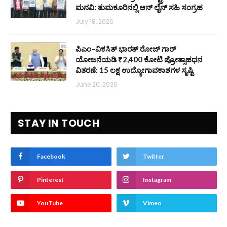
ಮನವಿ: ತುಮಕೂರಿನಲ್ಲಿ ಆನ್‌ ಲೈನ್ ಸಹಿ ಸಂಗ್ರಹ
July 18, 2026
ಪಿಎಂ–ವಿಕಸಿತ್ ಭಾರತ್ ರೋಜ್‌ ಗಾರ್
ಯೋಜನೆಯಡಿ ₹2,400 ಕೋಟಿ ಪ್ರೋತ್ಸಾಹಧನ
ವಿತರಣೆ: 15 ಲಕ್ಷ ಉದ್ಯೋಗಾವಕಾಶಗಳ ಸೃಷ್ಟಿ
June 20, 2026
STAY IN TOUCH
Facebook
Twitter
Pinterest
Instagram
YouTube
Vimeo