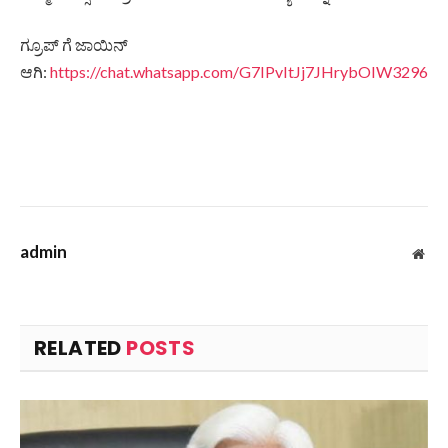
ಗ್ರೂಪ್ ಗೆ ಜಾಯಿನ್
ಆಗಿ:
https://chat.whatsapp.com/G7IPvItJj7JHrybOIW3296
admin
Web
RELATED
POSTS