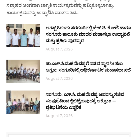
ಸಪ್ತಾಹದ ಅಂಗವಾಗಿ ಜಾಗೃತಿ ಕಾರ್ಯಕ್ರಮವನ್ನು ಹಮ್ಮಿಕೊಳ್ಳಲಾಗಿತ್ತು.
ಕಾರ್ಯಕ್ರಮವನ್ನು ಉದ್ಘಾಟಿಸಿ ಮಾತನಾಡಿದ…
ಆಗಸ್ಟ್ 8ರಂದು ಸರಗೂರಿನಲ್ಲಿ ಹೆಚ್.ಡಿ. ಕೋಟೆ ಹಾಗೂ
ಸರಗೂರು ತಾಲೂಕು ಮಾದರ ಮಹಾಸಭಾ ಉದ್ಘಾಟನೆ
ಮತ್ತು ಪ್ರತಿಭಾ ಪುರಸ್ಕಾರ
August 7, 2026
ಡಾ.ಎಚ್.ಸಿ.ಮಹದೇವಪ್ಪಗೆ ಸಚಿವ ಸ್ಥಾನ ನೀಡಲು
ಆಗ್ರಹ: ಸರಗೂರಿನಲ್ಲಿ ಅಧಿಕರ್ನಾಟಕ ಮಹಾಸಭಾ ಸಭೆ
August 7, 2026
ಸರಗೂರು: ಎಸ್.ಸಿ. ಮಹದೇವಪ್ಪ ಅವರನ್ನು ಸಚಿವ
ಸಂಪುಟದಿಂದ ಕೈಬಿಟ್ಟಿರುವುದಕ್ಕೆ ಆಕ್ರೋಶ —
ಪ್ರತಿಭಟನೆಯ ಎಚ್ಚರಿಕೆ
August 7, 2026