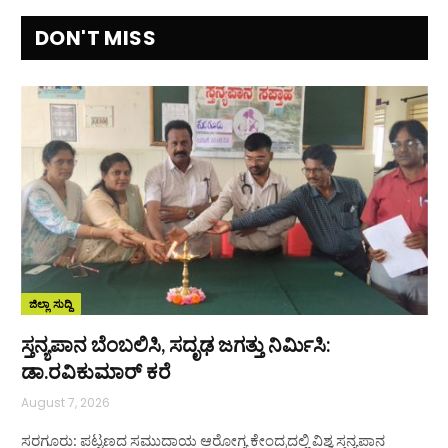
DON'T MISS
ಜಿಲ್ಲಾ ಸುದ್ದಿ
ಸ್ತನ್ಯಪಾನ ಬೆಂಬಲಿಸಿ, ಸದೃಢ ಜಗತ್ತು ನಿರ್ಮಿಸಿ:
ಡಾ.ರವಿಕುಮಾರ್ ಕರೆ
August 7, 2026
ಸರಗೂರು: ಪಟ್ಟಣದ ಸಮುದಾಯ ಆರೋಗ್ಯ ಕೇಂದ್ರದಲ್ಲಿ ವಿಶ್ವ ಸ್ತನ್ಯಪಾನ