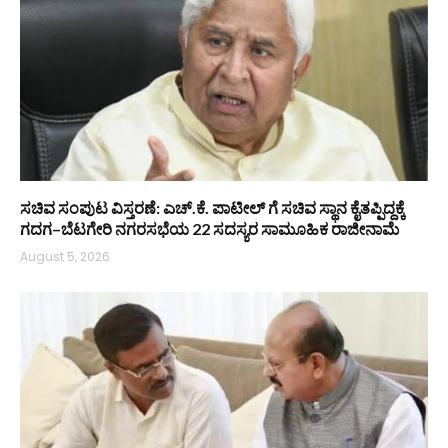
ಸಚಿವ ಸಂಪುಟ ವಿಸ್ತರಣೆ: ಎಚ್.ಕೆ. ಪಾಟೀಲ್ ಗೆ ಸಚಿವ ಸ್ಥಾನ ಕೈತಪ್ಪಿದ್ದಕ್ಕೆ
ಗದಗ–ಬೆಟಗೇರಿ ನಗರಸಭೆಯ 22 ಸದಸ್ಯರ ಸಾಮೂಹಿಕ ರಾಜೀನಾಮೆ
August 5, 2026