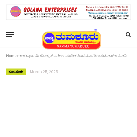
Home
»
ಅಹಲ್ಯಾಬಾಯಿ ಹೋಳ್ಕರ್ ಮಹಿಳಾ ಸಬಲೀಕರಣದ ಮಾದರಿ: ಆಶುತೋಷ್ ಅದೋನಿ
March 25, 2025
ತುಮಕೂರು