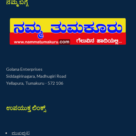
ನಮ್ಮ ಬಗ್ಗೆ
Golana Enterprises
Siddagirinagara, Madhugiri Road
Yellapura, Tumakuru - 572 106
ಉಪಯುಕ್ತ ಲಿಂಕ್ಸ್
ಮುಖಪುಟ