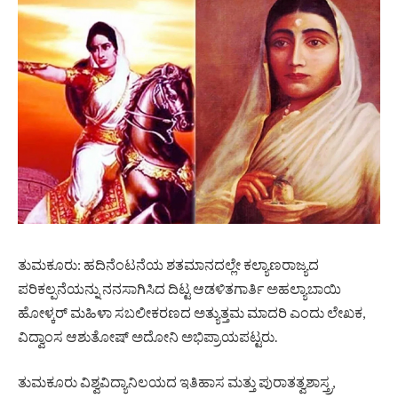
ತುಮಕೂರು: ಹದಿನೆಂಟನೆಯ ಶತಮಾನದಲ್ಲೇ ಕಲ್ಯಾಣರಾಜ್ಯದ
ಪರಿಕಲ್ಪನೆಯನ್ನು ನನಸಾಗಿಸಿದ ದಿಟ್ಟ ಆಡಳಿತಗಾರ್ತಿ ಅಹಲ್ಯಾಬಾಯಿ
ಹೋಳ್ಕರ್ ಮಹಿಳಾ ಸಬಲೀಕರಣದ ಅತ್ಯುತ್ತಮ ಮಾದರಿ ಎಂದು ಲೇಖಕ,
ವಿದ್ವಾಂಸ ಆಶುತೋಷ್ ಅದೋನಿ ಅಭಿಪ್ರಾಯಪಟ್ಟರು.
ತುಮಕೂರು ವಿಶ್ವವಿದ್ಯಾನಿಲಯದ ಇತಿಹಾಸ ಮತ್ತು ಪುರಾತತ್ವಶಾಸ್ತ್ರ,