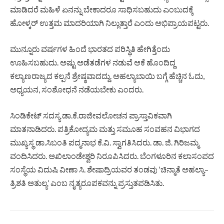
ಮಾಡಿದರೆ ಮಹಿಳೆ ಏನನ್ನು ಬೇಕಾದರೂ ಸಾಧಿಸಬಹುದು ಎಂಬುದಕ್ಕೆ
ಹೋಳ್ಕರ್ ಉತ್ತಮ ಮಾದರಿಯಾಗಿ ನಿಲ್ಲುತ್ತಾರೆ ಎಂದು ಅಭಿಪ್ರಾಯಪಟ್ಟರು.
ಮುನ್ನೂರು ವರ್ಷಗಳ ಹಿಂದೆ ಭಾರತದ ಪರಿಸ್ಥಿತಿ ಹೇಗಿತ್ತೆಂದು
ಊಹಿಸಬಹುದು. ಅಷ್ಟು ಅಡೆತಡೆಗಳ ನಡುವೆ ಆಕೆ ಹೊಂದಿದ್ದ
ಕಲ್ಯಾಣರಾಜ್ಯದ ಕಲ್ಪನೆ ಶ್ರೇಷ್ಠವಾದದ್ದು. ಅಹಲ್ಯಾಬಾಯಿ ಬಗ್ಗೆ ಹೆಚ್ಚಿನ ಓದು,
ಅಧ್ಯಯನ, ಸಂಶೋಧನೆ ನಡೆಯಬೇಕು ಎಂದರು.
ಸಿಂಡಿಕೇಟ್ ಸದಸ್ಯ ಡಾ.ಕೆ.ರಾಜೀವಲೋಚನ ಪ್ರಾಸ್ತಾವಿಕವಾಗಿ
ಮಾತನಾಡಿದರು. ಪತ್ರಿಕೋದ್ಯಮ ಮತ್ತು ಸಮೂಹ ಸಂವಹನ ವಿಭಾಗದ
ಮುಖ್ಯಸ್ಥ ಡಾ.ಸಿಬಂತಿ ಪದ್ಮನಾಭ ಕೆ.ವಿ. ಸ್ವಾಗತಿಸಿದರು. ಡಾ. ಜಿ. ಗಿರಿಜಮ್ಮ
ವಂದಿಸಿದರು. ಅಖಿಲಾಂಡೇಶ್ವರಿ ನಿರೂಪಿಸಿದರು. ಬೆಂಗಳೂರಿನ ಕಲಾಸಂಪದ
ಸಂಸ್ಥೆಯ ವಿದುಷಿ ವೀಣಾ ಸಿ. ಶೇಷಾದ್ರಿಯವರ ತಂಡವು ‘ಚಿನ್ಮಾತೆ ಅಹಲ್ಯಾ–
ತ್ರಿಶತಿ ಅತುಲ್ಯ’ ಎಂಬ ನೃತ್ಯರೂಪಕವನ್ನು ಪ್ರಸ್ತುತಪಡಿಸಿತು.