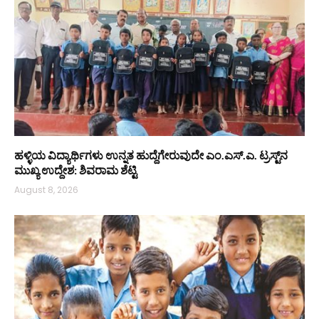
ಹಳ್ಳಿಯ ವಿದ್ಯಾರ್ಥಿಗಳು ಉನ್ನತ ಹುದ್ದೆಗೇರುವುದೇ ಎಂ.ಎಸ್.ಎ. ಟ್ರಸ್ಟ್‌ನ
ಮುಖ್ಯ ಉದ್ದೇಶ: ಶಿವರಾಮ ಶೆಟ್ಟಿ
August 8, 2026