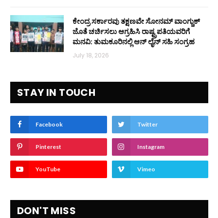
ಕೇಂದ್ರ ಸರ್ಕಾರವು ತಕ್ಷಣವೇ ಸೋನಮ್ ವಾಂಗ್ಚುಕ್
ಜೊತೆ ಚರ್ಚಿಸಲು ಆಗ್ರಹಿಸಿ ರಾಷ್ಟ್ರಪತಿಯವರಿಗೆ
ಮನವಿ: ತುಮಕೂರಿನಲ್ಲಿ ಆನ್‌ ಲೈನ್ ಸಹಿ ಸಂಗ್ರಹ
July 18, 2026
STAY IN TOUCH
Facebook
Twitter
Pinterest
Instagram
YouTube
Vimeo
DON'T MISS