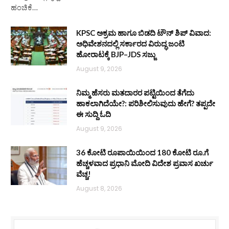
ಹಂಚಿಕೆ…
KPSC ಅಕ್ರಮ ಹಾಗೂ ಬಿಡದಿ ಟೌನ್‌ ಶಿಪ್ ವಿವಾದ:
ಅಧಿವೇಶನದಲ್ಲಿ ಸರ್ಕಾರದ ವಿರುದ್ಧ ಜಂಟಿ
ಹೋರಾಟಕ್ಕೆ BJP–JDS ಸಜ್ಜು
August 9, 2026
ನಿಮ್ಮ ಹೆಸರು ಮತದಾರರ ಪಟ್ಟಿಯಿಂದ ತೆಗೆದು
ಹಾಕಲಾಗಿದೆಯೇ?: ಪರಿಶೀಲಿಸುವುದು ಹೇಗೆ? ತಪ್ಪದೇ
ಈ ಸುದ್ದಿ ಓದಿ
August 9, 2026
36 ಕೋಟಿ ರೂಪಾಯಿಯಿಂದ 180 ಕೋಟಿ ರೂ.ಗೆ
ಹೆಚ್ಚಳವಾದ ಪ್ರಧಾನಿ ಮೋದಿ ವಿದೇಶ ಪ್ರವಾಸ ಖರ್ಚು
ವೆಚ್ಚ!
August 8, 2026