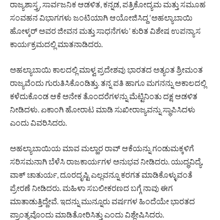
ರಾಜ್ಯಶಾಸ್ತ್ರ, ಸಾರ್ವಜನಿಕ ಆಡಳಿತ, ಕನ್ನಡ, ಪತ್ರಿಕೋದ್ಯಮ ಮತ್ತು ಸಮೂಹ
ಸಂವಹನ ವಿಭಾಗಗಳು ಜಂಟಿಯಾಗಿ ಆಯೋಜಿಸಿದ್ದ ‘ಅಹಲ್ಯಾಬಾಯಿ
ಹೋಳ್ಕರ್ ಅವರ ಜೀವನ ಮತ್ತು ಸಾಧನೆಗಳು’ ಕುರಿತ ವಿಶೇಷ ಉಪನ್ಯಾಸ
ಕಾರ್ಯಕ್ರಮದಲ್ಲಿ ಮಾತನಾಡಿದರು.
ಅಹಲ್ಯಾಬಾಯಿ ಕಾಲದಲ್ಲಿ ಮಾಳ್ವ ಪ್ರದೇಶವು ಭಾರತದ ಅತ್ಯಂತ ಶ್ರೀಮಂತ
ರಾಜ್ಯವೆಂದು ಗುರುತಿಸಿಕೊಂಡಿತ್ತು. ತನ್ನ ಪತಿ ಹಾಗೂ ಮಗನನ್ನು ಅಕಾಲದಲ್ಲಿ
ಕಳೆದುಕೊಂಡ ಆಕೆ ಅನೇಕ ತೊಂದರೆಗಳನ್ನು ಮೆಟ್ಟಿನಿಂತು ದಕ್ಷ ಆಡಳಿತ
ನೀಡಿದಳು. ಏಕಾಂಗಿ ಹೋರಾಟ ಮಾಡಿ ಸುಖೀರಾಜ್ಯವನ್ನು ಸ್ಥಾಪಿಸಿದಳು
ಎಂದು ವಿವರಿಸಿದರು.
ಅಹಲ್ಯಾಬಾಯಿಯ ಮಾವ ಮಲ್ಹಾರ ರಾವ್ ಆಕೆಯನ್ನು ಗಂಡುಮಕ್ಕಳಿಗೆ
ಸರಿಸಮನಾಗಿ ಬೆಳೆಸಿ ರಾಜಕಾರ್ಯಗಳ ಅನುಭವ ನೀಡಿದರು. ಯುದ್ಧವಿದ್ಯೆ,
ವಾಕ್ ಚಾತುರ್ಯ, ದೂರದೃಷ್ಟಿ ಎಲ್ಲವನ್ನೂ ಕರಗತ ಮಾಡಿಕೊಳ್ಳುವಂತೆ
ಪ್ರೇರಣೆ ನೀಡಿದರು. ಮಹಿಳಾ ಸಬಲೀಕರಣದ ಬಗ್ಗೆ ನಾವು ಈಗ
ಮಾತಾಡುತ್ತಿದ್ದೇವೆ. ಇದನ್ನು ಮುನ್ನೂರು ವರ್ಷಗಳ ಹಿಂದೆಯೇ ಭಾರತದ
ಪ್ರಾಂತ್ಯವೊಂದು ಮಾಡಿತೋರಿಸಿತ್ತು ಎಂದು ವಿಶ್ಲೇಷಿಸಿದರು.