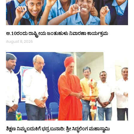
ಆ.10ರಂದು ರಾಷ್ಟ್ರೀಯ ಜಂತುಹುಳು ನಿವಾರಣಾ ಕಾರ್ಯಕ್ರಮ
August 8, 2026
ಶಿಕ್ಷಣ ನಿಮ್ಮ ಬದುಕಿಗೆ ಭದ್ರ ಬುನಾದಿ: ಶ್ರೀ ಸಿದ್ಧಲಿಂಗ ಮಹಾಸ್ವಾಮಿ