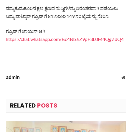
ನಮ್ಮತುಮಕೂರಿನ ಕ್ಷಣ ಕ್ಷಣದ ಸುದ್ದಿಗಳನ್ನು ನಿರಂತರವಾಗಿ ಪಡೆಯಲು
ನಿಮ್ಮ ವಾಟ್ಸಾಪ್ ಗ್ರೂಪ್ ಗೆ 8123382149 ಸಂಖ್ಯೆಯನ್ನು ಸೇರಿಸಿ.
ಗ್ರೂಪ್ ಗೆ ಜಾಯಿನ್ ಆಗಿ:
https://chat.whatsapp.com/Bc4BbJiZ9pF3L0M4QgZdQ4
admin
Web
RELATED
POSTS