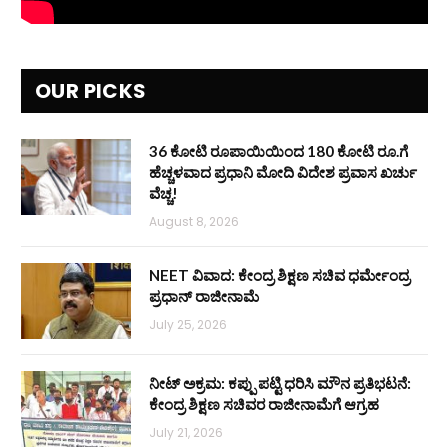
OUR PICKS
36 ಕೋಟಿ ರೂಪಾಯಿಯಿಂದ 180 ಕೋಟಿ ರೂ.ಗೆ
ಹೆಚ್ಚಳವಾದ ಪ್ರಧಾನಿ ಮೋದಿ ವಿದೇಶ ಪ್ರವಾಸ ಖರ್ಚು
ವೆಚ್ಚ!
August 8, 2026
NEET ವಿವಾದ: ಕೇಂದ್ರ ಶಿಕ್ಷಣ ಸಚಿವ ಧರ್ಮೇಂದ್ರ
ಪ್ರಧಾನ್ ರಾಜೀನಾಮೆ
July 25, 2026
ನೀಟ್ ಅಕ್ರಮ: ಕಪ್ಪು ಪಟ್ಟಿ ಧರಿಸಿ ಮೌನ ಪ್ರತಿಭಟನೆ:
ಕೇಂದ್ರ ಶಿಕ್ಷಣ ಸಚಿವರ ರಾಜೀನಾಮೆಗೆ ಆಗ್ರಹ
July 21, 2026