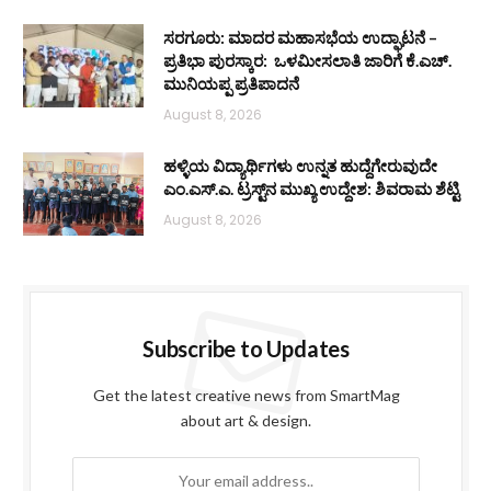
ಸರಗೂರು: ಮಾದರ ಮಹಾಸಭೆಯ ಉದ್ಘಾಟನೆ –
ಪ್ರತಿಭಾ ಪುರಸ್ಕಾರ: ಒಳಮೀಸಲಾತಿ ಜಾರಿಗೆ ಕೆ.ಎಚ್.
ಮುನಿಯಪ್ಪ ಪ್ರತಿಪಾದನೆ
August 8, 2026
ಹಳ್ಳಿಯ ವಿದ್ಯಾರ್ಥಿಗಳು ಉನ್ನತ ಹುದ್ದೆಗೇರುವುದೇ
ಎಂ.ಎಸ್.ಎ. ಟ್ರಸ್ಟ್‌ನ ಮುಖ್ಯ ಉದ್ದೇಶ: ಶಿವರಾಮ ಶೆಟ್ಟಿ
August 8, 2026
Subscribe to Updates
Get the latest creative news from SmartMag
about art & design.