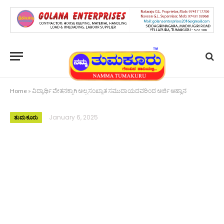
Home
»
ವಿದ್ಯಾರ್ಥಿ ವೇತನಕ್ಕಾಗಿ ಅಲ್ಪಸಂಖ್ಯಾತ ಸಮುದಾಯದವರಿಂದ ಅರ್ಜಿ ಆಹ್ವಾನ
January 6, 2025
ತುಮಕೂರು