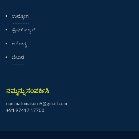
ಉದ್ಯೋಗ
ಸ್ಪೆಷಲ್ ನ್ಯೂಸ್
ಆರೋಗ್ಯ
ಲೇಖನ
ನಮ್ಮನ್ನು ಸಂಪರ್ಕಿಸಿ
nammatumakuru9@gmail.com
+91 97417 17700