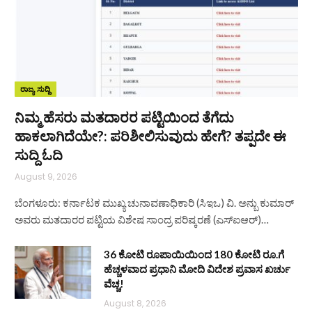
ರಾಜ್ಯ ಸುದ್ದಿ
ನಿಮ್ಮ ಹೆಸರು ಮತದಾರರ ಪಟ್ಟಿಯಿಂದ ತೆಗೆದು
ಹಾಕಲಾಗಿದೆಯೇ?: ಪರಿಶೀಲಿಸುವುದು ಹೇಗೆ? ತಪ್ಪದೇ ಈ
ಸುದ್ದಿ ಓದಿ
August 9, 2026
ಬೆಂಗಳೂರು: ಕರ್ನಾಟಕ ಮುಖ್ಯ ಚುನಾವಣಾಧಿಕಾರಿ (ಸಿಇಒ) ವಿ. ಅನ್ಬು ಕುಮಾರ್
ಅವರು ಮತದಾರರ ಪಟ್ಟಿಯ ವಿಶೇಷ ಸಾಂದ್ರ ಪರಿಷ್ಕರಣೆ (ಎಸ್‌ಐಆರ್)…
36 ಕೋಟಿ ರೂಪಾಯಿಯಿಂದ 180 ಕೋಟಿ ರೂ.ಗೆ
ಹೆಚ್ಚಳವಾದ ಪ್ರಧಾನಿ ಮೋದಿ ವಿದೇಶ ಪ್ರವಾಸ ಖರ್ಚು
ವೆಚ್ಚ!
August 8, 2026