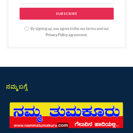
By signing up, you agree to the our terms and our
Privacy Policy
agreement.
ನಮ್ಮ ಬಗ್ಗೆ