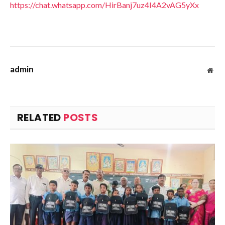
https://chat.whatsapp.com/HirBanj7uz4I4A2vAG5yXx
admin
Web
RELATED
POSTS