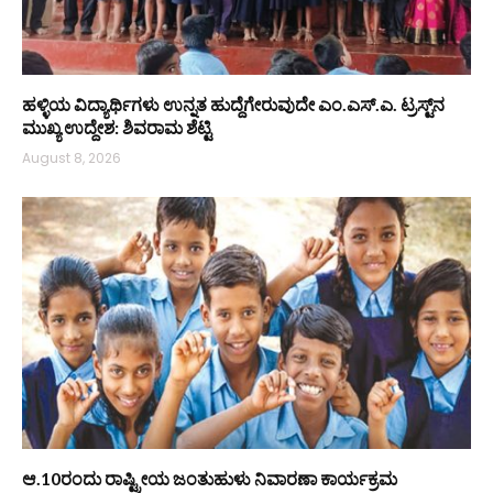
ಹಳ್ಳಿಯ ವಿದ್ಯಾರ್ಥಿಗಳು ಉನ್ನತ ಹುದ್ದೆಗೇರುವುದೇ ಎಂ.ಎಸ್.ಎ. ಟ್ರಸ್ಟ್‌ನ
ಮುಖ್ಯ ಉದ್ದೇಶ: ಶಿವರಾಮ ಶೆಟ್ಟಿ
August 8, 2026
ಆ.10ರಂದು ರಾಷ್ಟ್ರೀಯ ಜಂತುಹುಳು ನಿವಾರಣಾ ಕಾರ್ಯಕ್ರಮ