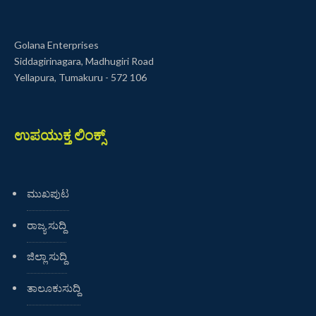
Golana Enterprises
Siddagirinagara, Madhugiri Road
Yellapura, Tumakuru - 572 106
ಉಪಯುಕ್ತ ಲಿಂಕ್ಸ್
ಮುಖಪುಟ
ರಾಜ್ಯ ಸುದ್ದಿ
ಜಿಲ್ಲಾ ಸುದ್ದಿ
ತಾಲೂಕುಸುದ್ದಿ