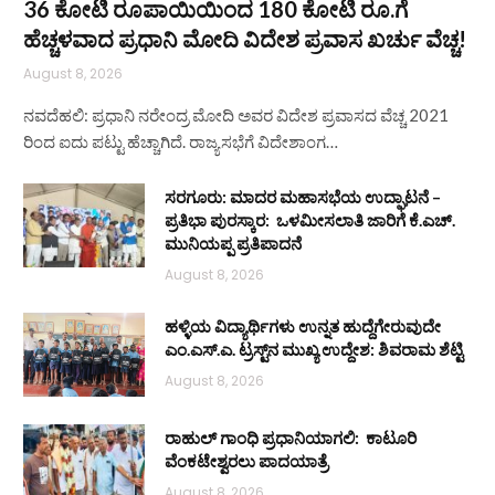
36 ಕೋಟಿ ರೂಪಾಯಿಯಿಂದ 180 ಕೋಟಿ ರೂ.ಗೆ
ಹೆಚ್ಚಳವಾದ ಪ್ರಧಾನಿ ಮೋದಿ ವಿದೇಶ ಪ್ರವಾಸ ಖರ್ಚು ವೆಚ್ಚ!
August 8, 2026
ನವದೆಹಲಿ: ಪ್ರಧಾನಿ ನರೇಂದ್ರ ಮೋದಿ ಅವರ ವಿದೇಶ ಪ್ರವಾಸದ ವೆಚ್ಚ 2021
ರಿಂದ ಐದು ಪಟ್ಟು ಹೆಚ್ಚಾಗಿದೆ. ರಾಜ್ಯಸಭೆಗೆ ವಿದೇಶಾಂಗ…
ಸರಗೂರು: ಮಾದರ ಮಹಾಸಭೆಯ ಉದ್ಘಾಟನೆ –
ಪ್ರತಿಭಾ ಪುರಸ್ಕಾರ: ಒಳಮೀಸಲಾತಿ ಜಾರಿಗೆ ಕೆ.ಎಚ್.
ಮುನಿಯಪ್ಪ ಪ್ರತಿಪಾದನೆ
August 8, 2026
ಹಳ್ಳಿಯ ವಿದ್ಯಾರ್ಥಿಗಳು ಉನ್ನತ ಹುದ್ದೆಗೇರುವುದೇ
ಎಂ.ಎಸ್.ಎ. ಟ್ರಸ್ಟ್‌ನ ಮುಖ್ಯ ಉದ್ದೇಶ: ಶಿವರಾಮ ಶೆಟ್ಟಿ
August 8, 2026
ರಾಹುಲ್ ಗಾಂಧಿ ಪ್ರಧಾನಿಯಾಗಲಿ: ಕಾಟೂರಿ
ವೆಂಕಟೇಶ್ವರಲು ಪಾದಯಾತ್ರೆ
August 8, 2026