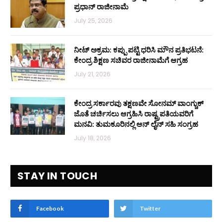
ಪ್ರಧಾನ್ ರಾಜೀನಾಮೆ
July 25, 2026
ನೀಟ್ ಅಕ್ರಮ: ಕಪ್ಪು ಪಟ್ಟಿ ಧರಿಸಿ ಮೌನ ಪ್ರತಿಭಟನೆ:
ಕೇಂದ್ರ ಶಿಕ್ಷಣ ಸಚಿವರ ರಾಜೀನಾಮೆಗೆ ಆಗ್ರಹ
July 21, 2026
ಕೇಂದ್ರ ಸರ್ಕಾರವು ತಕ್ಷಣವೇ ಸೋನಮ್ ವಾಂಗ್ಚುಕ್
ಜೊತೆ ಚರ್ಚಿಸಲು ಆಗ್ರಹಿಸಿ ರಾಷ್ಟ್ರಪತಿಯವರಿಗೆ
ಮನವಿ: ತುಮಕೂರಿನಲ್ಲಿ ಆನ್‌ ಲೈನ್ ಸಹಿ ಸಂಗ್ರಹ
July 18, 2026
STAY IN TOUCH
Facebook
Twitter