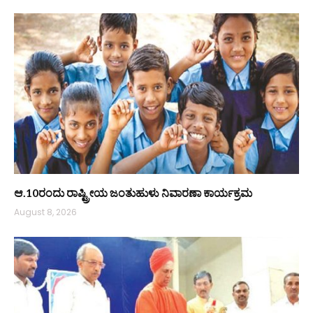
ಆ.10ರಂದು ರಾಷ್ಟ್ರೀಯ ಜಂತುಹುಳು ನಿವಾರಣಾ ಕಾರ್ಯಕ್ರಮ
August 8, 2026