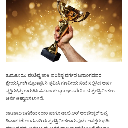
ತುಮಕೂರು: ಪರಿಶಿಷ್ಟ ಜಾತಿ, ಪರಿಶಿಷ್ಟ ವರ್ಗದ ಜನಾಂಗದವರ
ಶ್ರೇಯಸ್ಸಿಗಾಗಿ ಪ್ರೋತ್ಸಾಹಿಸಿ, ಶ್ರಮಿಸಿ ಗಣನೀಯ ಸೇವೆ ಸಲ್ಲಿಸಿದ ಅರ್ಹ
ವ್ಯಕ್ತಿಗಳನ್ನು ಗುರುತಿಸಿ ಸಮಾಜ ಕಲ್ಯಾಣ ಇಲಾಖೆಯಿಂದ ಪ್ರಶಸ್ತಿ ನೀಡಲು
ಅರ್ಜಿ ಆಹ್ವಾನಿಸಲಾಗಿದೆ.
ಡಾ.ಬಾಬು ಜಗಜೀವನರಾಂ ಹಾಗೂ ಡಾ.ಬಿ.ಆರ್ ಅಂಬೇಡ್ಕರ್ ಜನ್ಮ
ದಿನಾಚರಣೆ ಅಂಗವಾಗಿ ಈ ಪ್ರಶಸ್ತಿ ನೀಡಲಾಗುವುದು. ಆಸಕ್ತರು ಭರ್ತಿ