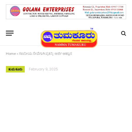
Home
»
ಗಣನೀಯ ಸೇವೆಗಾಗಿ ಪ್ರಶಸ್ತಿ: ಅರ್ಜಿ ಆಹ್ವಾನ
February 9, 2025
ತುಮಕೂರು