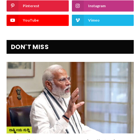
Pinterest
Instagram
YouTube
Vimeo
DON'T MISS
ರಾಷ್ಟ್ರೀಯ ಸುದ್ದಿ