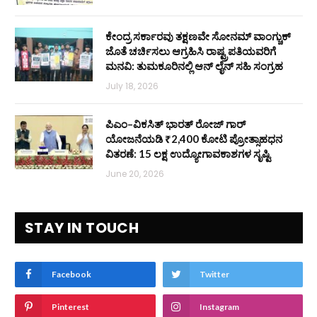
ಕೇಂದ್ರ ಸರ್ಕಾರವು ತಕ್ಷಣವೇ ಸೋನಮ್ ವಾಂಗ್ಚುಕ್
ಜೊತೆ ಚರ್ಚಿಸಲು ಆಗ್ರಹಿಸಿ ರಾಷ್ಟ್ರಪತಿಯವರಿಗೆ
ಮನವಿ: ತುಮಕೂರಿನಲ್ಲಿ ಆನ್‌ ಲೈನ್ ಸಹಿ ಸಂಗ್ರಹ
July 18, 2026
ಪಿಎಂ–ವಿಕಸಿತ್ ಭಾರತ್ ರೋಜ್‌ ಗಾರ್
ಯೋಜನೆಯಡಿ ₹2,400 ಕೋಟಿ ಪ್ರೋತ್ಸಾಹಧನ
ವಿತರಣೆ: 15 ಲಕ್ಷ ಉದ್ಯೋಗಾವಕಾಶಗಳ ಸೃಷ್ಟಿ
June 20, 2026
STAY IN TOUCH
Facebook
Twitter
Pinterest
Instagram