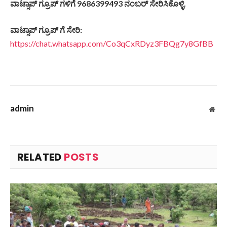
ವಾಟ್ಸಾಪ್ ಗ್ರೂಪ್ ಗಳಿಗೆ 9686399493 ನಂಬರ್ ಸೇರಿಸಿಕೊಳ್ಳಿ.
ವಾಟ್ಸಾಪ್ ಗ್ರೂಪ್ ಗೆ ಸೇರಿ:
https://chat.whatsapp.com/Co3qCxRDyz3FBQg7y8GfBB
admin
Web
RELATED
POSTS