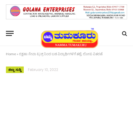
Home
»
ರಕ್ಷಣಾ ಸೇವಾ ಟ್ರಸ್ಟ್ ನಿಂದ ಬಡ ವಿದ್ಯಾರ್ಥಿಗಳಿಗೆ ತಟ್ಟೆ, ಲೋಟ ವಿತರಣೆ
February 10, 2022
ಜಿಲ್ಲಾ ಸುದ್ದಿ