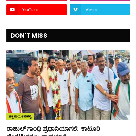
YouTube
Vimeo
DON'T MISS
ಚಿಕ್ಕನಾಯಕನಹಳ್ಳಿ
ರಾಹುಲ್ ಗಾಂಧಿ ಪ್ರಧಾನಿಯಾಗಲಿ: ಕಾಟೂರಿ