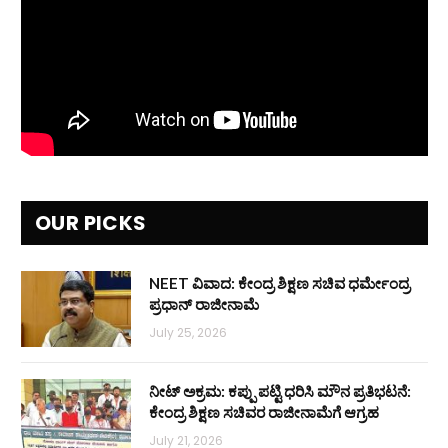
OUR PICKS
NEET ವಿವಾದ: ಕೇಂದ್ರ ಶಿಕ್ಷಣ ಸಚಿವ ಧರ್ಮೇಂದ್ರ
ಪ್ರಧಾನ್ ರಾಜೀನಾಮೆ
July 25, 2026
ನೀಟ್ ಅಕ್ರಮ: ಕಪ್ಪು ಪಟ್ಟಿ ಧರಿಸಿ ಮೌನ ಪ್ರತಿಭಟನೆ:
ಕೇಂದ್ರ ಶಿಕ್ಷಣ ಸಚಿವರ ರಾಜೀನಾಮೆಗೆ ಆಗ್ರಹ
July 21, 2026