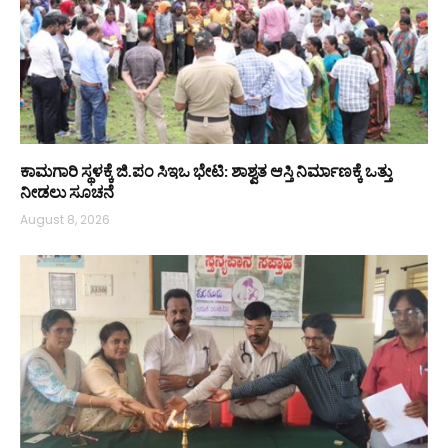
ಕಾಮಗಾರಿ ಸ್ಥಳಕ್ಕೆ ಜಿ.ಪಂ ಸಿಇಒ ಭೇಟಿ: ಶಾಶ್ವತ ಆಸ್ತಿ ನಿರ್ಮಾಣಕ್ಕೆ ಒತ್ತು
ನೀಡಲು ಸೂಚನೆ
August 8, 2026