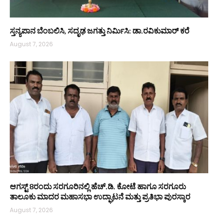
ಸ್ತನ್ಯಪಾನ ಬೆಂಬಲಿಸಿ, ಸದೃಢ ಜಗತ್ತು ನಿರ್ಮಿಸಿ: ಡಾ.ರವಿಕುಮಾರ್ ಕರೆ
August 7, 2026
ಆಗಸ್ಟ್ 8ರಂದು ಸರಗೂರಿನಲ್ಲಿ ಹೆಚ್.ಡಿ. ಕೋಟೆ ಹಾಗೂ ಸರಗೂರು
ತಾಲೂಕು ಮಾದರ ಮಹಾಸಭಾ ಉದ್ಘಾಟನೆ ಮತ್ತು ಪ್ರತಿಭಾ ಪುರಸ್ಕಾರ
August 7, 2026