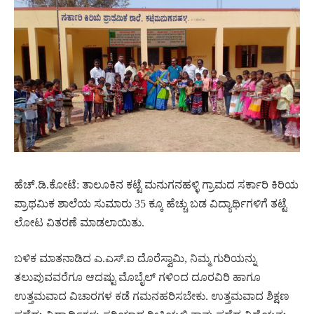
ಹೆಚ್.ಡಿ.ಕೋಟೆ: ತಾಲೂಕಿನ ಕಟ್ಟೆ ಮನುಗನಹಳ್ಳಿ ಗ್ರಾಮದ ಸರ್ಕಾರಿ ಕಿರಿಯ
ಪ್ರಾಥಮಿಕ ಶಾಲೆಯ ಸುಮಾರು 35 ಕ್ಕೂ ಹೆಚ್ಚು ಬಡ ವಿದ್ಯಾರ್ಥಿಗಳಿಗೆ ತಟ್ಟೆ
ಲೋಟ ವಿತರಣೆ ಮಾಡಲಾಯಿತು.
ಬಳಿಕ ಮಾತನಾಡಿದ ಎ.ಎಸ್.ಐ ದೊರೆಸ್ವಾಮಿ, ನಿಮ್ಮ ಗುರಿಯನ್ನು
ತಲುಪುವವರೆಗೂ ಆದಷ್ಟು ಮೊಬೈಲ್ ಗಳಿಂದ ದೂರವಿರಿ ಹಾಗೂ
ಉತ್ತಮವಾದ ವಿಚಾರಗಳ ಕಡೆ ಗಮನಹರಿಸಬೇಕು. ಉತ್ತಮವಾದ ಶಿಕ್ಷಣ