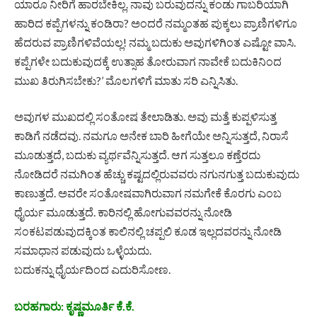
ಯಾರೂ ನೀರಿಗೆ ಹಾರಬೇಕಿಲ್ಲ. ನಾವು ಬರುವುದನ್ನು ಕಂಡು ಗಾಬರಿಯಾಗಿ
ಹಾರಿದ ಕಪ್ಪೆಗಳನ್ನು ಕಂಡಿರಾ? ಅಂದರೆ ನಮ್ಮಂತಹ ಪುಕ್ಕಲು ಪ್ರಾಣಿಗಳಿಗೂ
ಹೆದರುವ ಪ್ರಾಣಿಗಳಿವೆಯಲ್ಲ! ನಮ್ಮ ಬದುಕು ಅವುಗಳಿಗಿಂತ ಎಷ್ಟೋ ವಾಸಿ.
ಕಪ್ಪೆಗಳೇ ಬದುಕುವುದಕ್ಕೆ ಉತ್ಸಾಹ ತೋರುವಾಗ ನಾವೇಕೆ ಬದುಕಿನಿಂದ
ಮುಖ ತಿರುಗಿಸಬೇಕು?’ ಮೊಲಗಳಿಗೆ ಮಾತು ಸರಿ ಎನ್ನಿಸಿತು.
ಅವುಗಳ ಮುಖದಲ್ಲಿ ಸಂತೋಷ ತೇಲಾಡಿತು. ಅವು ಮತ್ತೆ ಕುಪ್ಪಳಿಸುತ್ತ
ಕಾಡಿಗೆ ನಡೆದವು. ನಮಗೂ ಅನೇಕ ಬಾರಿ ಹೀಗೆಯೇ ಅನ್ನಿಸುತ್ತದೆ, ನಿರಾಸೆ
ಮೂಡುತ್ತದೆ, ಬದುಕು ವ್ಯರ್ಥವೆನ್ನಿಸುತ್ತದೆ. ಆಗ ಸುತ್ತಲೂ ಕಣ್ತೆರದು
ನೋಡಿದರೆ ನಮಗಿಂತ ಹೆಚ್ಚು ಕಷ್ಟದಲ್ಲಿರುವವರು ನಗುನಗುತ್ತ ಬದುಕುವುದು
ಕಾಣುತ್ತದೆ. ಅವರೇ ಸಂತೋಷವಾಗಿರುವಾಗ ನಮಗೇಕೆ ಕೊರಗು ಎಂಬ
ಧೈರ್ಯ ಮೂಡುತ್ತದೆ. ಕಾರಿನಲ್ಲಿ ಹೋಗುವವರನ್ನು ನೋಡಿ
ಸಂಕಟಪಡುವುದಕ್ಕಿಂತ ಕಾಲಿನಲ್ಲಿ ಚಪ್ಪಲಿ ಕೂಡ ಇಲ್ಲದವರನ್ನು ನೋಡಿ
ಸಮಾಧಾನ ಪಡುವುದು ಒಳ್ಳೆಯದು.
ಬದುಕನ್ನು ಧೈರ್ಯದಿಂದ ಎದುರಿಸೋಣ.
ಬರಹಗಾರು: ಕೃಷ್ಣಮೂರ್ತಿ ಕೆ.ಕೆ.