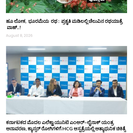
ಹೂ ಲೋಕ, ಭೂರಮೆಯ ರಥ : ಪ್ರಕೃತಿ ಮಡಿಲಲ್ಲಿ ಚೆಲುವಿನ ರಥಯಾತ್ರೆ
ವಾಹ್..!
August 8, 2026
ಕರ್ನಾಟಕದ ಮೊದಲ ಎಲೆಕ್ಟಾ ಯುನಿಟಿ ಎಂಆರ್–ಲೈನಾಕ್ ಯಂತ್ರ
ಅನಾವರಣ, ಕ್ಯಾನ್ಸರ್ ರೋಗಿಗಳಿಗೆ HCG ಆಸ್ಪತ್ರೆಯಲ್ಲಿ ಅತ್ಯಾಧುನಿಕ ಚಿಕಿತ್ಸೆ