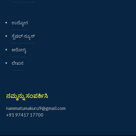
ಉದ್ಯೋಗ
ಸ್ಪೆಷಲ್ ನ್ಯೂಸ್
ಆರೋಗ್ಯ
ಲೇಖನ
ನಮ್ಮನ್ನು ಸಂಪರ್ಕಿಸಿ
nammatumakuru9@gmail.com
+91 97417 17700