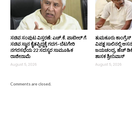
ಸಚಿವ ಸಂಪುಟ ವಿಸ್ತರಣೆ: ಎಚ್.ಕೆ. ಪಾಟೀಲ್ ಗೆ
ತುಮಕೂರು ಕಾಂಗ್ರೆಸ್ 
ಸಚಿವ ಸ್ಥಾನ ಕೈತಪ್ಪಿದ್ದಕ್ಕೆ ಗದಗ–ಬೆಟಗೇರಿ
ವಿಪಕ್ಷ ಸಾಲಿನಲ್ಲಿ ಆಸ
ನಗರಸಭೆಯ 22 ಸದಸ್ಯರ ಸಾಮೂಹಿಕ
ಜಯಚಂದ್ರ, ಹೆಚ್ ಡಿ
ರಾಜೀನಾಮೆ
ಶಾಸಕ ಶ್ರೀನಿವಾಸ್
August 5, 2026
August 5, 2026
Comments are closed.