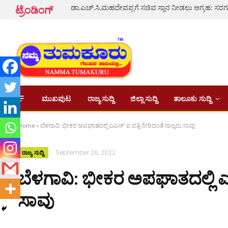
ಟ್ರೆಂಡಿಂಗ್
ಮುಖಪುಟ
ರಾಜ್ಯ ಸುದ್ದಿ
ಜಿಲ್ಲಾ ಸುದ್ದಿ
ತಾಲೂಕು ಸುದ್ದಿ
Home
»
ಬೆಳಗಾವಿ: ಭೀಕರ ಅಪಘಾತದಲ್ಲಿ ಎಎಸ್’ ಐ ಪತ್ನಿ ಸೇರಿದಂತೆ ನಾಲ್ವರು ಸಾವು
September 26, 2022
ರಾಜ್ಯ ಸುದ್ದಿ
ಬೆಳಗಾವಿ: ಭೀಕರ ಅಪಘಾತದಲ್ಲಿ ಎಎಸ
ಸಾವು