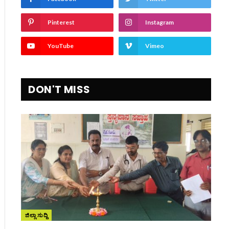
Pinterest
Instagram
YouTube
Vimeo
DON'T MISS
ite
ಜಿಲ್ಲಾ ಸುದ್ದಿ