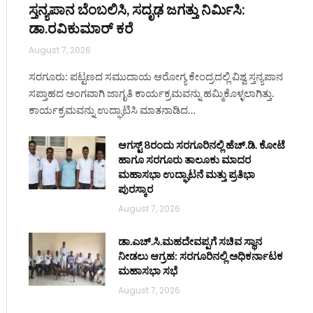
ಸ್ತನ್ಯಪಾನ ಬೆಂಬಲಿಸಿ, ಸದೃಢ ಜಗತ್ತು ನಿರ್ಮಿಸಿ:
ಡಾ.ರವಿಕುಮಾರ್ ಕರೆ
August 7, 2026
ಸರಗೂರು: ಪಟ್ಟಣದ ಸಮುದಾಯ ಆರೋಗ್ಯ ಕೇಂದ್ರದಲ್ಲಿ ವಿಶ್ವ ಸ್ತನ್ಯಪಾನ
ಸಪ್ತಾಹದ ಅಂಗವಾಗಿ ಜಾಗೃತಿ ಕಾರ್ಯಕ್ರಮವನ್ನು ಹಮ್ಮಿಕೊಳ್ಳಲಾಗಿತ್ತು.
ಕಾರ್ಯಕ್ರಮವನ್ನು ಉದ್ಘಾಟಿಸಿ ಮಾತನಾಡಿದ…
ಆಗಸ್ಟ್ 8ರಂದು ಸರಗೂರಿನಲ್ಲಿ ಹೆಚ್.ಡಿ. ಕೋಟೆ
ಹಾಗೂ ಸರಗೂರು ತಾಲೂಕು ಮಾದರ
ಮಹಾಸಭಾ ಉದ್ಘಾಟನೆ ಮತ್ತು ಪ್ರತಿಭಾ
ಪುರಸ್ಕಾರ
August 7, 2026
ಡಾ.ಎಚ್.ಸಿ.ಮಹದೇವಪ್ಪಗೆ ಸಚಿವ ಸ್ಥಾನ
ನೀಡಲು ಆಗ್ರಹ: ಸರಗೂರಿನಲ್ಲಿ ಅಧಿಕರ್ನಾಟಕ
ಮಹಾಸಭಾ ಸಭೆ
August 7, 2026