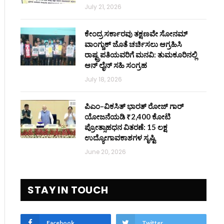
July 21, 2026
ಕೇಂದ್ರ ಸರ್ಕಾರವು ತಕ್ಷಣವೇ ಸೋನಮ್
ವಾಂಗ್ಚುಕ್ ಜೊತೆ ಚರ್ಚಿಸಲು ಆಗ್ರಹಿಸಿ
ರಾಷ್ಟ್ರಪತಿಯವರಿಗೆ ಮನವಿ: ತುಮಕೂರಿನಲ್ಲಿ
ಆನ್‌ ಲೈನ್ ಸಹಿ ಸಂಗ್ರಹ
July 18, 2026
ಪಿಎಂ–ವಿಕಸಿತ್ ಭಾರತ್ ರೋಜ್‌ ಗಾರ್
ಯೋಜನೆಯಡಿ ₹2,400 ಕೋಟಿ
ಪ್ರೋತ್ಸಾಹಧನ ವಿತರಣೆ: 15 ಲಕ್ಷ
ಉದ್ಯೋಗಾವಕಾಶಗಳ ಸೃಷ್ಟಿ
June 20, 2026
STAY IN TOUCH
Facebook
Twitter