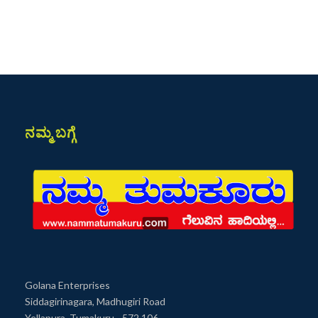
ನಮ್ಮ ಬಗ್ಗೆ
Golana Enterprises
Siddagirinagara, Madhugiri Road
Yellapura, Tumakuru - 572 106