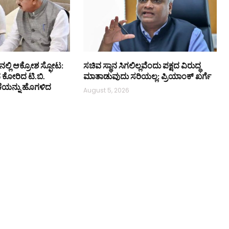
ನಲ್ಲಿ ಆಕ್ರೋಶ ಸ್ಫೋಟ:
ಸಚಿವ ಸ್ಥಾನ ಸಿಗಲಿಲ್ಲವೆಂದು ಪಕ್ಷದ ವಿರುದ್ಧ
ನ ಕೋರಿದ ಟಿ.ಬಿ.
ಮಾತಾಡುವುದು ಸರಿಯಲ್ಲ: ಪ್ರಿಯಾಂಕ್ ಖರ್ಗೆ
ಕೆಯನ್ನು ಹೊಗಳಿದ
August 5, 2026