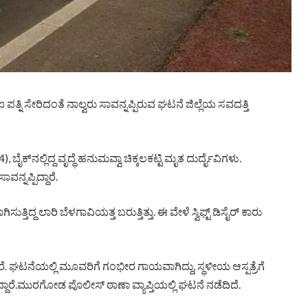
 ಪತ್ನಿ ಸೇರಿದಂತೆ ನಾಲ್ವರು ಸಾವನ್ನಪ್ಪಿರುವ ಘಟನೆ ಜಿಲ್ಲೆಯ ಸವದತ್ತಿ
ಬೈಕ್​ನಲ್ಲಿದ್ದ ವೃದ್ಧೆ ಹನುಮವ್ವಾ ಚಿಕ್ಕಲಕಟ್ಟಿ ಮೃತ ದುರ್ದೈವಿಗಳು.
ನ್ನಪ್ಪಿದ್ದಾರೆ.
್ತಿದ್ದ ಲಾರಿ ಬೆಳಗಾವಿಯತ್ತ ಬರುತ್ತಿತ್ತು. ಈ ವೇಳೆ ಸ್ವಿಫ್ಟ್ ಡಿಸೈರ್ ಕಾರು
ನಪ್ಪಿದ್ದಾರೆ. ಘಟನೆಯಲ್ಲಿ ಮೂವರಿಗೆ ಗಂಭೀರ ಗಾಯವಾಗಿದ್ದು, ಸ್ಥಳೀಯ ಆಸ್ಪತ್ರೆಗೆ
ದ್ದಾರೆ.ಮುರಗೋಡ ಪೊಲೀಸ್ ಠಾಣಾ ವ್ಯಾಪ್ತಿಯಲ್ಲಿ ಘಟನೆ ನಡೆದಿದೆ.