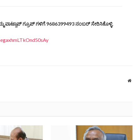
ಮ್ಮ
ವಾಟ್ಸಾಪ್
ಗ್ರೂಪ್
ಗಳಿಗೆ
9686399493
ನಂಬರ್
ಸೇರಿಸಿಕೊಳ್ಳಿ
.
EDpegaxhmLTkOnd50sAy
Webs