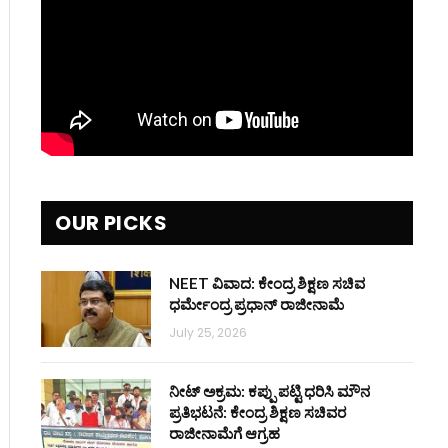
OUR PICKS
NEET ವಿವಾದ: ಕೇಂದ್ರ ಶಿಕ್ಷಣ ಸಚಿವ
ಧರ್ಮೇಂದ್ರ ಪ್ರಧಾನ್ ರಾಜೀನಾಮೆ
July 25, 2026
ನೀಟ್ ಅಕ್ರಮ: ಕಪ್ಪು ಪಟ್ಟಿ ಧರಿಸಿ ಮೌನ
ಪ್ರತಿಭಟನೆ: ಕೇಂದ್ರ ಶಿಕ್ಷಣ ಸಚಿವರ
ರಾಜೀನಾಮೆಗೆ ಆಗ್ರಹ