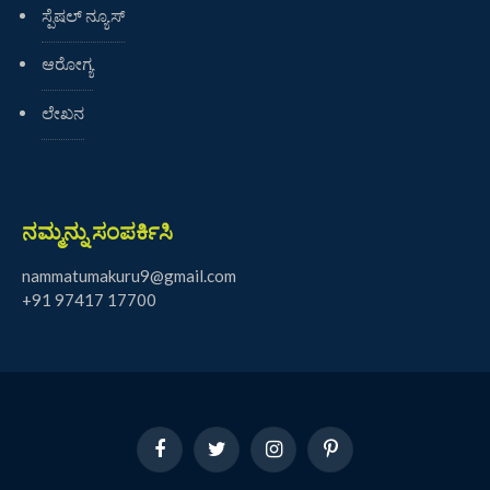
ಸ್ಪೆಷಲ್ ನ್ಯೂಸ್
ಆರೋಗ್ಯ
ಲೇಖನ
ನಮ್ಮನ್ನು ಸಂಪರ್ಕಿಸಿ
nammatumakuru9@gmail.com
+91 97417 17700
Facebook
Twitter
Instagram
Pinterest