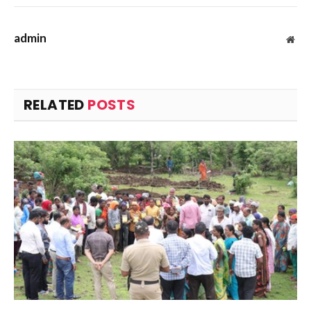
admin
Web
RELATED
POSTS