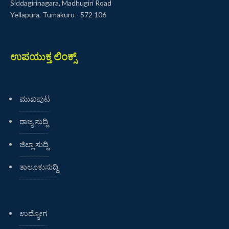
Siddagirinagara, Madhugiri Road
Yellapura, Tumakuru - 572 106
ಉಪಯುಕ್ತ ಲಿಂಕ್ಸ್
ಮುಖಪುಟ
ರಾಜ್ಯ ಸುದ್ದಿ
ಜಿಲ್ಲಾ ಸುದ್ದಿ
ತಾಲೂಕುಸುದ್ದಿ
ಉದ್ಯೋಗ