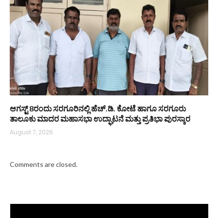
ಆಗಸ್ಟ್ 8ರಂದು ಸರಗೂರಿನಲ್ಲಿ ಹೆಚ್.ಡಿ. ಕೋಟೆ ಹಾಗೂ ಸರಗೂರು
ತಾಲೂಕು ಮಾದರ ಮಹಾಸಭಾ ಉದ್ಘಾಟನೆ ಮತ್ತು ಪ್ರತಿಭಾ ಪುರಸ್ಕಾರ
August 7, 2026
Comments are closed.