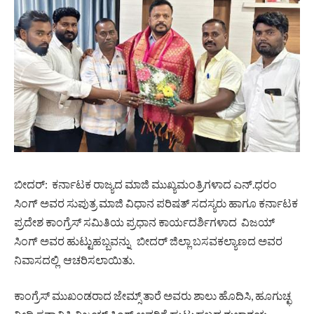
ಬೀದರ್: ಕರ್ನಾಟಕ ರಾಜ್ಯದ ಮಾಜಿ ಮುಖ್ಯಮಂತ್ರಿಗಳಾದ ಎನ್.ಧರಂ
ಸಿಂಗ್ ಅವರ ಸುಪುತ್ರ ಮಾಜಿ ವಿಧಾನ ಪರಿಷತ್ ಸದಸ್ಯರು ಹಾಗೂ ಕರ್ನಾಟಕ
ಪ್ರದೇಶ ಕಾಂಗ್ರೆಸ್ ಸಮಿತಿಯ ಪ್ರಧಾನ ಕಾರ್ಯದರ್ಶಿಗಳಾದ ವಿಜಯ್
ಸಿಂಗ್ ಅವರ ಹುಟ್ಟುಹಬ್ಬವನ್ನು ಬೀದರ್ ಜಿಲ್ಲಾ ಬಸವಕಲ್ಯಾಣದ ಅವರ
ನಿವಾಸದಲ್ಲಿ ಆಚರಿಸಲಾಯಿತು.
ಕಾಂಗ್ರೆಸ್ ಮುಖಂಡರಾದ ಜೇಮ್ಸ್ ತಾರೆ ಅವರು ಶಾಲು ಹೊದಿಸಿ, ಹೂಗುಚ್ಛ