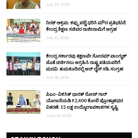
July 25, 2026
ನೀಟ್ ಅಕ್ರಮ: ಕಪ್ಪು ಪಟ್ಟಿ ಧರಿಸಿ ಮೌನ ಪ್ರತಿಭಟನೆ:
ಕೇಂದ್ರ ಶಿಕ್ಷಣ ಸಚಿವರ ರಾಜೀನಾಮೆಗೆ ಆಗ್ರಹ
July 21, 2026
ಕೇಂದ್ರ ಸರ್ಕಾರವು ತಕ್ಷಣವೇ ಸೋನಮ್ ವಾಂಗ್ಚುಕ್
ಜೊತೆ ಚರ್ಚಿಸಲು ಆಗ್ರಹಿಸಿ ರಾಷ್ಟ್ರಪತಿಯವರಿಗೆ
ಮನವಿ: ತುಮಕೂರಿನಲ್ಲಿ ಆನ್‌ ಲೈನ್ ಸಹಿ ಸಂಗ್ರಹ
July 18, 2026
ಪಿಎಂ–ವಿಕಸಿತ್ ಭಾರತ್ ರೋಜ್‌ ಗಾರ್
ಯೋಜನೆಯಡಿ ₹2,400 ಕೋಟಿ ಪ್ರೋತ್ಸಾಹಧನ
ವಿತರಣೆ: 15 ಲಕ್ಷ ಉದ್ಯೋಗಾವಕಾಶಗಳ ಸೃಷ್ಟಿ
June 20, 2026