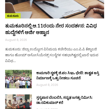
ತುಮಕೂರು
ತುಮಕೂರಿನಲ್ಲಿ ಆ.11ರಂದು ನೇರ ಸಂದರ್ಶನ: ವಿವಿಧ
ಹುದ್ದೆಗಳಿಗೆ ಅರ್ಜಿ ಆಹ್ವಾನ
August 8, 2026
ತುಮಕೂರು: ಜಿಲ್ಲಾ ಉದ್ಯೋಗ ವಿನಿಮಯ ಕಚೇರಿಯು ಎಂ.ಪಿ.ಪಿ ತೆಕ್ನಾಲಜಿ
ಹಾಗೂ ಹೋಮ್ ಅಸೋಸಿಯೇಟ್ಸ್ ಸಂಸ್ಥೆಗಳ ಸಹಭಾಗಿತ್ವದಲ್ಲಿ ಖಾಲಿ ಇರುವ
ವಿವಿಧ…
ಕಾಮಗಾರಿ ಸ್ಥಳಕ್ಕೆ ಜಿ.ಪಂ ಸಿಇಒ ಭೇಟಿ: ಶಾಶ್ವತ ಆಸ್ತಿ
ನಿರ್ಮಾಣಕ್ಕೆ ಒತ್ತು ನೀಡಲು ಸೂಚನೆ
August 8, 2026
ಸ್ತನ್ಯಪಾನ ಬೆಂಬಲಿಸಿ, ಸದೃಢ ಜಗತ್ತು ನಿರ್ಮಿಸಿ:
ಡಾ.ರವಿಕುಮಾರ್ ಕರೆ