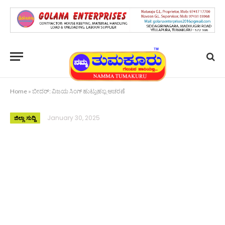
Home
»
ಬೀದರ್: ವಿಜಯ ಸಿಂಗ್ ಹುಟ್ಟುಹಬ್ಬ ಆಚರಣೆ
January 30, 2025
ಜಿಲ್ಲಾ ಸುದ್ದಿ