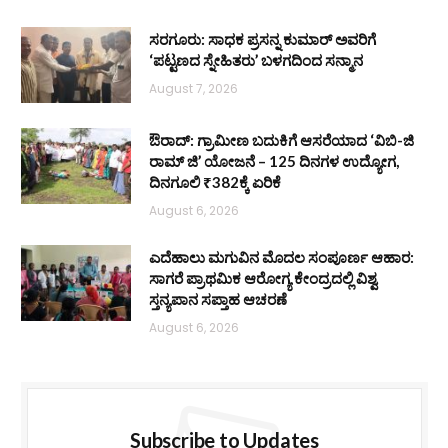
ಸರಗೂರು: ಸಾಧಕ ಪ್ರಸನ್ನ ಕುಮಾರ್ ಅವರಿಗೆ
‘ಪಟ್ಟಣದ ಸ್ನೇಹಿತರು’ ಬಳಗದಿಂದ ಸನ್ಮಾನ
August 7, 2026
ಔರಾದ್: ಗ್ರಾಮೀಣ ಬದುಕಿಗೆ ಆಸರೆಯಾದ ‘ವಿಬಿ-ಜಿ
ರಾಮ್ ಜಿ’ ಯೋಜನೆ – 125 ದಿನಗಳ ಉದ್ಯೋಗ,
ದಿನಗೂಲಿ ₹382ಕ್ಕೆ ಏರಿಕೆ
August 6, 2026
ಎದೆಹಾಲು ಮಗುವಿನ ಮೊದಲ ಸಂಪೂರ್ಣ ಆಹಾರ:
ಸಾಗರೆ ಪ್ರಾಥಮಿಕ ಆರೋಗ್ಯ ಕೇಂದ್ರದಲ್ಲಿ ವಿಶ್ವ
ಸ್ತನ್ಯಪಾನ ಸಪ್ತಾಹ ಆಚರಣೆ
August 6, 2026
Subscribe to Updates