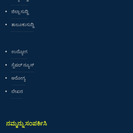
ಜಿಲ್ಲಾ ಸುದ್ದಿ
ತಾಲೂಕುಸುದ್ದಿ
ಉದ್ಯೋಗ
ಸ್ಪೆಷಲ್ ನ್ಯೂಸ್
ಆರೋಗ್ಯ
ಲೇಖನ
ನಮ್ಮನ್ನು ಸಂಪರ್ಕಿಸಿ