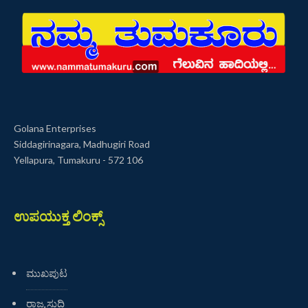
Golana Enterprises
Siddagirinagara, Madhugiri Road
Yellapura, Tumakuru - 572 106
ಉಪಯುಕ್ತ ಲಿಂಕ್ಸ್
ಮುಖಪುಟ
ರಾಜ್ಯ ಸುದ್ದಿ