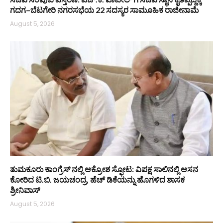
ಗದಗ–ಬೆಟಗೇರಿ ನಗರಸಭೆಯ 22 ಸದಸ್ಯರ ಸಾಮೂಹಿಕ ರಾಜೀನಾಮೆ
August 5, 2026
ತುಮಕೂರು ಕಾಂಗ್ರೆಸ್ ನಲ್ಲಿ ಆಕ್ರೋಶ ಸ್ಫೋಟ: ವಿಪಕ್ಷ ಸಾಲಿನಲ್ಲಿ ಆಸನ
ಕೋರಿದ ಟಿ.ಬಿ. ಜಯಚಂದ್ರ, ಹೆಚ್ ಡಿಕೆಯನ್ನು ಹೊಗಳಿದ ಶಾಸಕ
ಶ್ರೀನಿವಾಸ್
August 5, 2026