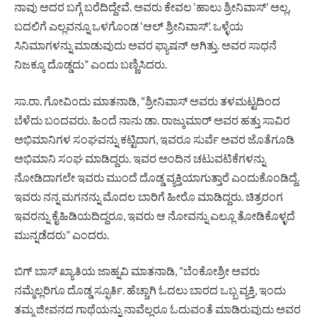
ನಾವು ಅದರ ಬಗ್ಗೆ ಬರೆದಿದ್ದೇವೆ. ಅವರು ಕೇವಲ ‘ಹಾಲು ಶ್ರೀನಿವಾಸ್’ ಅಲ್ಲ,
ಬದಲಿಗೆ ಎಲ್ಲವನ್ನೂ ಒಳಗೊಂಡ ‘ಆಲ್ ಶ್ರೀನಿವಾಸ್’. ಒಳ್ಳೆಯ
ಸಿನಿಮಾಗಳನ್ನು ಮಾಡುವುದು ಅವರ ಫ್ಯಾಷನ್ ಆಗಿತ್ತು. ಅವರ ಸಾಧನೆ
ನಿಜಕ್ಕೂ ದೊಡ್ಡದು” ಎಂದು ಬಣ್ಣಿಸಿದರು.
ಸಾ.ರಾ. ಗೋವಿಂದು ಮಾತನಾಡಿ, “ಶ್ರೀನಿವಾಸ್ ಅವರು ತಳಮಟ್ಟದಿಂದ
ಬೆಳೆದು ಬಂದವರು. ಹಿಂದೆ ನಾನು ಡಾ. ರಾಜ್ಕುಮಾರ್ ಅವರ ಹತ್ತು ಸಾವಿರ
ಅಭಿಮಾನಿಗಳ ಸಂಘವನ್ನು ಕಟ್ಟಿದಾಗ, ಇವರೂ ಸುರ್ವೆ ಅವರ ಜೊತೆಗೂಡಿ
ಅಭಿಮಾನಿ ಸಂಘ ಮಾಡಿದ್ದರು. ಇವರ ಅಂದಿನ ಚಟುವಟಿಕೆಗಳನ್ನು
ನೋಡಿದಾಗಲೇ ಇವರು ಮುಂದೆ ದೊಡ್ಡ ವ್ಯಕ್ತಿಯಾಗುತ್ತಾರೆ ಎಂದುಕೊಂಡಿದ್ದೆ.
ಇವರು ನನ್ನ ಮಗನನ್ನು ಮೊದಲ ಬಾರಿಗೆ ಹೀರೊ ಮಾಡಿದ್ದರು. ಚಿತ್ರರಂಗ
ಇವರನ್ನು ಕೈಹಿಡಿಯದಿದ್ದರೂ, ಇವರು ಆ ನೋವನ್ನು ಎಲ್ಲೂ ತೋಡಿಕೊಳ್ಳದೆ
ಮುನ್ನಡೆದರು” ಎಂದರು.
ಬಿಗ್ ಬಾಸ್ ಖ್ಯಾತಿಯ ಜಾಹ್ನವಿ ಮಾತನಾಡಿ, “ಬೆಂಕೋಶ್ರೀ ಅವರು
ನಮ್ಮೆಲ್ಲರಿಗೂ ದೊಡ್ಡ ಸ್ಫೂರ್ತಿ. ಹೆಚ್ಚಾಗಿ ಓದಲು ಬಾರದ ಒಬ್ಬ ವ್ಯಕ್ತಿ, ಇಂದು
ತಮ್ಮ ಜೀವನದ ಗಾಥೆಯನ್ನು ನಾವೆಲ್ಲರೂ ಓದುವಂತೆ ಮಾಡಿರುವುದು ಅವರ