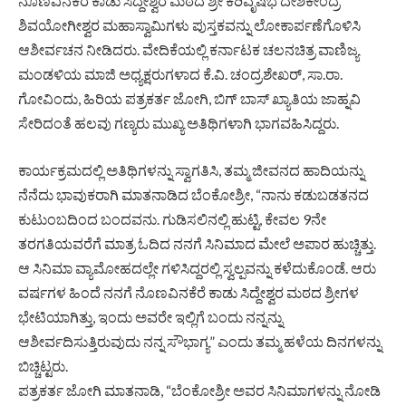
ನೊಣವಿನಕೆರೆ ಕಾಡು ಸಿದ್ದೇಶ್ವರ ಮಠದ ಶ್ರೀ ಕರಿವೃಷಭ ದೇಶಿಕೇಂದ್ರ
ಶಿವಯೋಗೀಶ್ವರ ಮಹಾಸ್ವಾಮಿಗಳು ಪುಸ್ತಕವನ್ನು ಲೋಕಾರ್ಪಣೆಗೊಳಿಸಿ
ಆಶೀರ್ವಚನ ನೀಡಿದರು. ವೇದಿಕೆಯಲ್ಲಿ ಕರ್ನಾಟಕ ಚಲನಚಿತ್ರ ವಾಣಿಜ್ಯ
ಮಂಡಳಿಯ ಮಾಜಿ ಅಧ್ಯಕ್ಷರುಗಳಾದ ಕೆ.ವಿ. ಚಂದ್ರಶೇಖರ್, ಸಾ.ರಾ.
ಗೋವಿಂದು, ಹಿರಿಯ ಪತ್ರಕರ್ತ ಜೋಗಿ, ಬಿಗ್ ಬಾಸ್ ಖ್ಯಾತಿಯ ಜಾಹ್ನವಿ
ಸೇರಿದಂತೆ ಹಲವು ಗಣ್ಯರು ಮುಖ್ಯ ಅತಿಥಿಗಳಾಗಿ ಭಾಗವಹಿಸಿದ್ದರು.
ಕಾರ್ಯಕ್ರಮದಲ್ಲಿ ಅತಿಥಿಗಳನ್ನು ಸ್ವಾಗತಿಸಿ, ತಮ್ಮ ಜೀವನದ ಹಾದಿಯನ್ನು
ನೆನೆದು ಭಾವುಕರಾಗಿ ಮಾತನಾಡಿದ ಬೆಂಕೋಶ್ರೀ, “ನಾನು ಕಡುಬಡತನದ
ಕುಟುಂಬದಿಂದ ಬಂದವನು. ಗುಡಿಸಲಿನಲ್ಲಿ ಹುಟ್ಟಿ, ಕೇವಲ 9ನೇ
ತರಗತಿಯವರೆಗೆ ಮಾತ್ರ ಓದಿದ ನನಗೆ ಸಿನಿಮಾದ ಮೇಲೆ ಅಪಾರ ಹುಚ್ಚಿತ್ತು.
ಆ ಸಿನಿಮಾ ವ್ಯಾಮೋಹದಲ್ಲೇ ಗಳಿಸಿದ್ದರಲ್ಲಿ ಸ್ವಲ್ಪವನ್ನು ಕಳೆದುಕೊಂಡೆ. ಆರು
ವರ್ಷಗಳ ಹಿಂದೆ ನನಗೆ ನೊಣವಿನಕೆರೆ ಕಾಡು ಸಿದ್ದೇಶ್ವರ ಮಠದ ಶ್ರೀಗಳ
ಭೇಟಿಯಾಗಿತ್ತು, ಇಂದು ಅವರೇ ಇಲ್ಲಿಗೆ ಬಂದು ನನ್ನನ್ನು
ಆಶೀರ್ವದಿಸುತ್ತಿರುವುದು ನನ್ನ ಸೌಭಾಗ್ಯ” ಎಂದು ತಮ್ಮ ಹಳೆಯ ದಿನಗಳನ್ನು
ಬಿಚ್ಚಿಟ್ಟರು.
ಪತ್ರಕರ್ತ ಜೋಗಿ ಮಾತನಾಡಿ, “ಬೆಂಕೋಶ್ರೀ ಅವರ ಸಿನಿಮಾಗಳನ್ನು ನೋಡಿ