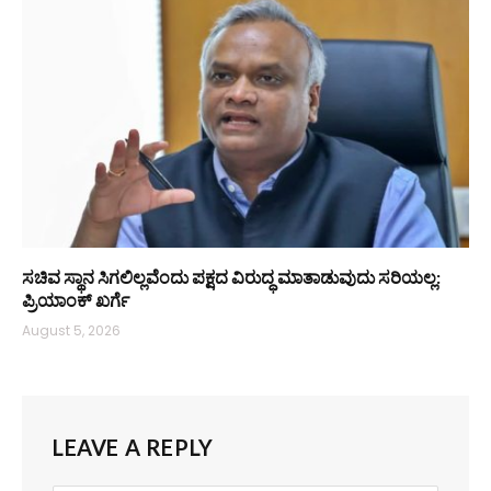
ಸಚಿವ ಸ್ಥಾನ ಸಿಗಲಿಲ್ಲವೆಂದು ಪಕ್ಷದ ವಿರುದ್ಧ ಮಾತಾಡುವುದು ಸರಿಯಲ್ಲ:
ಪ್ರಿಯಾಂಕ್ ಖರ್ಗೆ
August 5, 2026
LEAVE A REPLY