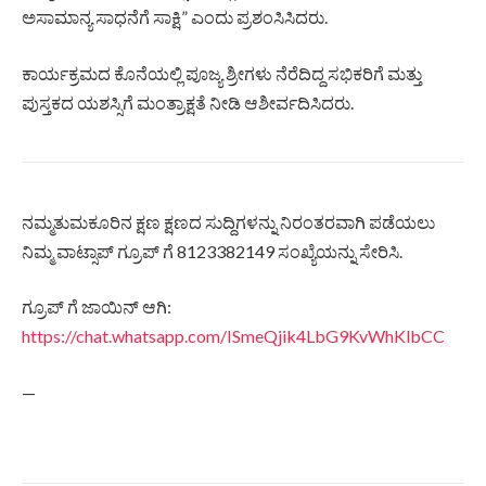
ಅಸಾಮಾನ್ಯ ಸಾಧನೆಗೆ ಸಾಕ್ಷಿ” ಎಂದು ಪ್ರಶಂಸಿಸಿದರು.
ಕಾರ್ಯಕ್ರಮದ ಕೊನೆಯಲ್ಲಿ ಪೂಜ್ಯ ಶ್ರೀಗಳು ನೆರೆದಿದ್ದ ಸಭಿಕರಿಗೆ ಮತ್ತು
ಪುಸ್ತಕದ ಯಶಸ್ಸಿಗೆ ಮಂತ್ರಾಕ್ಷತೆ ನೀಡಿ ಆಶೀರ್ವದಿಸಿದರು.
ನಮ್ಮತುಮಕೂರಿನ ಕ್ಷಣ ಕ್ಷಣದ ಸುದ್ದಿಗಳನ್ನು ನಿರಂತರವಾಗಿ ಪಡೆಯಲು
ನಿಮ್ಮ ವಾಟ್ಸಾಪ್ ಗ್ರೂಪ್ ಗೆ 8123382149 ಸಂಖ್ಯೆಯನ್ನು ಸೇರಿಸಿ.
ಗ್ರೂಪ್ ಗೆ ಜಾಯಿನ್ ಆಗಿ:
https://chat.whatsapp.com/ISmeQjik4LbG9KvWhKlbCC
—