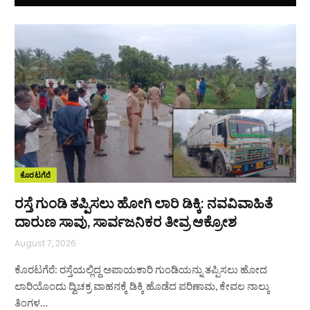
ಕೊರಟಗೆರೆ
ರಸ್ತೆ ಗುಂಡಿ ತಪ್ಪಿಸಲು ಹೋಗಿ ಲಾರಿ ಡಿಕ್ಕಿ: ನವವಿವಾಹಿತೆ
ದಾರುಣ ಸಾವು, ಸಾರ್ವಜನಿಕರ ತೀವ್ರ ಆಕ್ರೋಶ
August 7, 2026
ಕೊರಟಗೆರೆ: ರಸ್ತೆಯಲ್ಲಿದ್ದ ಅಪಾಯಕಾರಿ ಗುಂಡಿಯನ್ನು ತಪ್ಪಿಸಲು ಹೋದ
ಲಾರಿಯೊಂದು ದ್ವಿಚಕ್ರ ವಾಹನಕ್ಕೆ ಡಿಕ್ಕಿ ಹೊಡೆದ ಪರಿಣಾಮ, ಕೇವಲ ನಾಲ್ಕು
ತಿಂಗಳ…