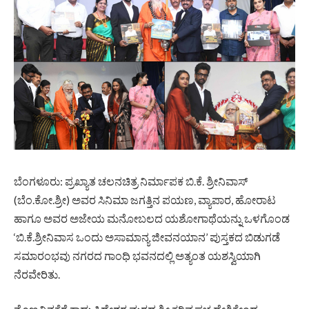
ಬೆಂಗಳೂರು: ಪ್ರಖ್ಯಾತ ಚಲನಚಿತ್ರ ನಿರ್ಮಾಪಕ ಬಿ.ಕೆ. ಶ್ರೀನಿವಾಸ್
(ಬೆಂ.ಕೋ.ಶ್ರೀ) ಅವರ ಸಿನಿಮಾ ಜಗತ್ತಿನ ಪಯಣ, ವ್ಯಾಪಾರ, ಹೋರಾಟ
ಹಾಗೂ ಅವರ ಅಜೇಯ ಮನೋಬಲದ ಯಶೋಗಾಥೆಯನ್ನು ಒಳಗೊಂಡ
‘ಬಿ.ಕೆ.ಶ್ರೀನಿವಾಸ ಒಂದು ಅಸಾಮಾನ್ಯ ಜೀವನಯಾನ’ ಪುಸ್ತಕದ ಬಿಡುಗಡೆ
ಸಮಾರಂಭವು ನಗರದ ಗಾಂಧಿ ಭವನದಲ್ಲಿ ಅತ್ಯಂತ ಯಶಸ್ವಿಯಾಗಿ
ನೆರವೇರಿತು.