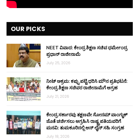
OUR PICKS
NEET ವಿವಾದ: ಕೇಂದ್ರ ಶಿಕ್ಷಣ ಸಚಿವ ಧರ್ಮೇಂದ್ರ
ಪ್ರಧಾನ್ ರಾಜೀನಾಮೆ
July 25, 2026
ನೀಟ್ ಅಕ್ರಮ: ಕಪ್ಪು ಪಟ್ಟಿ ಧರಿಸಿ ಮೌನ ಪ್ರತಿಭಟನೆ:
ಕೇಂದ್ರ ಶಿಕ್ಷಣ ಸಚಿವರ ರಾಜೀನಾಮೆಗೆ ಆಗ್ರಹ
July 21, 2026
ಕೇಂದ್ರ ಸರ್ಕಾರವು ತಕ್ಷಣವೇ ಸೋನಮ್ ವಾಂಗ್ಚುಕ್
ಜೊತೆ ಚರ್ಚಿಸಲು ಆಗ್ರಹಿಸಿ ರಾಷ್ಟ್ರಪತಿಯವರಿಗೆ
ಮನವಿ: ತುಮಕೂರಿನಲ್ಲಿ ಆನ್‌ ಲೈನ್ ಸಹಿ ಸಂಗ್ರಹ
July 18, 2026