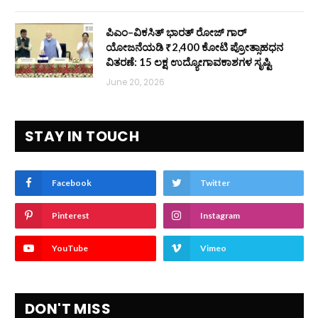
ಪಿಎಂ–ವಿಕಸಿತ್ ಭಾರತ್ ರೋಜ್‌ ಗಾರ್
ಯೋಜನೆಯಡಿ ₹2,400 ಕೋಟಿ ಪ್ರೋತ್ಸಾಹಧನ
ವಿತರಣೆ: 15 ಲಕ್ಷ ಉದ್ಯೋಗಾವಕಾಶಗಳ ಸೃಷ್ಟಿ
June 20, 2026
STAY IN TOUCH
Facebook
Twitter
Pinterest
Instagram
YouTube
Vimeo
DON'T MISS