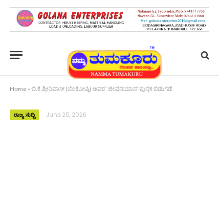
Home
»
ಬಿ.ಕೆ.ಶ್ರೀನಿವಾಸ್ (ಬೆಂಕೋಷ್ಣಿ) ಅವರ ‘ಜೀವನಯಾನ’ ಪುಸ್ತಕ ಬಿಡುಗಡೆ
June 25, 2026
ರಾಜ್ಯ ಸುದ್ದಿ