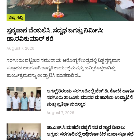
ಜಿಲ್ಲಾ ಸುದ್ದಿ
ಸ್ತನ್ಯಪಾನ ಬೆಂಬಲಿಸಿ, ಸದೃಢ ಜಗತ್ತು ನಿರ್ಮಿಸಿ:
ಡಾ.ರವಿಕುಮಾರ್ ಕರೆ
August 7, 2026
ಸರಗೂರು: ಪಟ್ಟಣದ ಸಮುದಾಯ ಆರೋಗ್ಯ ಕೇಂದ್ರದಲ್ಲಿ ವಿಶ್ವ ಸ್ತನ್ಯಪಾನ
ಸಪ್ತಾಹದ ಅಂಗವಾಗಿ ಜಾಗೃತಿ ಕಾರ್ಯಕ್ರಮವನ್ನು ಹಮ್ಮಿಕೊಳ್ಳಲಾಗಿತ್ತು.
ಕಾರ್ಯಕ್ರಮವನ್ನು ಉದ್ಘಾಟಿಸಿ ಮಾತನಾಡಿದ…
ಆಗಸ್ಟ್ 8ರಂದು ಸರಗೂರಿನಲ್ಲಿ ಹೆಚ್.ಡಿ. ಕೋಟೆ ಹಾಗೂ
ಸರಗೂರು ತಾಲೂಕು ಮಾದರ ಮಹಾಸಭಾ ಉದ್ಘಾಟನೆ
ಮತ್ತು ಪ್ರತಿಭಾ ಪುರಸ್ಕಾರ
August 7, 2026
ಡಾ.ಎಚ್.ಸಿ.ಮಹದೇವಪ್ಪಗೆ ಸಚಿವ ಸ್ಥಾನ ನೀಡಲು
ಆಗ್ರಹ: ಸರಗೂರಿನಲ್ಲಿ ಅಧಿಕರ್ನಾಟಕ ಮಹಾಸಭಾ ಸಭೆ