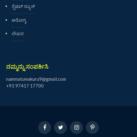
ಸ್ಪೆಷಲ್ ನ್ಯೂಸ್
ಆರೋಗ್ಯ
ಲೇಖನ
ನಮ್ಮನ್ನು ಸಂಪರ್ಕಿಸಿ
nammatumakuru9@gmail.com
+91 97417 17700
Facebook
Twitter
Instagram
Pinterest