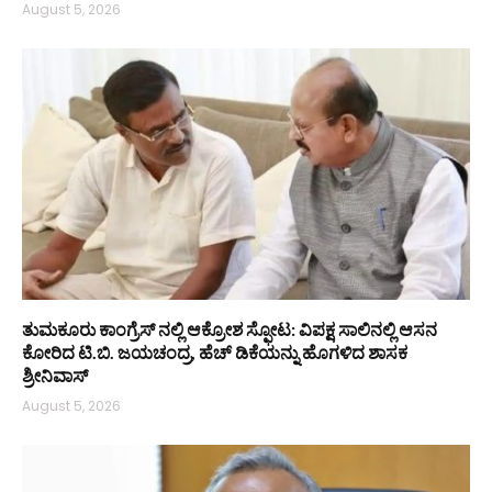
August 5, 2026
ತುಮಕೂರು ಕಾಂಗ್ರೆಸ್ ನಲ್ಲಿ ಆಕ್ರೋಶ ಸ್ಫೋಟ: ವಿಪಕ್ಷ ಸಾಲಿನಲ್ಲಿ ಆಸನ
ಕೋರಿದ ಟಿ.ಬಿ. ಜಯಚಂದ್ರ, ಹೆಚ್ ಡಿಕೆಯನ್ನು ಹೊಗಳಿದ ಶಾಸಕ
ಶ್ರೀನಿವಾಸ್
August 5, 2026