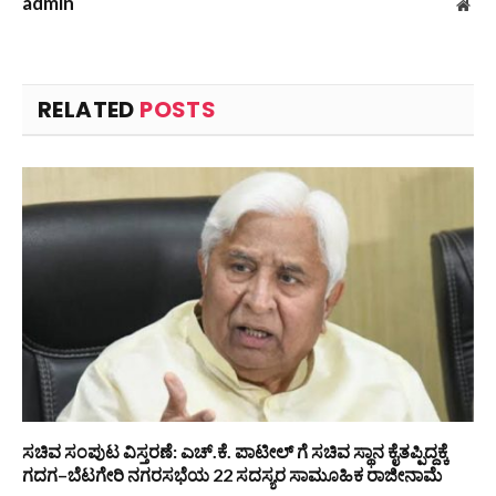
admin
Web
RELATED
POSTS
ಸಚಿವ ಸಂಪುಟ ವಿಸ್ತರಣೆ: ಎಚ್.ಕೆ. ಪಾಟೀಲ್ ಗೆ ಸಚಿವ ಸ್ಥಾನ ಕೈತಪ್ಪಿದ್ದಕ್ಕೆ
ಗದಗ–ಬೆಟಗೇರಿ ನಗರಸಭೆಯ 22 ಸದಸ್ಯರ ಸಾಮೂಹಿಕ ರಾಜೀನಾಮೆ