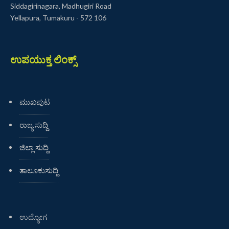
Siddagirinagara, Madhugiri Road
Yellapura, Tumakuru - 572 106
ಉಪಯುಕ್ತ ಲಿಂಕ್ಸ್
ಮುಖಪುಟ
ರಾಜ್ಯ ಸುದ್ದಿ
ಜಿಲ್ಲಾ ಸುದ್ದಿ
ತಾಲೂಕುಸುದ್ದಿ
ಉದ್ಯೋಗ