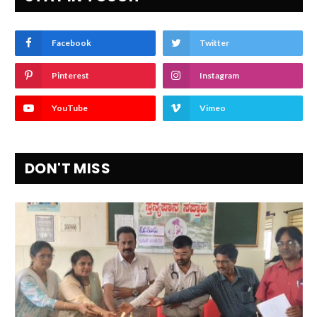
Facebook
Twitter
Pinterest
Instagram
YouTube
Vimeo
DON'T MISS