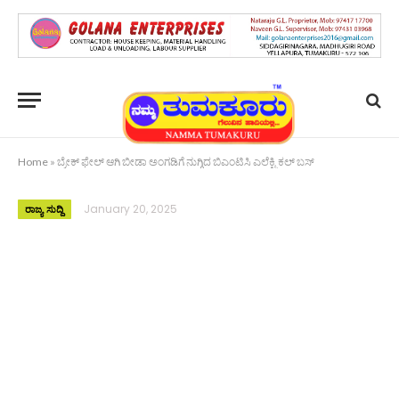
Home
»
ಬ್ರೇಕ್ ಫೇಲ್ ಆಗಿ ಬೀಡಾ ಅಂಗಡಿಗೆ ನುಗ್ಗಿದ ಬಿಎಂಟಿಸಿ ಎಲೆಕ್ಟ್ರಿಕಲ್ ಬಸ್
January 20, 2025
ರಾಜ್ಯ ಸುದ್ದಿ