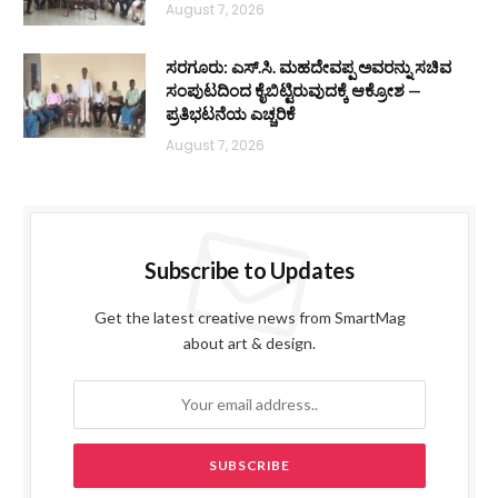
August 7, 2026
ಸರಗೂರು: ಎಸ್.ಸಿ. ಮಹದೇವಪ್ಪ ಅವರನ್ನು ಸಚಿವ
ಸಂಪುಟದಿಂದ ಕೈಬಿಟ್ಟಿರುವುದಕ್ಕೆ ಆಕ್ರೋಶ —
ಪ್ರತಿಭಟನೆಯ ಎಚ್ಚರಿಕೆ
August 7, 2026
Subscribe to Updates
Get the latest creative news from SmartMag
about art & design.