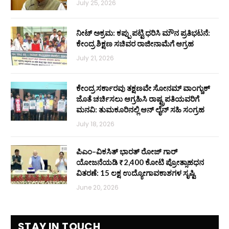
July 25, 2026
ನೀಟ್ ಅಕ್ರಮ: ಕಪ್ಪು ಪಟ್ಟಿ ಧರಿಸಿ ಮೌನ ಪ್ರತಿಭಟನೆ:
ಕೇಂದ್ರ ಶಿಕ್ಷಣ ಸಚಿವರ ರಾಜೀನಾಮೆಗೆ ಆಗ್ರಹ
July 21, 2026
ಕೇಂದ್ರ ಸರ್ಕಾರವು ತಕ್ಷಣವೇ ಸೋನಮ್ ವಾಂಗ್ಚುಕ್
ಜೊತೆ ಚರ್ಚಿಸಲು ಆಗ್ರಹಿಸಿ ರಾಷ್ಟ್ರಪತಿಯವರಿಗೆ
ಮನವಿ: ತುಮಕೂರಿನಲ್ಲಿ ಆನ್‌ ಲೈನ್ ಸಹಿ ಸಂಗ್ರಹ
July 18, 2026
ಪಿಎಂ–ವಿಕಸಿತ್ ಭಾರತ್ ರೋಜ್‌ ಗಾರ್
ಯೋಜನೆಯಡಿ ₹2,400 ಕೋಟಿ ಪ್ರೋತ್ಸಾಹಧನ
ವಿತರಣೆ: 15 ಲಕ್ಷ ಉದ್ಯೋಗಾವಕಾಶಗಳ ಸೃಷ್ಟಿ
June 20, 2026
STAY IN TOUCH