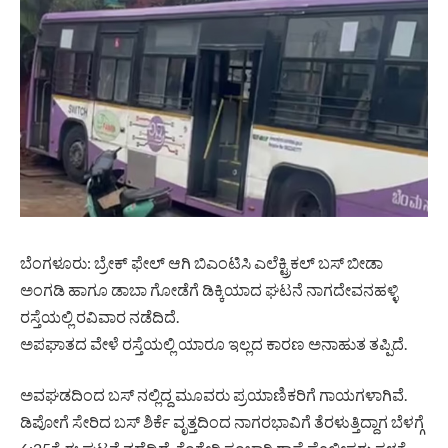
ಬೆಂಗಳೂರು: ಬ್ರೇಕ್ ಫೇಲ್ ಆಗಿ ಬಿಎಂಟಿಸಿ ಎಲೆಕ್ಟ್ರಿಕಲ್ ಬಸ್ ಬೀಡಾ
ಅಂಗಡಿ ಹಾಗೂ ಡಾಬಾ ಗೋಡೆಗೆ ಡಿಕ್ಕಿಯಾದ ಘಟನೆ ನಾಗದೇವನಹಳ್ಳಿ
ರಸ್ತೆಯಲ್ಲಿ ರವಿವಾರ ನಡೆದಿದೆ.
ಅಪಘಾತದ ವೇಳೆ ರಸ್ತೆಯಲ್ಲಿ ಯಾರೂ ಇಲ್ಲದ ಕಾರಣ ಅನಾಹುತ ತಪ್ಪಿದೆ.
ಅವಘಡದಿಂದ ಬಸ್ ನಲ್ಲಿದ್ದ ಮೂವರು ಪ್ರಯಾಣಿಕರಿಗೆ ಗಾಯಗಳಾಗಿವೆ.
ಡಿಪೋಗೆ ಸೇರಿದ ಬಸ್ ಶಿರ್ಕೆ ವೃತ್ತದಿಂದ ನಾಗರಭಾವಿಗೆ ತೆರಳುತ್ತಿದ್ದಾಗ ಬೆಳಗ್ಗೆ