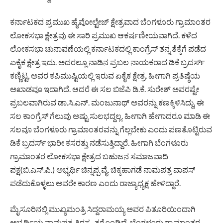
ಕರ್ನಾಟಕದ ಪ್ರಮುಖ ಹೈವೋಲ್ಟೇಜ್ ಕ್ಷೇತ್ರವಾದ ಬೆಂಗಳೂರು ಗ್ರಾಮಾಂತರ
ಲೋಕಸಭಾ ಕ್ಷೇತ್ರವು ಈ ಸಾರಿ ಪ್ರಮುಖ ಆಕರ್ಷಣೀಯವಾಗಿದೆ. ಕಳೆದ
ಲೋಕಸಭಾ ಚುನಾವಣೆಯಲ್ಲಿ ಕರ್ನಾಟಕದಲ್ಲಿ ಕಾಂಗ್ರೆಸ್ ತನ್ನ ತೆಕ್ಕೆಗೆ ಪಡೆದ
ಏಕೈಕ ಕ್ಷೇತ್ರ ಇದು. ಅದರಲ್ಲೂ ನಾಡಿನ ಪ್ರಬಲ ನಾಯಕರಾದ ಡಿಕೆ ಬ್ರದರ್ಸ್
ಕಣ್ಣಿಟ್ಟ, ಅವರ ಕಪಿಮುಷ್ಟಿಯಲ್ಲಿ ಇರುವ ಏಕೈಕ ಕ್ಷೇತ್ರ. ಹೀಗಾಗಿ ಪ್ರತಿಷ್ಠೆಯ
ಅಖಾಡವೂ ಇದಾಗಿದೆ. ಆದರೆ ಈ ಸಲ ಬಿಜೆಪಿ ಡಿ.ಕೆ. ಸುರೇಶ್ ಅವರಷ್ಟೇ
ಪ್ರಬಲವಾಗಿರುವ ಡಾ.ಸಿ.ಎನ್. ಮಂಜುನಾಥ್ ಅವರನ್ನು ಕಣಕ್ಕಿಳಿಸಿದ್ದು, ಈ
ಸಲ ಕಾಂಗ್ರೆಸ್ ಗೆಲುವು ಅಷ್ಟು ಸುಲಭದ್ದಲ್ಲ. ಹೀಗಾಗಿ ಹೇಗಾದರೂ ಮಾಡಿ ಈ
ಸಲವೂ ಬೆಂಗಳೂರು ಗ್ರಾಮಾಂತರವನ್ನು ಗೆಲ್ಲಬೇಕು ಎಂದು ಪಣತೊಟ್ಟಿರುವ
ಡಿಕೆ ಬ್ರದರ್ಸ್ ಭಾರೀ ಕಸರತ್ತು ನಡೆಸುತ್ತಿದ್ದಾರೆ. ಹೀಗಾಗಿ ಬೆಂಗಳೂರು
ಗ್ರಾಮಾಂತರ ಲೋಕಸಭಾ ಕ್ಷೇತ್ರದ ಬಹುಜನ ಸಮಾಜವಾದಿ
ಪಕ್ಷ(ಬಿ.ಎಸ್.ಪಿ.) ಅಭ್ಯರ್ಥಿ ಚಿನ್ನಪ್ಪ ವೈ. ಚಿಕ್ಕಹಾಗಡೆ ನಾಮಪತ್ರ ವಾಪಸ್
ಪಡೆದುಕೊಳ್ಳಲು ಅವರೇ ಕಾರಣ ಎಂದು ರಾಜ್ಯಾಧ್ಯಕ್ಷ ಹೇಳಿದ್ದಾರೆ.
ಮೈಸೂರಿನಲ್ಲಿ ಮುಖ್ಯಮಂತ್ರಿ ಸಿದ್ದರಾಮಯ್ಯ ಅವರ ಪಿತೂರಿಯಿಂದಾಗಿ
ಅಭ್ಯರ್ಥಿಯ ನಾಮಪತ್ರ ತಿರಸ್ಕೃತಗೊಂಡಿದೆ. ಬೆಂಗಳೂರು ಗ್ರಾಮಾಂತರ