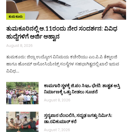
ತುಮಕೂರು
ತುಮಕೂರಿನಲ್ಲಿ ಆ.11ರಂದು ನೇರ ಸಂದರ್ಶನ: ವಿವಿಧ
ಹುದ್ದೆಗಳಿಗೆ ಅರ್ಜಿ ಆಹ್ವಾನ
August 8, 2026
ತುಮಕೂರು: ಜಿಲ್ಲಾ ಉದ್ಯೋಗ ವಿನಿಮಯ ಕಚೇರಿಯು ಎಂ.ಪಿ.ಪಿ ತೆಕ್ನಾಲಜಿ
ಹಾಗೂ ಹೋಮ್ ಅಸೋಸಿಯೇಟ್ಸ್ ಸಂಸ್ಥೆಗಳ ಸಹಭಾಗಿತ್ವದಲ್ಲಿ ಖಾಲಿ ಇರುವ
ವಿವಿಧ…
ಕಾಮಗಾರಿ ಸ್ಥಳಕ್ಕೆ ಜಿ.ಪಂ ಸಿಇಒ ಭೇಟಿ: ಶಾಶ್ವತ ಆಸ್ತಿ
ನಿರ್ಮಾಣಕ್ಕೆ ಒತ್ತು ನೀಡಲು ಸೂಚನೆ
August 8, 2026
ಸ್ತನ್ಯಪಾನ ಬೆಂಬಲಿಸಿ, ಸದೃಢ ಜಗತ್ತು ನಿರ್ಮಿಸಿ:
ಡಾ.ರವಿಕುಮಾರ್ ಕರೆ
August 7, 2026