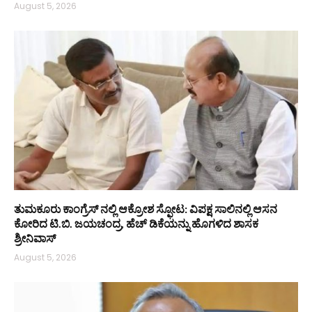
August 5, 2026
ತುಮಕೂರು ಕಾಂಗ್ರೆಸ್ ನಲ್ಲಿ ಆಕ್ರೋಶ ಸ್ಫೋಟ: ವಿಪಕ್ಷ ಸಾಲಿನಲ್ಲಿ ಆಸನ
ಕೋರಿದ ಟಿ.ಬಿ. ಜಯಚಂದ್ರ, ಹೆಚ್ ಡಿಕೆಯನ್ನು ಹೊಗಳಿದ ಶಾಸಕ
ಶ್ರೀನಿವಾಸ್
August 5, 2026