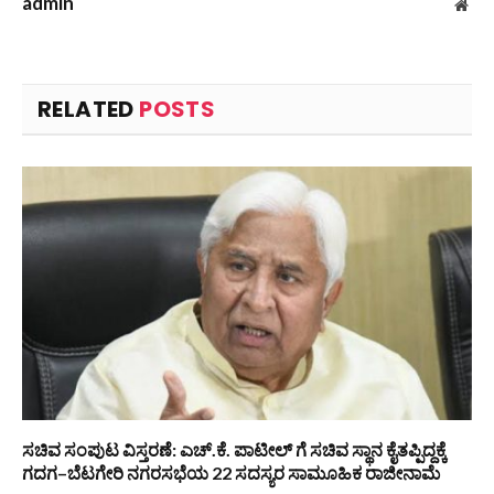
admin
Web
RELATED
POSTS
ಸಚಿವ ಸಂಪುಟ ವಿಸ್ತರಣೆ: ಎಚ್.ಕೆ. ಪಾಟೀಲ್ ಗೆ ಸಚಿವ ಸ್ಥಾನ ಕೈತಪ್ಪಿದ್ದಕ್ಕೆ
ಗದಗ–ಬೆಟಗೇರಿ ನಗರಸಭೆಯ 22 ಸದಸ್ಯರ ಸಾಮೂಹಿಕ ರಾಜೀನಾಮೆ