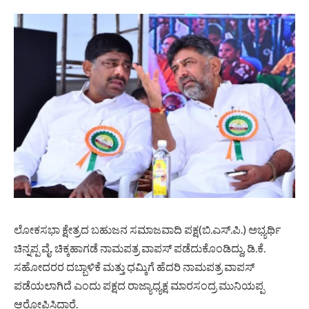
ಲೋಕಸಭಾ ಕ್ಷೇತ್ರದ ಬಹುಜನ ಸಮಾಜವಾದಿ ಪಕ್ಷ(ಬಿ.ಎಸ್.ಪಿ.) ಅಭ್ಯರ್ಥಿ
ಚಿನ್ನಪ್ಪ ವೈ. ಚಿಕ್ಕಹಾಗಡೆ ನಾಮಪತ್ರ ವಾಪಸ್ ಪಡೆದುಕೊಂಡಿದ್ದು, ಡಿ.ಕೆ.
ಸಹೋದರರ ದಬ್ಬಾಳಿಕೆ ಮತ್ತು ಧಮ್ಕಿಗೆ ಹೆದರಿ ನಾಮಪತ್ರ ವಾಪಸ್
ಪಡೆಯಲಾಗಿದೆ ಎಂದು ಪಕ್ಷದ ರಾಜ್ಯಾಧ್ಯಕ್ಷ ಮಾರಸಂದ್ರ ಮುನಿಯಪ್ಪ
ಆರೋಪಿಸಿದ್ದಾರೆ.