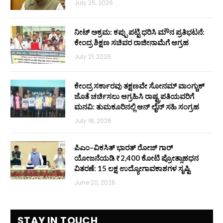
July 25, 2026
ನೀಟ್ ಅಕ್ರಮ: ಕಪ್ಪು ಪಟ್ಟಿ ಧರಿಸಿ ಮೌನ ಪ್ರತಿಭಟನೆ:
ಕೇಂದ್ರ ಶಿಕ್ಷಣ ಸಚಿವರ ರಾಜೀನಾಮೆಗೆ ಆಗ್ರಹ
July 21, 2026
ಕೇಂದ್ರ ಸರ್ಕಾರವು ತಕ್ಷಣವೇ ಸೋನಮ್ ವಾಂಗ್ಚುಕ್
ಜೊತೆ ಚರ್ಚಿಸಲು ಆಗ್ರಹಿಸಿ ರಾಷ್ಟ್ರಪತಿಯವರಿಗೆ
ಮನವಿ: ತುಮಕೂರಿನಲ್ಲಿ ಆನ್‌ ಲೈನ್ ಸಹಿ ಸಂಗ್ರಹ
July 18, 2026
ಪಿಎಂ–ವಿಕಸಿತ್ ಭಾರತ್ ರೋಜ್‌ ಗಾರ್
ಯೋಜನೆಯಡಿ ₹2,400 ಕೋಟಿ ಪ್ರೋತ್ಸಾಹಧನ
ವಿತರಣೆ: 15 ಲಕ್ಷ ಉದ್ಯೋಗಾವಕಾಶಗಳ ಸೃಷ್ಟಿ
June 20, 2026
STAY IN TOUCH