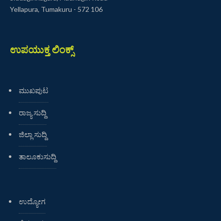
Yellapura, Tumakuru - 572 106
ಉಪಯುಕ್ತ ಲಿಂಕ್ಸ್
ಮುಖಪುಟ
ರಾಜ್ಯ ಸುದ್ದಿ
ಜಿಲ್ಲಾ ಸುದ್ದಿ
ತಾಲೂಕುಸುದ್ದಿ
ಉದ್ಯೋಗ