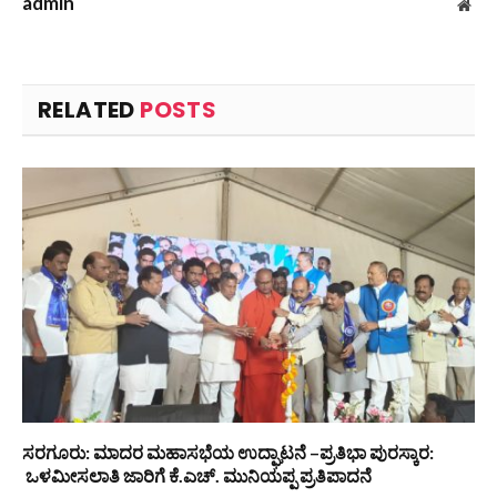
admin
Web
RELATED
POSTS
ಸರಗೂರು: ಮಾದರ ಮಹಾಸಭೆಯ ಉದ್ಘಾಟನೆ –ಪ್ರತಿಭಾ ಪುರಸ್ಕಾರ:
ಒಳಮೀಸಲಾತಿ ಜಾರಿಗೆ ಕೆ.ಎಚ್. ಮುನಿಯಪ್ಪ ಪ್ರತಿಪಾದನೆ