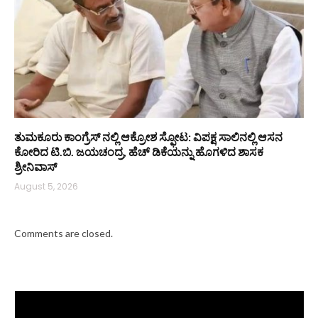
ತುಮಕೂರು ಕಾಂಗ್ರೆಸ್ ನಲ್ಲಿ ಆಕ್ರೋಶ ಸ್ಫೋಟ: ವಿಪಕ್ಷ ಸಾಲಿನಲ್ಲಿ ಆಸನ
ಕೋರಿದ ಟಿ.ಬಿ. ಜಯಚಂದ್ರ, ಹೆಚ್ ಡಿಕೆಯನ್ನು ಹೊಗಳಿದ ಶಾಸಕ
ಶ್ರೀನಿವಾಸ್
August 5, 2026
Comments are closed.