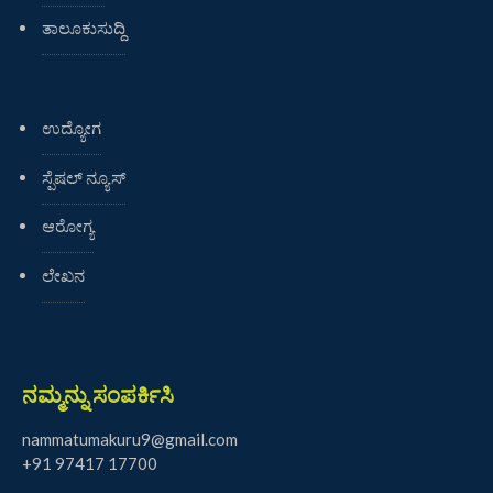
ತಾಲೂಕುಸುದ್ದಿ
ಉದ್ಯೋಗ
ಸ್ಪೆಷಲ್ ನ್ಯೂಸ್
ಆರೋಗ್ಯ
ಲೇಖನ
ನಮ್ಮನ್ನು ಸಂಪರ್ಕಿಸಿ
nammatumakuru9@gmail.com
+91 97417 17700