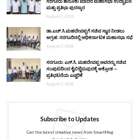
ಸರಗೂರು ತಾಲೂಕು ಮಾದರ ಮಹಾಸಭಾ ಉದ್ಘಾಟನೆ
ಮತ್ತು ಪ್ರತಿಭಾ ಪುರಸ್ಕಾರ
August 7, 2026
ಡಾ.ಎಚ್.ಸಿ.ಮಹದೇವಪ್ಪಗೆ ಸಚಿವ ಸ್ಥಾನ ನೀಡಲು
ಆಗ್ರಹ: ಸರಗೂರಿನಲ್ಲಿ ಅಧಿಕರ್ನಾಟಕ ಮಹಾಸಭಾ ಸಭೆ
August 7, 2026
ಸರಗೂರು: ಎಸ್.ಸಿ. ಮಹದೇವಪ್ಪ ಅವರನ್ನು ಸಚಿವ
ಸಂಪುಟದಿಂದ ಕೈಬಿಟ್ಟಿರುವುದಕ್ಕೆ ಆಕ್ರೋಶ —
ಪ್ರತಿಭಟನೆಯ ಎಚ್ಚರಿಕೆ
August 7, 2026
Subscribe to Updates
Get the latest creative news from SmartMag