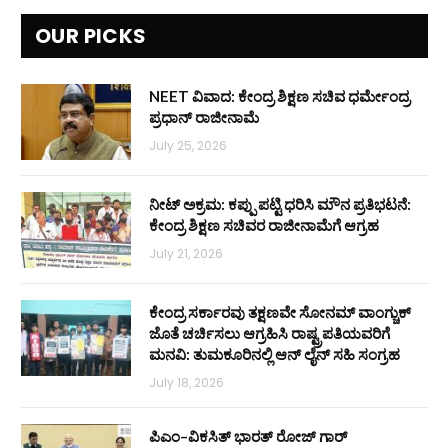
OUR PICKS
NEET ವಿವಾದ: ಕೇಂದ್ರ ಶಿಕ್ಷಣ ಸಚಿವ ಧರ್ಮೇಂದ್ರ
ಪ್ರಧಾನ್ ರಾಜೀನಾಮೆ
July 25, 2026
ನೀಟ್ ಅಕ್ರಮ: ಕಪ್ಪು ಪಟ್ಟಿ ಧರಿಸಿ ಮೌನ ಪ್ರತಿಭಟನೆ:
ಕೇಂದ್ರ ಶಿಕ್ಷಣ ಸಚಿವರ ರಾಜೀನಾಮೆಗೆ ಆಗ್ರಹ
July 21, 2026
ಕೇಂದ್ರ ಸರ್ಕಾರವು ತಕ್ಷಣವೇ ಸೋನಮ್ ವಾಂಗ್ಚುಕ್
ಜೊತೆ ಚರ್ಚಿಸಲು ಆಗ್ರಹಿಸಿ ರಾಷ್ಟ್ರಪತಿಯವರಿಗೆ
ಮನವಿ: ತುಮಕೂರಿನಲ್ಲಿ ಆನ್‌ ಲೈನ್ ಸಹಿ ಸಂಗ್ರಹ
July 18, 2026
ಪಿಎಂ–ವಿಕಸಿತ್ ಭಾರತ್ ರೋಜ್‌ ಗಾರ್