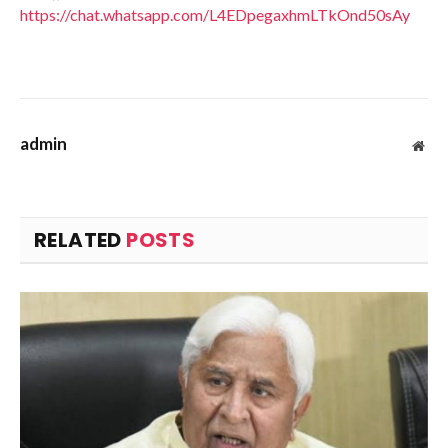
https://chat.whatsapp.com/L4EDpegaxhmLTkOnd50sAy
admin
Web
RELATED
POSTS