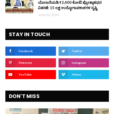
ಯೋಜನೆಯಡಿ ₹2,400 ಕೋಟಿ ಪ್ರೋತ್ಸಾಹಧನ
ವಿತರಣೆ: 15 ಲಕ್ಷ ಉದ್ಯೋಗಾವಕಾಶಗಳ ಸೃಷ್ಟಿ
June 20, 2026
STAY IN TOUCH
Facebook
Twitter
Pinterest
Instagram
YouTube
Vimeo
DON'T MISS