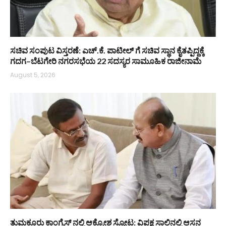
ಸಚಿವ ಸಂಪುಟ ವಿಸ್ತರಣೆ: ಎಚ್.ಕೆ. ಪಾಟೀಲ್ ಗೆ ಸಚಿವ ಸ್ಥಾನ ಕೈತಪ್ಪಿದ್ದಕ್ಕೆ
ಗದಗ–ಬೆಟಗೇರಿ ನಗರಸಭೆಯ 22 ಸದಸ್ಯರ ಸಾಮೂಹಿಕ ರಾಜೀನಾಮೆ
August 5, 2026
ತುಮಕೂರು ಕಾಂಗ್ರೆಸ್ ನಲ್ಲಿ ಆಕ್ರೋಶ ಸ್ಫೋಟ: ವಿಪಕ್ಷ ಸಾಲಿನಲ್ಲಿ ಆಸನ