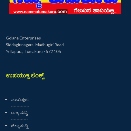
Golana Enterprises
Siddagirinagara, Madhugiri Road
Yellapura, Tumakuru - 572 106
ಉಪಯುಕ್ತ ಲಿಂಕ್ಸ್
ಮುಖಪುಟ
ರಾಜ್ಯ ಸುದ್ದಿ
ಜಿಲ್ಲಾ ಸುದ್ದಿ