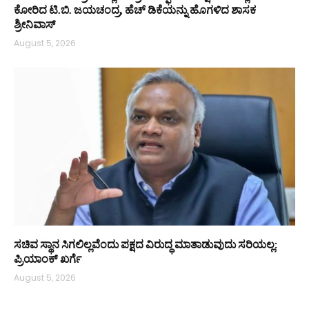
ಕೋರಿದ ಟಿ.ಬಿ. ಜಯಚಂದ್ರ, ಹೆಚ್ ಡಿಕೆಯನ್ನು ಹೊಗಳಿದ ಶಾಸಕ
ಶ್ರೀನಿವಾಸ್
August 5, 2026
ಸಚಿವ ಸ್ಥಾನ ಸಿಗಲಿಲ್ಲವೆಂದು ಪಕ್ಷದ ವಿರುದ್ಧ ಮಾತಾಡುವುದು ಸರಿಯಲ್ಲ:
ಪ್ರಿಯಾಂಕ್ ಖರ್ಗೆ
August 5, 2026