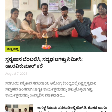
ಜಿಲ್ಲಾ ಸುದ್ದಿ
ಸ್ತನ್ಯಪಾನ ಬೆಂಬಲಿಸಿ, ಸದೃಢ ಜಗತ್ತು ನಿರ್ಮಿಸಿ:
ಡಾ.ರವಿಕುಮಾರ್ ಕರೆ
August 7, 2026
ಸರಗೂರು: ಪಟ್ಟಣದ ಸಮುದಾಯ ಆರೋಗ್ಯ ಕೇಂದ್ರದಲ್ಲಿ ವಿಶ್ವ ಸ್ತನ್ಯಪಾನ
ಸಪ್ತಾಹದ ಅಂಗವಾಗಿ ಜಾಗೃತಿ ಕಾರ್ಯಕ್ರಮವನ್ನು ಹಮ್ಮಿಕೊಳ್ಳಲಾಗಿತ್ತು.
ಕಾರ್ಯಕ್ರಮವನ್ನು ಉದ್ಘಾಟಿಸಿ ಮಾತನಾಡಿದ…
ಆಗಸ್ಟ್ 8ರಂದು ಸರಗೂರಿನಲ್ಲಿ ಹೆಚ್.ಡಿ. ಕೋಟೆ ಹಾಗೂ