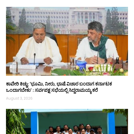
ಕಾವೇರಿ ಕಿಚ್ಚು: ‘ಭೂಮಿ, ನೀರು, ಭಾಷೆ ವಿಚಾರ ಬಂದಾಗ ಕರ್ನಾಟಕ
ಒಂದಾಗಬೇಕು’ : ಸರ್ವಪಕ್ಷ ಸಭೆಯಲ್ಲಿ ಸಿದ್ದರಾಮಯ್ಯ ಕರೆ
August 3, 2026