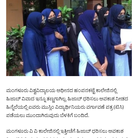
ಮಂಗಳೂರು ವಿಶ್ವವಿದ್ಯಾಲಯ ಅಧೀನದ ಹಂಪನಕಟ್ಟೆ ಕಾಲೇಜಿನಲ್ಲಿ
ಹಿಜಾಬ್ ವಿವಾದ ಇನ್ನೂ ತಣ್ಣಗಾಗಿಲ್ಲ. ಹಿಜಾಬ್ ಧರಿಸಲು ಅವಕಾಶ ನೀಡದ
ಹಿನ್ನೆಲೆಯಲ್ಲಿ ಐವರು ಮುಸ್ಲಿಂ ವಿದ್ಯಾರ್ಥಿನಿಯರು ವರ್ಗಾವಣೆ ಪತ್ರ (ಟಿಸಿ)
ಪಡೆಯಲು ಮುಂದಾಗಿರುವುದು ಬೆಳಕಿಗೆ ಬಂದಿದೆ.
ಮಂಗಳೂರು ವಿ ವಿ ಕಾಲೇಜಿನಲ್ಲಿ ಇತ್ತೀಚೆಗೆ ಹಿಜಾಬ್ ಧರಿಸಲು ಅವಕಾಶ