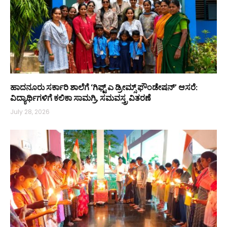
ಹಾದನೂರು ಸರ್ಕಾರಿ ಶಾಲೆಗೆ ‘ಗಿಫ್ಟ್ ಎ ಡ್ರೀಮ್ಸ್ ಫೌಂಡೇಷನ್’ ಆಸರೆ:
ವಿದ್ಯಾರ್ಥಿಗಳಿಗೆ ಕಲಿಕಾ ಸಾಮಗ್ರಿ, ಸಮವಸ್ತ್ರ ವಿತರಣೆ
July 28, 2026