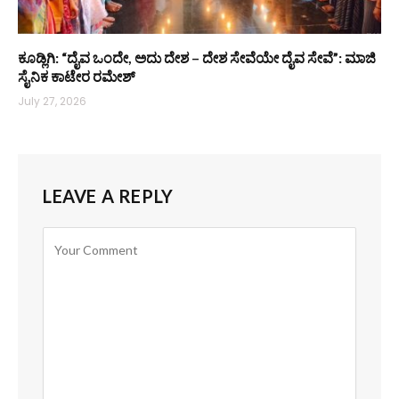
ಕೂಡ್ಲಿಗಿ: “ದೈವ ಒಂದೇ, ಅದು ದೇಶ – ದೇಶ ಸೇವೆಯೇ ದೈವ ಸೇವೆ”: ಮಾಜಿ
ಸೈನಿಕ ಕಾಟೇರ ರಮೇಶ್
July 27, 2026
LEAVE A REPLY