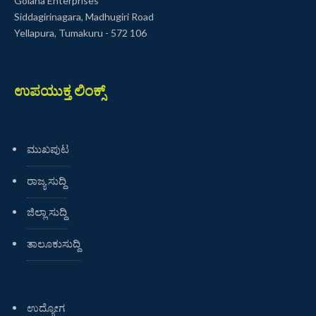
Golana Enterprises
Siddagirinagara, Madhugiri Road
Yellapura, Tumakuru - 572 106
ಉಪಯುಕ್ತ ಲಿಂಕ್ಸ್
ಮುಖಪುಟ
ರಾಜ್ಯ ಸುದ್ದಿ
ಜಿಲ್ಲಾ ಸುದ್ದಿ
ತಾಲೂಕುಸುದ್ದಿ
ಉದ್ಯೋಗ