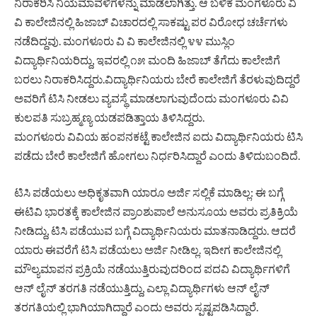
ನಿರಾಕರಿಸಿ ನಿಯಮಾವಳಿಗಳನ್ನು ಮಾಡಲಾಗಿತ್ತು. ಆ ಬಳಿಕ ಮಂಗಳೂರು ವಿ
ವಿ ಕಾಲೇಜಿನಲ್ಲಿ ಹಿಜಾಬ್ ವಿಚಾರದಲ್ಲಿ ಸಾಕಷ್ಟು ಪರ ವಿರೋಧ ಚರ್ಚೆಗಳು
ನಡೆದಿದ್ದವು. ಮಂಗಳೂರು ವಿ ವಿ ಕಾಲೇಜಿನಲ್ಲಿ ೪೪ ಮುಸ್ಲಿಂ
ವಿದ್ಯಾರ್ಥಿನಿಯರಿದ್ದು, ಇವರಲ್ಲಿ ೧೫ ಮಂದಿ ಹಿಜಾಬ್ ತೆಗೆದು ಕಾಲೇಜಿಗೆ
ಬರಲು ನಿರಾಕರಿಸಿದ್ದರು.ವಿದ್ಯಾರ್ಥಿನಿಯರು ಬೇರೆ ಕಾಲೇಜಿಗೆ ತೆರಳುವುದಿದ್ದರೆ
ಅವರಿಗೆ ಟಿಸಿ ನೀಡಲು ವ್ಯವಸ್ಥೆ ಮಾಡಲಾಗುವುದೆಂದು ಮಂಗಳೂರು ವಿವಿ
ಕುಲಪತಿ ಸುಬ್ರಹ್ಮಣ್ಯ ಯಡಪಡಿತ್ತಾಯ ತಿಳಿಸಿದ್ದರು.
ಮಂಗಳೂರು ವಿವಿಯ ಹಂಪನಕಟ್ಟೆ ಕಾಲೇಜಿನ ಐದು ವಿದ್ಯಾರ್ಥಿನಿಯರು ಟಿಸಿ
ಪಡೆದು ಬೇರೆ ಕಾಲೇಜಿಗೆ ಹೋಗಲು ನಿರ್ಧರಿಸಿದ್ದಾರೆ ಎಂದು ತಿಳಿದುಬಂದಿದೆ.
ಟಿಸಿ ಪಡೆಯಲು ಅಧಿಕೃತವಾಗಿ ಯಾರೂ ಅರ್ಜಿ ಸಲ್ಲಿಕೆ ಮಾಡಿಲ್ಲ: ಈ ಬಗ್ಗೆ
ಈಟಿವಿ ಭಾರತಕ್ಕೆ ಕಾಲೇಜಿನ ಪ್ರಾಂಶುಪಾಲೆ ಅನುಸೂಯ ಅವರು ಪ್ರತಿಕ್ರಿಯೆ
ನೀಡಿದ್ದು, ಟಿಸಿ ಪಡೆಯುವ ಬಗ್ಗೆ ವಿದ್ಯಾರ್ಥಿನಿಯರು ಮಾತನಾಡಿದ್ದರು. ಆದರೆ
ಯಾರು ಈವರೆಗೆ ಟಿಸಿ ಪಡೆಯಲು ಅರ್ಜಿ ನೀಡಿಲ್ಲ. ಇದೀಗ ಕಾಲೇಜಿನಲ್ಲಿ
ಮೌಲ್ಯಮಾಪನ ಪ್ರಕ್ರಿಯೆ ನಡೆಯುತ್ತಿರುವುದರಿಂದ ಪದವಿ ವಿದ್ಯಾರ್ಥಿಗಳಿಗೆ
ಆನ್ ಲೈನ್ ತರಗತಿ ನಡೆಯುತ್ತಿದ್ದು, ಎಲ್ಲಾ ವಿದ್ಯಾರ್ಥಿಗಳು ಆನ್ ಲೈನ್
ತರಗತಿಯಲ್ಲಿ ಭಾಗಿಯಾಗಿದ್ದಾರೆ ಎಂದು ಅವರು ಸ್ಪಷ್ಟಪಡಿಸಿದ್ದಾರೆ.