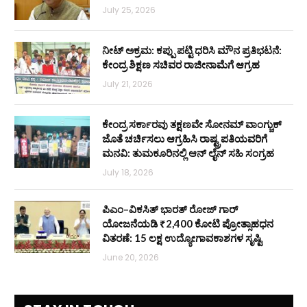
July 25, 2026
ನೀಟ್ ಅಕ್ರಮ: ಕಪ್ಪು ಪಟ್ಟಿ ಧರಿಸಿ ಮೌನ ಪ್ರತಿಭಟನೆ:
ಕೇಂದ್ರ ಶಿಕ್ಷಣ ಸಚಿವರ ರಾಜೀನಾಮೆಗೆ ಆಗ್ರಹ
July 21, 2026
ಕೇಂದ್ರ ಸರ್ಕಾರವು ತಕ್ಷಣವೇ ಸೋನಮ್ ವಾಂಗ್ಚುಕ್
ಜೊತೆ ಚರ್ಚಿಸಲು ಆಗ್ರಹಿಸಿ ರಾಷ್ಟ್ರಪತಿಯವರಿಗೆ
ಮನವಿ: ತುಮಕೂರಿನಲ್ಲಿ ಆನ್‌ ಲೈನ್ ಸಹಿ ಸಂಗ್ರಹ
July 18, 2026
ಪಿಎಂ–ವಿಕಸಿತ್ ಭಾರತ್ ರೋಜ್‌ ಗಾರ್
ಯೋಜನೆಯಡಿ ₹2,400 ಕೋಟಿ ಪ್ರೋತ್ಸಾಹಧನ
ವಿತರಣೆ: 15 ಲಕ್ಷ ಉದ್ಯೋಗಾವಕಾಶಗಳ ಸೃಷ್ಟಿ
June 20, 2026