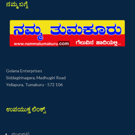
ನಮ್ಮ ಬಗ್ಗೆ
Golana Enterprises
Siddagirinagara, Madhugiri Road
Yellapura, Tumakuru - 572 106
ಉಪಯುಕ್ತ ಲಿಂಕ್ಸ್
ಮುಖಪುಟ