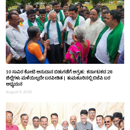
10 ಸಾವಿರ ಕೋಟಿ ಅನುದಾನ ಬಿಡುಗಡೆಗೆ ಆಗ್ರಹ: ಕರ್ನಾಟಕದ 28
ಜಿಲ್ಲೆಗಳು ಮಳೆಯಿಲ್ಲದೇ ಬರಪೀಡಿತ | ತುಮಕೂರಿನಲ್ಲಿ ಬಿಜೆಪಿ ಬರ
ಅಧ್ಯಯನ
August 5, 2026