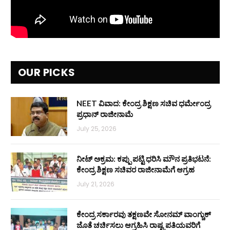
OUR PICKS
NEET ವಿವಾದ: ಕೇಂದ್ರ ಶಿಕ್ಷಣ ಸಚಿವ ಧರ್ಮೇಂದ್ರ
ಪ್ರಧಾನ್ ರಾಜೀನಾಮೆ
July 25, 2026
ನೀಟ್ ಅಕ್ರಮ: ಕಪ್ಪು ಪಟ್ಟಿ ಧರಿಸಿ ಮೌನ ಪ್ರತಿಭಟನೆ:
ಕೇಂದ್ರ ಶಿಕ್ಷಣ ಸಚಿವರ ರಾಜೀನಾಮೆಗೆ ಆಗ್ರಹ
July 21, 2026
ಕೇಂದ್ರ ಸರ್ಕಾರವು ತಕ್ಷಣವೇ ಸೋನಮ್ ವಾಂಗ್ಚುಕ್
ಜೊತೆ ಚರ್ಚಿಸಲು ಆಗ್ರಹಿಸಿ ರಾಷ್ಟ್ರಪತಿಯವರಿಗೆ