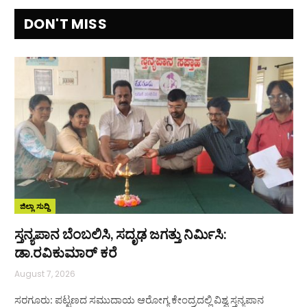
DON'T MISS
ಜಿಲ್ಲಾ ಸುದ್ದಿ
ಸ್ತನ್ಯಪಾನ ಬೆಂಬಲಿಸಿ, ಸದೃಢ ಜಗತ್ತು ನಿರ್ಮಿಸಿ:
ಡಾ.ರವಿಕುಮಾರ್ ಕರೆ
August 7, 2026
ಸರಗೂರು: ಪಟ್ಟಣದ ಸಮುದಾಯ ಆರೋಗ್ಯ ಕೇಂದ್ರದಲ್ಲಿ ವಿಶ್ವ ಸ್ತನ್ಯಪಾನ