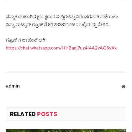
ನಮ್ಮತುಮಕೂರಿನ ಕ್ಷಣ ಕ್ಷಣದ ಸುದ್ದಿಗಳನ್ನು ನಿರಂತರವಾಗಿ ಪಡೆಯಲು
ನಿಮ್ಮ ವಾಟ್ಸಾಪ್ ಗ್ರೂಪ್ ಗೆ 8123382149 ಸಂಖ್ಯೆಯನ್ನು ಸೇರಿಸಿ.
ಗ್ರೂಪ್ ಗೆ ಜಾಯಿನ್ ಆಗಿ:
https://chat.whatsapp.com/HirBanj7uz4I4A2vAG5yXx
admin
Web
RELATED
POSTS