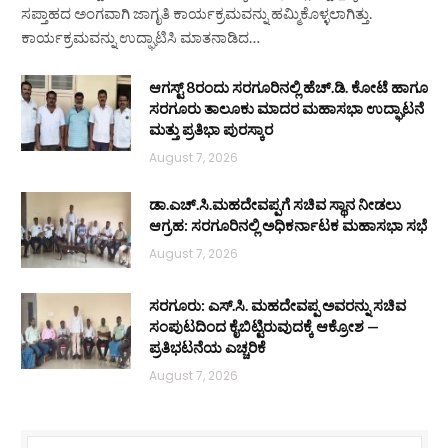
ಸಪ್ತಾಹದ ಅಂಗವಾಗಿ ಜಾಗೃತಿ ಕಾರ್ಯಕ್ರಮವನ್ನು ಹಮ್ಮಿಕೊಳ್ಳಲಾಗಿತ್ತು.
ಕಾರ್ಯಕ್ರಮವನ್ನು ಉದ್ಘಾಟಿಸಿ ಮಾತನಾಡಿದ…
ಆಗಸ್ಟ್ 8ರಂದು ಸರಗೂರಿನಲ್ಲಿ ಹೆಚ್.ಡಿ. ಕೋಟೆ ಹಾಗೂ
ಸರಗೂರು ತಾಲೂಕು ಮಾದರ ಮಹಾಸಭಾ ಉದ್ಘಾಟನೆ
ಮತ್ತು ಪ್ರತಿಭಾ ಪುರಸ್ಕಾರ
August 7, 2026
ಡಾ.ಎಚ್.ಸಿ.ಮಹದೇವಪ್ಪಗೆ ಸಚಿವ ಸ್ಥಾನ ನೀಡಲು
ಆಗ್ರಹ: ಸರಗೂರಿನಲ್ಲಿ ಅಧಿಕರ್ನಾಟಕ ಮಹಾಸಭಾ ಸಭೆ
August 7, 2026
ಸರಗೂರು: ಎಸ್.ಸಿ. ಮಹದೇವಪ್ಪ ಅವರನ್ನು ಸಚಿವ
ಸಂಪುಟದಿಂದ ಕೈಬಿಟ್ಟಿರುವುದಕ್ಕೆ ಆಕ್ರೋಶ —
ಪ್ರತಿಭಟನೆಯ ಎಚ್ಚರಿಕೆ
August 7, 2026