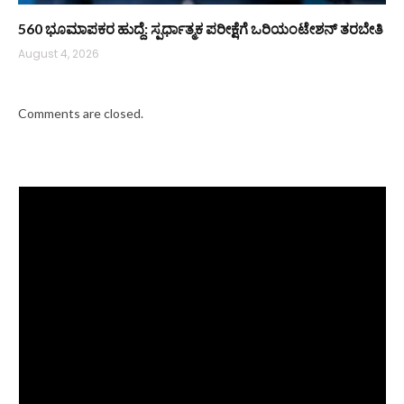
560 ಭೂಮಾಪಕರ ಹುದ್ದೆ: ಸ್ಪರ್ಧಾತ್ಮಕ ಪರೀಕ್ಷೆಗೆ ಒರಿಯಂಟೇಶನ್ ತರಬೇತಿ
August 4, 2026
Comments are closed.