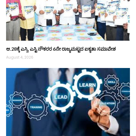
ಆ.28ಕ್ಕೆ ಎಸ್ಸಿ, ಎಸ್ಟಿ ನೌಕರರ 6ನೇ ರಾಜ್ಯಮಟ್ಟದ ಐಕ್ಯತಾ ಸಮಾವೇಶ
August 4, 2026