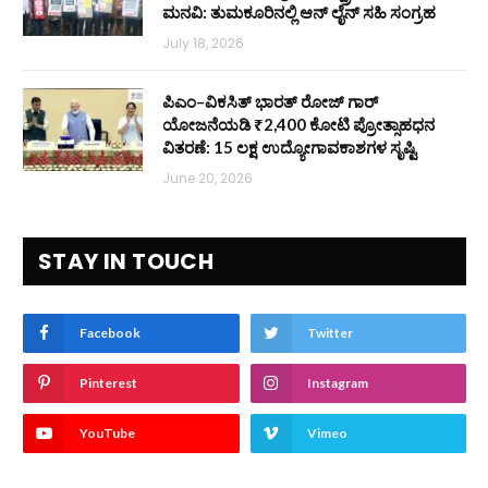
ಮನವಿ: ತುಮಕೂರಿನಲ್ಲಿ ಆನ್‌ ಲೈನ್ ಸಹಿ ಸಂಗ್ರಹ
July 18, 2026
ಪಿಎಂ–ವಿಕಸಿತ್ ಭಾರತ್ ರೋಜ್‌ ಗಾರ್
ಯೋಜನೆಯಡಿ ₹2,400 ಕೋಟಿ ಪ್ರೋತ್ಸಾಹಧನ
ವಿತರಣೆ: 15 ಲಕ್ಷ ಉದ್ಯೋಗಾವಕಾಶಗಳ ಸೃಷ್ಟಿ
June 20, 2026
STAY IN TOUCH
Facebook
Twitter
Pinterest
Instagram
YouTube
Vimeo