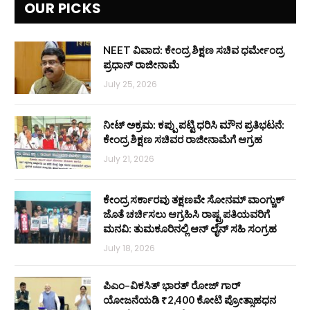
OUR PICKS
NEET ವಿವಾದ: ಕೇಂದ್ರ ಶಿಕ್ಷಣ ಸಚಿವ ಧರ್ಮೇಂದ್ರ
ಪ್ರಧಾನ್ ರಾಜೀನಾಮೆ
July 25, 2026
ನೀಟ್ ಅಕ್ರಮ: ಕಪ್ಪು ಪಟ್ಟಿ ಧರಿಸಿ ಮೌನ ಪ್ರತಿಭಟನೆ:
ಕೇಂದ್ರ ಶಿಕ್ಷಣ ಸಚಿವರ ರಾಜೀನಾಮೆಗೆ ಆಗ್ರಹ
July 21, 2026
ಕೇಂದ್ರ ಸರ್ಕಾರವು ತಕ್ಷಣವೇ ಸೋನಮ್ ವಾಂಗ್ಚುಕ್
ಜೊತೆ ಚರ್ಚಿಸಲು ಆಗ್ರಹಿಸಿ ರಾಷ್ಟ್ರಪತಿಯವರಿಗೆ
ಮನವಿ: ತುಮಕೂರಿನಲ್ಲಿ ಆನ್‌ ಲೈನ್ ಸಹಿ ಸಂಗ್ರಹ
July 18, 2026
ಪಿಎಂ–ವಿಕಸಿತ್ ಭಾರತ್ ರೋಜ್‌ ಗಾರ್
ಯೋಜನೆಯಡಿ ₹2,400 ಕೋಟಿ ಪ್ರೋತ್ಸಾಹಧನ