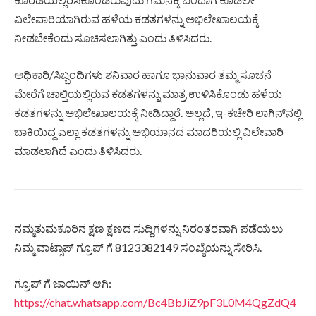
ವಿಲೇವಾರಿಯಾಗಿರುವ ಹಳೆಯ ಕಡತಗಳನ್ನು ಅಭಿಲೇಖಾಲಯಕ್ಕೆ
ನೀಡಬೇಕೆಂದು ಸೂಚಿಸಲಾಗಿತ್ತು ಎಂದು ತಿಳಿಸಿದರು.
ಅಧಿಕಾರಿ/ಸಿಬ್ಬಂದಿಗಳು ಶನಿವಾರ ಹಾಗೂ ಭಾನುವಾರ ತಮ್ಮ ಸೂಚನೆ
ಮೇರೆಗೆ ಚಾಲ್ತಿಯಲ್ಲಿರುವ ಕಡತಗಳನ್ನು ಮಾತ್ರ ಉಳಿಸಿಕೊಂಡು ಹಳೆಯ
ಕಡತಗಳನ್ನು ಅಭಿಲೇಖಾಲಯಕ್ಕೆ ನೀಡಿದ್ದಾರೆ. ಅಲ್ಲದೆ, ಇ-ಕಚೇರಿ ಲಾಗಿನ್‌ನಲ್ಲಿ
ಬಾಕಿಯಿದ್ದ ಎಲ್ಲಾ ಕಡತಗಳನ್ನು ಅಭಿಯಾನದ ಮಾದರಿಯಲ್ಲಿ ವಿಲೇವಾರಿ
ಮಾಡಲಾಗಿದೆ ಎಂದು ತಿಳಿಸಿದರು.
ನಮ್ಮತುಮಕೂರಿನ ಕ್ಷಣ ಕ್ಷಣದ ಸುದ್ದಿಗಳನ್ನು ನಿರಂತರವಾಗಿ ಪಡೆಯಲು
ನಿಮ್ಮ ವಾಟ್ಸಾಪ್ ಗ್ರೂಪ್ ಗೆ 8123382149 ಸಂಖ್ಯೆಯನ್ನು ಸೇರಿಸಿ.
ಗ್ರೂಪ್ ಗೆ ಜಾಯಿನ್ ಆಗಿ:
https://chat.whatsapp.com/Bc4BbJiZ9pF3L0M4QgZdQ4