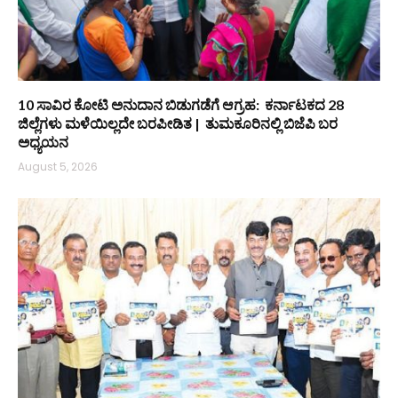
10 ಸಾವಿರ ಕೋಟಿ ಅನುದಾನ ಬಿಡುಗಡೆಗೆ ಆಗ್ರಹ: ಕರ್ನಾಟಕದ 28
ಜಿಲ್ಲೆಗಳು ಮಳೆಯಿಲ್ಲದೇ ಬರಪೀಡಿತ | ತುಮಕೂರಿನಲ್ಲಿ ಬಿಜೆಪಿ ಬರ
ಅಧ್ಯಯನ
August 5, 2026