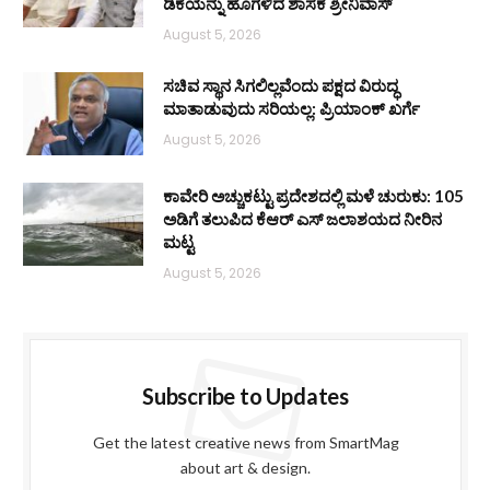
ಡಿಕೆಯನ್ನು ಹೊಗಳಿದ ಶಾಸಕ ಶ್ರೀನಿವಾಸ್
August 5, 2026
ಸಚಿವ ಸ್ಥಾನ ಸಿಗಲಿಲ್ಲವೆಂದು ಪಕ್ಷದ ವಿರುದ್ಧ
ಮಾತಾಡುವುದು ಸರಿಯಲ್ಲ: ಪ್ರಿಯಾಂಕ್ ಖರ್ಗೆ
August 5, 2026
ಕಾವೇರಿ ಅಚ್ಚುಕಟ್ಟು ಪ್ರದೇಶದಲ್ಲಿ ಮಳೆ ಚುರುಕು: 105
ಅಡಿಗೆ ತಲುಪಿದ ಕೆಆರ್ ಎಸ್ ಜಲಾಶಯದ ನೀರಿನ
ಮಟ್ಟ
August 5, 2026
Subscribe to Updates
Get the latest creative news from SmartMag
about art & design.