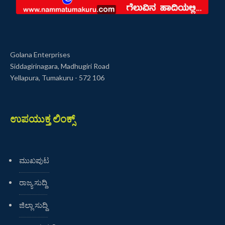
Golana Enterprises
Siddagirinagara, Madhugiri Road
Yellapura, Tumakuru - 572 106
ಉಪಯುಕ್ತ ಲಿಂಕ್ಸ್
ಮುಖಪುಟ
ರಾಜ್ಯ ಸುದ್ದಿ
ಜಿಲ್ಲಾ ಸುದ್ದಿ