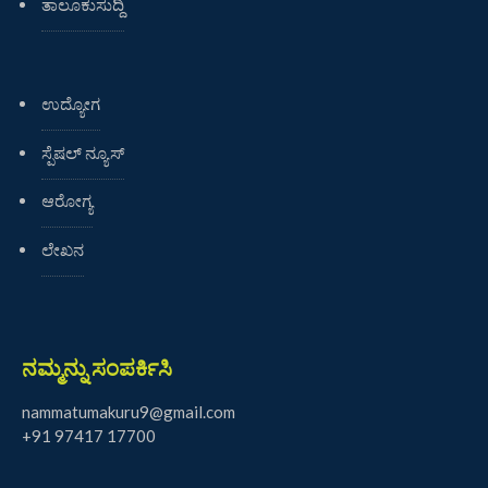
ತಾಲೂಕುಸುದ್ದಿ
ಉದ್ಯೋಗ
ಸ್ಪೆಷಲ್ ನ್ಯೂಸ್
ಆರೋಗ್ಯ
ಲೇಖನ
ನಮ್ಮನ್ನು ಸಂಪರ್ಕಿಸಿ
nammatumakuru9@gmail.com
+91 97417 17700