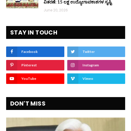
ವಿತರಣೆ: 15 ಲಕ್ಷ ಉದ್ಯೋಗಾವಕಾಶಗಳ ಸೃಷ್ಟಿ
June 20, 2026
STAY IN TOUCH
Facebook
Twitter
Pinterest
Instagram
YouTube
Vimeo
DON'T MISS