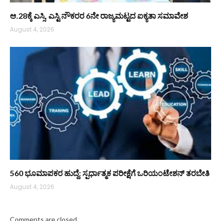
ಆ.28ಕ್ಕೆ ಎಸ್ಸಿ, ಎಸ್ಟಿ ನೌಕರರ 6ನೇ ರಾಜ್ಯಮಟ್ಟದ ಐಕ್ಯತಾ ಸಮಾವೇಶ
August 4, 2026
560 ಭೂಮಾಪಕರ ಹುದ್ದೆ: ಸ್ಪರ್ಧಾತ್ಮಕ ಪರೀಕ್ಷೆಗೆ ಒರಿಯಂಟೇಶನ್ ತರಬೇತಿ
August 4, 2026
Comments are closed.