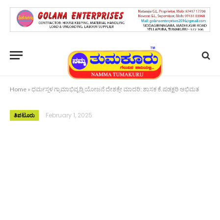
Home
»
ಧರ್ಮಸ್ಥಳ ಗ್ರಾಮಾಭಿವೃದ್ದಿ ಯೋಜನೆ ದೇಶಕ್ಕೇ ಮಾದರಿ: ಶಾಸಕ ಕೆ.ಷಡಕ್ಷರಿ ಅಭಿಮತ
February 1, 2025
ತಿಪಟೂರು