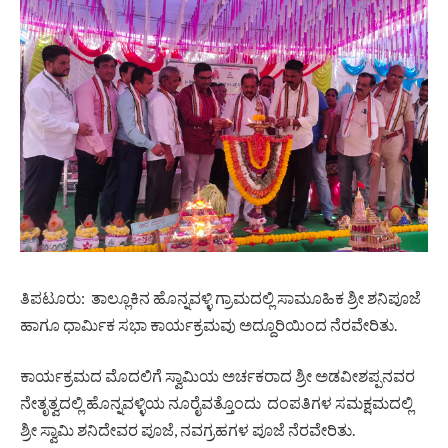
ತಿಪಟೂರು: ತಾಲ್ಲೂಕಿನ ಹೊನ್ನವಳ್ಳಿ ಗ್ರಾಮದಲ್ಲಿ ಸಾಮೂಹಿಕ ಶ್ರೀ ಶನಿಪೂಜೆ
ಹಾಗೂ ಧಾರ್ಮಿಕ ಸಭಾ ಕಾರ್ಯಕ್ರಮವು ಅದ್ದೂರಿಯಿಂದ ನೆರವೇರಿತು.
ಕಾರ್ಯಕ್ರಮದ ಮೊದಲಿಗೆ ಸ್ವಾಮಿಯ ಅರ್ಚಕರಾದ ಶ್ರೀ ಅಡವೀಶಪ್ಪನವರ
ನೇತೃತ್ವದಲ್ಲಿ ಹೊನ್ನವಳ್ಳಿಯ ನೂರೈವತ್ತೊಂದು ದಂಪತಿಗಳ ಸಮಕ್ಷಮದಲ್ಲಿ
ಶ್ರೀ ಸ್ವಾಮಿ ಶನಿದೇವರ ಪೂಜೆ, ನವಗ್ರಹಗಳ ಪೂಜೆ ನೆರವೇರಿತು.