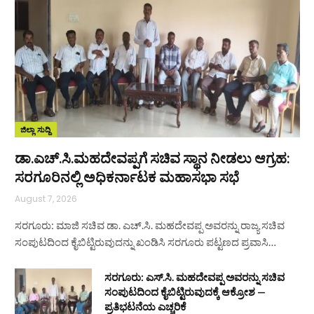
ಜಿಲ್ಲಾ ಸುದ್ದಿ
ಡಾ.ಎಚ್.ಸಿ.ಮಹದೇವಪ್ಪಗೆ ಸಚಿವ ಸ್ಥಾನ ನೀಡಲು ಆಗ್ರಹ:
ಸರಗೂರಿನಲ್ಲಿ ಅಧಿಕರ್ನಾಟಕ ಮಹಾಸಭಾ ಸಭೆ
August 7, 2026
ಸರಗೂರು: ಮಾಜಿ ಸಚಿವ ಡಾ. ಎಚ್.ಸಿ. ಮಹದೇವಪ್ಪ ಅವರನ್ನು ರಾಜ್ಯ ಸಚಿವ
ಸಂಪುಟದಿಂದ ಕೈಬಿಟ್ಟಿರುವುದನ್ನು ಖಂಡಿಸಿ ಸರಗೂರು ಪಟ್ಟಣದ ಪ್ರವಾಸಿ…
ಸರಗೂರು: ಎಸ್.ಸಿ. ಮಹದೇವಪ್ಪ ಅವರನ್ನು ಸಚಿವ
ಸಂಪುಟದಿಂದ ಕೈಬಿಟ್ಟಿರುವುದಕ್ಕೆ ಆಕ್ರೋಶ —
ಪ್ರತಿಭಟನೆಯ ಎಚ್ಚರಿಕೆ