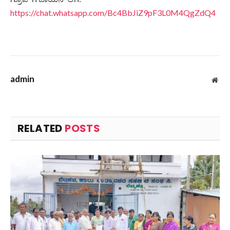
https://chat.whatsapp.com/Bc4BbJiZ9pF3L0M4QgZdQ4
admin
Web
RELATED
POSTS