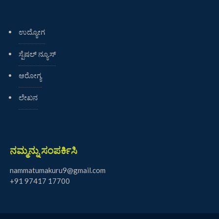
ಉದ್ಯೋಗ
ಸ್ಪೆಷಲ್ ನ್ಯೂಸ್
ಆರೋಗ್ಯ
ಲೇಖನ
ನಮ್ಮನ್ನು ಸಂಪರ್ಕಿಸಿ
nammatumakuru9@gmail.com
+91 97417 17700