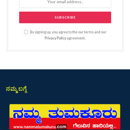
By signing up, you agree to the our terms and our
Privacy Policy
agreement.
ನಮ್ಮ ಬಗ್ಗೆ