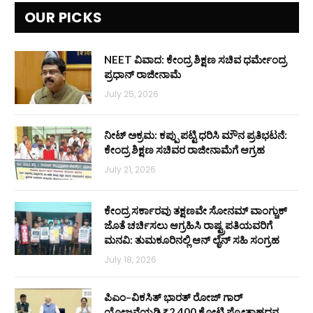
OUR PICKS
NEET ವಿವಾದ: ಕೇಂದ್ರ ಶಿಕ್ಷಣ ಸಚಿವ ಧರ್ಮೇಂದ್ರ
ಪ್ರಧಾನ್ ರಾಜೀನಾಮೆ
July 25, 2026
ನೀಟ್ ಅಕ್ರಮ: ಕಪ್ಪು ಪಟ್ಟಿ ಧರಿಸಿ ಮೌನ ಪ್ರತಿಭಟನೆ:
ಕೇಂದ್ರ ಶಿಕ್ಷಣ ಸಚಿವರ ರಾಜೀನಾಮೆಗೆ ಆಗ್ರಹ
July 21, 2026
ಕೇಂದ್ರ ಸರ್ಕಾರವು ತಕ್ಷಣವೇ ಸೋನಮ್ ವಾಂಗ್ಚುಕ್
ಜೊತೆ ಚರ್ಚಿಸಲು ಆಗ್ರಹಿಸಿ ರಾಷ್ಟ್ರಪತಿಯವರಿಗೆ
ಮನವಿ: ತುಮಕೂರಿನಲ್ಲಿ ಆನ್‌ ಲೈನ್ ಸಹಿ ಸಂಗ್ರಹ
July 18, 2026
ಪಿಎಂ–ವಿಕಸಿತ್ ಭಾರತ್ ರೋಜ್‌ ಗಾರ್
ಯೋಜನೆಯಡಿ ₹2,400 ಕೋಟಿ ಪ್ರೋತ್ಸಾಹಧನ