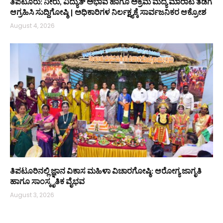
ತಿಪಟೂರು: ನೀರು, ವಿದ್ಯುತ್ ಅಭಾವ ಹಾಗೂ ಅಕ್ರಮ ಮದ್ಯ ಮಾರಾಟ ತಡೆಗೆ
ಆಗ್ರಹಿಸಿ ಸುದ್ದಿಗೋಷ್ಠಿ | ಅಧಿಕಾರಿಗಳ ನಿರ್ಲಕ್ಷ್ಯಕ್ಕೆ ಸಾರ್ವಜನಿಕರ ಆಕ್ರೋಶ
August 4, 2026
ತಿಪಟೂರಿನಲ್ಲಿ ಜ್ಞಾನ ವಿಕಾಸ ಮಹಿಳಾ ವಿಚಾರಗೋಷ್ಠಿ: ಆರೋಗ್ಯ ಜಾಗೃತಿ
ಹಾಗೂ ಸಾಂಸ್ಕೃತಿಕ ವೈಭವ
August 3, 2026