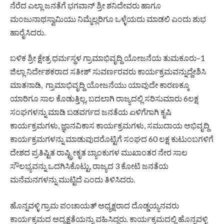
ನೆರೆದ ಎಲ್ಲಾ ಜನತೆಗೆ ಭಗವಾನ್ ಶ್ರೀ ಶನಿದೇವರು ಹಾಗೂ
ಮಂಜುನಾಥಸ್ವಾಮಿಯು ನಿಮ್ಮೆಲ್ಲರಿಗೂ ಒಳ್ಳೆಯದು ಮಾಡಲಿ ಎಂದು ಶುಭ
ಹಾರೈಸಿದರು.
ಬಳಿಕ ಶ್ರೀ ಕ್ಷೇತ್ರ ಧರ್ಮಸ್ಥಳ ಗ್ರಾಮಾಭಿವೃದ್ದಿ ಯೋಜನೆಯ ತುಮಕೂರು–1
ಜಿಲ್ಲಾ ನಿರ್ದೇಶಕರಾದ ಸತೀಶ್ ಸುವರ್ಣರವರು ಕಾರ್ಯಕ್ರಮವನ್ನುದ್ದೇಶಿಸಿ
ಮಾತನಾಡಿ, ಗ್ರಾಮಾಭಿವೃದ್ದಿ ಯೋಜನೆಯು ಯಾವುದೇ ಕಾರಣಕ್ಕೂ
ಯಾರಿಗೂ ಸಾಲ ಕೊಡುತ್ತಿಲ್ಲ, ಬದಲಾಗಿ ರಾಜ್ಯದಲ್ಲಿ ಸರಿಸುಮಾರು 6ಲಕ್ಷ
ಸಂಘಗಳನ್ನು ಮಾಡಿ ಬಡವರ್ಗದ ಜನತೆಯ ಏಳಿಗೆಗಾಗಿ ಕೃಷಿ
ಕಾರ್ಯಕ್ರಮಗಳು, ಜ್ಞಾನವಿಕಾಸ ಕಾರ್ಯಕ್ರಮಗಳು, ಸಮುದಾಯ ಅಭಿವೃದ್ದಿ
ಕಾರ್ಯಕ್ರಮಗಳನ್ನು ಮಾಡುವುದರೊಟ್ಟಿಗೆ ಸಂಘದ 60 ಲಕ್ಷ ಕುಟುಂಬಗಳಿಗೆ
ದೇಶದ ಪ್ರತಿಷ್ಟಿತ ರಾಷ್ಟ್ರೀಕೃತ ಬ್ಯಾಂಕುಗಳ ಮುಖಾಂತರ ನೇರ ಸಾಲ
ಸೌಲಭ್ಯವನ್ನು ಒದಗಿಸಿಕೊಟ್ಟು, ರಾಜ್ಯದ 3 ಕೋಟಿ ಜನತೆಯ
ಮನೆಮನಗಳನ್ನು ಮುಟ್ಟಿದೆ ಎಂದು ತಿಳಿಸಿದರು.
ಹೊನ್ನವಳ್ಳಿ ಗ್ರಾಮ ಪಂಚಾಯತ್ ಅಧ್ಯಕ್ಷರಾದ ದೊಡ್ಡಯ್ಯನವರು
ಕಾರ್ಯಕ್ರಮದ ಅದ್ಯಕ್ಷತೆಯನ್ನು ವಹಿಸಿದ್ದರು. ಕಾರ್ಯಕ್ರಮದಲ್ಲಿ ಹೊನ್ನವಳ್ಳಿ