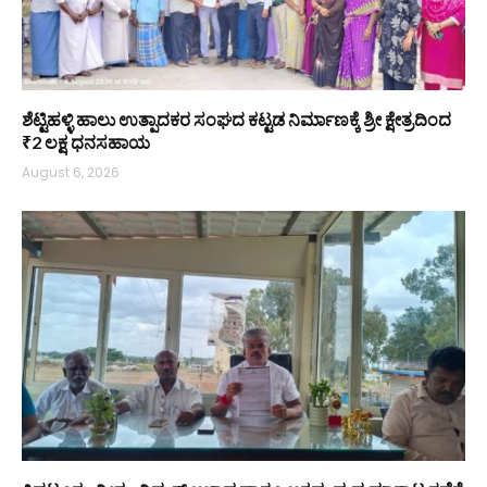
ಶೆಟ್ಟಿಹಳ್ಳಿ ಹಾಲು ಉತ್ಪಾದಕರ ಸಂಘದ ಕಟ್ಟಡ ನಿರ್ಮಾಣಕ್ಕೆ ಶ್ರೀ ಕ್ಷೇತ್ರದಿಂದ
₹2 ಲಕ್ಷ ಧನಸಹಾಯ
August 6, 2026