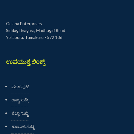
Golana Enterprises
Siddagirinagara, Madhugiri Road
Yellapura, Tumakuru - 572 106
ಉಪಯುಕ್ತ ಲಿಂಕ್ಸ್
ಮುಖಪುಟ
ರಾಜ್ಯ ಸುದ್ದಿ
ಜಿಲ್ಲಾ ಸುದ್ದಿ
ತಾಲೂಕುಸುದ್ದಿ