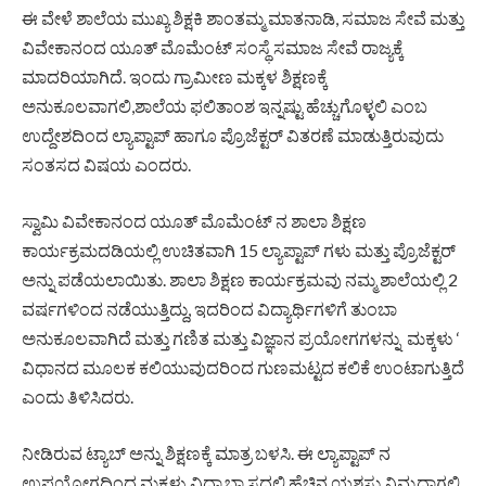
ಈ ವೇಳೆ ಶಾಲೆಯ ಮುಖ್ಯ ಶಿಕ್ಷಕಿ ಶಾಂತಮ್ಮ ಮಾತನಾಡಿ, ಸಮಾಜ ಸೇವೆ ಮತ್ತು
ವಿವೇಕಾನಂದ ಯೂತ್ ಮೊಮೆಂಟ್ ಸಂಸ್ಥೆ ಸಮಾಜ ಸೇವೆ ರಾಜ್ಯಕ್ಕೆ
ಮಾದರಿಯಾಗಿದೆ. ಇಂದು ಗ್ರಾಮೀಣ ಮಕ್ಕಳ ಶಿಕ್ಷಣಕ್ಕೆ
ಅನುಕೂಲವಾಗಲಿ,ಶಾಲೆಯ ಫಲಿತಾಂಶ ಇನ್ನಷ್ಟು ಹೆಚ್ಚುಗೊಳ್ಳಲಿ ಎಂಬ
ಉದ್ದೇಶದಿಂದ ಲ್ಯಾಪ್ಟಾಪ್ ಹಾಗೂ ಪ್ರೊಜೆಕ್ಟರ್ ವಿತರಣೆ ಮಾಡುತ್ತಿರುವುದು
ಸಂತಸದ ವಿಷಯ ಎಂದರು.
ಸ್ವಾಮಿ ವಿವೇಕಾನಂದ ಯೂತ್ ಮೊಮೆಂಟ್ ನ ಶಾಲಾ ಶಿಕ್ಷಣ
ಕಾರ್ಯಕ್ರಮದಡಿಯಲ್ಲಿ ಉಚಿತವಾಗಿ 15 ಲ್ಯಾಪ್ಟಾಪ್ ಗಳು ಮತ್ತು ಪ್ರೊಜೆಕ್ಟರ್
ಅನ್ನು ಪಡೆಯಲಾಯಿತು. ಶಾಲಾ ಶಿಕ್ಷಣ ಕಾರ್ಯಕ್ರಮವು ನಮ್ಮ ಶಾಲೆಯಲ್ಲಿ 2
ವರ್ಷಗಳಿಂದ ನಡೆಯುತ್ತಿದ್ದು, ಇದರಿಂದ ವಿದ್ಯಾರ್ಥಿಗಳಿಗೆ ತುಂಬಾ
ಅನುಕೂಲವಾಗಿದೆ ಮತ್ತು ಗಣಿತ ಮತ್ತು ವಿಜ್ಞಾನ ಪ್ರಯೋಗಗಳನ್ನು ಮಕ್ಕಳು ‘
ವಿಧಾನದ ಮೂಲಕ ಕಲಿಯುವುದರಿಂದ ಗುಣಮಟ್ಟದ ಕಲಿಕೆ ಉಂಟಾಗುತ್ತಿದೆ
ಎಂದು ತಿಳಿಸಿದರು.
ನೀಡಿರುವ ಟ್ಯಾಬ್ ಅನ್ನು ಶಿಕ್ಷಣಕ್ಕೆ ಮಾತ್ರ ಬಳಸಿ. ಈ ಲ್ಯಾಪ್ಟಾಪ್ ನ
ಉಪಯೋಗದಿಂದ ಮಕ್ಕಳು ವಿದ್ಯಾಭ್ಯಾಸದಲ್ಲಿ ಹೆಚ್ಚಿನ ಯಶಸ್ಸು ನಿಮ್ಮದಾಗಲಿ