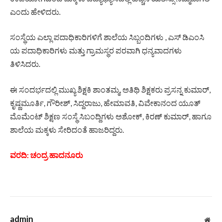
ಎಂದು ಹೇಳಿದರು.
ಸಂಸ್ಥೆಯ ಎಲ್ಲಾ ಪದಾಧಿಕಾರಿಗಳಿಗೆ ಶಾಲೆಯ ಸಿಬ್ಬಂದಿಗಳು , ಎಸ್‌ ಡಿಎಂಸಿ
ಯ ಪದಾಧಿಕಾರಿಗಳು ಮತ್ತು ಗ್ರಾಮಸ್ಥರ ಪರವಾಗಿ ಧನ್ಯವಾದಗಳು
ತಿಳಿಸಿದರು.
ಈ ಸಂದರ್ಭದಲ್ಲಿ ಮುಖ್ಯ ಶಿಕ್ಷಕಿ ಶಾಂತಮ್ಮ, ಅತಿಥಿ ಶಿಕ್ಷಕರು ಪ್ರಸನ್ನ ಕುಮಾರ್,
ಕೃಷ್ಣಮೂರ್ತಿ, ಗೌರೀಶ್, ಸಿದ್ದರಾಜು, ಹೇಮಾವತಿ, ವಿವೇಕಾನಂದ ಯೂತ್
ಮೊಮೆಂಟ್ ಶಿಕ್ಷಣ ಸಂಸ್ಥೆ ಸಿಬಂದ್ದಿಗಳು ಅಶೋಕ್, ಕಿರಣ್ ಕುಮಾರ್, ಹಾಗೂ
ಶಾಲೆಯ ಮಕ್ಕಳು ಸೇರಿದಂತೆ ಹಾಜರಿದ್ದರು.
ವರದಿ: ಚಂದ್ರ ಹಾದನೂರು
admin
Web