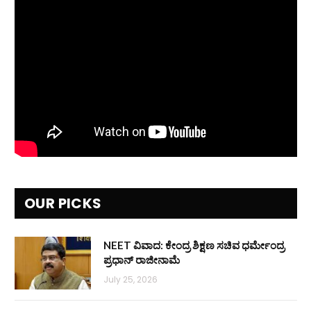
OUR PICKS
NEET ವಿವಾದ: ಕೇಂದ್ರ ಶಿಕ್ಷಣ ಸಚಿವ ಧರ್ಮೇಂದ್ರ
ಪ್ರಧಾನ್ ರಾಜೀನಾಮೆ
July 25, 2026