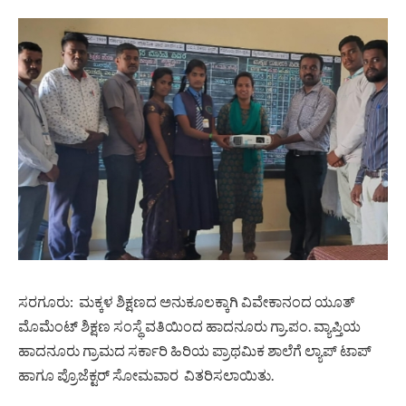
ಸರಗೂರು: ಮಕ್ಕಳ ಶಿಕ್ಷಣದ ಅನುಕೂಲಕ್ಕಾಗಿ ವಿವೇಕಾನಂದ ಯೂತ್
ಮೊಮೆಂಟ್ ಶಿಕ್ಷಣ ಸಂಸ್ಥೆ ವತಿಯಿಂದ ಹಾದನೂರು ಗ್ರಾ.ಪಂ. ವ್ಯಾಪ್ತಿಯ
ಹಾದನೂರು ಗ್ರಾಮದ ಸರ್ಕಾರಿ ಹಿರಿಯ ಪ್ರಾಥಮಿಕ ಶಾಲೆಗೆ ಲ್ಯಾಪ್‌ ಟಾಪ್
ಹಾಗೂ ಪ್ರೊಜೆಕ್ಟರ್ ಸೋಮವಾರ ವಿತರಿಸಲಾಯಿತು.