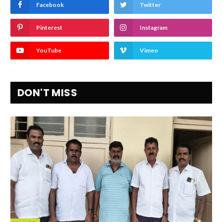
Facebook
Twitter
Pinterest
Instagram
YouTube
Vimeo
DON'T MISS