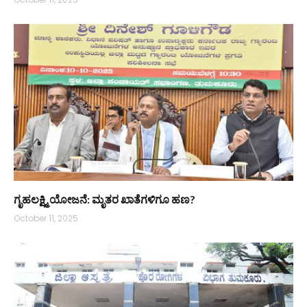
ಗೃಹಲಕ್ಷ್ಮಿ ಯೋಜನೆ: ಮೃತರ ಖಾತೆಗಳಿಗೂ ಹಣ?
October 11, 2025