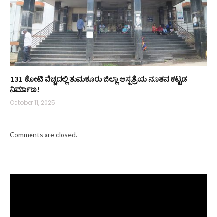
131 ಕೋಟಿ ವೆಚ್ಚದಲ್ಲಿ ತುಮಕೂರು ಜಿಲ್ಲಾ ಆಸ್ಪತ್ರೆಯ ನೂತನ ಕಟ್ಟಡ
ನಿರ್ಮಾಣ!
October 11, 2025
Comments are closed.