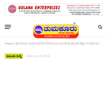
Home
»
ಹಾದನೂರು ಗ್ರಾಮದ ಶಾಲೆಗೆ ವಿವೇಕಾನಂದ ಯೂತ್ ಮೊಮೆಂಟ್ ಶಿಕ್ಷಣ ಸಂಸ್ಥೆಯಿಂದ ಲ್ಯಾಪ್‌ ಟಾಪ್—ಪ್ರೊಜೆಕ್ಟರ್ ವಿತರಣೆ
February 6, 2024
ತಾಲೂಕು ಸುದ್ದಿ