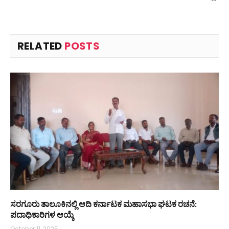
RELATED
POSTS
ಸರಗೂರು ತಾಲೂಕಿನಲ್ಲಿ ಆದಿ ಕರ್ನಾಟಕ ಮಹಾಸಭಾ ಘಟಕ ರಚನೆ:
ಪದಾಧಿಕಾರಿಗಳ ಆಯ್ಕೆ
October 11, 2025