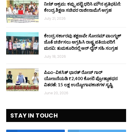
ನೀಟ್ ಅಕ್ರಮ: ಕಪ್ಪು ಪಟ್ಟಿ ಧರಿಸಿ ಮೌನ ಪ್ರತಿಭಟನೆ:
ಕೇಂದ್ರ ಶಿಕ್ಷಣ ಸಚಿವರ ರಾಜೀನಾಮೆಗೆ ಆಗ್ರಹ
July 21, 2026
ಕೇಂದ್ರ ಸರ್ಕಾರವು ತಕ್ಷಣವೇ ಸೋನಮ್ ವಾಂಗ್ಚುಕ್
ಜೊತೆ ಚರ್ಚಿಸಲು ಆಗ್ರಹಿಸಿ ರಾಷ್ಟ್ರಪತಿಯವರಿಗೆ
ಮನವಿ: ತುಮಕೂರಿನಲ್ಲಿ ಆನ್‌ ಲೈನ್ ಸಹಿ ಸಂಗ್ರಹ
July 18, 2026
ಪಿಎಂ–ವಿಕಸಿತ್ ಭಾರತ್ ರೋಜ್‌ ಗಾರ್
ಯೋಜನೆಯಡಿ ₹2,400 ಕೋಟಿ ಪ್ರೋತ್ಸಾಹಧನ
ವಿತರಣೆ: 15 ಲಕ್ಷ ಉದ್ಯೋಗಾವಕಾಶಗಳ ಸೃಷ್ಟಿ
June 20, 2026
STAY IN TOUCH