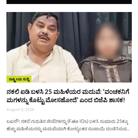
ರಾಷ್ಟ್ರೀಯ ಸುದ್ದಿ
ನಕಲಿ ಐಡಿ ಬಳಸಿ 25 ಮಹಿಳೆಯರ ಮದುವೆ: ‘ವಂಚಕನಿಗೆ
ಮಗಳನ್ನು ಕೊಟ್ಟು ಮೋಸಹೋದೆ’ ಎಂದ ಬಿಜೆಪಿ ಶಾಸಕ!
August 9, 2026
ಲಖನೌ: ನಕಲಿ ಗುರುತಿನ ಚೀಟಿಗಳನ್ನು (Fake IDs) ಬಳಸಿ ಸುಮಾರು 25ಕ್ಕೂ
ಹೆಚ್ಚು ಮಹಿಳೆಯರನ್ನು ಮದುವೆಯಾಗಿ ಕೋಟ್ಯಂತರ ರೂಪಾಯಿ ವಂಚಿಸಿರುವ…