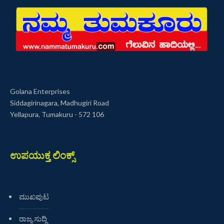
Golana Enterprises
Siddagirinagara, Madhugiri Road
Yellapura, Tumakuru - 572 106
ಉಪಯುಕ್ತ ಲಿಂಕ್ಸ್
ಮುಖಪುಟ
ರಾಜ್ಯ ಸುದ್ದಿ