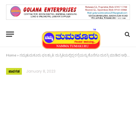
Home
»
ನಮ್ಮತುಮಕೂರು ಫಲಶ್ರುತಿ: ದುಸ್ಥಿತಿಯಲ್ಲಿದ್ದ ರಸ್ತೆಯನ್ನು ಕೊನೆಗೂ ದುರಸ್ತಿ ಮಾಡಿದ ಅಧಿಕಾರಿಗಳು
January 8, 2023
ಪಾವಗಡ