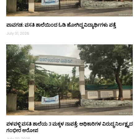
ಪಾವಗಡ: ವಸತಿ ಶಾಲೆಯಿಂದ ಓಡಿ ಹೋಗಿದ್ದ ವಿದ್ಯಾರ್ಥಿಗಳು ಪತ್ತೆ
July 31, 2026
ಪಳವಳ್ಳಿ ವಸತಿ ಶಾಲೆಯ 3 ಮಕ್ಕಳ ನಾಪತ್ತೆ: ಅಧಿಕಾರಿಗಳ ವಿರುದ್ಧ ನಿರ್ಲಕ್ಷ್ಯದ
ಗಂಭೀರ ಆರೋಪ
July 30, 2026