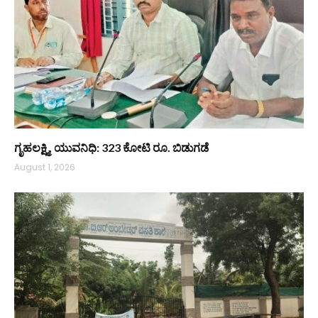
ಗೃಹಲಕ್ಷ್ಮಿ, ಯುವನಿಧಿ: 323 ಕೋಟಿ ರೂ. ಬಿಡುಗಡೆ
August 1, 2026