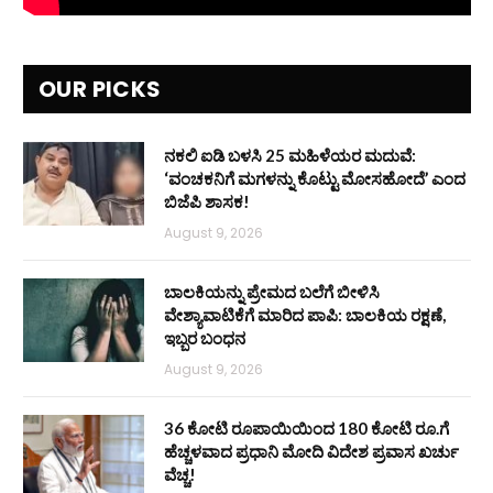
OUR PICKS
ನಕಲಿ ಐಡಿ ಬಳಸಿ 25 ಮಹಿಳೆಯರ ಮದುವೆ:
‘ವಂಚಕನಿಗೆ ಮಗಳನ್ನು ಕೊಟ್ಟು ಮೋಸಹೋದೆ’ ಎಂದ
ಬಿಜೆಪಿ ಶಾಸಕ!
August 9, 2026
ಬಾಲಕಿಯನ್ನು ಪ್ರೇಮದ ಬಲೆಗೆ ಬೀಳಿಸಿ
ವೇಶ್ಯಾವಾಟಿಕೆಗೆ ಮಾರಿದ ಪಾಪಿ: ಬಾಲಕಿಯ ರಕ್ಷಣೆ,
ಇಬ್ಬರ ಬಂಧನ
August 9, 2026
36 ಕೋಟಿ ರೂಪಾಯಿಯಿಂದ 180 ಕೋಟಿ ರೂ.ಗೆ
ಹೆಚ್ಚಳವಾದ ಪ್ರಧಾನಿ ಮೋದಿ ವಿದೇಶ ಪ್ರವಾಸ ಖರ್ಚು
ವೆಚ್ಚ!