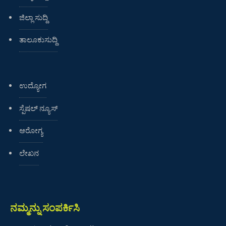
ಜಿಲ್ಲಾ ಸುದ್ದಿ
ತಾಲೂಕುಸುದ್ದಿ
ಉದ್ಯೋಗ
ಸ್ಪೆಷಲ್ ನ್ಯೂಸ್
ಆರೋಗ್ಯ
ಲೇಖನ
ನಮ್ಮನ್ನು ಸಂಪರ್ಕಿಸಿ