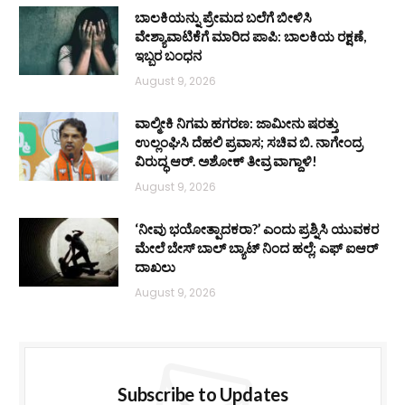
ಬಾಲಕಿಯನ್ನು ಪ್ರೇಮದ ಬಲೆಗೆ ಬೀಳಿಸಿ
ವೇಶ್ಯಾವಾಟಿಕೆಗೆ ಮಾರಿದ ಪಾಪಿ: ಬಾಲಕಿಯ ರಕ್ಷಣೆ,
ಇಬ್ಬರ ಬಂಧನ
August 9, 2026
ವಾಲ್ಮೀಕಿ ನಿಗಮ ಹಗರಣ: ಜಾಮೀನು ಷರತ್ತು
ಉಲ್ಲಂಘಿಸಿ ದೆಹಲಿ ಪ್ರವಾಸ; ಸಚಿವ ಬಿ. ನಾಗೇಂದ್ರ
ವಿರುದ್ಧ ಆರ್. ಅಶೋಕ್ ತೀವ್ರ ವಾಗ್ದಾಳಿ!
August 9, 2026
‘ನೀವು ಭಯೋತ್ಪಾದಕರಾ?’ ಎಂದು ಪ್ರಶ್ನಿಸಿ ಯುವಕರ
ಮೇಲೆ ಬೇಸ್‌ ಬಾಲ್ ಬ್ಯಾಟ್‌ ನಿಂದ ಹಲ್ಲೆ; ಎಫ್‌ ಐಆರ್
ದಾಖಲು
August 9, 2026
Subscribe to Updates