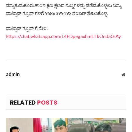
ನಮ್ಮತುಮಕೂರು.ಕಾಂನ ಕ್ಷಣ ಕ್ಷಣದ ಸುದ್ದಿಗಳನ್ನು ಪಡೆದುಕೊಳ್ಳಲು ನಿಮ್ಮ
ವಾಟ್ಸಾಪ್ ಗ್ರೂಪ್ ಗಳಿಗೆ 9686399493 ನಂಬರ್ ಸೇರಿಸಿಕೊಳ್ಳಿ.
ವಾಟ್ಸಾಪ್ ಗ್ರೂಪ್ ಗೆ ಸೇರಿ:
https://chat.whatsapp.com/L4EDpegaxhmLTkOnd50sAy
admin
Web
RELATED
POSTS