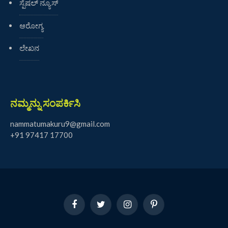
ಸ್ಪೆಷಲ್ ನ್ಯೂಸ್
ಆರೋಗ್ಯ
ಲೇಖನ
ನಮ್ಮನ್ನು ಸಂಪರ್ಕಿಸಿ
nammatumakuru9@gmail.com
+91 97417 17700
Facebook
Twitter
Instagram
Pinterest