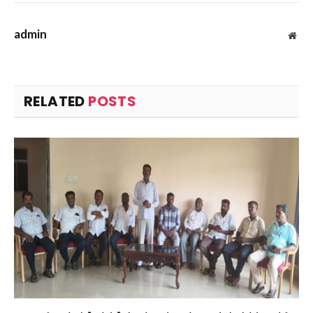
admin
Web
RELATED
POSTS