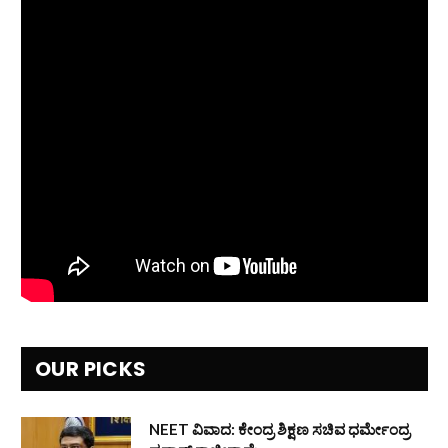
OUR PICKS
NEET ವಿವಾದ: ಕೇಂದ್ರ ಶಿಕ್ಷಣ ಸಚಿವ ಧರ್ಮೇಂದ್ರ