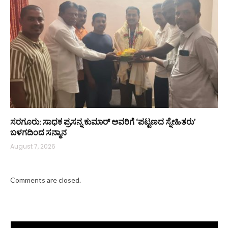
ಸರಗೂರು: ಸಾಧಕ ಪ್ರಸನ್ನ ಕುಮಾರ್ ಅವರಿಗೆ ‘ಪಟ್ಟಣದ ಸ್ನೇಹಿತರು’
ಬಳಗದಿಂದ ಸನ್ಮಾನ
August 7, 2026
Comments are closed.