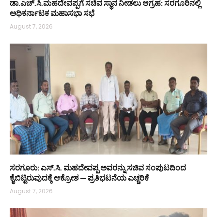
ಡಾ.ಎಚ್.ಸಿ.ಮಹದೇವಪ್ಪಗೆ ಸಚಿವ ಸ್ಥಾನ ನೀಡಲು ಆಗ್ರಹ: ಸರಗೂರಿನಲ್ಲಿ
ಅಧಿಕರ್ನಾಟಕ ಮಹಾಸಭಾ ಸಭೆ
August 7, 2026
ಸರಗೂರು: ಎಸ್.ಸಿ. ಮಹದೇವಪ್ಪ ಅವರನ್ನು ಸಚಿವ ಸಂಪುಟದಿಂದ
ಕೈಬಿಟ್ಟಿರುವುದಕ್ಕೆ ಆಕ್ರೋಶ — ಪ್ರತಿಭಟನೆಯ ಎಚ್ಚರಿಕೆ
August 7, 2026