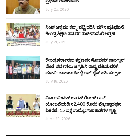
ಪ್ರಧಾನ್ ರಾಜೀನಾಮೆ
July 25, 2026
ನೀಟ್ ಅಕ್ರಮ: ಕಪ್ಪು ಪಟ್ಟಿ ಧರಿಸಿ ಮೌನ ಪ್ರತಿಭಟನೆ:
ಕೇಂದ್ರ ಶಿಕ್ಷಣ ಸಚಿವರ ರಾಜೀನಾಮೆಗೆ ಆಗ್ರಹ
July 21, 2026
ಕೇಂದ್ರ ಸರ್ಕಾರವು ತಕ್ಷಣವೇ ಸೋನಮ್ ವಾಂಗ್ಚುಕ್
ಜೊತೆ ಚರ್ಚಿಸಲು ಆಗ್ರಹಿಸಿ ರಾಷ್ಟ್ರಪತಿಯವರಿಗೆ
ಮನವಿ: ತುಮಕೂರಿನಲ್ಲಿ ಆನ್‌ ಲೈನ್ ಸಹಿ ಸಂಗ್ರಹ
July 18, 2026
ಪಿಎಂ–ವಿಕಸಿತ್ ಭಾರತ್ ರೋಜ್‌ ಗಾರ್
ಯೋಜನೆಯಡಿ ₹2,400 ಕೋಟಿ ಪ್ರೋತ್ಸಾಹಧನ
ವಿತರಣೆ: 15 ಲಕ್ಷ ಉದ್ಯೋಗಾವಕಾಶಗಳ ಸೃಷ್ಟಿ
June 20, 2026