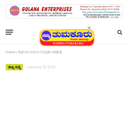
Home
»
ದ್ವಿತೀಯ ಪಿಯುಸಿ ವಿದ್ಯಾರ್ಥಿ ಆತ್ಮಹತ್ಯೆ
January 31, 2023
ಜಿಲ್ಲಾ ಸುದ್ದಿ