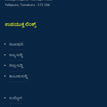
Yellapura, Tumakuru - 572 106
ಉಪಯುಕ್ತ ಲಿಂಕ್ಸ್
ಮುಖಪುಟ
ರಾಜ್ಯ ಸುದ್ದಿ
ಜಿಲ್ಲಾ ಸುದ್ದಿ
ತಾಲೂಕುಸುದ್ದಿ
ಉದ್ಯೋಗ