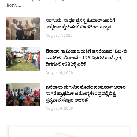
ತಿಂಗಳ…
ಸರಗೂರು: ಸಾಧಕ ಪ್ರಸನ್ನ ಕುಮಾರ್ ಅವರಿಗೆ
‘ಪಟ್ಟಣದ ಸ್ನೇಹಿತರು’ ಬಳಗದಿಂದ ಸನ್ಮಾನ
August 7, 2026
ಔರಾದ್: ಗ್ರಾಮೀಣ ಬದುಕಿಗೆ ಆಸರೆಯಾದ ‘ವಿಬಿ-ಜಿ
ರಾಮ್ ಜಿ’ ಯೋಜನೆ – 125 ದಿನಗಳ ಉದ್ಯೋಗ,
ದಿನಗೂಲಿ ₹382ಕ್ಕೆ ಏರಿಕೆ
August 6, 2026
ಎದೆಹಾಲು ಮಗುವಿನ ಮೊದಲ ಸಂಪೂರ್ಣ ಆಹಾರ:
ಸಾಗರೆ ಪ್ರಾಥಮಿಕ ಆರೋಗ್ಯ ಕೇಂದ್ರದಲ್ಲಿ ವಿಶ್ವ
ಸ್ತನ್ಯಪಾನ ಸಪ್ತಾಹ ಆಚರಣೆ
August 6, 2026