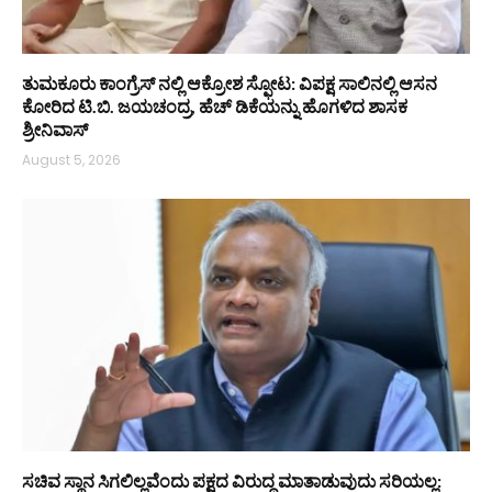
ತುಮಕೂರು ಕಾಂಗ್ರೆಸ್ ನಲ್ಲಿ ಆಕ್ರೋಶ ಸ್ಫೋಟ: ವಿಪಕ್ಷ ಸಾಲಿನಲ್ಲಿ ಆಸನ
ಕೋರಿದ ಟಿ.ಬಿ. ಜಯಚಂದ್ರ, ಹೆಚ್ ಡಿಕೆಯನ್ನು ಹೊಗಳಿದ ಶಾಸಕ
ಶ್ರೀನಿವಾಸ್
August 5, 2026
ಸಚಿವ ಸ್ಥಾನ ಸಿಗಲಿಲ್ಲವೆಂದು ಪಕ್ಷದ ವಿರುದ್ಧ ಮಾತಾಡುವುದು ಸರಿಯಲ್ಲ: