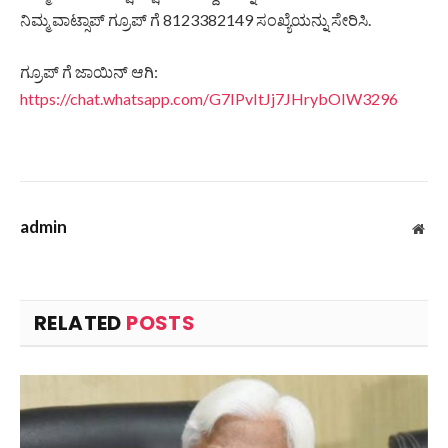
ನಿಮ್ಮ ವಾಟ್ಸಾಪ್ ಗ್ರೂಪ್ ಗೆ 8123382149 ಸಂಖ್ಯೆಯನ್ನು ಸೇರಿಸಿ.
ಗ್ರೂಪ್ ಗೆ ಜಾಯಿನ್ ಆಗಿ:
https://chat.whatsapp.com/G7IPvItJj7JHrybOIW3296
admin
Web
RELATED
POSTS