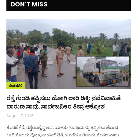
DON'T MISS
ಕೊರಟಗೆರೆ
ರಸ್ತೆ ಗುಂಡಿ ತಪ್ಪಿಸಲು ಹೋಗಿ ಲಾರಿ ಡಿಕ್ಕಿ: ನವವಿವಾಹಿತೆ
ದಾರುಣ ಸಾವು, ಸಾರ್ವಜನಿಕರ ತೀವ್ರ ಆಕ್ರೋಶ
August 7, 2026
ಕೊರಟಗೆರೆ: ರಸ್ತೆಯಲ್ಲಿದ್ದ ಅಪಾಯಕಾರಿ ಗುಂಡಿಯನ್ನು ತಪ್ಪಿಸಲು ಹೋದ
ಲಾರಿಯೊಂದು ದ್ವಿಚಕ್ರ ವಾಹನಕ್ಕೆ ಡಿಕ್ಕಿ ಹೊಡೆದ ಪರಿಣಾಮ, ಕೇವಲ ನಾಲ್ಕು