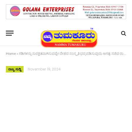
Home
»
ಗಡಿಗಳನ್ನು ಸುರಕ್ಷಿತವಾಗಿಸುವಷ್ಟೇ ದೇಶದ ಸಂಸ್ಕೃತಿ ಭದ್ರಪಡಿಸುವುದು ಅಗತ್ಯ: ಸಚಿವ ರಾಜನಾಥ್ ಸಿಂಗ್
November 19, 2024
ರಾಜ್ಯ ಸುದ್ದಿ