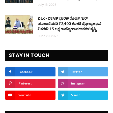
July 18, 2026
ಪಿಎಂ–ವಿಕಸಿತ್ ಭಾರತ್ ರೋಜ್‌ ಗಾರ್
ಯೋಜನೆಯಡಿ ₹2,400 ಕೋಟಿ ಪ್ರೋತ್ಸಾಹಧನ
ವಿತರಣೆ: 15 ಲಕ್ಷ ಉದ್ಯೋಗಾವಕಾಶಗಳ ಸೃಷ್ಟಿ
June 20, 2026
STAY IN TOUCH
Facebook
Twitter
Pinterest
Instagram
YouTube
Vimeo