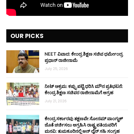
OUR PICKS
NEET ವಿವಾದ: ಕೇಂದ್ರ ಶಿಕ್ಷಣ ಸಚಿವ ಧರ್ಮೇಂದ್ರ
ಪ್ರಧಾನ್ ರಾಜೀನಾಮೆ
July 25, 2026
ನೀಟ್ ಅಕ್ರಮ: ಕಪ್ಪು ಪಟ್ಟಿ ಧರಿಸಿ ಮೌನ ಪ್ರತಿಭಟನೆ:
ಕೇಂದ್ರ ಶಿಕ್ಷಣ ಸಚಿವರ ರಾಜೀನಾಮೆಗೆ ಆಗ್ರಹ
July 21, 2026
ಕೇಂದ್ರ ಸರ್ಕಾರವು ತಕ್ಷಣವೇ ಸೋನಮ್ ವಾಂಗ್ಚುಕ್
ಜೊತೆ ಚರ್ಚಿಸಲು ಆಗ್ರಹಿಸಿ ರಾಷ್ಟ್ರಪತಿಯವರಿಗೆ
ಮನವಿ: ತುಮಕೂರಿನಲ್ಲಿ ಆನ್‌ ಲೈನ್ ಸಹಿ ಸಂಗ್ರಹ