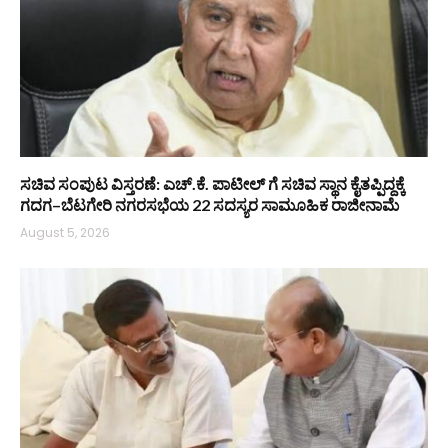
ಸಚಿವ ಸಂಪುಟ ವಿಸ್ತರಣೆ: ಎಚ್.ಕೆ. ಪಾಟೀಲ್ ಗೆ ಸಚಿವ ಸ್ಥಾನ ಕೈತಪ್ಪಿದ್ದಕ್ಕೆ
ಗದಗ–ಬೆಟಗೇರಿ ನಗರಸಭೆಯ 22 ಸದಸ್ಯರ ಸಾಮೂಹಿಕ ರಾಜೀನಾಮೆ
August 5, 2026