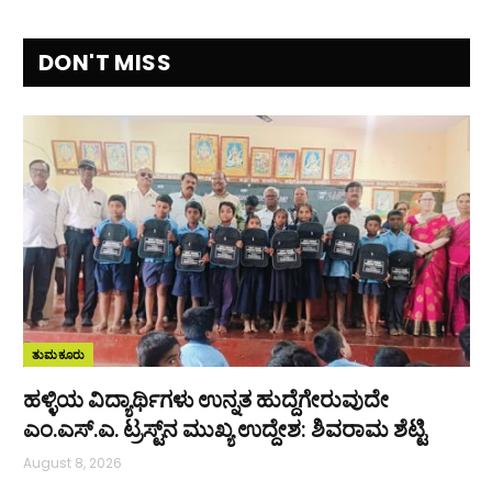
DON'T MISS
ತುಮಕೂರು
ಹಳ್ಳಿಯ ವಿದ್ಯಾರ್ಥಿಗಳು ಉನ್ನತ ಹುದ್ದೆಗೇರುವುದೇ
ಎಂ.ಎಸ್.ಎ. ಟ್ರಸ್ಟ್‌ನ ಮುಖ್ಯ ಉದ್ದೇಶ: ಶಿವರಾಮ ಶೆಟ್ಟಿ
August 8, 2026