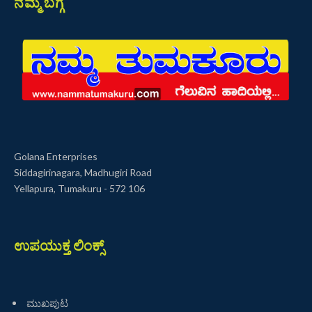
ನಮ್ಮ ಬಗ್ಗೆ
Golana Enterprises
Siddagirinagara, Madhugiri Road
Yellapura, Tumakuru - 572 106
ಉಪಯುಕ್ತ ಲಿಂಕ್ಸ್
ಮುಖಪುಟ