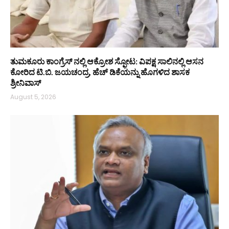
ತುಮಕೂರು ಕಾಂಗ್ರೆಸ್ ನಲ್ಲಿ ಆಕ್ರೋಶ ಸ್ಫೋಟ: ವಿಪಕ್ಷ ಸಾಲಿನಲ್ಲಿ ಆಸನ
ಕೋರಿದ ಟಿ.ಬಿ. ಜಯಚಂದ್ರ, ಹೆಚ್ ಡಿಕೆಯನ್ನು ಹೊಗಳಿದ ಶಾಸಕ
ಶ್ರೀನಿವಾಸ್
August 5, 2026