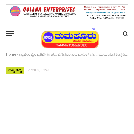
Home
»
ಪ್ರಾಚೀನ ಜೈನ ಪ್ರತಿಮೆಗಳ ಹರಾಜಿಗೆ ಮುಂದಾದ ಫಾರುಕ್: ಜೈನ ಸಮುದಾಯದ ತೀವ್ರ ವಿರೋಧದಿಂದ ಹರಾಜು ರದ್ದು
April 6, 2024
ರಾಜ್ಯ ಸುದ್ದಿ