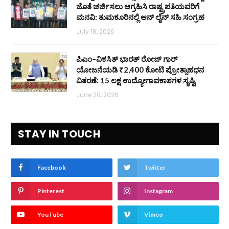
ಜೊತೆ ಚರ್ಚಿಸಲು ಆಗ್ರಹಿಸಿ ರಾಷ್ಟ್ರಪತಿಯವರಿಗೆ
ಮನವಿ: ತುಮಕೂರಿನಲ್ಲಿ ಆನ್‌ ಲೈನ್ ಸಹಿ ಸಂಗ್ರಹ
July 18, 2026
ಪಿಎಂ–ವಿಕಸಿತ್ ಭಾರತ್ ರೋಜ್‌ ಗಾರ್
ಯೋಜನೆಯಡಿ ₹2,400 ಕೋಟಿ ಪ್ರೋತ್ಸಾಹಧನ
ವಿತರಣೆ: 15 ಲಕ್ಷ ಉದ್ಯೋಗಾವಕಾಶಗಳ ಸೃಷ್ಟಿ
June 20, 2026
STAY IN TOUCH
Facebook
Twitter
Pinterest
Instagram
YouTube
Vimeo