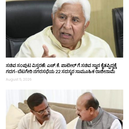
ಸಚಿವ ಸಂಪುಟ ವಿಸ್ತರಣೆ: ಎಚ್.ಕೆ. ಪಾಟೀಲ್ ಗೆ ಸಚಿವ ಸ್ಥಾನ ಕೈತಪ್ಪಿದ್ದಕ್ಕೆ
ಗದಗ–ಬೆಟಗೇರಿ ನಗರಸಭೆಯ 22 ಸದಸ್ಯರ ಸಾಮೂಹಿಕ ರಾಜೀನಾಮೆ
August 5, 2026