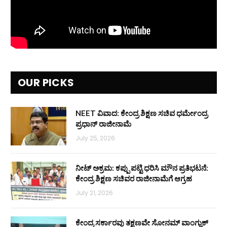
OUR PICKS
NEET ವಿವಾದ: ಕೇಂದ್ರ ಶಿಕ್ಷಣ ಸಚಿವ ಧರ್ಮೇಂದ್ರ
ಪ್ರಧಾನ್ ರಾಜೀನಾಮೆ
July 25, 2026
ನೀಟ್ ಅಕ್ರಮ: ಕಪ್ಪು ಪಟ್ಟಿ ಧರಿಸಿ ಮೌನ ಪ್ರತಿಭಟನೆ:
ಕೇಂದ್ರ ಶಿಕ್ಷಣ ಸಚಿವರ ರಾಜೀನಾಮೆಗೆ ಆಗ್ರಹ
July 21, 2026
ಕೇಂದ್ರ ಸರ್ಕಾರವು ತಕ್ಷಣವೇ ಸೋನಮ್ ವಾಂಗ್ಚುಕ್