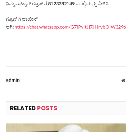
ನಿಮ್ಮ ವಾಟ್ಸಾಪ್ ಗ್ರೂಪ್ ಗೆ
8123382149
ಸಂಖ್ಯೆಯನ್ನು ಸೇರಿಸಿ.
ಗ್ರೂಪ್ ಗೆ ಜಾಯಿನ್
ಆಗಿ:
https://chat.whatsapp.com/G7IPvItJj7JHrybOIW3296
admin
Web
RELATED
POSTS