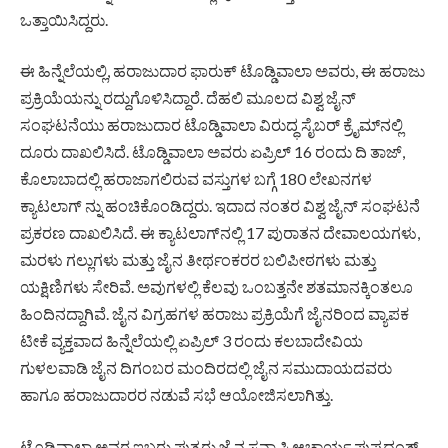
ಒತ್ತಾಯಿಸಿದ್ದರು.
ಈ ಹಿನ್ನೆಲೆಯಲ್ಲಿ, ಹರಾಜುದಾರ ಫಾರುಕ್ ಟೊಡ್ಡಿವಾಲಾ ಅವರು, ಈ ಹರಾಜು
ಪ್ರಕ್ರಿಯೆಯನ್ನು ರದ್ದುಗೊಳಿಸಿದ್ದಾರೆ. ದೆಹಲಿ ಮೂಲದ ವಿಶ್ವ ಜೈನ್
ಸಂಘಟನೆಯು ಹರಾಜುದಾರ ಟೊಡ್ಡಿವಾಲಾ ವಿರುದ್ಧ ಸೈಬರ್ ಕ್ರೈಮ್‌ನಲ್ಲಿ
ದೂರು ದಾಖಲಿಸಿದೆ. ಟೊಡ್ಡಿವಾಲಾ ಅವರು ಏಪ್ರಿಲ್ 16 ರಂದು ದಿ ತಾಜ್,
ಕೊಲಾಬಾದಲ್ಲಿ ಹರಾಜಾಗಲಿರುವ ವಸ್ತುಗಳ ಬಗ್ಗೆ 180 ಲೇಖನಗಳ
ಕ್ಯಾಟಲಾಗ್‌ ನ್ನು ಹಂಚಿಕೊಂಡಿದ್ದರು. ಇದಾದ ನಂತರ ವಿಶ್ವ ಜೈನ್ ಸಂಘಟನೆ
ಪ್ರಕರಣ ದಾಖಲಿಸಿದೆ. ಈ ಕ್ಯಾಟಲಾಗ್‌ನಲ್ಲಿ 17 ಪುರಾತನ ದೇವಾಲಯಗಳು,
ಮರಳು ಗಲ್ಲುಗಳು ಮತ್ತು ಜೈನ ತೀರ್ಥಂಕರರ ಬಲಿಪೀಠಗಳು ಮತ್ತು
ಯಕ್ಷಿಣಿಗಳು ಸೇರಿವೆ. ಅವುಗಳಲ್ಲಿ ಕೆಲವು ಒಂಬತ್ತನೇ ಶತಮಾನಕ್ಕಿಂತಲೂ
ಹಿಂದಿನದ್ದಾಗಿವೆ. ಜೈನ ವಿಗ್ರಹಗಳ ಹರಾಜು ಪ್ರಕ್ರಿಯೆಗೆ ಜೈನರಿಂದ ವ್ಯಾಪಕ
ಟೀಕೆ ವ್ಯಕ್ತವಾದ ಹಿನ್ನೆಲೆಯಲ್ಲಿ ಏಪ್ರಿಲ್ 3 ರಂದು ಕಲಬಾದೇವಿಯ
ಗುಳಲವಾಡಿ ಜೈನ ದಿಗಂಬರ ಮಂದಿರದಲ್ಲಿ ಜೈನ ಸಮುದಾಯದವರು
ಹಾಗೂ ಹರಾಜುದಾರರ ನಡುವೆ ಸಭೆ ಆಯೋಜಿಸಲಾಗಿತ್ತು.
ಟೊಡ್ಡಿವಾಲಾ ಅವರ ಇಬ್ಬರು ಪುತ್ರರು ಜೈನ ಸನ್ಯಾಸಿ ಆಚಾರ್ಯ ಪುಷ್ಪದಂತ್