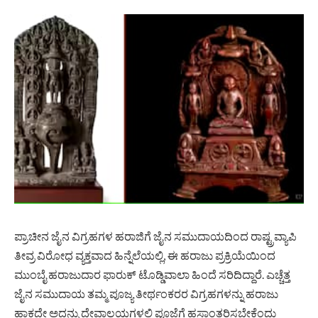
ಪ್ರಾಚೀನ ಜೈನ ವಿಗ್ರಹಗಳ ಹರಾಜಿಗೆ ಜೈನ ಸಮುದಾಯದಿಂದ ರಾಷ್ಟ್ರವ್ಯಾಪಿ
ತೀವ್ರ ವಿರೋಧ ವ್ಯಕ್ತವಾದ ಹಿನ್ನೆಲೆಯಲ್ಲಿ, ಈ ಹರಾಜು ಪ್ರಕ್ರಿಯೆಯಿಂದ
ಮುಂಬೈ ಹರಾಜುದಾರ ಫಾರುಕ್‌ ಟೊಡ್ಡಿವಾಲಾ ಹಿಂದೆ ಸರಿದಿದ್ದಾರೆ. ಎಚ್ಚೆತ್ತ
ಜೈನ ಸಮುದಾಯ ತಮ್ಮ ಪೂಜ್ಯ ತೀರ್ಥಂಕರರ ವಿಗ್ರಹಗಳನ್ನು ಹರಾಜು
ಹಾಕದೇ ಅದನ್ನು ದೇವಾಲಯಗಳಲ್ಲಿ ಪೂಜೆಗೆ ಹಸ್ತಾಂತರಿಸಬೇಕೆಂದು