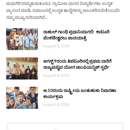
ಮಧುಗಿರಿ (ನಮ್ಮತುಮಕೂರು): ಗ್ರಾಮೀಣ ಭಾಗದ ವಿದ್ಯಾರ್ಥಿಗಳು ಉನ್ನತ
ವ್ಯಾಸಂಗ ಮಾಡಿ, ಸಮಾಜದಲ್ಲಿ ಉನ್ನತ ಹುದ್ದೆಗಳನ್ನು ಅಲಂಕರಿಸಬೇಕೆಂಬುದೇ
ನಮ್ಮ ಮುಖ್ಯ ಗುರಿಯಾಗಿದೆ…
ರಾಹುಲ್ ಗಾಂಧಿ ಪ್ರಧಾನಿಯಾಗಲಿ: ಕಾಟೂರಿ
ವೆಂಕಟೇಶ್ವರಲು ಪಾದಯಾತ್ರೆ
August 8, 2026
ಆಗಸ್ಟ್ 9ರಂದು ತಿಪಟೂರಿನಲ್ಲಿ ಪ್ರಥಮ ಬಾರಿಗೆ
ರಾಜ್ಯಮಟ್ಟದ ಯೋಗ ಚಾಂಪಿಯನ್ಷಿಪ್ ಸ್ಪರ್ಧೆ
August 8, 2026
ಆ.10ರಂದು ರಾಷ್ಟ್ರೀಯ ಜಂತುಹುಳು ನಿವಾರಣಾ
ಕಾರ್ಯಕ್ರಮ
August 8, 2026