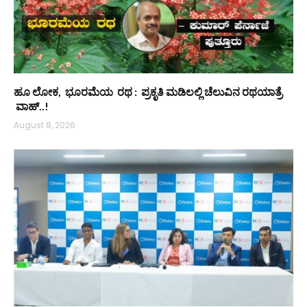
ಹೂ ಲೋಕ, ಭೂರಮೆಯ ರಥ : ಪ್ರಕೃತಿ ಮಡಿಲಲ್ಲಿ ಚೆಲುವಿನ ರಥಯಾತ್ರೆ
ವಾಹ್..!
August 8, 2026