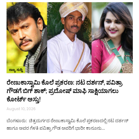
ರಾಜ್ಯ ಸುದ್ದಿ
ರೇಣುಕಾಸ್ವಾಮಿ ಕೊಲೆ ಪ್ರಕರಣ: ನಟ ದರ್ಶನ್‌, ಪವಿತ್ರಾ
ಗೌಡಗೆ ಬಿಗ್‌ ಶಾಕ್; ಪ್ರದೋಷ್‌ ಮಾಫಿ ಸಾಕ್ಷಿಯಾಗಲು
ಕೋರ್ಟ್‌ ಅಸ್ತು!
August 10, 2026
ಬೆಂಗಳೂರು: ಚಿತ್ರದುರ್ಗದ ರೇಣುಕಾಸ್ವಾಮಿ ಕೊಲೆ ಪ್ರಕರಣದಲ್ಲಿ ನಟ ದರ್ಶನ್‌
ಹಾಗೂ ಅವರ ಗೆಳತಿ ಪವಿತ್ರಾ ಗೌಡ ಅವರಿಗೆ ಭಾರೀ ಕಾನೂನು…