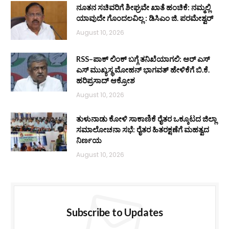
ನೂತನ ಸಚಿವರಿಗೆ ಶೀಘ್ರವೇ ಖಾತೆ ಹಂಚಿಕೆ: ನಮ್ಮಲ್ಲಿ
ಯಾವುದೇ ಗೊಂದಲವಿಲ್ಲ : ಡಿಸಿಎಂ ಜಿ. ಪರಮೇಶ್ವರ್
August 10, 2026
RSS–ಪಾಕ್ ಲಿಂಕ್ ಬಗ್ಗೆ ತನಿಖೆಯಾಗಲಿ: ಆರ್‌ ಎಸ್‌
ಎಸ್ ಮುಖ್ಯಸ್ಥ ಮೋಹನ್ ಭಾಗವತ್ ಹೇಳಿಕೆಗೆ ಬಿ.ಕೆ.
ಹರಿಪ್ರಸಾದ್ ಆಕ್ರೋಶ
August 10, 2026
ತುಳುನಾಡು ಕೋಳಿ ಸಾಕಾಣಿಕೆ ರೈತರ ಒಕ್ಕೂಟದ ಜಿಲ್ಲಾ
ಸಮಾಲೋಚನಾ ಸಭೆ: ರೈತರ ಹಿತರಕ್ಷಣೆಗೆ ಮಹತ್ವದ
ನಿರ್ಣಯ
August 10, 2026
Subscribe to Updates