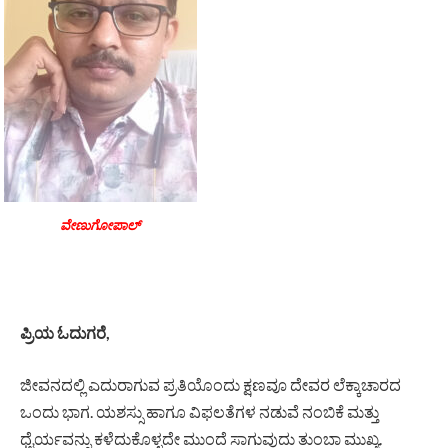
ವೇಣುಗೋಪಾಲ್
ಪ್ರಿಯ ಓದುಗರೆ,
ಜೀವನದಲ್ಲಿ ಎದುರಾಗುವ ಪ್ರತಿಯೊಂದು ಕ್ಷಣವೂ ದೇವರ ಲೆಕ್ಕಾಚಾರದ
ಒಂದು ಭಾಗ. ಯಶಸ್ಸು ಹಾಗೂ ವಿಫಲತೆಗಳ ನಡುವೆ ನಂಬಿಕೆ ಮತ್ತು
ಧೈರ್ಯವನ್ನು ಕಳೆದುಕೊಳ್ಳದೇ ಮುಂದೆ ಸಾಗುವುದು ತುಂಬಾ ಮುಖ್ಯ.