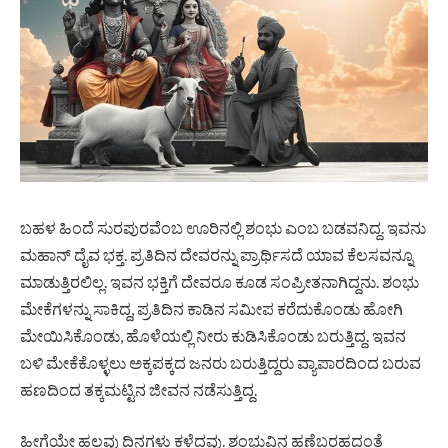
ಬಹಳ ಹಿಂದೆ ಸುರಪುರವೆಂಬ ಊರಿನಲ್ಲಿ ಶಂಭು ಎಂಬ ಬಡವನಿದ್ದ. ಇವನು
ಮಹಾನ್ ದೈವ ಭಕ್ತ. ಪ್ರತಿದಿನ ದೇವರನ್ನು ಪ್ರಾರ್ಥಿಸದೆ ಯಾವ ಕೆಲಸವನ್ನೂ
ಮಾಡುತ್ತಿರಲಿಲ್ಲ. ಇವನ ಭಕ್ತಿಗೆ ದೇವರೂ ಕೂಡ ಸಂಪ್ರೀತನಾಗಿದ್ದನು. ಶಂಭು
ಮೇಕೆಗಳನ್ನು ಸಾಕಿದ್ದ, ಪ್ರತಿದಿನ ಕಾಡಿನ ಸಮೀಪ ಕರೆದುಕೊಂಡು ಹೋಗಿ
ಮೇಯಿಸಿಕೊಂಡು, ಹೊಳೆಯಲ್ಲಿ ನೀರು ಕುಡಿಸಿಕೊಂಡು ಬರುತ್ತಿದ್ದ. ಇವನ
ಬಳಿ ಮೇಕೆಕೊಳ್ಳಲು ಅಕ್ಕಪಕ್ಕದ ಜನರು ಬರುತ್ತಿದ್ದರು ವ್ಯಾಪಾರದಿಂದ ಬರುವ
ಹಣದಿಂದ ತಕ್ಕಮಟ್ಟಿನ ಜೀವನ ನಡೆಸುತ್ತಿದ್ದ.
ಹೀಗೆಯೇ ಹಲವು ದಿನಗಳು ಕಳೆದವು. ಶಂಭುವಿನ ಹಣೆಬರಹದಂತೆ