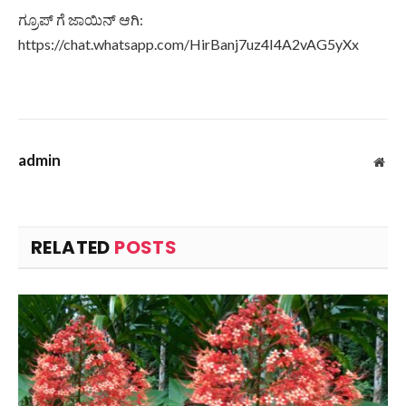
ಗ್ರೂಪ್ ಗೆ ಜಾಯಿನ್ ಆಗಿ:
https://chat.whatsapp.com/HirBanj7uz4I4A2vAG5yXx
admin
Web
RELATED
POSTS