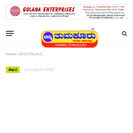
Home
»
ದೇವರ ಲೆಕ್ಕಾಚಾರ…
January 10, 2025
ಲೇಖನ