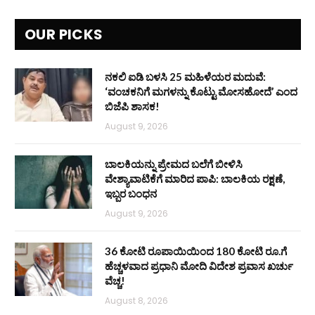
OUR PICKS
ನಕಲಿ ಐಡಿ ಬಳಸಿ 25 ಮಹಿಳೆಯರ ಮದುವೆ:
‘ವಂಚಕನಿಗೆ ಮಗಳನ್ನು ಕೊಟ್ಟು ಮೋಸಹೋದೆ’ ಎಂದ
ಬಿಜೆಪಿ ಶಾಸಕ!
August 9, 2026
ಬಾಲಕಿಯನ್ನು ಪ್ರೇಮದ ಬಲೆಗೆ ಬೀಳಿಸಿ
ವೇಶ್ಯಾವಾಟಿಕೆಗೆ ಮಾರಿದ ಪಾಪಿ: ಬಾಲಕಿಯ ರಕ್ಷಣೆ,
ಇಬ್ಬರ ಬಂಧನ
August 9, 2026
36 ಕೋಟಿ ರೂಪಾಯಿಯಿಂದ 180 ಕೋಟಿ ರೂ.ಗೆ
ಹೆಚ್ಚಳವಾದ ಪ್ರಧಾನಿ ಮೋದಿ ವಿದೇಶ ಪ್ರವಾಸ ಖರ್ಚು
ವೆಚ್ಚ!
August 8, 2026