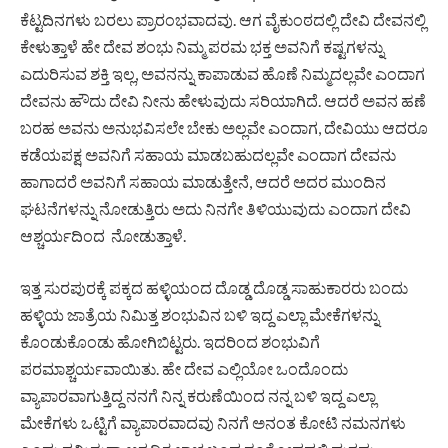
ಕೆಟ್ಟದಿನಗಳು ಬರಲು ಪ್ರಾರಂಭವಾದವು. ಆಗ ವೈಕುಂಠದಲ್ಲಿ ದೇವಿ ದೇವನಲ್ಲಿ
ಕೇಳುತ್ತಾಳೆ ಹೇ ದೇವ ಶಂಭು ನಿಮ್ಮ ಪರಮ ಭಕ್ತ ಅವನಿಗೆ ಕಷ್ಟಗಳನ್ನು
ಎದುರಿಸುವ ಶಕ್ತಿ ಇಲ್ಲ, ಅವನನ್ನು ಕಾಪಾಡುವ ಹೊಣೆ ನಿಮ್ಮದಲ್ಲವೇ ಎಂದಾಗ
ದೇವನು ಹೌದು ದೇವಿ ನೀನು ಹೇಳುವುದು ಸರಿಯಾಗಿದೆ. ಆದರೆ ಅವನ ಹಣೆ
ಬರಹ ಅವನು ಅನುಭವಿಸಲೇ ಬೇಕು ಅಲ್ಲವೇ ಎಂದಾಗ, ದೇವಿಯು ಆದರೂ
ಕಡೆಯಪಕ್ಷ ಅವನಿಗೆ ಸಹಾಯ ಮಾಡಬಹುದಲ್ಲವೇ ಎಂದಾಗ ದೇವನು
ಹಾಗಾದರೆ ಅವನಿಗೆ ಸಹಾಯ ಮಾಡುತ್ತೇನೆ, ಆದರೆ ಅದರ ಮುಂದಿನ
ಘಟನೆಗಳನ್ನು ನೋಡುತ್ತಿರು ಅದು ನಿನಗೇ ತಿಳಿಯುವುದು ಎಂದಾಗ ದೇವಿ
ಆಶ್ಚರ್ಯದಿಂದ ನೋಡುತ್ತಾಳೆ.
ಇತ್ತ ಸುರಪುರಕ್ಕೆ ಪಕ್ಕದ ಹಳ್ಳಿಯಂದ ದೊಡ್ಡ ದೊಡ್ಡ ಸಾಹುಕಾರರು ಬಂದು
ಹಳ್ಳಿಯ ಜಾತ್ರೆಯ ನಿಮಿತ್ತ ಶಂಭುವಿನ ಬಳಿ ಇದ್ದ ಎಲ್ಲಾ ಮೇಕೆಗಳನ್ನು
ಕೊಂಡುಕೊಂಡು ಹೋಗಿಬಿಟ್ಟರು. ಇದರಿಂದ ಶಂಭುವಿಗೆ
ಪರಮಾಶ್ಚರ್ಯವಾಯಿತು. ಹೇ ದೇವ ಎಲ್ಲಿಯೋ ಒಂದೊಂದು
ವ್ಯಾಪಾರವಾಗುತ್ತಿದ್ದ ನನಗೆ ನಿನ್ನ ಕರುಣೆಯಿಂದ ನನ್ನ ಬಳಿ ಇದ್ದ ಎಲ್ಲಾ
ಮೇಕೆಗಳು ಒಟ್ಟಿಗೆ ವ್ಯಾಪಾರವಾದವು ನಿನಗೆ ಅನಂತ ಕೋಟಿ ನಮನಗಳು