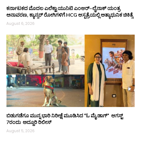
ಕರ್ನಾಟಕದ ಮೊದಲ ಎಲೆಕ್ಟಾ ಯುನಿಟಿ ಎಂಆರ್–ಲೈನಾಕ್ ಯಂತ್ರ
ಅನಾವರಣ, ಕ್ಯಾನ್ಸರ್ ರೋಗಿಗಳಿಗೆ HCG ಆಸ್ಪತ್ರೆಯಲ್ಲಿ ಅತ್ಯಾಧುನಿಕ ಚಿಕಿತ್ಸೆ
August 6, 2026
ಬಿಡುಗಡೆಗೂ ಮುನ್ನ ಭಾರಿ ನಿರೀಕ್ಷೆ ಮೂಡಿಸಿದ “ಓ ಮೈ ಡಾಗ್” ಆಗಸ್ಟ್
7ರಂದು ಅದ್ದೂರಿ ರಿಲೀಸ್
August 5, 2026