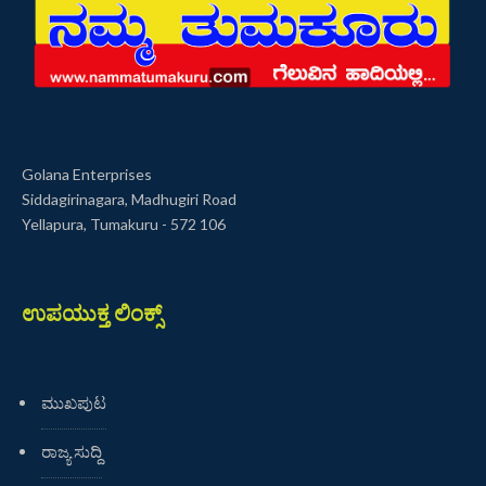
Golana Enterprises
Siddagirinagara, Madhugiri Road
Yellapura, Tumakuru - 572 106
ಉಪಯುಕ್ತ ಲಿಂಕ್ಸ್
ಮುಖಪುಟ
ರಾಜ್ಯ ಸುದ್ದಿ