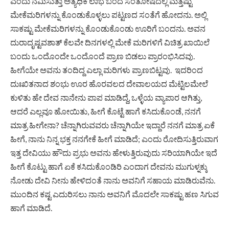
ಎಂದು ನಮಿಸುತ್ತಾ ಅತ್ಯಧಿಕ ಲಾಭ ಬಂದ ಸಂತೋಷದಲ್ಲಿ ಮತ್ತಷ್ಟು
ಮೇಕೆಮರಿಗಳನ್ನು ಕೊಂಡುಕೊಳ್ಳಲು ಪಟ್ಟಣದ ಸಂತೆಗೆ ಹೋದನು. ಅಲ್ಲಿ
ಸಾಕಷ್ಟು ಮೇಕೆಮರಿಗಳನ್ನು ಕೊಂಡುಕೊಂಡು ಊರಿಗೆ ಬಂದನು. ಅವನ
ದುರಾದೃಷ್ಟವಶಾತ್ ಕೆಲವೇ ದಿನಗಳಲ್ಲಿ ಮೇಕೆ ಮರಿಗಳಿಗೆ ವಿಚಿತ್ರ ಖಾಯಿಲೆ
ಬಂದು ಒಂದೊಂದೇ ಒಂದೊಂದೆ ಪ್ರಾಣ ಬಿಡಲು ಪ್ರಾರಂಭಿಸಿದವು.
ಹೀಗೆಯೇ ಅವನು ತಂದಿದ್ದ ಎಲ್ಲಾ ಮರಿಗಳು ಪ್ರಾಣಬಿಟ್ಟವು. ಇದರಿಂದ
ದುಃಖಿತನಾದ ಶಂಭು ಊರ ಹೊರವಲದ ದೇವಾಲಯದ ಮೆಟ್ಟಿಲಮೇಲೆ
ಕುಳಿತು ಹೇ ದೇವ ನಾನೇನು ಪಾಪ ಮಾಡಿದ್ದೆ, ಒಳ್ಳೆಯ ವ್ಯಾಪಾರ ಆಗಿತ್ತು,
ಆದರೆ ಎಲ್ಲವೂ ಹೋಯಿತು, ಹೀಗೆ ಕೊಟ್ಟೆ ಹಾಗೆ ಕಸಿದುಕೊಂಡೆ, ನನಗೆ
ಮಾತ್ರ ಹೀಗೇನಾ? ಚೆನ್ನಾಗಿರುವವರು ಚೆನ್ನಾಗಿಯೇ ಇದ್ದಾರೆ ನನಗೆ ಮಾತ್ರ ಏಕೆ
ಹೀಗೆ, ನಾನು ನಿನ್ನ ಭಕ್ತ ನನಗೇಕೆ ಹೀಗೆ ಮಾಡಿದೆ; ಎಂದು ರೋದಿಸುತ್ತಿರುವಾಗ
ಇತ್ತ ದೇವಿಯು ಹೌದು ಪ್ರಭು ಅವನು ಹೇಳುತ್ತಿರುವುದು ಸರಿಯಾಗಿಯೇ ಇದೆ
ಹೀಗೆ ಕೊಟ್ಟು ಹಾಗೆ ಏಕೆ ಕಸಿದುಕೊಂಡಿರಿ ಎಂದಾಗ ದೇವನು ಮುಗುಳ್ನಕ್ಕು
ನೋಡು ದೇವಿ ನೀನು ಹೇಳಿದಂತೆ ನಾನು ಅವನಿಗೆ ಸಹಾಯ ಮಾಡಿರುವೆನು.
ಮುಂದಿನ ಕಷ್ಟ ಎದುರಿಸಲು ನಾನು ಅವನಿಗೆ ಮೊದಲೇ ಸಾಕಷ್ಟು ಹಣ ಸಿಗುವ
ಹಾಗೆ ಮಾಡಿದೆ.