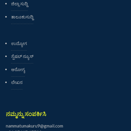
ಜಿಲ್ಲಾ ಸುದ್ದಿ
ತಾಲೂಕುಸುದ್ದಿ
ಉದ್ಯೋಗ
ಸ್ಪೆಷಲ್ ನ್ಯೂಸ್
ಆರೋಗ್ಯ
ಲೇಖನ
ನಮ್ಮನ್ನು ಸಂಪರ್ಕಿಸಿ
nammatumakuru9@gmail.com