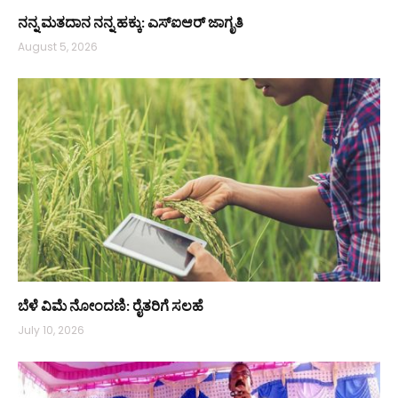
ನನ್ನ ಮತದಾನ ನನ್ನ ಹಕ್ಕು: ಎಸ್ಐಆರ್ ಜಾಗೃತಿ
August 5, 2026
ಬೆಳೆ ವಿಮೆ ನೋಂದಣಿ: ರೈತರಿಗೆ ಸಲಹೆ
July 10, 2026