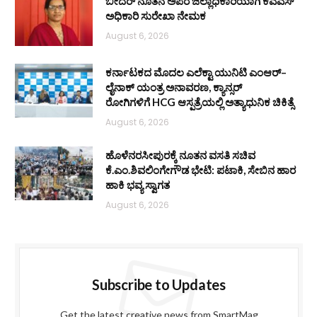
ಬೀದರ್ ನೂತನ ಅಪರ ಜಿಲ್ಲಾಧಿಕಾರಿಯಾಗಿ ಕೆಎಎಸ್
ಅಧಿಕಾರಿ ಸುರೇಖಾ ನೇಮಕ
August 6, 2026
ಕರ್ನಾಟಕದ ಮೊದಲ ಎಲೆಕ್ಟಾ ಯುನಿಟಿ ಎಂಆರ್–
ಲೈನಾಕ್ ಯಂತ್ರ ಅನಾವರಣ, ಕ್ಯಾನ್ಸರ್
ರೋಗಿಗಳಿಗೆ HCG ಆಸ್ಪತ್ರೆಯಲ್ಲಿ ಅತ್ಯಾಧುನಿಕ ಚಿಕಿತ್ಸೆ
August 6, 2026
ಹೊಳೆನರಸೀಪುರಕ್ಕೆ ನೂತನ ವಸತಿ ಸಚಿವ
ಕೆ.ಎಂ.ಶಿವಲಿಂಗೇಗೌಡ ಭೇಟಿ: ಪಟಾಕಿ, ಸೇಬಿನ ಹಾರ
ಹಾಕಿ ಭವ್ಯ ಸ್ವಾಗತ
August 6, 2026
Subscribe to Updates
Get the latest creative news from SmartMag