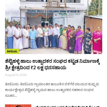
ತಿಪಟೂರು
ಶೆಟ್ಟಿಹಳ್ಳಿ ಹಾಲು ಉತ್ಪಾದಕರ ಸಂಘದ ಕಟ್ಟಡ ನಿರ್ಮಾಣಕ್ಕೆ
ಶ್ರೀ ಕ್ಷೇತ್ರದಿಂದ ₹2 ಲಕ್ಷ ಧನಸಹಾಯ
August 6, 2026
ತಿಪಟೂರು: ತಿಪಟೂರು ಗ್ರಾಮಾಂತರ ತಾಲೂಕಿನ ಬಿಳಿಗೆರೆ ವಲಯದ ಕುಪ್ಪುರು
ಕಾರ್ಯಕ್ಷೇತ್ರದ ಶೆಟ್ಟಿಹಳ್ಳಿ ಗ್ರಾಮದ ಹಾಲು ಉತ್ಪಾದಕರ ಸಹಕಾರ ಸಂಘದ
ನೂತನ…