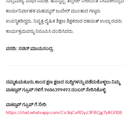
ಸುಬ್ರಮಣ್ಯ
.
ಪಾರ್ಥಸಾರಥಿ
.
ಹೊನ್ನಪ್ಪ
.
ತಬ್ರೇಜ್
ಸೇರಿದಂತೆ
ಸೇವಾಕೇಂದ್ರದ
ಕಾರ್ಯನಿರ್ವಾಹಕ
ಮಹಮ್ಮದ್
ಜುಬೇರ್
ಮುಂತಾದ
ಗಣ್ಯರು
ಉಪಸ್ಥಿತರಿದ್ದರು
.
ನಿವೃತ್ತ
ದೈಹಿಕ
ಶಿಕ್ಷಣ
ಶಿಕ್ಷಕರಾದ
ರಹಮತ್
ಉಲ್ಲಾ
ರವರು
ಕಾರ್ಯಕ್ರಮವನ್ನು
ನಿರೂಪಿಸಿ
ವಂದಿಸಿದರು
.
ವರದಿ
:
ಸಚಿನ್
ಮಾಯಸಂದ್ರ
.
ನಮ್ಮತುಮಕೂರು.ಕಾಂನ ಕ್ಷಣ ಕ್ಷಣದ ಸುದ್ದಿಗಳನ್ನು ಪಡೆದುಕೊಳ್ಳಲು ನಿಮ್ಮ
ವಾಟ್ಸಾಪ್ ಗ್ರೂಪ್ ಗಳಿಗೆ 9686399493 ನಂಬರ್ ಸೇರಿಸಿಕೊಳ್ಳಿ.
ವಾಟ್ಸಾಪ್ ಗ್ರೂಪ್ ಗೆ ಸೇರಿ:
https://chat.whatsapp.com/Co3qCxRDyz3FBQg7y8GfBB