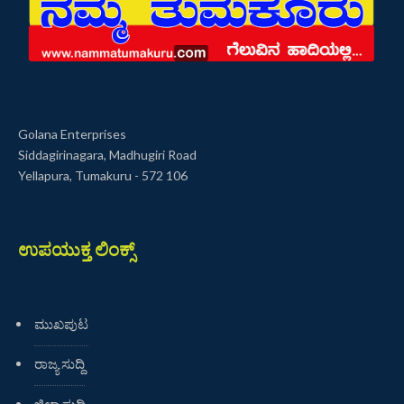
Golana Enterprises
Siddagirinagara, Madhugiri Road
Yellapura, Tumakuru - 572 106
ಉಪಯುಕ್ತ ಲಿಂಕ್ಸ್
ಮುಖಪುಟ
ರಾಜ್ಯ ಸುದ್ದಿ
ಜಿಲ್ಲಾ ಸುದ್ದಿ