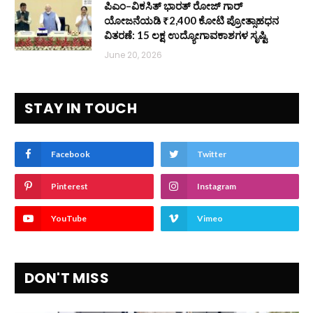
ಪಿಎಂ–ವಿಕಸಿತ್ ಭಾರತ್ ರೋಜ್‌ ಗಾರ್
ಯೋಜನೆಯಡಿ ₹2,400 ಕೋಟಿ ಪ್ರೋತ್ಸಾಹಧನ
ವಿತರಣೆ: 15 ಲಕ್ಷ ಉದ್ಯೋಗಾವಕಾಶಗಳ ಸೃಷ್ಟಿ
June 20, 2026
STAY IN TOUCH
Facebook
Twitter
Pinterest
Instagram
YouTube
Vimeo
DON'T MISS