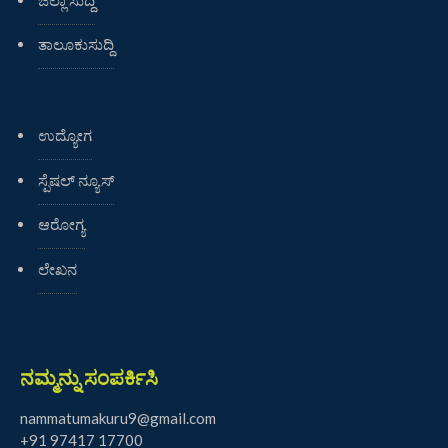
ತಾಲೂಕುಸುದ್ದಿ
ಉದ್ಯೋಗ
ಸ್ಪೆಷಲ್ ನ್ಯೂಸ್
ಆರೋಗ್ಯ
ಲೇಖನ
ನಮ್ಮನ್ನು ಸಂಪರ್ಕಿಸಿ
nammatumakuru9@gmail.com
+91 97417 17700