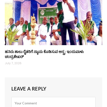
ಹಸಿರು ಶಾಲು ರೈತರಿಗೆ ನ್ಯಾಯ ಕೊಡಿಸುವ ಅಸ್ತ್ರ: ಇಂದುವಾಳು
ಚಂದ್ರಶೇಖರ್
July 7, 2026
LEAVE A REPLY