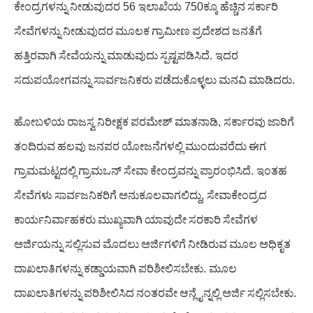
ಕೇಂದ್ರಗಳನ್ನು
ನೀಡುವುದರ
56
ಇಲಾಖೆಯ
750
ಕ್ಕೂ
ಹೆಚ್ಚಿನ
ಸರ್ಕಾರಿ
ಸೇವೆಗಳನ್ನು
ನೀಡುವುದರ
ಮೂಲಕ
ಗ್ರಾಮೀಣ
ಪ್ರದೇಶದ
ಜನತೆಗೆ
ಹತ್ತಿರವಾಗಿ
ಸೇವೆಯನ್ನು
ಮಾಡುವುದು
ಸ್ಪಷ್ಟಪಡಿಸಿದೆ
.
ಇದರ
ಸದುಪಯೋಗವನ್ನು
ಸಾರ್ವಜನಿಕರು
ಪಡೆದುಕೊಳ್ಳಲು
ಮನವಿ
ಮಾಡಿದರು
.
ಹೋಬಳಿಯ
ರಾಜಸ್ವ
ನಿರೀಕ್ಷಕ
ಪರಮೇಶ್
ಮಾತನಾಡಿ
,
ಸರ್ಕಾರವು
ಜಾರಿಗೆ
ತಂದಿರುವ
ಹಲವು
ಜನಪರ
ಯೋಜನೆಗಳಲ್ಲಿ
ಮುಂದುವರೆದು
ಈಗ
ಗ್ರಾಮಮಟ್ಟದಲ್ಲಿ
ಗ್ರಾಮಒನ್
ಸೇವಾ
ಕೇಂದ್ರವನ್ನು
ಪ್ರಾರಂಭಿಸಿದೆ
.
ಇಂತಹ
ಸೇವೆಗಳು
ಸಾರ್ವಜನಿಕರಿಗೆ
ಅನುಕೂಲವಾಗಲಿದ್ದು
,
ಸೇವಾಕೇಂದ್ರದ
ಕಾರ್ಯನಿರ್ವಾಹಕರು
ಮುಖ್ಯವಾಗಿ
ಯಾವುದೇ
ಸರಕಾರಿ
ಸೇವೆಗಳ
ಅರ್ಜಿಯನ್ನು
ಸಲ್ಲಿಸುವ
ಮೊದಲು
ಅರ್ಜಿಗಳಿಗೆ
ನೀಡಿರುವ
ಮೂಲ
ಅಧಿಕೃತ
ದಾಖಲಾತಿಗಳನ್ನು
ಕಡ್ಡಾಯವಾಗಿ
ಪರಿಶೀಲಿಸಬೇಕು
.
ಮೂಲ
ದಾಖಲಾತಿಗಳನ್ನು
ಪರಿಶೀಲಿಸಿದ
ನಂತರವೇ
ಆನ್ಲೈನ್ನಲ್ಲಿ
ಅರ್ಜಿ
ಸಲ್ಲಿಸಬೇಕು
.