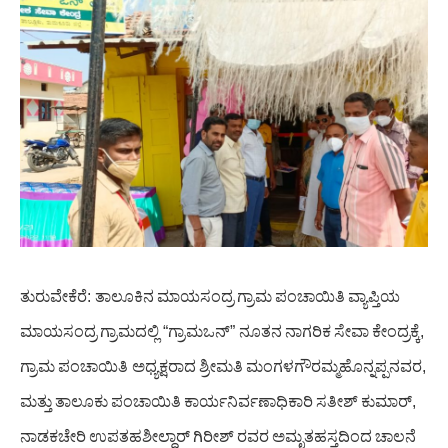
ತುರುವೇಕೆರೆ
:
ತಾಲೂಕಿನ
ಮಾಯಸಂದ್ರ
ಗ್ರಾಮ
ಪಂಚಾಯಿತಿ
ವ್ಯಾಪ್ತಿಯ
ಮಾಯಸಂದ್ರ
ಗ್ರಾಮದಲ್ಲಿ
“
ಗ್ರಾಮಒನ್
”
ನೂತನ
ನಾಗರಿಕ
ಸೇವಾ
ಕೇಂದ್ರಕ್ಕೆ
,
ಗ್ರಾಮ
ಪಂಚಾಯಿತಿ
‌
ಅಧ್ಯಕ್ಷರಾದ
ಶ್ರೀಮತಿ
ಮಂಗಳಗೌರಮ್ಮಹೊನ್ನಪ್ಪನವರ
,
ಮತ್ತು
ತಾಲೂಕು
ಪಂಚಾಯಿತಿ
ಕಾರ್ಯನಿರ್ವಣಾಧಿಕಾರಿ
ಸತೀಶ್
ಕುಮಾರ್
,
ನಾಡಕಚೇರಿ
ಉಪತಹಶೀಲ್ದಾರ್
ಗಿರೀಶ್
ರವರ
ಅಮೃತಹಸ್ತದಿಂದ
ಚಾಲನೆ