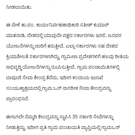
ನೀಡಲಾಯಿತು
.
ಈ
ವೇಳೆ
ತಾ
.
ಪಂ
.
ಕಾರ್ಯನಿರ್ವಹಣಾಧಿಕಾರಿ
ಸತೀಶ್
ಕುಮಾರ್
ಮಾತನಾಡಿ
,
ದೇಶದಲ್ಲಿ
ಯಾವುದೇ
ಪಕ್ಷದ
ಸರ್ಕಾರಗಳು
ಇರಲಿ
,
ಜನಪರ
ಯೋಜನೆಗಳನ್ನು
ಜಾರಿಗೆ
ತರುತ್ತೀವೆ
.
ಎಲ್ಲಾ
ಸರ್ಕಾರಗಳು
ಸಹ
ದೇಶದ
ಕ್ರಿಯಾಶೀಲತೆ
ಸರ್ಕಾರಗಳಾಗಿದ್ದು
,
ಗ್ರಾಮೀಣ
ಪ್ರದೇಶಗಳಿಗೆ
ಹಲವು
ರೀತಿಯ
ಅಭಿವೃದ್ಧಿ
ಯೋಜನೆಗಳನ್ನು
ರೂಪಿಸುತ್ತೀವೆ
.
ಗ್ರಾಮ
ಪಂಚಾಯಿತಿಗಳಲ್ಲಿ
ಬಾಪೂಜಿ
ಸೇವಾ
ಕೇಂದ್ರ
ತೆರೆದು
,
ಇದೀಗ
ಕಂದಾಯ
ಇಲಾಖೆ
ಸಂಯುಕ್ತಾಶ್ರಯದಲ್ಲಿ
ಗ್ರಾಮ
ಒನ್
ನಾಗರೀಕ
ಸೇವಾ
ಕೇಂದ್ರವನ್ನು
ಪ್ರಾರಂಭಿಸಿದೆ
.
ಈಗಾಗಲೇ
ನೆಮ್ಮದಿ
ಕೇಂದ್ರವನ್ನು
ಸ್ಥಾಪಿಸಿ
35
ಸರ್ಕಾರಿ
ಸೇವೆಗಳನ್ನು
ನೀಡುತ್ತಿದ್ದು
,
ಇದೀಗ
ಪ್ರತಿ
ಗ್ರಾಮ
ಪಂಚಾಯತಿ
ವ್ಯಾಪ್ತಿಯಲ್ಲಿ
ಗ್ರಾಮ
ಒನ್