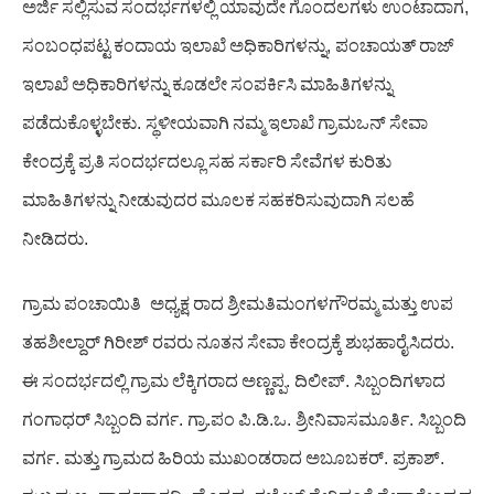
ಅರ್ಜಿ
ಸಲ್ಲಿಸುವ
ಸಂದರ್ಭಗಳಲ್ಲಿ
ಯಾವುದೇ
ಗೊಂದಲಗಳು
ಉಂಟಾದಾಗ
,
ಸಂಬಂಧಪಟ್ಟ
ಕಂದಾಯ
ಇಲಾಖೆ
ಅಧಿಕಾರಿಗಳನ್ನು
,
ಪಂಚಾಯತ್
ರಾಜ್
ಇಲಾಖೆ
ಅಧಿಕಾರಿಗಳನ್ನು
ಕೂಡಲೇ
ಸಂಪರ್ಕಿಸಿ
ಮಾಹಿತಿಗಳನ್ನು
ಪಡೆದುಕೊಳ್ಳಬೇಕು
.
ಸ್ಥಳೀಯವಾಗಿ
ನಮ್ಮ
ಇಲಾಖೆ
ಗ್ರಾಮಒನ್
ಸೇವಾ
ಕೇಂದ್ರಕ್ಕೆ
ಪ್ರತಿ
ಸಂದರ್ಭದಲ್ಲೂ
ಸಹ
ಸರ್ಕಾರಿ
ಸೇವೆಗಳ
ಕುರಿತು
ಮಾಹಿತಿಗಳನ್ನು
ನೀಡುವುದರ
ಮೂಲಕ
ಸಹಕರಿಸುವುದಾಗಿ
ಸಲಹೆ
ನೀಡಿದರು
.
ಗ್ರಾಮ
ಪಂಚಾಯಿತಿ
ಅಧ್ಯಕ್ಷ
ರಾದ
ಶ್ರೀಮತಿಮಂಗಳಗೌರಮ್ಮ
ಮತ್ತು
ಉಪ
ತಹಶೀಲ್ದಾರ್
ಗಿರೀಶ್
ರವರು
ನೂತನ
ಸೇವಾ
ಕೇಂದ್ರಕ್ಕೆ
ಶುಭಹಾರೈಸಿದರು
.
ಈ
ಸಂದರ್ಭದಲ್ಲಿ
ಗ್ರಾಮ
ಲೆಕ್ಕಿಗರಾದ
ಅಣ್ಣಪ್ಪ
.
ದಿಲೀಪ್
.
ಸಿಬ್ಬಂದಿಗಳಾದ
ಗಂಗಾಧರ್
ಸಿಬ್ಬಂದಿ
ವರ್ಗ
.
ಗ್ರಾ
.
ಪಂ
ಪಿ
.
ಡಿ
.
ಒ
.
ಶ್ರೀನಿವಾಸಮೂರ್ತಿ
.
ಸಿಬ್ಬಂದಿ
ವರ್ಗ
.
ಮತ್ತು
ಗ್ರಾಮದ
ಹಿರಿಯ
ಮುಖಂಡರಾದ
ಅಬೂಬಕರ್
.
ಪ್ರಕಾಶ್
.