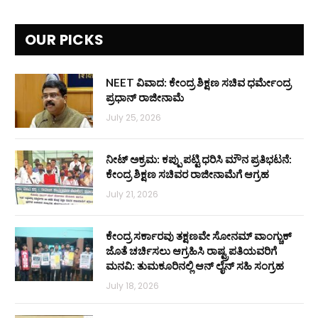
OUR PICKS
NEET ವಿವಾದ: ಕೇಂದ್ರ ಶಿಕ್ಷಣ ಸಚಿವ ಧರ್ಮೇಂದ್ರ
ಪ್ರಧಾನ್ ರಾಜೀನಾಮೆ
July 25, 2026
ನೀಟ್ ಅಕ್ರಮ: ಕಪ್ಪು ಪಟ್ಟಿ ಧರಿಸಿ ಮೌನ ಪ್ರತಿಭಟನೆ:
ಕೇಂದ್ರ ಶಿಕ್ಷಣ ಸಚಿವರ ರಾಜೀನಾಮೆಗೆ ಆಗ್ರಹ
July 21, 2026
ಕೇಂದ್ರ ಸರ್ಕಾರವು ತಕ್ಷಣವೇ ಸೋನಮ್ ವಾಂಗ್ಚುಕ್
ಜೊತೆ ಚರ್ಚಿಸಲು ಆಗ್ರಹಿಸಿ ರಾಷ್ಟ್ರಪತಿಯವರಿಗೆ
ಮನವಿ: ತುಮಕೂರಿನಲ್ಲಿ ಆನ್‌ ಲೈನ್ ಸಹಿ ಸಂಗ್ರಹ
July 18, 2026