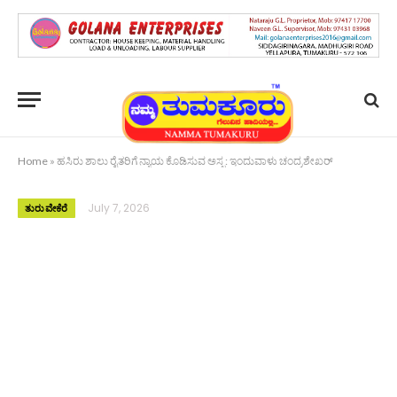
Home
»
ಹಸಿರು ಶಾಲು ರೈತರಿಗೆ ನ್ಯಾಯ ಕೊಡಿಸುವ ಅಸ್ತ್ರ: ಇಂದುವಾಳು ಚಂದ್ರಶೇಖರ್
July 7, 2026
ತುರುವೇಕೆರೆ