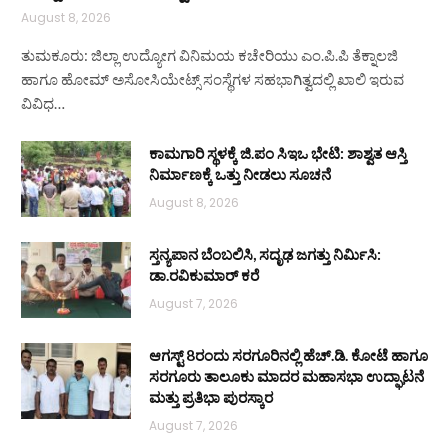
August 8, 2026
ತುಮಕೂರು: ಜಿಲ್ಲಾ ಉದ್ಯೋಗ ವಿನಿಮಯ ಕಚೇರಿಯು ಎಂ.ಪಿ.ಪಿ ತೆಕ್ನಾಲಜಿ
ಹಾಗೂ ಹೋಮ್ ಅಸೋಸಿಯೇಟ್ಸ್ ಸಂಸ್ಥೆಗಳ ಸಹಭಾಗಿತ್ವದಲ್ಲಿ ಖಾಲಿ ಇರುವ
ವಿವಿಧ…
ಕಾಮಗಾರಿ ಸ್ಥಳಕ್ಕೆ ಜಿ.ಪಂ ಸಿಇಒ ಭೇಟಿ: ಶಾಶ್ವತ ಆಸ್ತಿ
ನಿರ್ಮಾಣಕ್ಕೆ ಒತ್ತು ನೀಡಲು ಸೂಚನೆ
August 8, 2026
ಸ್ತನ್ಯಪಾನ ಬೆಂಬಲಿಸಿ, ಸದೃಢ ಜಗತ್ತು ನಿರ್ಮಿಸಿ:
ಡಾ.ರವಿಕುಮಾರ್ ಕರೆ
August 7, 2026
ಆಗಸ್ಟ್ 8ರಂದು ಸರಗೂರಿನಲ್ಲಿ ಹೆಚ್.ಡಿ. ಕೋಟೆ ಹಾಗೂ
ಸರಗೂರು ತಾಲೂಕು ಮಾದರ ಮಹಾಸಭಾ ಉದ್ಘಾಟನೆ
ಮತ್ತು ಪ್ರತಿಭಾ ಪುರಸ್ಕಾರ
August 7, 2026