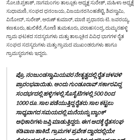
ಸೋ.ಚಿ.ಪ್ರಕಾಶ್, ನಾಗಮಂಗಲ ತಾಲ್ಲೂಕು ಅಧ್ಯಕ್ಷ ಸುರೇಶ್, ಮಹಿಳಾ ಅಧ್ಯಕ್ಷೆ
ಸುಧಾಮಣಿ, ಸಂಘದ ಧನಂಜಯ, ವಿಜಯನರಸಿಂಹಶೆಟ್ಟಿ, ಶಿವಸ್ವಾಮಿ,
ವಿನೋದ್, ಸುರೇಶ್, ಅರುಣ್ ಕುಮಾರ್, ಮಾಜಿ ಪ್ರಧಾನರು ಟಿ. ಜವರಯ್ಯ,
ಕಣಕೂರು, ಹುಲಿಕೆರೆ, ಗೋಣಿ ತುಮಕೂರು, ವರಾಹಸಂದ್ರ, ದುಮ್ಮನಹಳ್ಳಿ
ಗ್ರಾಮ ಘಟಕದ ಸದಸ್ಯರುಗಳು ಮತ್ತು ತಾಲ್ಲೂಕಿನ ವಿವಿಧ ಭಾಗಗಳ ರೈತ
ಸಂಘದ ಸದಸ್ಯರುಗಳು ಮತ್ತು ಗ್ರಾಮದ ಮುಖಂಡರುಗಳು ಹಾಗೂ
ಗ್ರಾಮಸ್ಥರುಗಳು ಇದ್ದರು.
ಪ್ರೊ. ನಂಜುಂಡಸ್ವಾಮಿಯವರ ನೇತೃತ್ವದಲ್ಲಿ ರೈತ ಚಳವಳಿ
ಪ್ರಾರಂಭವಾಯಿತು. ಅಂದು ಗುಂಡೂರಾವ್ ಸರ್ಕಾರವಿದ್ದ
ಸಂದರ್ಭದಲ್ಲಿ ಹಳ್ಳಿಗಳಲ್ಲಿ ಸೊಸೈಟಿಗಳಲ್ಲಿ 500 ರಿಂದ
1000 ರೂ. ಸಾಲ ಪಡೆಯುತ್ತಿದ್ದ ರೈತರು ಸಾಲ ಕಟ್ಟಲು
ಸಾಧ್ಯವಾಗದ ಸಮಯದಲ್ಲಿ ಮನೆಯನ್ನು ಬ್ಯಾಂಕ್
ಅಧಿಕಾರಿಗಳು ಜಪ್ತಿ ಮಾಡುತ್ತಿದ್ದರು. ಈಗ ಅದಕ್ಕೆ ರೈತಸಂಘ
ಕಡಿವಾಣ ಹಾಕಿದೆ. ಗ್ರಾಮಗಳ ಪ್ರವೇಶ ದ್ವಾರದಲ್ಲಿಯೇ