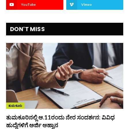
YouTube
Vimeo
DON'T MISS
ತುಮಕೂರು
ತುಮಕೂರಿನಲ್ಲಿ ಆ.11ರಂದು ನೇರ ಸಂದರ್ಶನ: ವಿವಿಧ
ಹುದ್ದೆಗಳಿಗೆ ಅರ್ಜಿ ಆಹ್ವಾನ