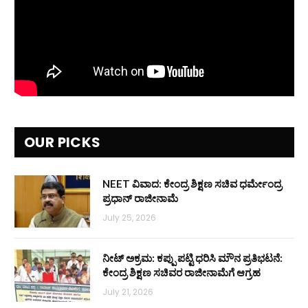
OUR PICKS
NEET ವಿವಾದ: ಕೇಂದ್ರ ಶಿಕ್ಷಣ ಸಚಿವ ಧರ್ಮೇಂದ್ರ
ಪ್ರಧಾನ್ ರಾಜೀನಾಮೆ
July 25, 2026
ನೀಟ್ ಅಕ್ರಮ: ಕಪ್ಪು ಪಟ್ಟಿ ಧರಿಸಿ ಮೌನ ಪ್ರತಿಭಟನೆ:
ಕೇಂದ್ರ ಶಿಕ್ಷಣ ಸಚಿವರ ರಾಜೀನಾಮೆಗೆ ಆಗ್ರಹ
July 21, 2026