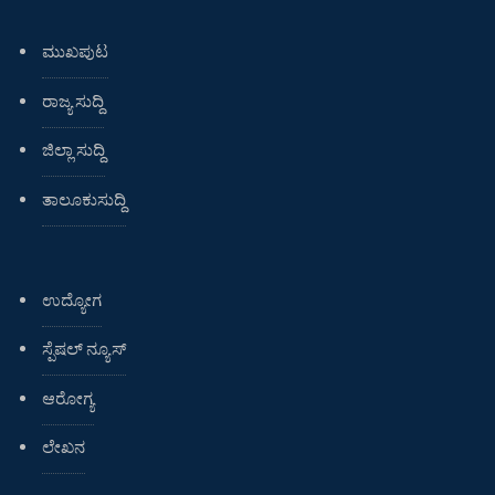
ಮುಖಪುಟ
ರಾಜ್ಯ ಸುದ್ದಿ
ಜಿಲ್ಲಾ ಸುದ್ದಿ
ತಾಲೂಕುಸುದ್ದಿ
ಉದ್ಯೋಗ
ಸ್ಪೆಷಲ್ ನ್ಯೂಸ್
ಆರೋಗ್ಯ
ಲೇಖನ