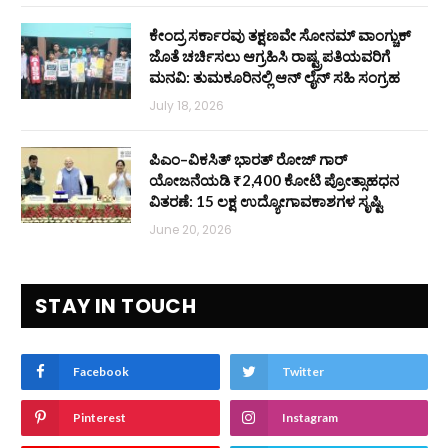
ಕೇಂದ್ರ ಸರ್ಕಾರವು ತಕ್ಷಣವೇ ಸೋನಮ್ ವಾಂಗ್ಚುಕ್
ಜೊತೆ ಚರ್ಚಿಸಲು ಆಗ್ರಹಿಸಿ ರಾಷ್ಟ್ರಪತಿಯವರಿಗೆ
ಮನವಿ: ತುಮಕೂರಿನಲ್ಲಿ ಆನ್‌ ಲೈನ್ ಸಹಿ ಸಂಗ್ರಹ
July 18, 2026
ಪಿಎಂ–ವಿಕಸಿತ್ ಭಾರತ್ ರೋಜ್‌ ಗಾರ್
ಯೋಜನೆಯಡಿ ₹2,400 ಕೋಟಿ ಪ್ರೋತ್ಸಾಹಧನ
ವಿತರಣೆ: 15 ಲಕ್ಷ ಉದ್ಯೋಗಾವಕಾಶಗಳ ಸೃಷ್ಟಿ
June 20, 2026
STAY IN TOUCH
Facebook
Twitter
Pinterest
Instagram