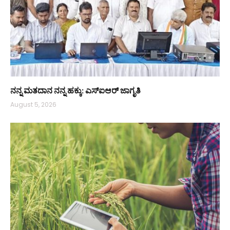
ನನ್ನ ಮತದಾನ ನನ್ನ ಹಕ್ಕು: ಎಸ್ಐಆರ್ ಜಾಗೃತಿ
August 5, 2026