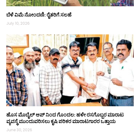
ಬೆಳೆ ವಿಮೆ ನೋಂದಣಿ: ರೈತರಿಗೆ ಸಲಹೆ
July 10, 2026
ಹೊಸ ಮೊಬೈಲ್ ಆಪ್ ನಿಂದ ಗೊಂದಲ: ಹಳೇ ರಸಗೊಬ್ಬರ ಮಾರಾಟ
ವ್ಯವಸ್ಥೆ ಮುಂದುವರಿಸಲು ಕೃಷಿ ಪರಿಕರ ಮಾರಾಟಗಾರರ ಒತ್ತಾಯ
June 30, 2026