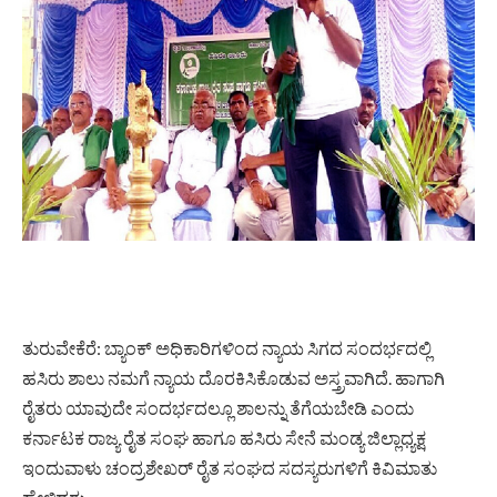
ತುರುವೇಕೆರೆ: ಬ್ಯಾಂಕ್ ಅಧಿಕಾರಿಗಳಿಂದ ನ್ಯಾಯ ಸಿಗದ ಸಂದರ್ಭದಲ್ಲಿ
ಹಸಿರು ಶಾಲು ನಮಗೆ ನ್ಯಾಯ ದೊರಕಿಸಿಕೊಡುವ ಅಸ್ತ್ರವಾಗಿದೆ. ಹಾಗಾಗಿ
ರೈತರು ಯಾವುದೇ ಸಂದರ್ಭದಲ್ಲೂ ಶಾಲನ್ನು ತೆಗೆಯಬೇಡಿ ಎಂದು
ಕರ್ನಾಟಕ ರಾಜ್ಯ ರೈತ ಸಂಘ ಹಾಗೂ ಹಸಿರು ಸೇನೆ ಮಂಡ್ಯ ಜಿಲ್ಲಾಧ್ಯಕ್ಷ
ಇಂದುವಾಳು ಚಂದ್ರಶೇಖರ್ ರೈತ ಸಂಘದ ಸದಸ್ಯರುಗಳಿಗೆ ಕಿವಿಮಾತು