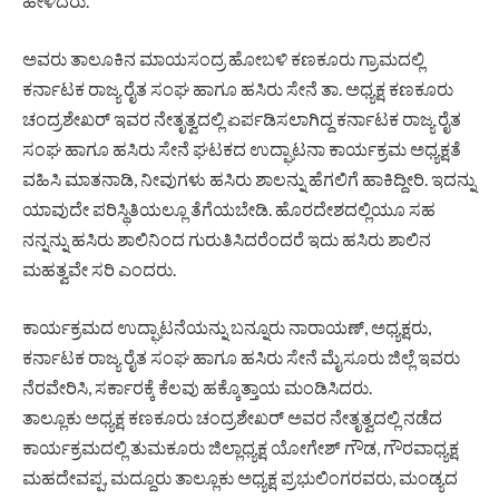
ಹೇಳಿದರು.
ಅವರು ತಾಲೂಕಿನ ಮಾಯಸಂದ್ರ ಹೋಬಳಿ ಕಣಕೂರು ಗ್ರಾಮದಲ್ಲಿ
ಕರ್ನಾಟಕ ರಾಜ್ಯ ರೈತ ಸಂಘ ಹಾಗೂ ಹಸಿರು ಸೇನೆ ತಾ. ಅಧ್ಯಕ್ಷ ಕಣಕೂರು
ಚಂದ್ರಶೇಖರ್ ಇವರ ನೇತೃತ್ವದಲ್ಲಿ ಏರ್ಪಡಿಸಲಾಗಿದ್ದ ಕರ್ನಾಟಕ ರಾಜ್ಯ ರೈತ
ಸಂಘ ಹಾಗೂ ಹಸಿರು ಸೇನೆ ಘಟಕದ ಉದ್ಘಾಟನಾ ಕಾರ್ಯಕ್ರಮ ಅಧ್ಯಕ್ಷತೆ
ವಹಿಸಿ ಮಾತನಾಡಿ, ನೀವುಗಳು ಹಸಿರು ಶಾಲನ್ನು ಹೆಗಲಿಗೆ ಹಾಕಿದ್ದೀರಿ. ಇದನ್ನು
ಯಾವುದೇ ಪರಿಸ್ಥಿತಿಯಲ್ಲೂ ತೆಗೆಯಬೇಡಿ. ಹೊರದೇಶದಲ್ಲಿಯೂ ಸಹ
ನನ್ನನ್ನು ಹಸಿರು ಶಾಲಿನಿಂದ ಗುರುತಿಸಿದರೆಂದರೆ ಇದು ಹಸಿರು ಶಾಲಿನ
ಮಹತ್ವವೇ ಸರಿ ಎಂದರು.
ಕಾರ್ಯಕ್ರಮದ ಉದ್ಘಾಟನೆಯನ್ನು ಬನ್ನೂರು ನಾರಾಯಣ್, ಅಧ್ಯಕ್ಷರು,
ಕರ್ನಾಟಕ ರಾಜ್ಯ ರೈತ ಸಂಘ ಹಾಗೂ ಹಸಿರು ಸೇನೆ ಮೈಸೂರು ಜಿಲ್ಲೆ ಇವರು
ನೆರವೇರಿಸಿ, ಸರ್ಕಾರಕ್ಕೆ ಕೆಲವು ಹಕ್ಕೊತ್ತಾಯ ಮಂಡಿಸಿದರು.
ತಾಲ್ಲೂಕು ಅಧ್ಯಕ್ಷ ಕಣಕೂರು ಚಂದ್ರಶೇಖರ್ ಅವರ ನೇತೃತ್ವದಲ್ಲಿ ನಡೆದ
ಕಾರ್ಯಕ್ರಮದಲ್ಲಿ ತುಮಕೂರು ಜಿಲ್ಲಾಧ್ಯಕ್ಷ ಯೋಗೇಶ್ ಗೌಡ, ಗೌರವಾಧ್ಯಕ್ಷ
ಮಹದೇವಪ್ಪ, ಮದ್ದೂರು ತಾಲ್ಲೂಕು ಅಧ್ಯಕ್ಷ ಪ್ರಭುಲಿಂಗರವರು, ಮಂಡ್ಯದ