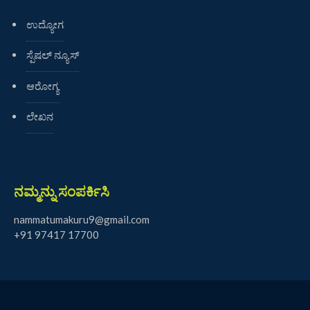
ಉದ್ಯೋಗ
ಸ್ಪೆಷಲ್ ನ್ಯೂಸ್
ಆರೋಗ್ಯ
ಲೇಖನ
ನಮ್ಮನ್ನು ಸಂಪರ್ಕಿಸಿ
nammatumakuru9@gmail.com
+91 97417 17700