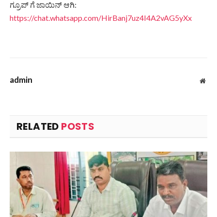
ಗ್ರೂಪ್ ಗೆ ಜಾಯಿನ್ ಆಗಿ:
https://chat.whatsapp.com/HirBanj7uz4I4A2vAG5yXx
admin
Web
RELATED
POSTS