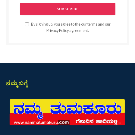
By signing up, you agree to the our terms and our
Privacy Policy
agreement.
ನಮ್ಮ ಬಗ್ಗೆ