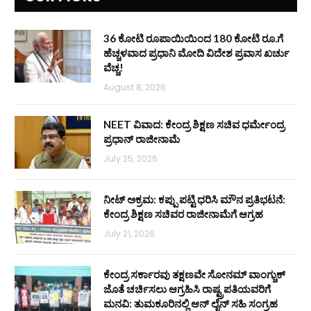
36 ಕೋಟಿ ರೂಪಾಯಿಯಿಂದ 180 ಕೋಟಿ ರೂ.ಗೆ
ಹೆಚ್ಚಳವಾದ ಪ್ರಧಾನಿ ಮೋದಿ ವಿದೇಶ ಪ್ರವಾಸ ಖರ್ಚು
ವೆಚ್ಚ!
August 8, 2026
NEET ವಿವಾದ: ಕೇಂದ್ರ ಶಿಕ್ಷಣ ಸಚಿವ ಧರ್ಮೇಂದ್ರ
ಪ್ರಧಾನ್ ರಾಜೀನಾಮೆ
July 25, 2026
ನೀಟ್ ಅಕ್ರಮ: ಕಪ್ಪು ಪಟ್ಟಿ ಧರಿಸಿ ಮೌನ ಪ್ರತಿಭಟನೆ:
ಕೇಂದ್ರ ಶಿಕ್ಷಣ ಸಚಿವರ ರಾಜೀನಾಮೆಗೆ ಆಗ್ರಹ
July 21, 2026
ಕೇಂದ್ರ ಸರ್ಕಾರವು ತಕ್ಷಣವೇ ಸೋನಮ್ ವಾಂಗ್ಚುಕ್
ಜೊತೆ ಚರ್ಚಿಸಲು ಆಗ್ರಹಿಸಿ ರಾಷ್ಟ್ರಪತಿಯವರಿಗೆ
ಮನವಿ: ತುಮಕೂರಿನಲ್ಲಿ ಆನ್‌ ಲೈನ್ ಸಹಿ ಸಂಗ್ರಹ