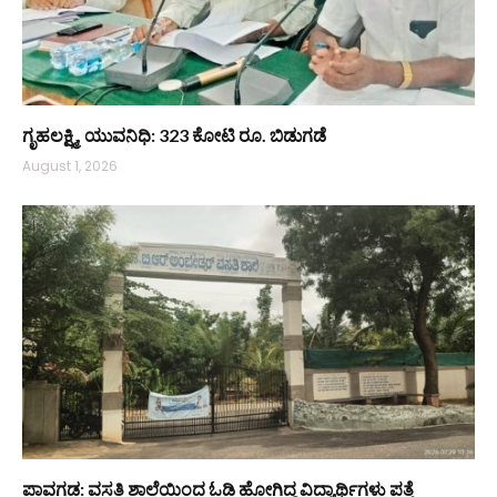
ಗೃಹಲಕ್ಷ್ಮಿ, ಯುವನಿಧಿ: 323 ಕೋಟಿ ರೂ. ಬಿಡುಗಡೆ
August 1, 2026
ಪಾವಗಡ: ವಸತಿ ಶಾಲೆಯಿಂದ ಓಡಿ ಹೋಗಿದ್ದ ವಿದ್ಯಾರ್ಥಿಗಳು ಪತ್ತೆ