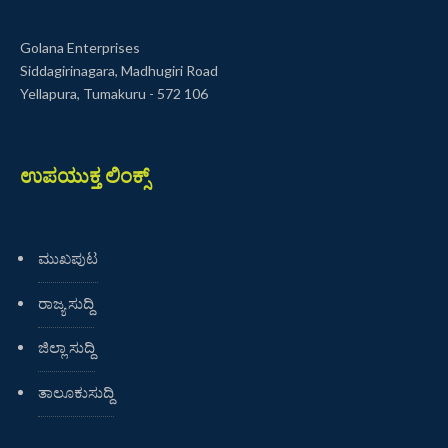
Golana Enterprises
Siddagirinagara, Madhugiri Road
Yellapura, Tumakuru - 572 106
ಉಪಯುಕ್ತ ಲಿಂಕ್ಸ್
ಮುಖಪುಟ
ರಾಜ್ಯ ಸುದ್ದಿ
ಜಿಲ್ಲಾ ಸುದ್ದಿ
ತಾಲೂಕುಸುದ್ದಿ