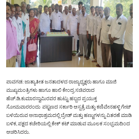
ಪಾವಗಡ: ಜಾತ್ಯಾತೀತ ಜನತಾದಳದ ರಾಜ್ಯಾಧ್ಯಕ್ಷರು ಹಾಗೂ ಮಾಜಿ
ಮುಖ್ಯಮಂತ್ರಿಗಳು ಹಾಗೂ ಹಾಲಿ ಕೇಂದ್ರ ಸಚಿವರಾದ
ಹೆಚ್.ಡಿ.ಕುಮಾರಸ್ವಾಮಿರವರ ಹುಟ್ಟು ಹಬ್ಬದ ಪ್ರಯುಕ್ತ
ಸೋಮವಾರರಂದು ಪಟ್ಟಣದ ಸರ್ಕಾರಿ ಆಸ್ಪತ್ರೆ ಮತ್ತು ಕಣಿವೇನಹಳ್ಳಿ ಗೇಟ್
ಬಳಿಯಿರುವ ಅನಾಥಾಶ್ರಮದಲ್ಲಿ ಬ್ರೇಡ್ ಮತ್ತು ಹಣ್ಣುಗಳನ್ನು ವಿತರಣೆ ಮಾಡಿ
ಬಳಿಕ, ಪಕ್ಷದ ಕಚೇರಿಯಲ್ಲಿ ಕೇಕ್ ಕಟ್ ಮಾಡುವ ಮೂಲಕ ಸಂಭ್ರಮದಿಂದ
ಆಚರಿಸಿದರು.