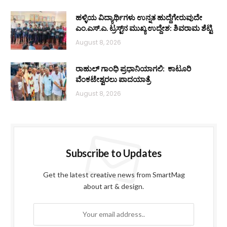
ಹಳ್ಳಿಯ ವಿದ್ಯಾರ್ಥಿಗಳು ಉನ್ನತ ಹುದ್ದೆಗೇರುವುದೇ
ಎಂ.ಎಸ್.ಎ. ಟ್ರಸ್ಟ್‌ನ ಮುಖ್ಯ ಉದ್ದೇಶ: ಶಿವರಾಮ ಶೆಟ್ಟಿ
August 8, 2026
ರಾಹುಲ್ ಗಾಂಧಿ ಪ್ರಧಾನಿಯಾಗಲಿ: ಕಾಟೂರಿ
ವೆಂಕಟೇಶ್ವರಲು ಪಾದಯಾತ್ರೆ
August 8, 2026
Subscribe to Updates
Get the latest creative news from SmartMag
about art & design.