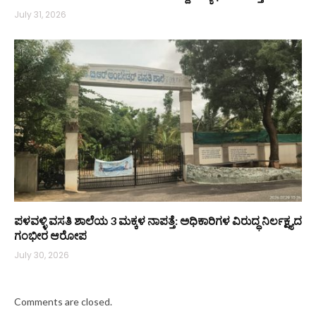
July 31, 2026
ಪಳವಳ್ಳಿ ವಸತಿ ಶಾಲೆಯ 3 ಮಕ್ಕಳ ನಾಪತ್ತೆ: ಅಧಿಕಾರಿಗಳ ವಿರುದ್ಧ ನಿರ್ಲಕ್ಷ್ಯದ
ಗಂಭೀರ ಆರೋಪ
July 30, 2026
Comments are closed.