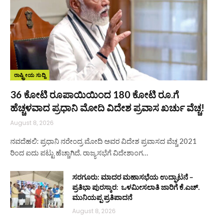
ರಾಷ್ಟ್ರೀಯ ಸುದ್ದಿ
36 ಕೋಟಿ ರೂಪಾಯಿಯಿಂದ 180 ಕೋಟಿ ರೂ.ಗೆ
ಹೆಚ್ಚಳವಾದ ಪ್ರಧಾನಿ ಮೋದಿ ವಿದೇಶ ಪ್ರವಾಸ ಖರ್ಚು ವೆಚ್ಚ!
August 8, 2026
ನವದೆಹಲಿ: ಪ್ರಧಾನಿ ನರೇಂದ್ರ ಮೋದಿ ಅವರ ವಿದೇಶ ಪ್ರವಾಸದ ವೆಚ್ಚ 2021
ರಿಂದ ಐದು ಪಟ್ಟು ಹೆಚ್ಚಾಗಿದೆ. ರಾಜ್ಯಸಭೆಗೆ ವಿದೇಶಾಂಗ…
ಸರಗೂರು: ಮಾದರ ಮಹಾಸಭೆಯ ಉದ್ಘಾಟನೆ –
ಪ್ರತಿಭಾ ಪುರಸ್ಕಾರ: ಒಳಮೀಸಲಾತಿ ಜಾರಿಗೆ ಕೆ.ಎಚ್.
ಮುನಿಯಪ್ಪ ಪ್ರತಿಪಾದನೆ
August 8, 2026