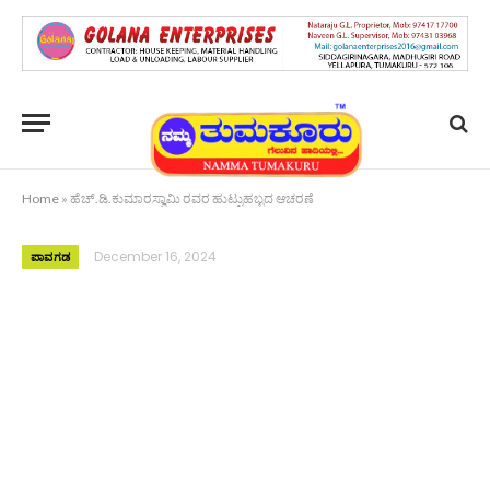
Home
»
ಹೆಚ್.ಡಿ.ಕುಮಾರಸ್ವಾಮಿ ರವರ ಹುಟ್ಟುಹಬ್ಬದ ಆಚರಣೆ
December 16, 2024
ಪಾವಗಡ