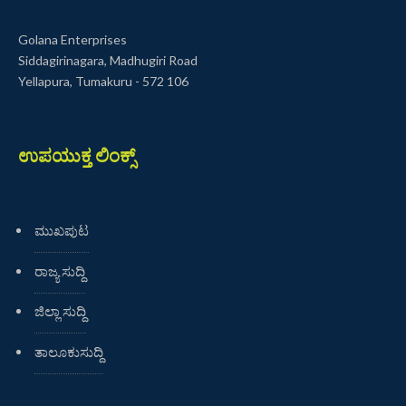
Golana Enterprises
Siddagirinagara, Madhugiri Road
Yellapura, Tumakuru - 572 106
ಉಪಯುಕ್ತ ಲಿಂಕ್ಸ್
ಮುಖಪುಟ
ರಾಜ್ಯ ಸುದ್ದಿ
ಜಿಲ್ಲಾ ಸುದ್ದಿ
ತಾಲೂಕುಸುದ್ದಿ