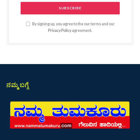
By signing up, you agree to the our terms and our
Privacy Policy
agreement.
ನಮ್ಮ ಬಗ್ಗೆ