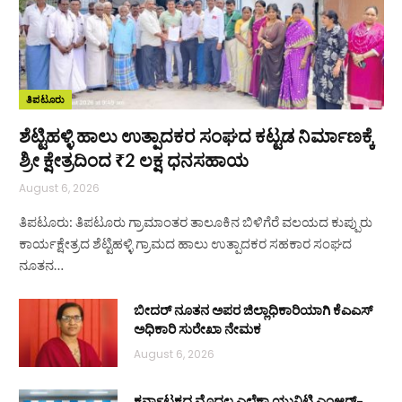
ತಿಪಟೂರು
ಶೆಟ್ಟಿಹಳ್ಳಿ ಹಾಲು ಉತ್ಪಾದಕರ ಸಂಘದ ಕಟ್ಟಡ ನಿರ್ಮಾಣಕ್ಕೆ
ಶ್ರೀ ಕ್ಷೇತ್ರದಿಂದ ₹2 ಲಕ್ಷ ಧನಸಹಾಯ
August 6, 2026
ತಿಪಟೂರು: ತಿಪಟೂರು ಗ್ರಾಮಾಂತರ ತಾಲೂಕಿನ ಬಿಳಿಗೆರೆ ವಲಯದ ಕುಪ್ಪುರು
ಕಾರ್ಯಕ್ಷೇತ್ರದ ಶೆಟ್ಟಿಹಳ್ಳಿ ಗ್ರಾಮದ ಹಾಲು ಉತ್ಪಾದಕರ ಸಹಕಾರ ಸಂಘದ
ನೂತನ…
ಬೀದರ್ ನೂತನ ಅಪರ ಜಿಲ್ಲಾಧಿಕಾರಿಯಾಗಿ ಕೆಎಎಸ್
ಅಧಿಕಾರಿ ಸುರೇಖಾ ನೇಮಕ
August 6, 2026
ಕರ್ನಾಟಕದ ಮೊದಲ ಎಲೆಕ್ಟಾ ಯುನಿಟಿ ಎಂಆರ್–