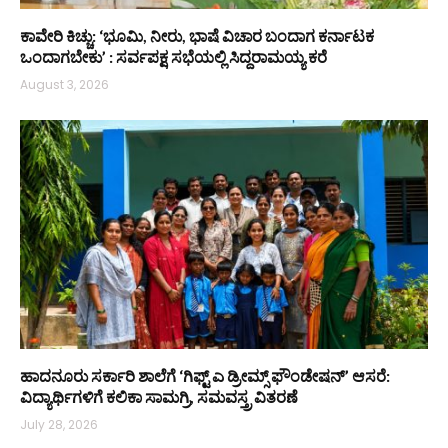
ಕಾವೇರಿ ಕಿಚ್ಚು: ‘ಭೂಮಿ, ನೀರು, ಭಾಷೆ ವಿಚಾರ ಬಂದಾಗ ಕರ್ನಾಟಕ
ಒಂದಾಗಬೇಕು’ : ಸರ್ವಪಕ್ಷ ಸಭೆಯಲ್ಲಿ ಸಿದ್ದರಾಮಯ್ಯ ಕರೆ
August 3, 2026
ಹಾದನೂರು ಸರ್ಕಾರಿ ಶಾಲೆಗೆ ‘ಗಿಫ್ಟ್ ಎ ಡ್ರೀಮ್ಸ್ ಫೌಂಡೇಷನ್’ ಆಸರೆ:
ವಿದ್ಯಾರ್ಥಿಗಳಿಗೆ ಕಲಿಕಾ ಸಾಮಗ್ರಿ, ಸಮವಸ್ತ್ರ ವಿತರಣೆ
July 28, 2026