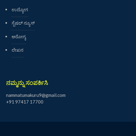
ಉದ್ಯೋಗ
ಸ್ಪೆಷಲ್ ನ್ಯೂಸ್
ಆರೋಗ್ಯ
ಲೇಖನ
ನಮ್ಮನ್ನು ಸಂಪರ್ಕಿಸಿ
nammatumakuru9@gmail.com
+91 97417 17700