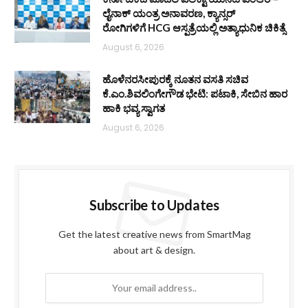
ಲೈನಾಕ್ ಯಂತ್ರ ಅನಾವರಣ, ಕ್ಯಾನ್ಸರ್
ರೋಗಿಗಳಿಗೆ HCG ಆಸ್ಪತ್ರೆಯಲ್ಲಿ ಅತ್ಯಾಧುನಿಕ ಚಿಕಿತ್ಸೆ
August 6, 2026
ಹೊಳೆನರಸೀಪುರಕ್ಕೆ ನೂತನ ವಸತಿ ಸಚಿವ
ಕೆ.ಎಂ.ಶಿವಲಿಂಗೇಗೌಡ ಭೇಟಿ: ಪಟಾಕಿ, ಸೇಬಿನ ಹಾರ
ಹಾಕಿ ಭವ್ಯ ಸ್ವಾಗತ
August 6, 2026
Subscribe to Updates
Get the latest creative news from SmartMag
about art & design.