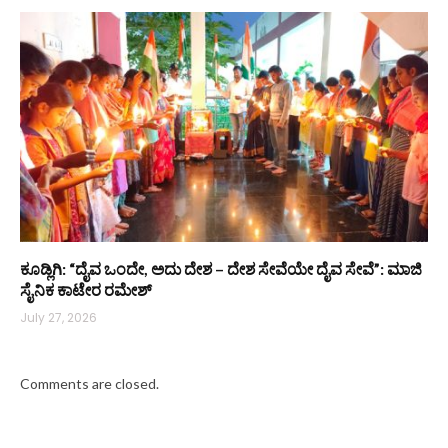
ಕೂಡ್ಲಿಗಿ: “ದೈವ ಒಂದೇ, ಅದು ದೇಶ – ದೇಶ ಸೇವೆಯೇ ದೈವ ಸೇವೆ”: ಮಾಜಿ
ಸೈನಿಕ ಕಾಟೇರ ರಮೇಶ್
July 27, 2026
Comments are closed.