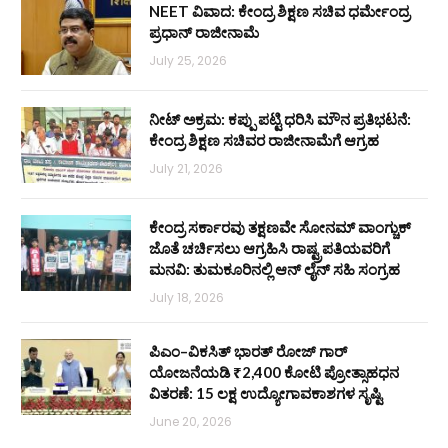
NEET ವಿವಾದ: ಕೇಂದ್ರ ಶಿಕ್ಷಣ ಸಚಿವ ಧರ್ಮೇಂದ್ರ
ಪ್ರಧಾನ್ ರಾಜೀನಾಮೆ
July 25, 2026
ನೀಟ್ ಅಕ್ರಮ: ಕಪ್ಪು ಪಟ್ಟಿ ಧರಿಸಿ ಮೌನ ಪ್ರತಿಭಟನೆ:
ಕೇಂದ್ರ ಶಿಕ್ಷಣ ಸಚಿವರ ರಾಜೀನಾಮೆಗೆ ಆಗ್ರಹ
July 21, 2026
ಕೇಂದ್ರ ಸರ್ಕಾರವು ತಕ್ಷಣವೇ ಸೋನಮ್ ವಾಂಗ್ಚುಕ್
ಜೊತೆ ಚರ್ಚಿಸಲು ಆಗ್ರಹಿಸಿ ರಾಷ್ಟ್ರಪತಿಯವರಿಗೆ
ಮನವಿ: ತುಮಕೂರಿನಲ್ಲಿ ಆನ್‌ ಲೈನ್ ಸಹಿ ಸಂಗ್ರಹ
July 18, 2026
ಪಿಎಂ–ವಿಕಸಿತ್ ಭಾರತ್ ರೋಜ್‌ ಗಾರ್
ಯೋಜನೆಯಡಿ ₹2,400 ಕೋಟಿ ಪ್ರೋತ್ಸಾಹಧನ
ವಿತರಣೆ: 15 ಲಕ್ಷ ಉದ್ಯೋಗಾವಕಾಶಗಳ ಸೃಷ್ಟಿ
June 20, 2026